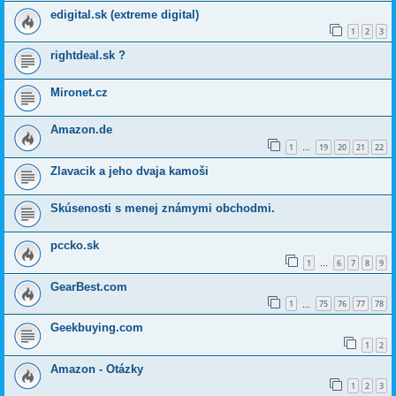
edigital.sk (extreme digital)
1
2
3
rightdeal.sk ?
Mironet.cz
Amazon.de
1
19
20
21
22
…
Zlavacik a jeho dvaja kamoši
Skúsenosti s menej známymi obchodmi.
pccko.sk
1
6
7
8
9
…
GearBest.com
1
75
76
77
78
…
Geekbuying.com
1
2
Amazon - Otázky
1
2
3