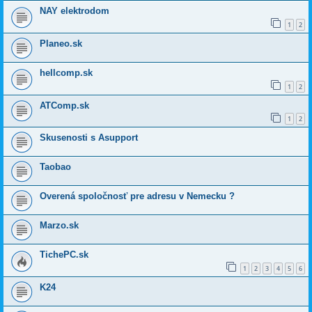
NAY elektrodom
1
2
Planeo.sk
hellcomp.sk
1
2
ATComp.sk
1
2
Skusenosti s Asupport
Taobao
Overená spoločnosť pre adresu v Nemecku ?
Marzo.sk
TichePC.sk
1
2
3
4
5
6
K24