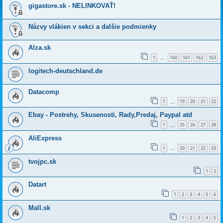
gigastore.sk - NELINKOVAŤ!
Názvy vlákien v sekci a dalšie podmienky
Alza.sk
1
160
161
162
163
…
logitech-deutschland.de
Datacomp
1
19
20
21
22
…
Ebay - Postrehy, Skusenosti, Rady,Predaj, Paypal atd
1
25
26
27
28
…
AliExpress
1
20
21
22
23
…
tvojpc.sk
1
2
Datart
1
2
3
4
5
6
Mall.sk
1
2
3
4
5