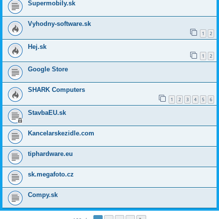
Supermobily.sk
Vyhodny-software.sk
1
2
Hej.sk
1
2
Google Store
SHARK Computers
1
2
3
4
5
6
StavbaEU.sk
Kancelarskezidle.com
tiphardware.eu
sk.megafoto.cz
Compy.sk