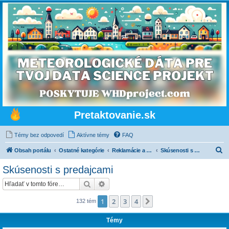
Pretaktovanie.sk
Témy bez odpovedí
Aktívne témy
FAQ
H
Obsah portálu
Ostatné kategórie
Reklamácie a paragrafy
Skúsenosti s predajcami
ľ
Skúsenosti s predajcami
a
Hľadať
Rozšírené vyhľadávanie
d
a
1
2
3
4
Ďalšia
132 tém
ť
Témy