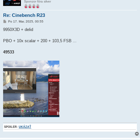
Sponzor fóra silver
Re: Cinebench R23
P
Po 17. Mar, 2025, 00:55
r
í
9950X3D + delid
s
p
e
PBO + 10x scalar + 200 + 103,5 FSB ...
v
o
k
49533
SPOILER:
UKÁZAŤ