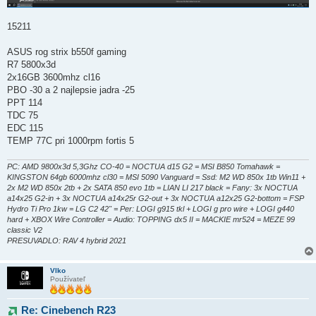
15211
ASUS rog strix b550f gaming
R7 5800x3d
2x16GB 3600mhz cl16
PBO -30 a 2 najlepsie jadra -25
PPT 114
TDC 75
EDC 115
TEMP 77C pri 1000rpm fortis 5
PC: AMD 9800x3d 5,3Ghz CO-40 = NOCTUA d15 G2 = MSI B850 Tomahawk =
KINGSTON 64gb 6000mhz cl30 = MSI 5090 Vanguard = Ssd: M2 WD 850x 1tb Win11 +
2x M2 WD 850x 2tb + 2x SATA 850 evo 1tb = LIAN LI 217 black = Fany: 3x NOCTUA
a14x25 G2-in + 3x NOCTUA a14x25r G2-out + 3x NOCTUA a12x25 G2-bottom = FSP
Hydro Ti Pro 1kw = LG C2 42" = Per: LOGI g915 tkl + LOGI g pro wire + LOGI g440
hard + XBOX Wire Controller = Audio: TOPPING dx5 II = MACKIE mr524 = MEZE 99
classic V2
PRESUVADLO: RAV 4 hybrid 2021
Vlko
Používateľ
Re: Cinebench R23