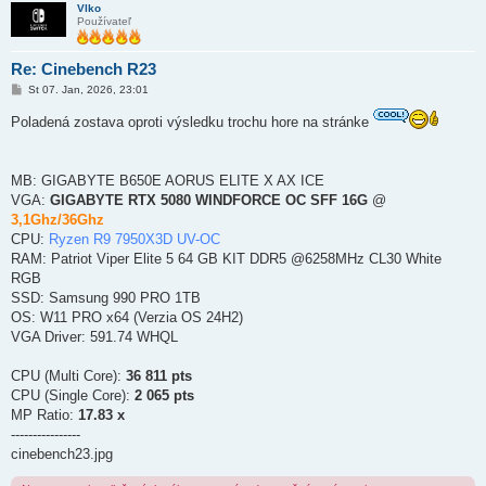
Vlko
Používateľ
Re: Cinebench R23
P
St 07. Jan, 2026, 23:01
r
í
Poladená zostava oproti výsledku trochu hore na stránke
s
p
e
v
MB: GIGABYTE B650E AORUS ELITE X AX ICE
o
k
VGA:
GIGABYTE RTX 5080 WINDFORCE OC SFF 16G
@
3,1Ghz/36Ghz
CPU:
Ryzen R9 7950X3D UV-OC
RAM: Patriot Viper Elite 5 64 GB KIT DDR5 @6258MHz CL30 White
RGB
SSD: Samsung 990 PRO 1TB
OS: W11 PRO x64 (Verzia OS 24H2)
VGA Driver: 591.74 WHQL
CPU (Multi Core):
36 811 pts
CPU (Single Core):
2 065 pts
MP Ratio:
17.83 x
----------------
cinebench23.jpg