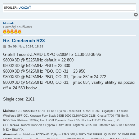
SPOILER:
UKÁZAŤ
Mumak
Pokročilý používateľ
Re: Cinebench R23
P
So 09. Nov, 2024, 18:28
r
í
G-Skill Trident-Z AMD EXPO 6200MHz CL30-38-38-96
s
9800X3D @ 5225MHz default = 22 800
p
e
9800X3D @ 5425MHz PBO = 23 300
v
9800X3D @ 5425MHz PBO, CO -31 = 23 950
o
k
9800X3D @ 5425MHz PBO, CO -31, Tjmax 85° = 24 272
9800X3D @ 5425MHz PBO, CO -31, Tjmax 85°, vsetky utilitky na pozadi
off = 24 550 bodov...
Single core: 2161
Main:
ROG CROSSHAIR X870E HERO, Ryzen 9 9950X3D, KRAKEN 360, Gigabyte RTX 5080
Windforce SFF OC, Kingston Fury Black 64GB 6000 CL30@6200 CL28, Crucial T700 4TB Gen5,
ROG Strix Platinum 1200W, Lian Li O11 Dynamic Evo + 10x Noctua A12x25 Chromax, LG
OLED42C44, Roccat Kone Air + HyperX FURY Ultra, Logitech G915 TKL, Marantz NR1710 + Mission
M32 + B&W PX.
Abomination:
Minisforum BD790i+A12x25, Ryzen 9 7945HX3D, MSI RTX 5090 SUPRIM LIQUID SOC, SO-DIMM 32GB