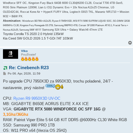
Windforce SFF OC, Kingston Fury Black 64GB 6000 CL30@6200 CL28, Crucial T700 4TB Gen5,
ROG Strix Platinum 1200W, Lian Li O11 Dynamic Evo + 10x Noctua A12x25 Chromax, LG
OLED42C44, Roccat Kone Air + HyperX FURY Ultra, Logitech G915 TKL, Marantz NR1710 + Mission
M32 + B&W PX.
Abomination:
Minisforum BD790i+A12x25, Ryzen 9 7945HX3D, MSI RTX 5090 SUPRIM LIQUID SOC, SO-DIMM 32GB
6400MHz CL30, Kingston Fury Renegade G5 2TB, Samsung 990PRO 4TB, Corsair SF1000 Platinum ATX3.1, Fractal Terra +
/// Samsung S24 Ultra + Galaxy Watch6 47mm LTE
Noctua A12x25, Samsung S90F 65"
Toyota Corolla TS 2020 2.0 Hybrid 135kW
Kia Ceed SW GOLD 2026 1.5 T-GDi 7AT 103kW
Vlko
Používateľ
Re: Cinebench R23
P
Po 06. Apr, 2026, 11:59
r
í
Po upgrade CPU 7950X3D za 9950X3D, trochu poladené, 24/7 -
s
nastavenie, prvý nástrel
p
e
v
CPU:
Ryzen R9 9950X3D UV-OC
o
k
MB: GIGABYTE B650E AORUS ELITE X AX ICE
VGA:
GIGABYTE RTX 5080 WINDFORCE OC SFF 16G
@
3,1Ghz/36Ghz
RAM: Patriot Viper Elite 5 64 GB KIT DDR5 @6000Hz CL30 White RGB
SSD: Samsung 990 PRO 1TB
OS: W11 PRO x64 (Verzia OS 25H2)