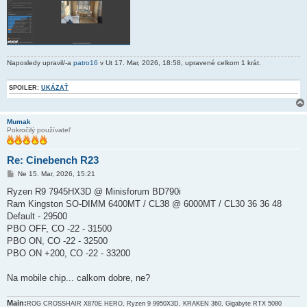
Naposledy upravil/-a
patro16
v Ut 17. Mar, 2026, 18:58, upravené celkom 1 krát.
SPOILER:
UKÁZAŤ
Mumak
Pokročilý používateľ
Re: Cinebench R23
P
Ne 15. Mar, 2026, 15:21
r
í
Ryzen R9 7945HX3D @ Minisforum BD790i
s
Ram Kingston SO-DIMM 6400MT / CL38 @ 6000MT / CL30 36 36 48
p
e
Default - 29500
v
PBO OFF, CO -22 - 31500
o
k
PBO ON, CO -22 - 32500
PBO ON +200, CO -22 - 33200
Na mobile chip... calkom dobre, ne?
Main:
ROG CROSSHAIR X870E HERO, Ryzen 9 9950X3D, KRAKEN 360, Gigabyte RTX 5080