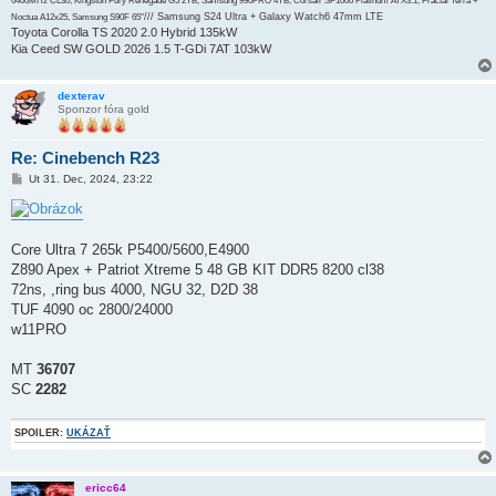
6400MHz CL30, Kingston Fury Renegade G5 2TB, Samsung 990PRO 4TB, Corsair SF1000 Platinum ATX3.1, Fractal Terra +
/// Samsung S24 Ultra + Galaxy Watch6 47mm LTE
Noctua A12x25, Samsung S90F 65"
Toyota Corolla TS 2020 2.0 Hybrid 135kW
Kia Ceed SW GOLD 2026 1.5 T-GDi 7AT 103kW
dexterav
Sponzor fóra gold
Re: Cinebench R23
P
Ut 31. Dec, 2024, 23:22
r
í
s
p
e
Core Ultra 7 265k P5400/5600,E4900
v
Z890 Apex + Patriot Xtreme 5 48 GB KIT DDR5 8200 cl38
o
k
72ns, ,ring bus 4000, NGU 32, D2D 38
TUF 4090 oc 2800/24000
w11PRO
MT
36707
SC
2282
SPOILER:
UKÁZAŤ
ericc64