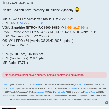
P
Ne 21. Apr, 2024, 21:46
r
í
Nástreľ výkonu novej zostavy, už slušne vyladený
s
p
e
MB: GIGABYTE B650E AORUS ELITE X AX ICE
v
CPU:
AMD R9 7950X3D PBO
o
k
VGA:
Sapphire NITRO+ RX 6800 16GB
@
2,4Ghz/17,2Ghz
RAM: Patriot Viper Elite 5 64 GB KIT DDR5 6200 MHz White RGB
SSD: Samsung 860 EVO 250GB
OS: W11 PRO x64 (Verzia OS 23H2 2023 Update)
VGA Driver: 24.3.1
CPU (Multi Core):
36 103 pts
CPU (Single Core):
2 031 pts
MP Ratio:
17.77 x
----------------
Na prezeranie priložených súborov nemáte dostatočné oprávnenia.
AMD
Ryzen R9 9950X3D UV-OC,
Noctua
NH-D15S [NA-HC4] chromax.black&white,
GIGABYTE
B650E AORUS ELITE X
AX ICE,
Patriot
Viper Elite 5 64 GB KIT DDR5 @ 6 000MHz CL30 White RGB,
GIGABYTE
RTX 5080 WINDFORCE OC SFF
16G @3,1(0,95V)/36Ghz, NVMe SSD
Samsung
990 PRO 1TB +
Kingston
A2000 1TB, SATA SSD
Team Group
CX2 1TB,
A4tech
Bloody V7M HoleLess,
Corsair
RMx RM1000x ATX 3.1,
Lian Li
Lancool 215 White, 32"
iiyama
G-Master GB3271QSU-
B1,
Nintendo
Switch
V2 HWFLY Modchip OC CPU: 1020@1785Mhz, GPU: 768@921Mhz, RAM:@1600MHz