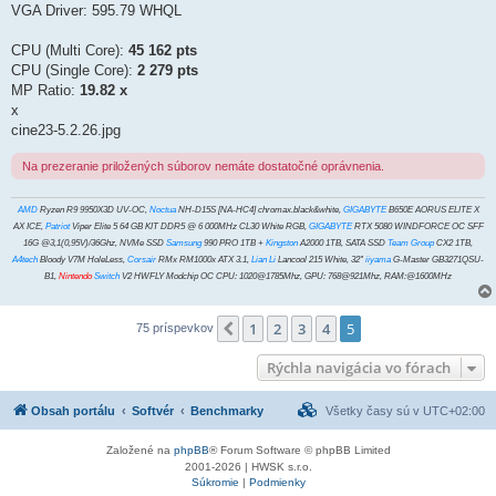
VGA Driver: 595.79 WHQL
CPU (Multi Core):
45 162 pts
CPU (Single Core):
2 279 pts
MP Ratio:
19.82 x
x
cine23-5.2.26.jpg
Na prezeranie priložených súborov nemáte dostatočné oprávnenia.
AMD
Ryzen R9 9950X3D UV-OC,
Noctua
NH-D15S [NA-HC4] chromax.black&white,
GIGABYTE
B650E AORUS ELITE X
AX ICE,
Patriot
Viper Elite 5 64 GB KIT DDR5 @ 6 000MHz CL30 White RGB,
GIGABYTE
RTX 5080 WINDFORCE OC SFF
16G @3,1(0,95V)/36Ghz, NVMe SSD
Samsung
990 PRO 1TB +
Kingston
A2000 1TB, SATA SSD
Team Group
CX2 1TB,
A4tech
Bloody V7M HoleLess,
Corsair
RMx RM1000x ATX 3.1,
Lian Li
Lancool 215 White, 32"
iiyama
G-Master GB3271QSU-
B1,
Nintendo
Switch
V2 HWFLY Modchip OC CPU: 1020@1785Mhz, GPU: 768@921Mhz, RAM:@1600MHz
1
2
3
4
5
Predchádzajúci
75 príspevkov
Rýchla navigácia vo fórach
Obsah portálu
Softvér
Benchmarky
Všetky časy sú v
UTC+02:00
Založené na
phpBB
® Forum Software © phpBB Limited
2001-2026 | HWSK s.r.o.
Súkromie
|
Podmienky