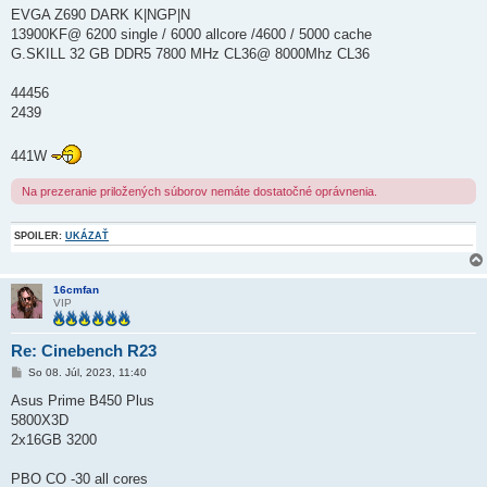
e
EVGA Z690 DARK K|NGP|N
v
o
13900KF@ 6200 single / 6000 allcore /4600 / 5000 cache
k
G.SKILL 32 GB DDR5 7800 MHz CL36@ 8000Mhz CL36
44456
2439
441W
Na prezeranie priložených súborov nemáte dostatočné oprávnenia.
SPOILER:
UKÁZAŤ
16cmfan
VIP
Re: Cinebench R23
P
So 08. Júl, 2023, 11:40
r
í
Asus Prime B450 Plus
s
5800X3D
p
e
2x16GB 3200
v
o
k
PBO CO -30 all cores