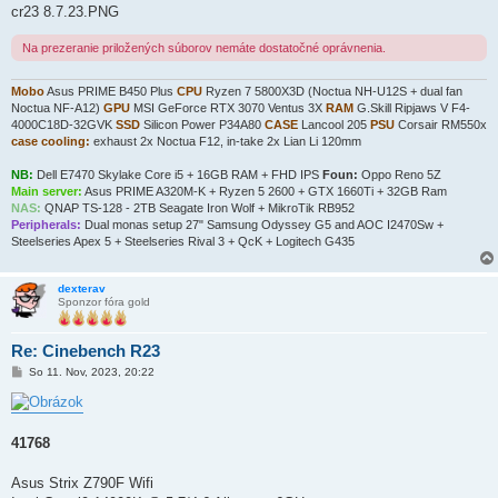
cr23 8.7.23.PNG
Na prezeranie priložených súborov nemáte dostatočné oprávnenia.
Mobo
Asus PRIME B450 Plus
CPU
Ryzen 7 5800X3D (Noctua NH-U12S + dual fan
Noctua NF-A12)
GPU
MSI GeForce RTX 3070 Ventus 3X
RAM
G.Skill Ripjaws V F4-
4000C18D-32GVK
SSD
Silicon Power P34A80
CASE
Lancool 205
PSU
Corsair RM550x
case cooling:
exhaust 2x Noctua F12, in-take 2x Lian Li 120mm
NB:
Dell E7470 Skylake Core i5 + 16GB RAM + FHD IPS
Foun:
Oppo Reno 5Z
Main server:
Asus PRIME A320M-K + Ryzen 5 2600 + GTX 1660Ti + 32GB Ram
NAS:
QNAP TS-128 - 2TB Seagate Iron Wolf + MikroTik RB952
Peripherals:
Dual monas setup 27" Samsung Odyssey G5 and AOC I2470Sw +
Steelseries Apex 5 + Steelseries Rival 3 + QcK + Logitech G435
dexterav
Sponzor fóra gold
Re: Cinebench R23
P
So 11. Nov, 2023, 20:22
r
í
s
p
e
41768
v
o
k
Asus Strix Z790F Wifi