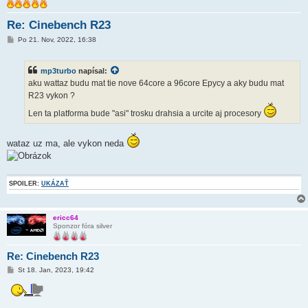
Re: Cinebench R23
P
Po 21. Nov, 2022, 16:38
r
í
s
mp3turbo
napísal:
p
e
aku wattaz budu mat tie nove 64core a 96core Epycy a aky budu mat
v
R23 vykon ?
o
k
Len ta platforma bude "asi" trosku drahsia a urcite aj procesory
wataz uz ma, ale vykon neda
SPOILER:
UKÁZAŤ
ericc64
Sponzor fóra silver
Re: Cinebench R23
P
St 18. Jan, 2023, 19:42
r
í
s
p