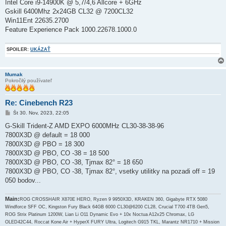
Intel Core i9-14900K @ 5,7/4,6 Allcore + 6GHz
Gskill 6400Mhz 2x24GB CL32 @ 7200CL32
Win11Ent 22635.2700
Feature Experience Pack 1000.22678.1000.0
SPOILER:
UKÁZAŤ
Mumak
Pokročilý používateľ
Re: Cinebench R23
P
Št 30. Nov, 2023, 22:05
r
í
G-Skill Trident-Z AMD EXPO 6000MHz CL30-38-38-96
s
7800X3D @ default = 18 000
p
e
7800X3D @ PBO = 18 300
v
7800X3D @ PBO, CO -38 = 18 500
o
k
7800X3D @ PBO, CO -38, Tjmax 82° = 18 650
7800X3D @ PBO, CO -38, Tjmax 82°, vsetky utilitky na pozadi off = 19
050 bodov...
Main:
ROG CROSSHAIR X870E HERO, Ryzen 9 9950X3D, KRAKEN 360, Gigabyte RTX 5080
Windforce SFF OC, Kingston Fury Black 64GB 6000 CL30@6200 CL28, Crucial T700 4TB Gen5,
ROG Strix Platinum 1200W, Lian Li O11 Dynamic Evo + 10x Noctua A12x25 Chromax, LG
OLED42C44, Roccat Kone Air + HyperX FURY Ultra, Logitech G915 TKL, Marantz NR1710 + Mission