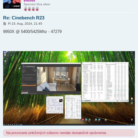
ericc64
Sponzor fóra silver
Re: Cinebench R23
P
Pi 23. Aug, 2024, 21:45
r
í
9950X @ 5400/5425Mhz - 47279
s
p
e
v
o
k
Na prezeranie priložených súborov nemáte dostatočné oprávnenia.