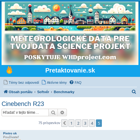
Pretaktovanie.sk
Témy bez odpovedí
Aktívne témy
FAQ
H
Obsah portálu
Softvér
Benchmarky
ľ
Cinebench R23
a
Hľadať
Rozšírené vyhľadávanie
d
a
1
2
3
4
5
Predchádzajúci
75 príspevkov
ť
Pietro sk
Používateľ