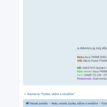
a dokonca aj moj obl
Mobo
Asus PRIME B450
SSD
Silicon Power P34A
NB:
Dell E7470 Skylake
Main server:
Asus PRIME
NAS:
QNAP TS-128 - 2TB 
Peripherals:
Dual monas 
Návrat na "Fyzika, vážne a nevážne"
Obsah portálu
Veda, vesmír, fyzika, vážne a nevážne
Fyzi