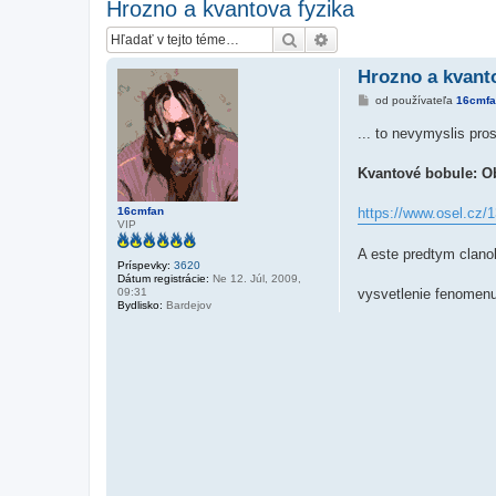
Hrozno a kvantova fyzika
Hľadať
Rozšírené vyhľadávanie
Hrozno a kvanto
P
od používateľa
16cmfa
r
í
... to nevymyslis pro
s
p
e
Kvantové bobule: O
v
o
k
16cmfan
https://www.osel.cz/1
VIP
A este predtym clan
Príspevky:
3620
Dátum registrácie:
Ne 12. Júl, 2009,
09:31
vysvetlenie fenome
Bydlisko:
Bardejov