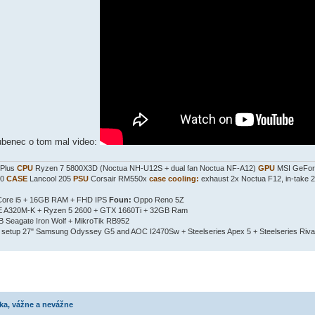
ubenec o tom mal video:
 Plus
CPU
Ryzen 7 5800X3D (Noctua NH-U12S + dual fan Noctua NF-A12)
GPU
MSI GeFor
80
CASE
Lancool 205
PSU
Corsair RM550x
case cooling:
exhaust 2x Noctua F12, in-take 
 Core i5 + 16GB RAM + FHD IPS
Foun:
Oppo Reno 5Z
 A320M-K + Ryzen 5 2600 + GTX 1660Ti + 32GB Ram
Seagate Iron Wolf + MikroTik RB952
setup 27" Samsung Odyssey G5 and AOC I2470Sw + Steelseries Apex 5 + Steelseries Riva
ka, vážne a nevážne