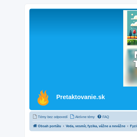
Pretaktovanie.sk
Témy bez odpovedí
Aktívne témy
FAQ
Obsah portálu
Veda, vesmír, fyzika, vážne a nevážne
Fyzi