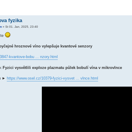
va fyzika
n
»
St 01. Jan, 2025, 23:40
ste
byčejné hroznové víno vylepšuje kvantové senzory
3847-kvantove-bobu ... nzory.html
ok
Fyzici vysvětlili exploze plazmatu půlek bobulí vína v mikrovlnce
nu ►
https://www.osel.cz/10379-fyzici-vysvet ... vlnce.html