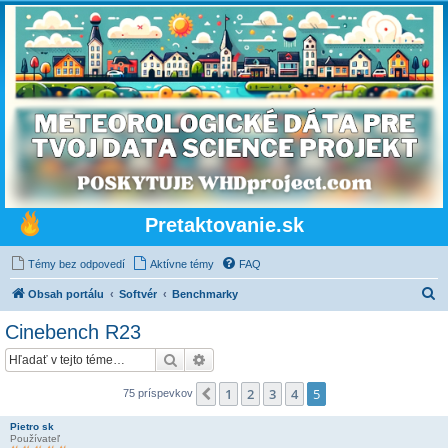
Pretaktovanie.sk
Témy bez odpovedí
Aktívne témy
FAQ
H
Obsah portálu
Softvér
Benchmarky
ľ
Cinebench R23
a
Hľadať
Rozšírené vyhľadávanie
d
a
1
2
3
4
5
Predchádzajúci
75 príspevkov
ť
Pietro sk
Používateľ