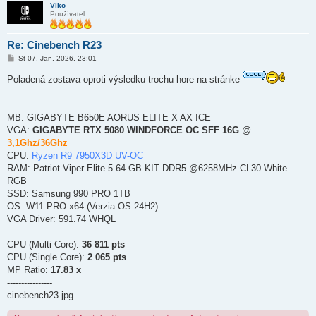
Vlko
Používateľ
Re: Cinebench R23
P
St 07. Jan, 2026, 23:01
r
í
Poladená zostava oproti výsledku trochu hore na stránke
s
p
e
v
MB: GIGABYTE B650E AORUS ELITE X AX ICE
o
k
VGA:
GIGABYTE RTX 5080 WINDFORCE OC SFF 16G
@
3,1Ghz/36Ghz
CPU:
Ryzen R9 7950X3D UV-OC
RAM: Patriot Viper Elite 5 64 GB KIT DDR5 @6258MHz CL30 White
RGB
SSD: Samsung 990 PRO 1TB
OS: W11 PRO x64 (Verzia OS 24H2)
VGA Driver: 591.74 WHQL
CPU (Multi Core):
36 811 pts
CPU (Single Core):
2 065 pts
MP Ratio:
17.83 x
----------------
cinebench23.jpg