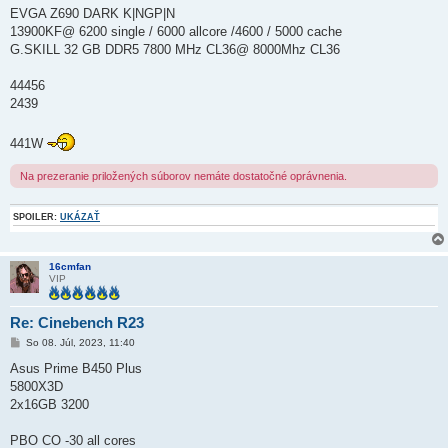
e
EVGA Z690 DARK K|NGP|N
v
o
13900KF@ 6200 single / 6000 allcore /4600 / 5000 cache
k
G.SKILL 32 GB DDR5 7800 MHz CL36@ 8000Mhz CL36
44456
2439
441W
Na prezeranie priložených súborov nemáte dostatočné oprávnenia.
SPOILER:
UKÁZAŤ
16cmfan
VIP
Re: Cinebench R23
P
So 08. Júl, 2023, 11:40
r
í
Asus Prime B450 Plus
s
5800X3D
p
e
2x16GB 3200
v
o
k
PBO CO -30 all cores