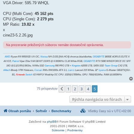
VGA Driver: 595.79 WHQL
CPU (Multi Core):
45 162 pts
CPU (Single Core):
2 279 pts
MP Ratio:
19.82 x
x
cine23-5.2.26.jpg
Na prezeranie priložených súborov nemáte dostatočné oprávnenia.
AMD
Ryzen R9 9950X3D UV-OC,
Noctua
NH-D15S [NA-HC4] chromax.black&white,
GIGABYTE
B650E AORUS ELITE X
AX ICE,
Patriot
Viper Elite 5 64 GB KIT DDR5 @ 6 000MHz CL30 White RGB,
GIGABYTE
RTX 5080 WINDFORCE OC SFF
16G @3,1(0,95V)/36Ghz, NVMe SSD
Samsung
990 PRO 1TB +
Kingston
A2000 1TB, SATA SSD
Team Group
CX2 1TB,
A4tech
Bloody V7M HoleLess,
Corsair
RMx RM1000x ATX 3.1,
Lian Li
Lancool 215 White, 32"
iiyama
G-Master GB3271QSU-
B1,
Nintendo
Switch
V2 HWFLY Modchip OC CPU: 1020@1785Mhz, GPU: 768@921Mhz, RAM:@1600MHz
1
2
3
4
5
Predchádzajúci
75 príspevkov
Rýchla navigácia vo fórach
Obsah portálu
Softvér
Benchmarky
Všetky časy sú v
UTC+02:00
Založené na
phpBB
® Forum Software © phpBB Limited
2001-2026 | HWSK s.r.o.
Súkromie
|
Podmienky