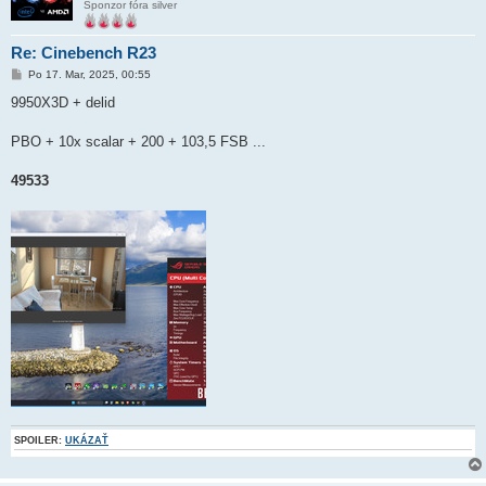
Sponzor fóra silver
Re: Cinebench R23
P
Po 17. Mar, 2025, 00:55
r
í
9950X3D + delid
s
p
e
PBO + 10x scalar + 200 + 103,5 FSB ...
v
o
k
49533
SPOILER:
UKÁZAŤ