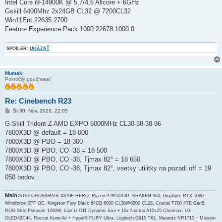
Intel Core i9-14900K @ 5,7/4,6 Allcore + 6GHz
Gskill 6400Mhz 2x24GB CL32 @ 7200CL32
Win11Ent 22635.2700
Feature Experience Pack 1000.22678.1000.0
SPOILER:
UKÁZAŤ
Mumak
Pokročilý používateľ
Re: Cinebench R23
P
Št 30. Nov, 2023, 22:05
r
í
G-Skill Trident-Z AMD EXPO 6000MHz CL30-38-38-96
s
7800X3D @ default = 18 000
p
e
7800X3D @ PBO = 18 300
v
7800X3D @ PBO, CO -38 = 18 500
o
k
7800X3D @ PBO, CO -38, Tjmax 82° = 18 650
7800X3D @ PBO, CO -38, Tjmax 82°, vsetky utilitky na pozadi off = 19
050 bodov...
Main:
ROG CROSSHAIR X870E HERO, Ryzen 9 9950X3D, KRAKEN 360, Gigabyte RTX 5080
Windforce SFF OC, Kingston Fury Black 64GB 6000 CL30@6200 CL28, Crucial T700 4TB Gen5,
ROG Strix Platinum 1200W, Lian Li O11 Dynamic Evo + 10x Noctua A12x25 Chromax, LG
OLED42C44, Roccat Kone Air + HyperX FURY Ultra, Logitech G915 TKL, Marantz NR1710 + Mission