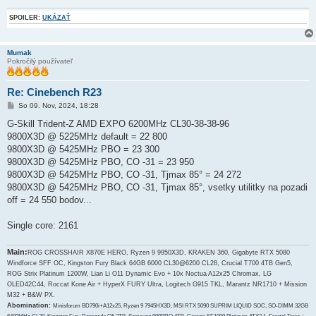
SPOILER:
UKÁZAŤ
Mumak
Pokročilý používateľ
Re: Cinebench R23
P
So 09. Nov, 2024, 18:28
r
í
G-Skill Trident-Z AMD EXPO 6200MHz CL30-38-38-96
s
9800X3D @ 5225MHz default = 22 800
p
e
9800X3D @ 5425MHz PBO = 23 300
v
9800X3D @ 5425MHz PBO, CO -31 = 23 950
o
k
9800X3D @ 5425MHz PBO, CO -31, Tjmax 85° = 24 272
9800X3D @ 5425MHz PBO, CO -31, Tjmax 85°, vsetky utilitky na pozadi
off = 24 550 bodov...
Single core: 2161
Main:
ROG CROSSHAIR X870E HERO, Ryzen 9 9950X3D, KRAKEN 360, Gigabyte RTX 5080
Windforce SFF OC, Kingston Fury Black 64GB 6000 CL30@6200 CL28, Crucial T700 4TB Gen5,
ROG Strix Platinum 1200W, Lian Li O11 Dynamic Evo + 10x Noctua A12x25 Chromax, LG
OLED42C44, Roccat Kone Air + HyperX FURY Ultra, Logitech G915 TKL, Marantz NR1710 + Mission
M32 + B&W PX.
Abomination:
Minisforum BD790i+A12x25, Ryzen 9 7945HX3D, MSI RTX 5090 SUPRIM LIQUID SOC, SO-DIMM 32GB