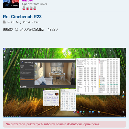
ericc64
Sponzor fóra silver
Re: Cinebench R23
P
Pi 23. Aug, 2024, 21:45
r
í
9950X @ 5400/5425Mhz - 47279
s
p
e
v
o
k
Na prezeranie priložených súborov nemáte dostatočné oprávnenia.