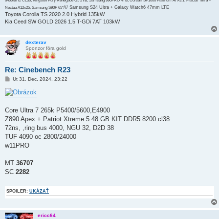
6400MHz CL30, Kingston Fury Renegade G5 2TB, Samsung 990PRO 4TB, Corsair SF1000 Platinum ATX3.1, Fractal Terra +
/// Samsung S24 Ultra + Galaxy Watch6 47mm LTE
Noctua A12x25, Samsung S90F 65"
Toyota Corolla TS 2020 2.0 Hybrid 135kW
Kia Ceed SW GOLD 2026 1.5 T-GDi 7AT 103kW
dexterav
Sponzor fóra gold
Re: Cinebench R23
P
Ut 31. Dec, 2024, 23:22
r
í
s
p
e
Core Ultra 7 265k P5400/5600,E4900
v
Z890 Apex + Patriot Xtreme 5 48 GB KIT DDR5 8200 cl38
o
k
72ns, ,ring bus 4000, NGU 32, D2D 38
TUF 4090 oc 2800/24000
w11PRO
MT
36707
SC
2282
SPOILER:
UKÁZAŤ
ericc64