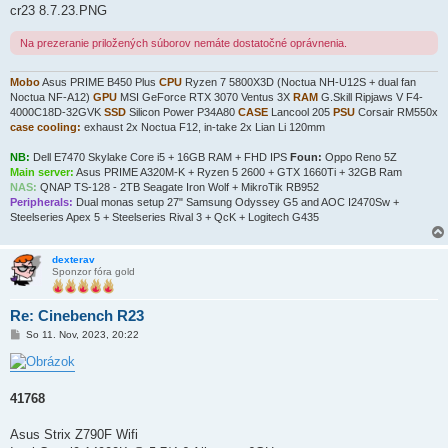
cr23 8.7.23.PNG
Na prezeranie priložených súborov nemáte dostatočné oprávnenia.
Mobo
Asus PRIME B450 Plus
CPU
Ryzen 7 5800X3D (Noctua NH-U12S + dual fan
Noctua NF-A12)
GPU
MSI GeForce RTX 3070 Ventus 3X
RAM
G.Skill Ripjaws V F4-
4000C18D-32GVK
SSD
Silicon Power P34A80
CASE
Lancool 205
PSU
Corsair RM550x
case cooling:
exhaust 2x Noctua F12, in-take 2x Lian Li 120mm
NB:
Dell E7470 Skylake Core i5 + 16GB RAM + FHD IPS
Foun:
Oppo Reno 5Z
Main server:
Asus PRIME A320M-K + Ryzen 5 2600 + GTX 1660Ti + 32GB Ram
NAS:
QNAP TS-128 - 2TB Seagate Iron Wolf + MikroTik RB952
Peripherals:
Dual monas setup 27" Samsung Odyssey G5 and AOC I2470Sw +
Steelseries Apex 5 + Steelseries Rival 3 + QcK + Logitech G435
dexterav
Sponzor fóra gold
Re: Cinebench R23
P
So 11. Nov, 2023, 20:22
r
í
s
p
e
41768
v
o
k
Asus Strix Z790F Wifi