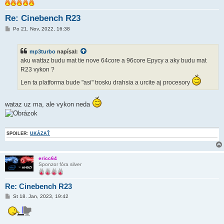
Re: Cinebench R23
P
Po 21. Nov, 2022, 16:38
r
í
s
mp3turbo
napísal:
p
e
aku wattaz budu mat tie nove 64core a 96core Epycy a aky budu mat
v
R23 vykon ?
o
k
Len ta platforma bude "asi" trosku drahsia a urcite aj procesory
wataz uz ma, ale vykon neda
SPOILER:
UKÁZAŤ
ericc64
Sponzor fóra silver
Re: Cinebench R23
P
St 18. Jan, 2023, 19:42
r
í
s
p