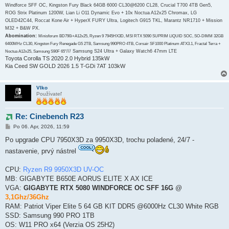
Windforce SFF OC, Kingston Fury Black 64GB 6000 CL30@6200 CL28, Crucial T700 4TB Gen5,
ROG Strix Platinum 1200W, Lian Li O11 Dynamic Evo + 10x Noctua A12x25 Chromax, LG
OLED42C44, Roccat Kone Air + HyperX FURY Ultra, Logitech G915 TKL, Marantz NR1710 + Mission
M32 + B&W PX.
Abomination:
Minisforum BD790i+A12x25, Ryzen 9 7945HX3D, MSI RTX 5090 SUPRIM LIQUID SOC, SO-DIMM 32GB
6400MHz CL30, Kingston Fury Renegade G5 2TB, Samsung 990PRO 4TB, Corsair SF1000 Platinum ATX3.1, Fractal Terra +
/// Samsung S24 Ultra + Galaxy Watch6 47mm LTE
Noctua A12x25, Samsung S90F 65"
Toyota Corolla TS 2020 2.0 Hybrid 135kW
Kia Ceed SW GOLD 2026 1.5 T-GDi 7AT 103kW
Vlko
Používateľ
Re: Cinebench R23
P
Po 06. Apr, 2026, 11:59
r
í
Po upgrade CPU 7950X3D za 9950X3D, trochu poladené, 24/7 -
s
nastavenie, prvý nástrel
p
e
v
CPU:
Ryzen R9 9950X3D UV-OC
o
k
MB: GIGABYTE B650E AORUS ELITE X AX ICE
VGA:
GIGABYTE RTX 5080 WINDFORCE OC SFF 16G
@
3,1Ghz/36Ghz
RAM: Patriot Viper Elite 5 64 GB KIT DDR5 @6000Hz CL30 White RGB
SSD: Samsung 990 PRO 1TB
OS: W11 PRO x64 (Verzia OS 25H2)