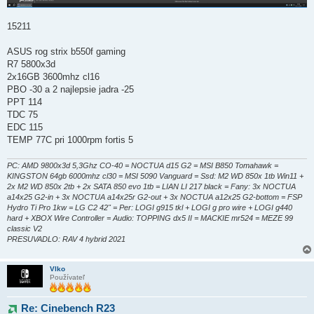
15211
ASUS rog strix b550f gaming
R7 5800x3d
2x16GB 3600mhz cl16
PBO -30 a 2 najlepsie jadra -25
PPT 114
TDC 75
EDC 115
TEMP 77C pri 1000rpm fortis 5
PC: AMD 9800x3d 5,3Ghz CO-40 = NOCTUA d15 G2 = MSI B850 Tomahawk =
KINGSTON 64gb 6000mhz cl30 = MSI 5090 Vanguard = Ssd: M2 WD 850x 1tb Win11 +
2x M2 WD 850x 2tb + 2x SATA 850 evo 1tb = LIAN LI 217 black = Fany: 3x NOCTUA
a14x25 G2-in + 3x NOCTUA a14x25r G2-out + 3x NOCTUA a12x25 G2-bottom = FSP
Hydro Ti Pro 1kw = LG C2 42" = Per: LOGI g915 tkl + LOGI g pro wire + LOGI g440
hard + XBOX Wire Controller = Audio: TOPPING dx5 II = MACKIE mr524 = MEZE 99
classic V2
PRESUVADLO: RAV 4 hybrid 2021
Vlko
Používateľ
Re: Cinebench R23