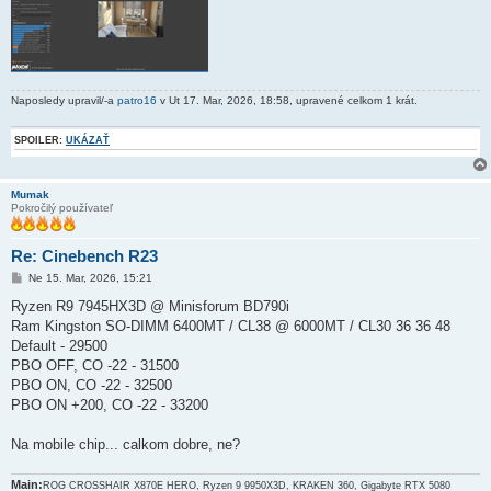
Naposledy upravil/-a
patro16
v Ut 17. Mar, 2026, 18:58, upravené celkom 1 krát.
SPOILER:
UKÁZAŤ
Mumak
Pokročilý používateľ
Re: Cinebench R23
P
Ne 15. Mar, 2026, 15:21
r
í
Ryzen R9 7945HX3D @ Minisforum BD790i
s
Ram Kingston SO-DIMM 6400MT / CL38 @ 6000MT / CL30 36 36 48
p
e
Default - 29500
v
PBO OFF, CO -22 - 31500
o
k
PBO ON, CO -22 - 32500
PBO ON +200, CO -22 - 33200
Na mobile chip... calkom dobre, ne?
Main:
ROG CROSSHAIR X870E HERO, Ryzen 9 9950X3D, KRAKEN 360, Gigabyte RTX 5080