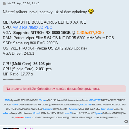
P
Ne 21. Apr, 2024, 21:46
r
í
Nástreľ výkonu novej zostavy, už slušne vyladený
s
p
e
MB: GIGABYTE B650E AORUS ELITE X AX ICE
v
CPU:
AMD R9 7950X3D PBO
o
k
VGA:
Sapphire NITRO+ RX 6800 16GB
@
2,4Ghz/17,2Ghz
RAM: Patriot Viper Elite 5 64 GB KIT DDR5 6200 MHz White RGB
SSD: Samsung 860 EVO 250GB
OS: W11 PRO x64 (Verzia OS 23H2 2023 Update)
VGA Driver: 24.3.1
CPU (Multi Core):
36 103 pts
CPU (Single Core):
2 031 pts
MP Ratio:
17.77 x
----------------
Na prezeranie priložených súborov nemáte dostatočné oprávnenia.
AMD
Ryzen R9 9950X3D UV-OC,
Noctua
NH-D15S [NA-HC4] chromax.black&white,
GIGABYTE
B650E AORUS ELITE X
AX ICE,
Patriot
Viper Elite 5 64 GB KIT DDR5 @ 6 000MHz CL30 White RGB,
GIGABYTE
RTX 5080 WINDFORCE OC SFF
16G @3,1(0,95V)/36Ghz, NVMe SSD
Samsung
990 PRO 1TB +
Kingston
A2000 1TB, SATA SSD
Team Group
CX2 1TB,
A4tech
Bloody V7M HoleLess,
Corsair
RMx RM1000x ATX 3.1,
Lian Li
Lancool 215 White, 32"
iiyama
G-Master GB3271QSU-
B1,
Nintendo
Switch
V2 HWFLY Modchip OC CPU: 1020@1785Mhz, GPU: 768@921Mhz, RAM:@1600MHz