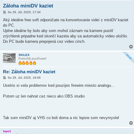
Záloha miniDV kaziet
P
So 26. Júl, 2025, 17:34
r
í
Aký ideálne free soft odporúčate na konvertovanie videí z miniDV kaziet
s
do PC.
p
e
Uplne ideálne by bolo aby som mohol záznam na kamere pustiť
v
zrýchlené pripadne ked skončí kazeta aby sa automaticky video uložilo.
o
k
Do PC bude kamera prepojená cez video cinch.
SKiLEX
Pokročilý používateľ
Re: Záloha miniDV kaziet
P
So 26. Júl, 2025, 18:06
r
í
Usetris si vela problemov ked pouzijes firewire miesto analogu...
s
p
e
Potom uz len nahrat cez nieco ako OBS studio
v
o
k
Tak som miniDV aj VHS co boli doma a nic lepsie som nevymyslel
lopo1