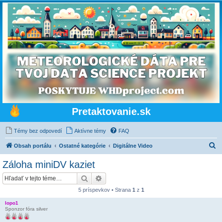
Pretaktovanie.sk
Témy bez odpovedí
Aktívne témy
FAQ
H
Obsah portálu
Ostatné kategórie
Digitálne Video
ľ
Záloha miniDV kaziet
a
Hľadať
Rozšírené vyhľadávanie
d
5 príspevkov • Strana
1
z
1
a
lopo1
ť
Sponzor fóra silver