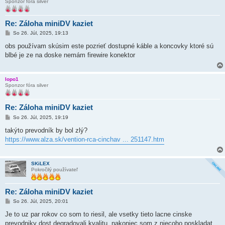
Sponzor fóra silver
Re: Záloha miniDV kaziet
P
So 26. Júl, 2025, 19:13
r
í
obs používam skúsim este pozrieť dostupné káble a koncovky ktoré sú
s
blbé je ze na doske nemám firewire konektor
p
e
v
o
lopo1
k
Sponzor fóra silver
Re: Záloha miniDV kaziet
P
So 26. Júl, 2025, 19:19
r
í
takýto prevodník by bol zlý?
s
https://www.alza.sk/vention-rca-cinchav ... 251147.htm
p
e
v
o
SKiLEX
k
Pokročilý používateľ
Re: Záloha miniDV kaziet
P
So 26. Júl, 2025, 20:01
r
í
Je to uz par rokov co som to riesil, ale vsetky tieto lacne cinske
s
prevodniky dost degradovali kvalitu, nakoniec som z niecoho poskladat
p