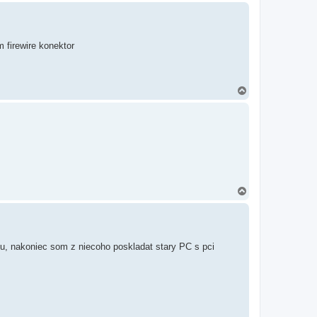
r
e
 firewire konektor
H
o
r
e
H
o
r
e
litu, nakoniec som z niecoho poskladat stary PC s pci