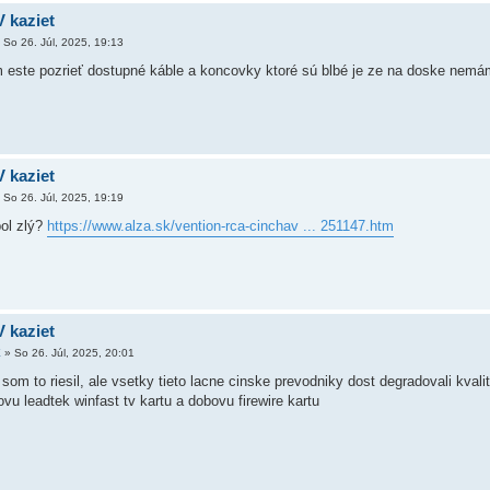
 kaziet
»
So 26. Júl, 2025, 19:13
este pozrieť dostupné káble a koncovky ktoré sú blbé je ze na doske nemám
 kaziet
»
So 26. Júl, 2025, 19:19
bol zlý?
https://www.alza.sk/vention-rca-cinchav ... 251147.htm
 kaziet
X
»
So 26. Júl, 2025, 20:01
 som to riesil, ale vsetky tieto lacne cinske prevodniky dost degradovali kva
ovu leadtek winfast tv kartu a dobovu firewire kartu