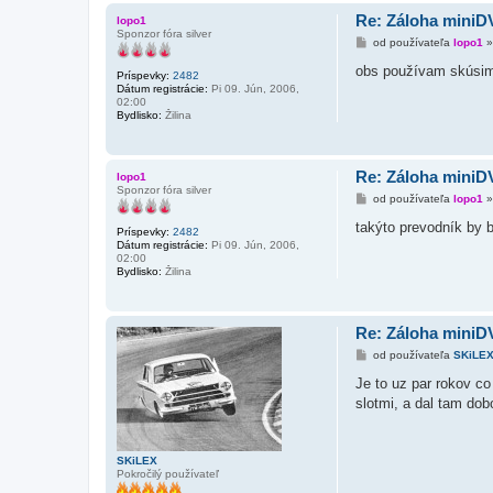
Re: Záloha miniDV
lopo1
Sponzor fóra silver
P
od používateľa
lopo1
r
í
obs používam skúsim 
Príspevky:
2482
s
Dátum registrácie:
Pi 09. Jún, 2006,
p
02:00
e
Bydlisko:
Žilina
v
o
k
Re: Záloha miniDV
lopo1
Sponzor fóra silver
P
od používateľa
lopo1
r
í
takýto prevodník by 
Príspevky:
2482
s
Dátum registrácie:
Pi 09. Jún, 2006,
p
02:00
e
Bydlisko:
Žilina
v
o
k
Re: Záloha miniDV
P
od používateľa
SKiLE
r
í
Je to uz par rokov co
s
slotmi, a dal tam dob
p
e
v
o
k
SKiLEX
Pokročilý používateľ