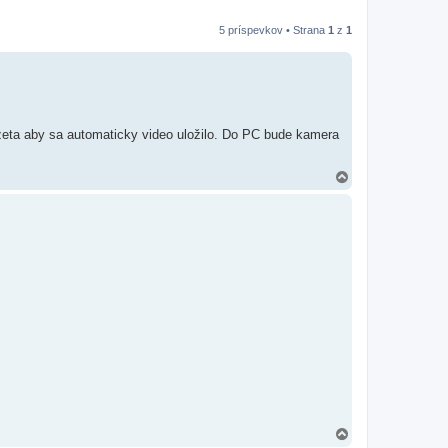
5 príspevkov • Strana
1
z
1
zeta aby sa automaticky video uložilo. Do PC bude kamera
H
o
r
e
H
o