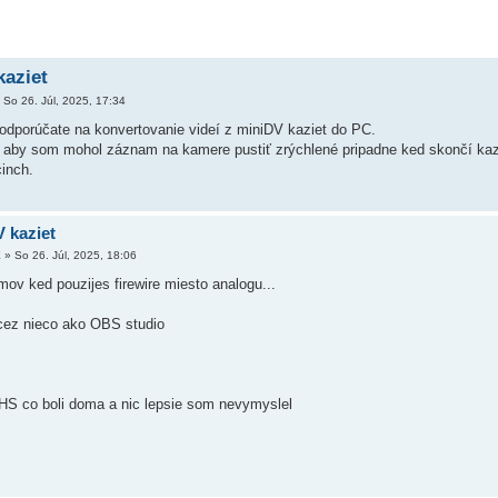
kaziet
»
So 26. Júl, 2025, 17:34
 odporúčate na konvertovanie videí z miniDV kaziet do PC.
o aby som mohol záznam na kamere pustiť zrýchlené pripadne ked skončí ka
cinch.
 kaziet
X
»
So 26. Júl, 2025, 18:06
emov ked pouzijes firewire miesto analogu...
cez nieco ako OBS studio
HS co boli doma a nic lepsie som nevymyslel