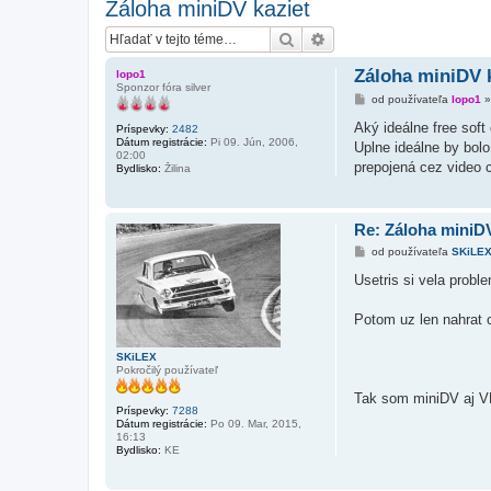
Záloha miniDV kaziet
Hľadať
Rozšírené vyhľadávanie
Záloha miniDV 
lopo1
Sponzor fóra silver
P
od používateľa
lopo1
r
í
Aký ideálne free soft
Príspevky:
2482
s
Dátum registrácie:
Pi 09. Jún, 2006,
Uplne ideálne by bol
p
02:00
e
prepojená cez video 
Bydlisko:
Žilina
v
o
k
Re: Záloha miniDV
P
od používateľa
SKiLE
r
í
Usetris si vela probl
s
p
e
Potom uz len nahrat 
v
o
k
SKiLEX
Pokročilý používateľ
Tak som miniDV aj V
Príspevky:
7288
Dátum registrácie:
Po 09. Mar, 2015,
16:13
Bydlisko:
KE