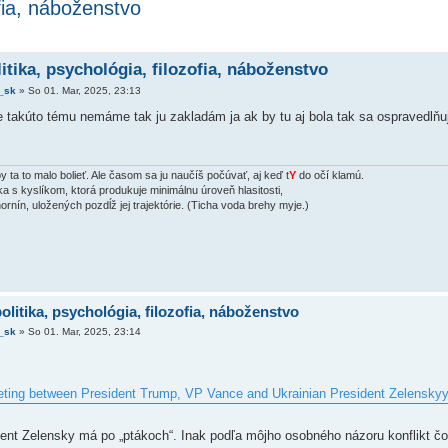
ofia, náboženstvo
itika, psychológia, filozofia, náboženstvo
_sk
»
So 01. Mar, 2025, 23:13
e takúto tému nemáme tak ju zakladám ja ak by tu aj bola tak sa ospravedlňu
 ta to malo bolieť. Ale časom sa ju naučíš počúvať, aj keď t
Y
do očí klamú.
 s kyslíkom, ktorá produkuje minimálnu úroveň hlasitosti,
ornín, uložených pozdĺž jej trajektórie. (Ticha voda brehy myje.)
olitika, psychológia, filozofia, náboženstvo
_sk
»
So 01. Mar, 2025, 23:14
ting between President Trump, VP Vance and Ukrainian President Zelenskyy 
ent Zelensky má po „ptákoch“. Inak podľa môjho osobného názoru konflikt čo