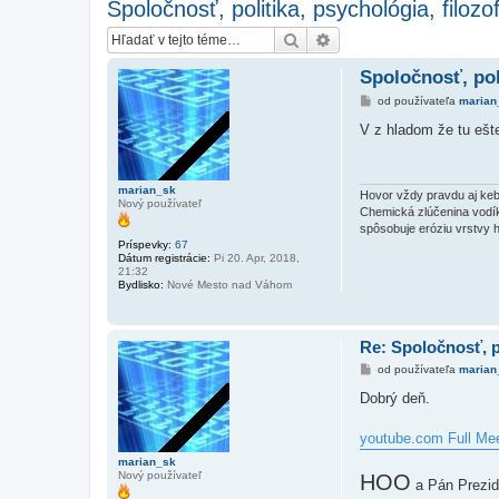
Spoločnosť, politika, psychológia, filoz
Hľadať
Rozšírené vyhľadávanie
Spoločnosť, pol
P
od používateľa
marian
r
í
V z hladom že tu ešt
s
p
e
v
marian_sk
o
Hovor vždy pravdu aj keby
Nový používateľ
k
Chemická zlúčenina vodíka
spôsobuje eróziu vrstvy h
Príspevky:
67
Dátum registrácie:
Pi 20. Apr, 2018,
21:32
Bydlisko:
Nové Mesto nad Váhom
Re: Spoločnosť, p
P
od používateľa
marian
r
í
Dobrý deň.
s
p
e
youtube.com Full Mee
v
o
marian_sk
k
Nový používateľ
HOO
a Pán Prezid