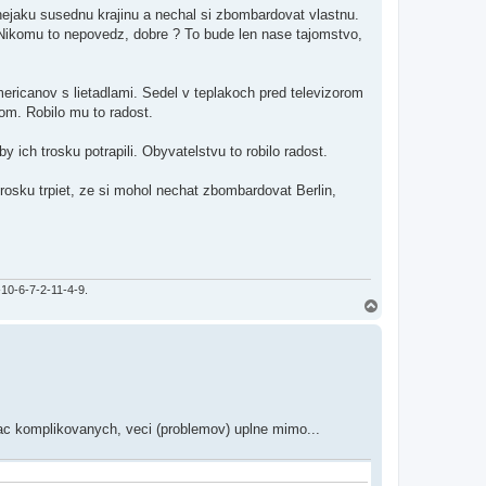
ejaku susednu krajinu a nechal si zbombardovat vlastnu.
m. Nikomu to nepovedz, dobre ? To bude len nase tajomstvo,
mericanov s lietadlami. Sedel v teplakoch pred televizorom
om. Robilo mu to radost.
by ich trosku potrapili. Obyvatelstvu to robilo radost.
rosku trpiet, ze si mohol nechat zbombardovat Berlin,
-10-6-7-2-11-4-9.
H
o
r
e
iac komplikovanych, veci (problemov) uplne mimo...