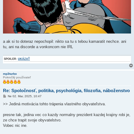
a ak si to doteraz nepochopil: nikto sa tu s tebou kamaratit nechce. ani
tu, ani na discorde a vonkoncom nie IRL
SPOILER:
UKÁZAŤ
mp3turbo
Pokročilý používateľ
Re: Spoločnosť, politika, psychológia, filozofia, náboženstvo
P
Ne 02. Mar, 2025, 10:47
r
í
>> Jediná motivácia tohto trápenia vlastného obyvateľstva.
s
p
e
presne tak, jedina vec co kazdy normalny prezident kazdej krajiny robi je,
v
ze chce trapit svoje obyvatelstvo.
o
k
Vobec nic ine.