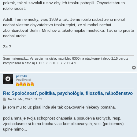
pokrok, tak si zavolali rusov aby ich trosku potrapili. Obyvatelstvu to
robilo radost.
Adolf. Ten nemecky, vies 1939 a tak. Jemu robilo radost ze si mohol
nechat vlastne obyvatelstvo trosku trpiet, ze si mohol nechat
zbombardovat Berlin, Mnichov a taketo nejake mestečká. Tak si to proste
nechal urobit.
Ze ?
Som matematik... Vzrusuju ma cisla, napriklad 8300 na otackomeri alebo 2,15 baru z
kompresora a este aj 1-12-5-8-3-10-6-7-2-11-4-9.
patro16
Používateľ
Re: Spoločnosť, politika, psychológia, filozofia, náboženstvo
P
Ne 02. Mar, 2025, 11:55
r
í
ja som mu to uz pisal inde ale tak opakovanie niekedy pomaha,
s
p
e
podla mna je tvoja schopnost chapania a posudenia urcitych, resp.
v
zjednodusme si to na trocha viac komplikovanych, veci (problemov)
o
k
uplne mimo...