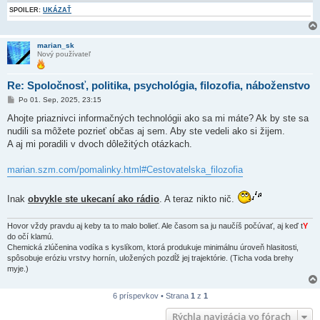
SPOILER:
UKÁZAŤ
marian_sk
Nový používateľ
Re: Spoločnosť, politika, psychológia, filozofia, náboženstvo
P
Po 01. Sep, 2025, 23:15
r
í
Ahojte priaznivci informačných technológii ako sa mi máte? Ak by ste sa
s
nudili sa môžete pozrieť občas aj sem. Aby ste vedeli ako si žijem.
p
e
A aj mi poradili v dvoch dôležitých otázkach.
v
o
k
marian.szm.com/pomalinky.html#Cestovatelska_filozofia
Inak
obvykle ste ukecaní ako rádio
. A teraz nikto nič.
Hovor vždy pravdu aj keby ta to malo bolieť. Ale časom sa ju naučíš počúvať, aj keď t
Y
do očí klamú.
Chemická zlúčenina vodíka s kyslíkom, ktorá produkuje minimálnu úroveň hlasitosti,
spôsobuje eróziu vrstvy hornín, uložených pozdĺž jej trajektórie. (Ticha voda brehy
myje.)
6 príspevkov • Strana
1
z
1
Rýchla navigácia vo fórach