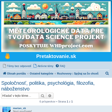
Pretaktovanie.sk
Témy bez odpovedí
Aktívne témy
FAQ
H
Obsah portálu
Ostatné kategórie
Rozhovory : Spýtaj sa čo chceš
ľ
Spoločnosť, politika, psychológia, filozofia,
a
náboženstvo
d
Hľadať
Rozšírené vyhľadávanie
a
6 príspevkov • Strana
1
z
1
ť
marian_sk
Nový používateľ