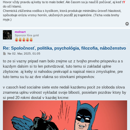
Hovor vždy pravdu aj keby ta to malo bolieť. Ale časom sa ju naučíš počúvať, aj keď t
Y
do očí klamú.
Chemická zlúčenina vodíka s kyslíkom, ktorá produkuje minimálnu úroveň hlasitosti,
spôsobuje eróziu vrstvy hornín, uložených pozdĺž jej trajektórie. (Ticha voda brehy
myje.)
molnart
Sponzor fóra gold
Re: Spoločnosť, politika, psychológia, filozofia, náboženstvo
P
Ne 02. Mar, 2025, 01:05
r
í
to ze si vazny pripad nam bolo zrejme uz z tvojho prveho prispevku a s
s
kazdym dalsim si to len potvrdzoval, tuto temu si zakladal uplne
p
e
zbytocne. aj keby si nahodou prekvapil a napisal nieco zmysluplne, pre
v
tuto temu su tu az dve vlakna so stovkami prispevkov.
o
k
v casoch ked socialne siete este nedali kazdemu pocit ze sloboda slova
znamena uplnu volnost vykladat svoje blbosti, posielam pozdrav ktory by
si pred 20 rokmi dostal v kazdej krcme: