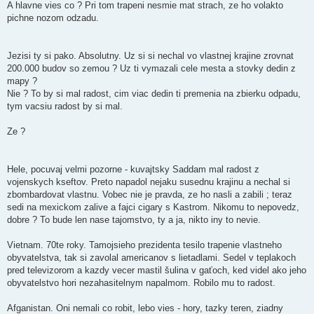
A hlavne vies co ? Pri tom trapeni nesmie mat strach, ze ho volakto
pichne nozom odzadu.
Jezisi ty si pako. Absolutny. Uz si si nechal vo vlastnej krajine zrovnat
200.000 budov so zemou ? Uz ti vymazali cele mesta a stovky dedin z
mapy ?
Nie ? To by si mal radost, cim viac dedin ti premenia na zbierku odpadu,
tym vacsiu radost by si mal.
Ze ?
Hele, pocuvaj velmi pozorne - kuvajtsky Saddam mal radost z
vojenskych kseftov. Preto napadol nejaku susednu krajinu a nechal si
zbombardovat vlastnu. Vobec nie je pravda, ze ho nasli a zabili ; teraz
sedi na mexickom zalive a fajci cigary s Kastrom. Nikomu to nepovedz,
dobre ? To bude len nase tajomstvo, ty a ja, nikto iny to nevie.
Vietnam. 70te roky. Tamojsieho prezidenta tesilo trapenie vlastneho
obyvatelstva, tak si zavolal americanov s lietadlami. Sedel v teplakoch
pred televizorom a kazdy vecer mastil šulina v gaťoch, ked videl ako jeho
obyvatelstvo hori nezahasitelnym napalmom. Robilo mu to radost.
Afganistan. Oni nemali co robit, lebo vies - hory, tazky teren, ziadny