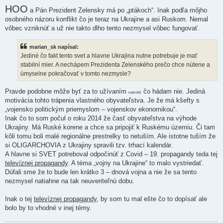
HOO
a Pán Prezident Zelensky má po „ptákoch“. Inak podľa môjho
osobného názoru konflikt čo je teraz na Ukrajine a asi Ruskom. Nemal
vôbec vzniknúť a už nie takto dlho tento nezmysel vôbec fungovať.
marian_sk napísal:
Jediné čo fakt tento svet a hlavne Ukrajina nutne potrebuje je mať
stabilní mier. A nechápem Prezidenta Zelenského prečo chce nútene a
úmyselne pokračovať v tomto nezmysle?
Pravde podobne môže byť za to užívaním
čo hádam nie. Jediná
narkotík
motivácia tohto trápenia vlastného obyvateľstva. Je že má kšefty s
„vojensko politickým priemyslom – vojenskov ekonomikou“.
Inak čo to som počul o roku 2014 že časť obyvateľstva na výhode
Ukrajiny. Má Ruské korene a chce sa pripojiť k Ruskému územiu. Či tam
kôli tomu boli malé regionálne prestrelky to netuším. Ale istotne tuším že
si OLIGARCHOVIA z Ukrajiny spravili tzv. trhací kalendár.
A hlavne si SVET potreboval odpočinúť z Covid – 19. propagandy teda tej
televíznej propagandy
. A téma „vojny na Ukrajine“ to malo vystriedať.
Dúfali sme že to bude len krátko 3 – dnová vojna a nie že sa tento
nezmysel natiahne na tak neuveriteľnú dobu.
Inak o tej
televíznej propagandy
, by som tu mal ešte čo to dopísať ale
bolo by to vhodné v inej témy.