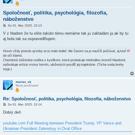
Spoločnosť, politika, psychológia, filozofia,
náboženstvo
P
So 01. Mar, 2025, 23:13
r
í
V z hladom že tu ešte takúto tému nemáme tak ju zakladám ja ak by tu
s
aj bola tak sa ospravedlňujem.
p
e
v
o
Hovor vždy pravdu aj keby ta to malo bolieť. Ale časom sa ju naučíš počúvať, aj keď t
Y
k
do očí klamú.
Chemická zlúčenina vodíka s kyslíkom, ktorá produkuje minimálnu úroveň hlasitosti,
spôsobuje eróziu vrstvy hornín, uložených pozdĺž jej trajektórie. (Ticha voda brehy
myje.)
marian_sk
Nový používateľ
Re: Spoločnosť, politika, psychológia, filozofia, náboženstvo
P
So 01. Mar, 2025, 23:14
r
í
Dobrý deň.
s
p
e
youtube.com Full Meeting between President Trump, VP Vance and
v
Ukrainian President Zelenskyy in Oval Office
o
k