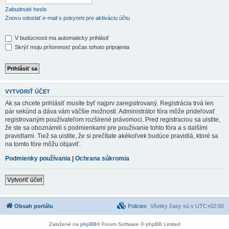
Zabudnuté heslo
Znovu odoslať e-mail s pokynmi pre aktiváciu účtu
V budúcnosti ma automaticky prihlásiť
Skrýť moju prítomnosť počas tohoto pripojenia
VYTVORIŤ ÚČET
Ak sa chcete prihlásiť musíte byť najprv zaregsitrovaný. Registrácia trvá len
pár sekúnd a dáva vám väčšie možnosti. Administrátor fóra môže prideľovať
registrovaným používateľom rozšírené právomoci. Pred registraciou sa uistite,
že ste sa oboznámili s podmienkami pre používanie tohto fóra a s dalšími
pravidlami. Tiež sa uistite, že si prečítate akékoľvek budúce pravidlá, ktoré sa
na tomto fóre môžu objaviť.
Podmienky používania
|
Ochrana súkromia
Vytvoriť účet
Obsah portálu
Policies
Všetky časy sú v
UTC+02:00
Založené na
phpBB
® Forum Software © phpBB Limited