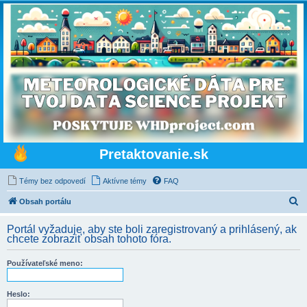
Pretaktovanie.sk
Témy bez odpovedí
Aktívne témy
FAQ
H
Obsah portálu
ľ
Portál vyžaduje, aby ste boli zaregistrovaný a prihlásený, ak
a
chcete zobraziť obsah tohoto fóra.
d
Používateľské meno:
a
ť
Heslo: