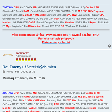
e
v
o
ZOSTAVA
CPU:
AMD 5600x
MB:
GIGABYTE B550M AORUS PRO-P (rev. 1.0)
Cooler CPU:
k
SilentiumPC Fera 5
RAM:
Crucial Ballistix 48GB DDR4 3600MHz CL16
M.2 SSD NVME system:
Samsung 980 1TB
M.2 SSD NVME data:
Samsung 980 1TB
DVD RW:
Samsung SH-S183A
GPU:
GeForce RTX™ 3070 GAMING OC 8G (rev. 2.0)
PSU:
CORSAIR RM750x PSU 750W 80+ Gold 2021
Monitor:
LG 32GK850F
CASE:
Fractal Design Define Mini
Headset:
KOSS SB/45
Repro:
Fluid Audio
F5
Myš:
Logitech G Pro
Klávesnica:
Corsair K68 RGB
OS:
Windows 10 Pro 64bit
Všeobecné pravidlá fóra
∙
Pravidlá podpisu
∙
Pravidlá bazáru
∙
FAQ
∙
Funkcia nahlásiť príspevok
Platené témy v bazári
gammaray
Administrátor
Re: Zmeny užívateľských mien
P
Ne 01. Feb, 2026, 18:36
r
í
Mumaq
zmenený na
Mumak
s
p
e
v
o
ZOSTAVA
CPU:
AMD 5600x
MB:
GIGABYTE B550M AORUS PRO-P (rev. 1.0)
Cooler CPU:
k
SilentiumPC Fera 5
RAM:
Crucial Ballistix 48GB DDR4 3600MHz CL16
M.2 SSD NVME system:
Samsung 980 1TB
M.2 SSD NVME data:
Samsung 980 1TB
DVD RW:
Samsung SH-S183A
GPU:
GeForce RTX™ 3070 GAMING OC 8G (rev. 2.0)
PSU:
CORSAIR RM750x PSU 750W 80+ Gold 2021
Monitor:
LG 32GK850F
CASE:
Fractal Design Define Mini
Headset:
KOSS SB/45
Repro:
Fluid Audio
F5
Myš:
Logitech G Pro
Klávesnica:
Corsair K68 RGB
OS:
Windows 10 Pro 64bit