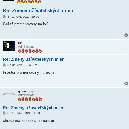
Re: Zmeny užívateľských mien
P
Št 12. Okt, 2023, 19:06
r
í
Gr4s5
premenovaný na
Iv0
s
p
e
v
o
RP
k
Administrátor
Re: Zmeny užívateľských mien
P
So 06. Jan, 2024, 22:09
r
í
Froster
premenovaný na
Sohi
s
p
e
v
o
gammaray
k
Administrátor
Re: Zmeny užívateľských mien
P
Po 18. Mar, 2024, 13:28
r
í
chosefina
zmenený na
isildur
s
p