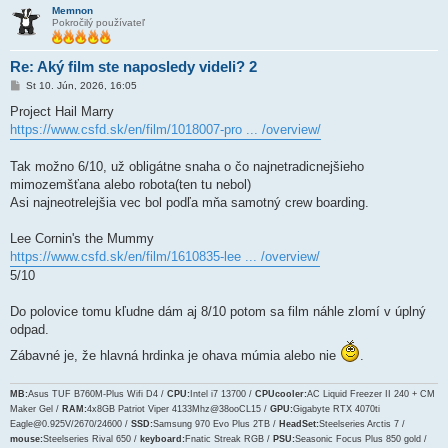
Memnon
Pokročilý používateľ
Re: Aký film ste naposledy videli? 2
P
St 10. Jún, 2026, 16:05
r
í
Project Hail Marry
s
https://www.csfd.sk/en/film/1018007-pro ... /overview/
p
e
v
Tak možno 6/10, už obligátne snaha o čo najnetradicnejšieho
o
k
mimozemšťana alebo robota(ten tu nebol)
Asi najneotrelejšia vec bol podľa mňa samotný crew boarding.
Lee Cornin's the Mummy
https://www.csfd.sk/en/film/1610835-lee ... /overview/
5/10
Do polovice tomu kľudne dám aj 8/10 potom sa film náhle zlomí v úplný
odpad.
Zábavné je, že hlavná hrdinka je ohava múmia alebo nie
.
MB:
Asus TUF B760M-Plus Wifi D4 /
CPU:
Intel i7 13700 /
CPUcooler:
AC Liquid Freezer II 240 + CM
Maker Gel /
RAM:
4x8GB Patriot Viper 4133Mhz@38ooCL15 /
GPU:
Gigabyte RTX 4070ti
Eagle@0.925V/2670/24600 /
SSD:
Samsung 970 Evo Plus 2TB /
HeadSet:
Steelseries Arctis 7 /
mouse:
Steelseries Rival 650 /
keyboard:
Fnatic Streak RGB /
PSU:
Seasonic Focus Plus 850 gold /