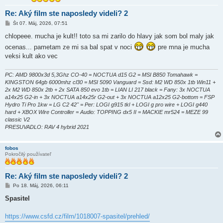
Re: Aký film ste naposledy videli? 2
P
Št 07. Máj, 2026, 07:51
r
í
chlopeee. mucha je kult!! toto sa mi zarilo do hlavy jak som bol maly jak
s
ocenas... pametam ze mi sa bal spat v noci
pre mna je mucha
p
e
veksi kult ako vec
v
o
k
PC: AMD 9800x3d 5,3Ghz CO-40 = NOCTUA d15 G2 = MSI B850 Tomahawk =
KINGSTON 64gb 6000mhz cl30 = MSI 5090 Vanguard = Ssd: M2 WD 850x 1tb Win11 +
2x M2 WD 850x 2tb + 2x SATA 850 evo 1tb = LIAN LI 217 black = Fany: 3x NOCTUA
a14x25 G2-in + 3x NOCTUA a14x25r G2-out + 3x NOCTUA a12x25 G2-bottom = FSP
Hydro Ti Pro 1kw = LG C2 42" = Per: LOGI g915 tkl + LOGI g pro wire + LOGI g440
hard + XBOX Wire Controller = Audio: TOPPING dx5 II = MACKIE mr524 = MEZE 99
classic V2
PRESUVADLO: RAV 4 hybrid 2021
fobos
Pokročilý používateľ
Re: Aký film ste naposledy videli? 2
P
Po 18. Máj, 2026, 06:11
r
í
Spasitel
s
p
e
https://www.csfd.cz/film/1018007-spasitel/prehled/
v