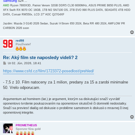
Samsung
S24 ...
AMD
Ryzen 7800X3D, Patriot Venom 32GB DDR5 CL30 6000MHz, ASUS PRIME B650 PLUS, AMD
XFX Swift RX 9070 OC 16GB, 1TB M2 SN7100 OS, 2TB EVO 990 PLUS DATA, SEAGATE 4TB HDD
DATA, Corsair RM550x, LCD 27" AOC Q27G4XF
Jazdim: Mazda 3 G140 2026 Sedan, Suzuki V-Strom 650 2024, Beta RR 480 2024, AMFLOW PR
CARBON 2026 soon
red98
Používateľ
Re: Aký film ste naposledy videli? 2
P
Ut 02. Jún, 2026, 18:41
r
í
https://www.csfd.cz/film/1723372-posedlost/prehled/
s
p
e
- 7,5 z 10. Film natoceny za 1 milion, predany za 15 a zarobi minimalne
v
50. Vrelo odporucam.
o
k
Argumentum ad hominem (lat.) je argument, ktorým sa diskutujúci snaží vyvrátiť
oponentovo tvrdenie poukazovaním na oponentove skutočné či domnelé nedostatky.
Snaží sa previesť dialóg od diskusie o probléme samotnom k diskusii o mravnej či inej
oponentovej integrite.
PROMETHEUS
Sponzor fóra gold