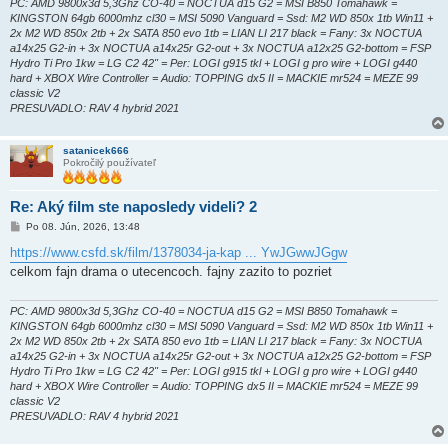
PC: AMD 9800x3d 5,3Ghz CO-40 = NOCTUA d15 G2 = MSI B850 Tomahawk =
KINGSTON 64gb 6000mhz cl30 = MSI 5090 Vanguard = Ssd: M2 WD 850x 1tb Win11 +
2x M2 WD 850x 2tb + 2x SATA 850 evo 1tb = LIAN LI 217 black = Fany: 3x NOCTUA
a14x25 G2-in + 3x NOCTUA a14x25r G2-out + 3x NOCTUA a12x25 G2-bottom = FSP
Hydro Ti Pro 1kw = LG C2 42" = Per: LOGI g915 tkl + LOGI g pro wire + LOGI g440
hard + XBOX Wire Controller = Audio: TOPPING dx5 II = MACKIE mr524 = MEZE 99
classic V2
PRESUVADLO: RAV 4 hybrid 2021
satanicek666
Pokročilý používateľ
Re: Aký film ste naposledy videli? 2
P
Po 08. Jún, 2026, 13:48
r
í
https://www.csfd.sk/film/1378034-ja-kap ... YwJGwwJGgw
s
celkom fajn drama o utecencoch. fajny zazito to pozriet
p
e
v
o
PC: AMD 9800x3d 5,3Ghz CO-40 = NOCTUA d15 G2 = MSI B850 Tomahawk =
k
KINGSTON 64gb 6000mhz cl30 = MSI 5090 Vanguard = Ssd: M2 WD 850x 1tb Win11 +
2x M2 WD 850x 2tb + 2x SATA 850 evo 1tb = LIAN LI 217 black = Fany: 3x NOCTUA
a14x25 G2-in + 3x NOCTUA a14x25r G2-out + 3x NOCTUA a12x25 G2-bottom = FSP
Hydro Ti Pro 1kw = LG C2 42" = Per: LOGI g915 tkl + LOGI g pro wire + LOGI g440
hard + XBOX Wire Controller = Audio: TOPPING dx5 II = MACKIE mr524 = MEZE 99
classic V2
PRESUVADLO: RAV 4 hybrid 2021