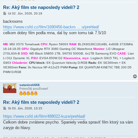
Re: Aký film ste naposledy videli? 2
P
Ut 02. Jún, 2026, 20:18
r
í
backrooms
s
https://www.csfd.cz/film/1690456-backro ... u/prehled/
p
e
celkom dobry film podla mna, dal by som tomu tak 7.5/10
v
o
k
MB:
MSI X570 Tomahawk
CPU:
Ryzen 5900X
RAM:
BL2K8G36C16U4BL 4x8GB 3733MHz
16-18-18-35
GPU:
Gigabyte RTX 3080 Gaming OC Waterforce
Monitor:
LG Ultragear
27GL83A-B
SSD:
WD Black SN850 1TB, SN750 500GB, 4x1TB Samsung EVO
CASE:
Lian
Li O11 Dynamic XL
PSU:
EVGA 850W G2
Klavesnica, mys:
Logitech G915 TKL + Logitech
G903
Chladenie:
CPU block:
EK Quantum Velocity D-RGB
Rads:
EK SE360mm + EK
XE360mm
Fans:
9x Noctua NF-A12x25 PWM
Pump:
EK QUANTUM KINETIC TBE 200 D5
PWM D-RGB
satanicek666
Pokročilý používateľ
Re: Aký film ste naposledy videli? 2
P
St 03. Jún, 2026, 13:15
r
í
https://www.csfd.sk/film/488022-kuze/prehlad/
s
Celkom dobre zvrátene psycho. Spaniely vedia spraviť film ktorý sa vám
p
e
zaryje do hlavy.
v
o
k