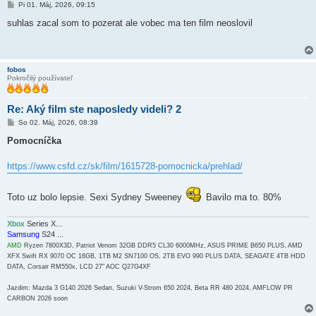
P
Pi 01. Máj, 2026, 09:15
r
í
suhlas zacal som to pozerat ale vobec ma ten film neoslovil
s
p
e
v
o
fobos
k
Pokročilý používateľ
Re: Aký film ste naposledy videli? 2
P
So 02. Máj, 2026, 08:39
r
í
Pomocníčka
s
p
e
https://www.csfd.cz/sk/film/1615728-pomocnicka/prehlad/
v
o
k
Toto uz bolo lepsie. Sexi Sydney Sweeney
Bavilo ma to. 80%
Xbox
Series X...
Samsung
S24 ...
AMD
Ryzen 7800X3D, Patriot Venom 32GB DDR5 CL30 6000MHz, ASUS PRIME B650 PLUS, AMD
XFX Swift RX 9070 OC 16GB, 1TB M2 SN7100 OS, 2TB EVO 990 PLUS DATA, SEAGATE 4TB HDD
DATA, Corsair RM550x, LCD 27" AOC Q27G4XF
Jazdim: Mazda 3 G140 2026 Sedan, Suzuki V-Strom 650 2024, Beta RR 480 2024, AMFLOW PR
CARBON 2026 soon