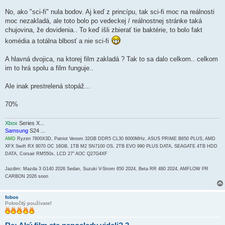
o
k
No, ako "sci-fi" nula bodov. Aj keď z princípu, tak sci-fi moc na reálnosti
moc nezakladá, ale toto bolo po vedeckej / reálnostnej stránke taká
chujovina, že dovidenia.. To keď išli zbierať tie baktérie, to bolo fakt
komédia a totálna blbosť a nie sci-fi
A hlavná dvojica, na ktorej film zakladá ? Tak to sa dalo celkom.. celkom
im to hrá spolu a film funguje..
Ale inak prestrelená stopáž...
70%
Xbox
Series X...
Samsung
S24 ...
AMD
Ryzen 7800X3D, Patriot Venom 32GB DDR5 CL30 6000MHz, ASUS PRIME B650 PLUS, AMD
XFX Swift RX 9070 OC 16GB, 1TB M2 SN7100 OS, 2TB EVO 990 PLUS DATA, SEAGATE 4TB HDD
DATA, Corsair RM550x, LCD 27" AOC Q27G4XF
Jazdim: Mazda 3 G140 2026 Sedan, Suzuki V-Strom 650 2024, Beta RR 480 2024, AMFLOW PR
CARBON 2026 soon
fobos
Pokročilý používateľ