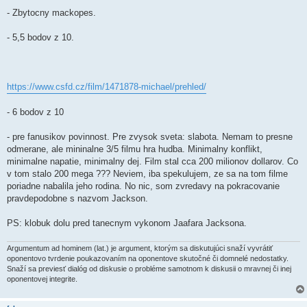
p
e
- Zbytocny mackopes.
v
o
k
- 5,5 bodov z 10.
https://www.csfd.cz/film/1471878-michael/prehled/
- 6 bodov z 10
- pre fanusikov povinnost. Pre zvysok sveta: slabota. Nemam to presne
odmerane, ale mininalne 3/5 filmu hra hudba. Minimalny konflikt,
minimalne napatie, minimalny dej. Film stal cca 200 milionov dollarov. Co
v tom stalo 200 mega ??? Neviem, iba spekulujem, ze sa na tom filme
poriadne nabalila jeho rodina. No nic, som zvredavy na pokracovanie
pravdepodobne s nazvom Jackson.
PS: klobuk dolu pred tanecnym vykonom Jaafara Jacksona.
Argumentum ad hominem (lat.) je argument, ktorým sa diskutujúci snaží vyvrátiť
oponentovo tvrdenie poukazovaním na oponentove skutočné či domnelé nedostatky.
Snaží sa previesť dialóg od diskusie o probléme samotnom k diskusii o mravnej či inej
oponentovej integrite.