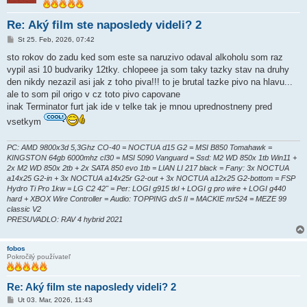
Re: Aký film ste naposledy videli? 2
P
St 25. Feb, 2026, 07:42
r
í
sto rokov do zadu ked som este sa naruzivo odaval alkoholu som raz
s
vypil asi 10 budvariky 12tky. chlopeee ja som taky tazky stav na druhy
p
e
den nikdy nezazil asi jak z toho piva!!! to je brutal tazke pivo na hlavu...
v
ale to som pil origo v cz toto pivo capovane
o
k
inak Terminator furt jak ide v telke tak je mnou uprednostneny pred
vsetkym
PC: AMD 9800x3d 5,3Ghz CO-40 = NOCTUA d15 G2 = MSI B850 Tomahawk =
KINGSTON 64gb 6000mhz cl30 = MSI 5090 Vanguard = Ssd: M2 WD 850x 1tb Win11 +
2x M2 WD 850x 2tb + 2x SATA 850 evo 1tb = LIAN LI 217 black = Fany: 3x NOCTUA
a14x25 G2-in + 3x NOCTUA a14x25r G2-out + 3x NOCTUA a12x25 G2-bottom = FSP
Hydro Ti Pro 1kw = LG C2 42" = Per: LOGI g915 tkl + LOGI g pro wire + LOGI g440
hard + XBOX Wire Controller = Audio: TOPPING dx5 II = MACKIE mr524 = MEZE 99
classic V2
PRESUVADLO: RAV 4 hybrid 2021
fobos
Pokročilý používateľ
Re: Aký film ste naposledy videli? 2
P
Ut 03. Mar, 2026, 11:43