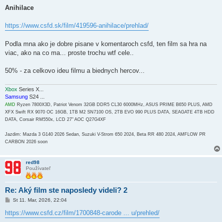
r
í
Anihilace
s
p
e
https://www.csfd.sk/film/419596-anihilace/prehlad/
v
o
k
Podla mna ako je dobre pisane v komentaroch csfd, ten film sa hra na
viac, ako na co ma... proste trochu wtf cele..
50% - za celkovo ideu filmu a biednych hercov...
Xbox
Series X...
Samsung
S24 ...
AMD
Ryzen 7800X3D, Patriot Venom 32GB DDR5 CL30 6000MHz, ASUS PRIME B650 PLUS, AMD
XFX Swift RX 9070 OC 16GB, 1TB M2 SN7100 OS, 2TB EVO 990 PLUS DATA, SEAGATE 4TB HDD
DATA, Corsair RM550x, LCD 27" AOC Q27G4XF
Jazdim: Mazda 3 G140 2026 Sedan, Suzuki V-Strom 650 2024, Beta RR 480 2024, AMFLOW PR
CARBON 2026 soon
red98
Používateľ
Re: Aký film ste naposledy videli? 2
P
St 11. Mar, 2026, 22:04
r
í
https://www.csfd.cz/film/1700848-carode ... u/prehled/
s