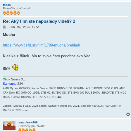
fobos
Pokročilý používateľ
Re: Aký film ste naposledy videli? 2
P
St 06. Máj, 2026, 19:51
r
í
Mucha
s
p
e
https://www.csfd.sk/film/1789-mucha/prehlad/
v
o
k
Klasika z 80tok. Ma to svoje čaro podobne ako Vec
85%
Xbox
Series X...
Samsung
S24 ...
AMD
Ryzen 7800X3D, Patriot Venom 32GB DDR5 CL30 6000MHz, ASUS PRIME B650 PLUS, AMD
XFX Swift RX 9070 OC 16GB, 1TB M2 SN7100 OS, 2TB EVO 990 PLUS DATA, SEAGATE 4TB HDD
DATA, Corsair RM550x, LCD 27" AOC Q27G4XF
Jazdim: Mazda 3 G140 2026 Sedan, Suzuki V-Strom 650 2024, Beta RR 480 2024, AMFLOW PR
CARBON 2026 soon
satanicek666
Pokročilý používateľ