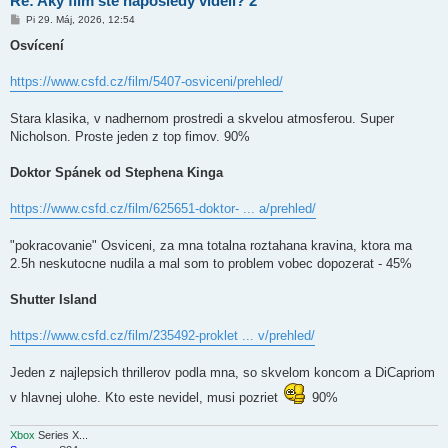
Re: Aký film ste naposledy videli? 2
P
Pi 29. Máj, 2026, 12:54
r
í
Osvícení
s
p
e
https://www.csfd.cz/film/5407-osviceni/prehled/
v
o
k
Stara klasika, v nadhernom prostredi a skvelou atmosferou. Super
Nicholson. Proste jeden z top fimov. 90%
Doktor Spánek od Stephena Kinga
https://www.csfd.cz/film/625651-doktor- ... a/prehled/
"pokracovanie" Osviceni, za mna totalna roztahana kravina, ktora ma
2.5h neskutocne nudila a mal som to problem vobec dopozerat - 45%
Shutter Island
https://www.csfd.cz/film/235492-proklet ... v/prehled/
Jeden z najlepsich thrillerov podla mna, so skvelom koncom a DiCapriom
v hlavnej ulohe. Kto este nevidel, musi pozriet
90%
Xbox
Series X...