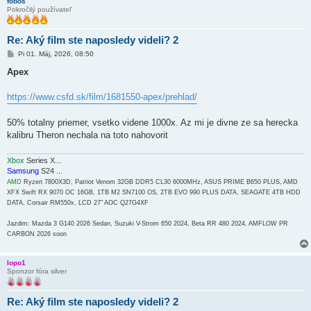
fobos
Pokročilý používateľ
Re: Aký film ste naposledy videli? 2
P
Pi 01. Máj, 2026, 08:50
r
í
Apex
s
p
e
https://www.csfd.sk/film/1681550-apex/prehlad/
v
o
k
50% totalny priemer, vsetko videne 1000x. Az mi je divne ze sa herecka
kalibru Theron nechala na toto nahovorit
Xbox
Series X...
Samsung
S24 ...
AMD
Ryzen 7800X3D, Patriot Venom 32GB DDR5 CL30 6000MHz, ASUS PRIME B650 PLUS, AMD
XFX Swift RX 9070 OC 16GB, 1TB M2 SN7100 OS, 2TB EVO 990 PLUS DATA, SEAGATE 4TB HDD
DATA, Corsair RM550x, LCD 27" AOC Q27G4XF
Jazdim: Mazda 3 G140 2026 Sedan, Suzuki V-Strom 650 2024, Beta RR 480 2024, AMFLOW PR
CARBON 2026 soon
lopo1
Sponzor fóra silver
Re: Aký film ste naposledy videli? 2