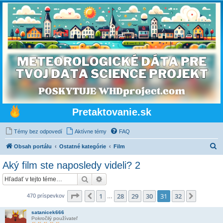
Pretaktovanie.sk
Témy bez odpovedí
Aktívne témy
FAQ
H
Obsah portálu
Ostatné kategórie
Film
ľ
Aký film ste naposledy videli? 2
a
Hľadať
Rozšírené vyhľadávanie
d
a
Strana
31
z
32
1
28
29
30
31
32
Predchádzajúci
Ďalšia
470 príspevkov
…
ť
satanicek666
Pokročilý používateľ