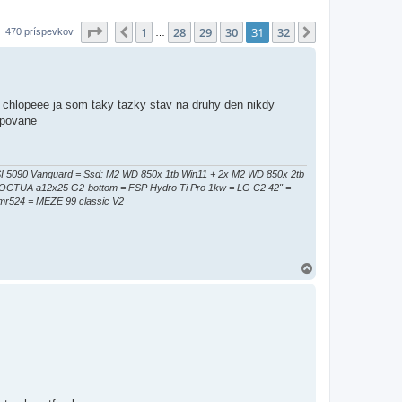
Strana
31
z
32
1
28
29
30
31
32
Predchádzajúci
Ďalšia
470 príspevkov
…
. chlopeee ja som taky tazky stav na druhy den nikdy
capovane
090 Vanguard = Ssd: M2 WD 850x 1tb Win11 + 2x M2 WD 850x 2tb
NOCTUA a12x25 G2-bottom = FSP Hydro Ti Pro 1kw = LG C2 42" =
 mr524 = MEZE 99 classic V2
H
o
r
e