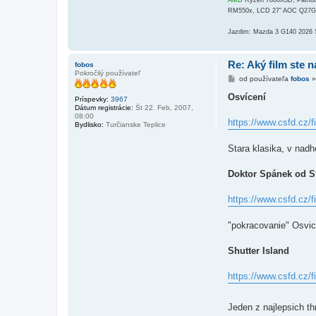
AMD
Ryzen 7800X3D, Patri
RM550x, LCD 27" AOC Q27
Jazdim: Mazda 3 G140 2026
Re: Aký film ste n
fobos
Pokročilý používateľ
P
od používateľa
fobos
r
í
Osvícení
Príspevky:
3967
s
Dátum registrácie:
Št 22. Feb, 2007,
p
08:00
e
https://www.csfd.cz/f
Bydlisko:
Turčianske Teplice
v
o
k
Stara klasika, v nad
Doktor Spánek od S
https://www.csfd.cz/fi
"pokracovanie" Osvic
Shutter Island
https://www.csfd.cz/fi
Jeden z najlepsich th