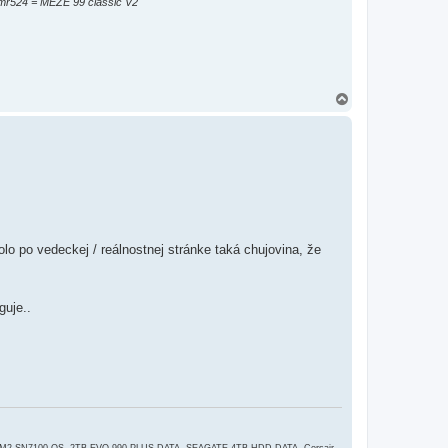
 mr524 = MEZE 99 classic V2
H
o
r
e
bolo po vedeckej / reálnostnej stránke taká chujovina, že
guje..