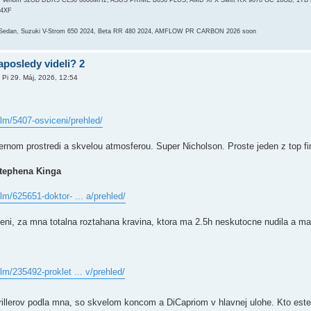
ot Venom 32GB DDR5 CL30 6000MHz, ASUS PRIME B650 PLUS, AMD XFX Swift RX 9070 OC 16GB, 1TB
G4XF
 Sedan, Suzuki V-Strom 650 2024, Beta RR 480 2024, AMFLOW PR CARBON 2026 soon
aposledy videli? 2
»
Pi 29. Máj, 2026, 12:54
ilm/5407-osviceni/prehled/
hernom prostredi a skvelou atmosferou. Super Nicholson. Proste jeden z top 
tephena Kinga
lm/625651-doktor- ... a/prehled/
eni, za mna totalna roztahana kravina, ktora ma 2.5h neskutocne nudila a m
lm/235492-proklet ... v/prehled/
rillerov podla mna, so skvelom koncom a DiCapriom v hlavnej ulohe. Kto este