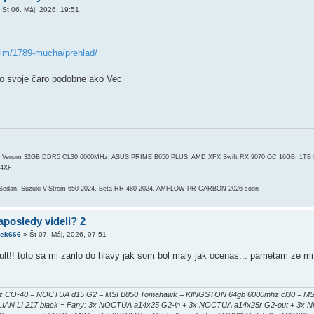
»
St 06. Máj, 2026, 19:51
film/1789-mucha/prehlad/
to svoje čaro podobne ako Vec
ot Venom 32GB DDR5 CL30 6000MHz, ASUS PRIME B650 PLUS, AMD XFX Swift RX 9070 OC 16GB, 1TB
G4XF
 Sedan, Suzuki V-Strom 650 2024, Beta RR 480 2024, AMFLOW PR CARBON 2026 soon
aposledy videli? 2
cek666
»
Št 07. Máj, 2026, 07:51
lt!! toto sa mi zarilo do hlavy jak som bol maly jak ocenas... pametam ze mi
 CO-40 = NOCTUA d15 G2 = MSI B850 Tomahawk = KINGSTON 64gb 6000mhz cl30 = MSI 5
= LIAN LI 217 black = Fany: 3x NOCTUA a14x25 G2-in + 3x NOCTUA a14x25r G2-out + 3x 