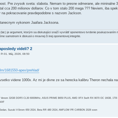
nost. Pre zvysok sveta: slabota. Nemam to presne odmerane, ale mininalne 3/
tal cca 200 milionov dollarov. Co v tom stalo 200 mega ??? Neviem, iba speku
y na pokracovanie pravdepodobne s nazvom Jackson.
d tanecnym vykonom Jaafara Jacksona.
at.) je argument, ktorým sa diskutujúci snaží vyvrátiť oponentovo tvrdenie poukazovaním 
éme samotnom k diskusii o mravnej či inej oponentovej integrite.
aposledy videli? 2
»
Pi 01. Máj, 2026, 08:50
film/1681550-apex/prehlad/
vsetko videne 1000x. Az mi je divne ze sa herecka kalibru Theron nechala na 
ot Venom 32GB DDR5 CL30 6000MHz, ASUS PRIME B650 PLUS, AMD XFX Swift RX 9070 OC 16GB, 1TB
G4XF
 Sedan, Suzuki V-Strom 650 2024, Beta RR 480 2024, AMFLOW PR CARBON 2026 soon