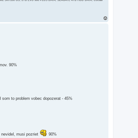
 M2 SN7100 OS, 2TB EVO 990 PLUS DATA, SEAGATE 4TB HDD DATA, Corsair
H
o
r
e
fimov. 90%
al som to problem vobec dopozerat - 45%
 nevidel, musi pozriet
90%