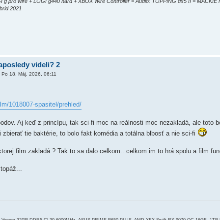
GI g pro wire + LOGI g440 hard + XBOX Wire Controller = Audio: TOPPING dx5 II = MACKIE
rid 2021
aposledy videli? 2
»
Po 18. Máj, 2026, 06:11
ilm/1018007-spasitel/prehled/
 bodov. Aj keď z princípu, tak sci-fi moc na reálnosti moc nezakladá, ale toto 
i zbierať tie baktérie, to bolo fakt komédia a totálna blbosť a nie sci-fi
ktorej film zakladá ? Tak to sa dalo celkom.. celkom im to hrá spolu a film fun
topáž...