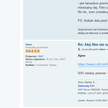
- pre fanusikov povin
minimalny dej. Film s
No nic, som zvredav
PS: klobuk dolu pre
Argumentum ad hominem (l
dialóg od diskusie o probl
Re: Aký film ste n
fobos
Pokročilý používateľ
P
od používateľa
fobos
r
í
Apex
Príspevky:
3967
s
Dátum registrácie:
Št 22. Feb, 2007,
p
08:00
e
https://www.csfd.sk/
Bydlisko:
Turčianske Teplice
v
o
k
50% totalny priemer, 
Xbox
Series X...
Samsung
S24 ...
AMD
Ryzen 7800X3D, Patri
RM550x, LCD 27" AOC Q27
Jazdim: Mazda 3 G140 2026