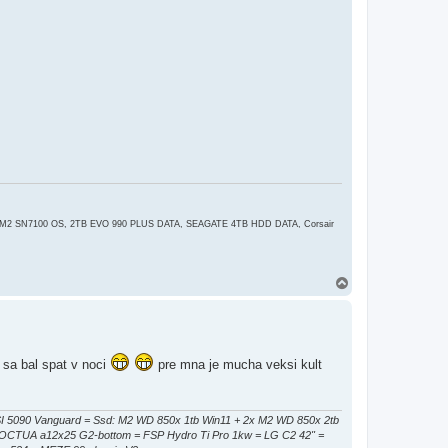
e
 M2 SN7100 OS, 2TB EVO 990 PLUS DATA, SEAGATE 4TB HDD DATA, Corsair
H
o
r
e
 sa bal spat v noci
pre mna je mucha veksi kult
090 Vanguard = Ssd: M2 WD 850x 1tb Win11 + 2x M2 WD 850x 2tb
NOCTUA a12x25 G2-bottom = FSP Hydro Ti Pro 1kw = LG C2 42" =