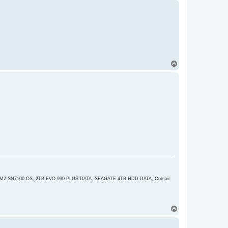
r
e
H
o
r
e
 M2 SN7100 OS, 2TB EVO 990 PLUS DATA, SEAGATE 4TB HDD DATA, Corsair
H
o
r