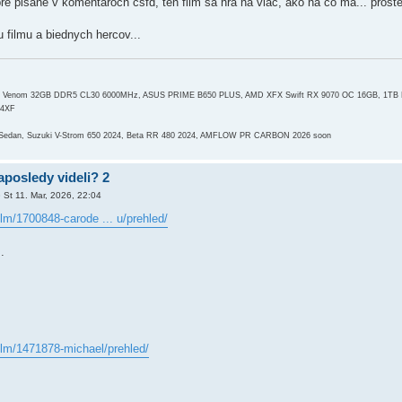
e pisane v komentaroch csfd, ten film sa hra na viac, ako na co ma... proste 
 filmu a biednych hercov...
ot Venom 32GB DDR5 CL30 6000MHz, ASUS PRIME B650 PLUS, AMD XFX Swift RX 9070 OC 16GB, 1TB
G4XF
 Sedan, Suzuki V-Strom 650 2024, Beta RR 480 2024, AMFLOW PR CARBON 2026 soon
aposledy videli? 2
»
St 11. Mar, 2026, 22:04
ilm/1700848-carode ... u/prehled/
.
ilm/1471878-michael/prehled/