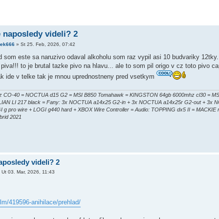
e naposledy videli? 2
cek666
»
St 25. Feb, 2026, 07:42
d som este sa naruzivo odaval alkoholu som raz vypil asi 10 budvariky 12tky
 piva!!! to je brutal tazke pivo na hlavu... ale to som pil origo v cz toto pivo 
jak ide v telke tak je mnou uprednostneny pred vsetkym
 CO-40 = NOCTUA d15 G2 = MSI B850 Tomahawk = KINGSTON 64gb 6000mhz cl30 = MSI 5
= LIAN LI 217 black = Fany: 3x NOCTUA a14x25 G2-in + 3x NOCTUA a14x25r G2-out + 3x 
GI g pro wire + LOGI g440 hard + XBOX Wire Controller = Audio: TOPPING dx5 II = MACKIE
rid 2021
aposledy videli? 2
»
Ut 03. Mar, 2026, 11:43
ilm/419596-anihilace/prehlad/