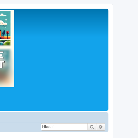
Hľadať
Rozšírené vyhľad