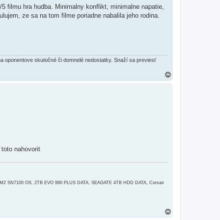
5 filmu hra hudba. Minimalny konflikt, minimalne napatie,
lujem, ze sa na tom filme poriadne nabalila jeho rodina.
na oponentove skutočné či domnelé nedostatky. Snaží sa previesť
H
o
r
e
toto nahovorit
 M2 SN7100 OS, 2TB EVO 990 PLUS DATA, SEAGATE 4TB HDD DATA, Corsair
H
o