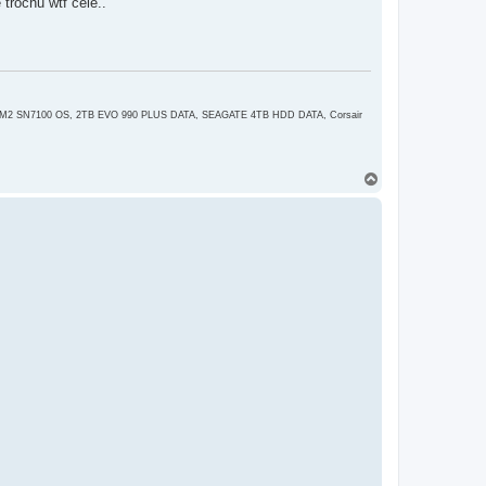
trochu wtf cele..
 M2 SN7100 OS, 2TB EVO 990 PLUS DATA, SEAGATE 4TB HDD DATA, Corsair
H
o
r
e