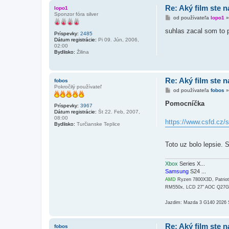
Re: Aký film ste n
lopo1
Sponzor fóra silver
P
od používateľa
lopo1
r
í
suhlas zacal som to p
Príspevky:
2485
s
Dátum registrácie:
Pi 09. Jún, 2006,
p
02:00
e
Bydlisko:
Žilina
v
o
k
Re: Aký film ste n
fobos
Pokročilý používateľ
P
od používateľa
fobos
r
í
Pomocníčka
Príspevky:
3967
s
Dátum registrácie:
Št 22. Feb, 2007,
p
08:00
e
https://www.csfd.cz/
Bydlisko:
Turčianske Teplice
v
o
k
Toto uz bolo lepsie
Xbox
Series X...
Samsung
S24 ...
AMD
Ryzen 7800X3D, Patri
RM550x, LCD 27" AOC Q27
Jazdim: Mazda 3 G140 2026
Re: Aký film ste n
fobos