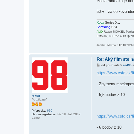
Podla mna ako je dobr
50% - za celkovo ideu
Xbox
Series X...
Samsung
S24 ...
AMD
Ryzen 7800X3D, Patri
RM550x, LCD 27" AOC Q27
Jazdim: Mazda 3 G140 2026
Re: Aký film ste n
P
od používateľa
red98
r
í
https://www.csfd.cz/f
s
p
e
- Zbytocny mackopes
v
o
k
- 5,5 bodov z 10.
red98
Používateľ
Príspevky:
679
Dátum registrácie:
Ne 19. Júl, 2009,
https://www.csfd.cz/f
22:50
- 6 bodov z 10