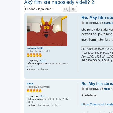
Aký film ste naposledy videli? 2
Hľadať
Rozšírené vyhľadávanie
Re: Aký film st
P
od používateľa
satani
r
í
sto rokov do zadu ke
s
nezazil asi jak z toho
p
e
inak Terminator furt 
v
o
k
satanicek666
PC: AMD 9800x3d 5,3Ghz
Pokročilý používateľ
+ 2x SATA 850 evo 1tb 
Per: LOGI g915 tkl + LO
PRESUVADLO: RAV 4 hyb
Príspevky:
3101
Dátum registrácie:
Ut 18. Mar, 2014,
12:47
Bydlisko:
Sečovce
Re: Aký film ste n
fobos
Pokročilý používateľ
P
od používateľa
fobos
r
í
Anihilace
Príspevky:
3967
s
Dátum registrácie:
Št 22. Feb, 2007,
p
08:00
e
https://www.csfd.sk/f
Bydlisko:
Turčianske Teplice
v
o
k