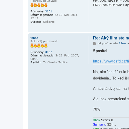
Per: LOGI g915 tkl + LO
Pokročilý používateľ
PRESUVADLO: RAV 4 hyb
Príspevky:
3101
Dátum registrácie:
Ut 18. Mar, 2014,
12:47
Bydlisko:
Sečovce
Re: Aký film ste n
fobos
Pokročilý používateľ
P
od používateľa
fobos
r
í
Spasitel
Príspevky:
3967
s
Dátum registrácie:
Št 22. Feb, 2007,
p
08:00
e
https://www.csfd.cz/f
Bydlisko:
Turčianske Teplice
v
o
k
No, ako "sci-fi" nula
dovidenia.. To keď išl
A hlavná dvojica, na 
Ale inak prestrelená s
70%
Xbox
Series X...
Samsung
S24 ...