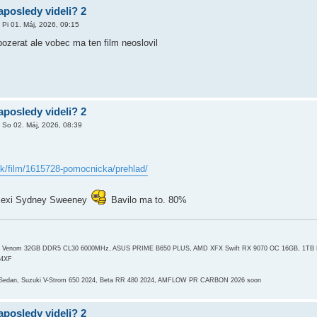
aposledy videli? 2
»
Pi 01. Máj, 2026, 09:15
ozerat ale vobec ma ten film neoslovil
aposledy videli? 2
»
So 02. Máj, 2026, 08:39
sk/film/1615728-pomocnicka/prehlad/
. Sexi Sydney Sweeney
Bavilo ma to. 80%
ot Venom 32GB DDR5 CL30 6000MHz, ASUS PRIME B650 PLUS, AMD XFX Swift RX 9070 OC 16GB, 1TB
G4XF
 Sedan, Suzuki V-Strom 650 2024, Beta RR 480 2024, AMFLOW PR CARBON 2026 soon
aposledy videli? 2