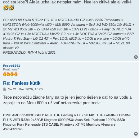
dočista jebe?! Ale ja ucha jak netopier mám. Nee len citlivé ale aj veľké
PC: AMD 9800x3d 5,3Ghz CO-40 = NOCTUA d15 G2 = MSI B850 Tomahawk =
KINGSTON 64gb 6000mhz cl30 = MSI 5090 Vanguard = Ssd: M2 WD 850x 1tb Win11 +
2x M2 WD 850x 2tb + 2x SATA 850 evo 1tb = LIAN LI 217 black = Fany: 3x NOCTUA
a14x25 G2-in + 3x NOCTUA a14x25r G2-out + 3x NOCTUA a12x25 G2-bottom = FSP
Hydro Ti Pro 1kw = LG C2 42" = Per: LOGI g915 tkl + LOGI g pro wire + LOGI g440
hard + XBOX Wire Controller = Audio: TOPPING dx5 II = MACKIE mr524 = MEZE 99
classic V2
PRESUVADLO: RAV 4 hybrid 2021
Festro1991
Používateľ
Re: Fanless kútik
P
So 21. Mar, 2026, 10:05
r
í
Tebe nepomôžu žiadne fany na to je len jedno riešenie dať to na vodu a
s
zapojiť to na Moru 600 a užívať netopierske prostredie.
p
e
v
o
CPU:
AMD 9950X3D
GPU:
Asus TUF Gaming RTX5090
MB:
TUF GAMING B850M-
k
PLUS WIFI
RAM:
2x32GB Kingston 6000
PSU:
Asus Strix Platinium 1200W
SSD:
Kingston Fury Renegade 1TB
CASE:
Phanteks XT M3
Monitor:
Alienware
AW3432DWF