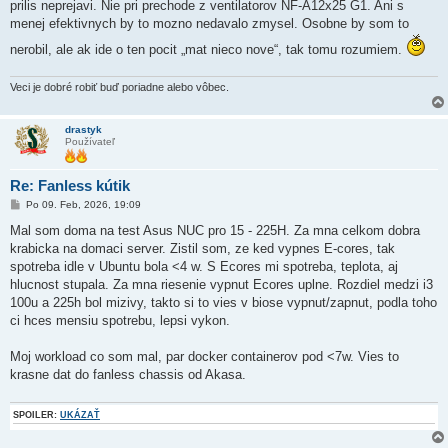
prilis neprejavi. Nie pri prechode z ventilatorov NF-A12x25 G1. Ani s
menej efektivnych by to mozno nedavalo zmysel. Osobne by som to
nerobil, ale ak ide o ten pocit „mat nieco nove“, tak tomu rozumiem.
Veci je dobré robiť buď poriadne alebo vôbec.
drastyk
Používateľ
Re: Fanless kútik
P
Po 09. Feb, 2026, 19:09
r
í
Mal som doma na test Asus NUC pro 15 - 225H. Za mna celkom dobra
s
krabicka na domaci server. Zistil som, ze ked vypnes E-cores, tak
p
e
spotreba idle v Ubuntu bola <4 w. S Ecores mi spotreba, teplota, aj
v
hlucnost stupala. Za mna riesenie vypnut Ecores uplne. Rozdiel medzi i3
o
k
100u a 225h bol mizivy, takto si to vies v biose vypnut/zapnut, podla toho
ci hces mensiu spotrebu, lepsi vykon.
Moj workload co som mal, par docker containerov pod <7w. Vies to
krasne dat do fanless chassis od Akasa.
SPOILER:
UKÁZAŤ