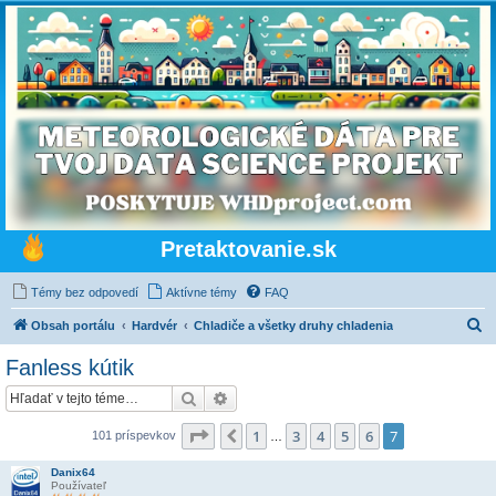
Pretaktovanie.sk
Témy bez odpovedí
Aktívne témy
FAQ
H
Obsah portálu
Hardvér
Chladiče a všetky druhy chladenia
ľ
Fanless kútik
a
Hľadať
Rozšírené vyhľadávanie
d
a
Strana
7
z
7
1
3
4
5
6
7
Predchádzajúci
101 príspevkov
…
ť
Danix64
Používateľ