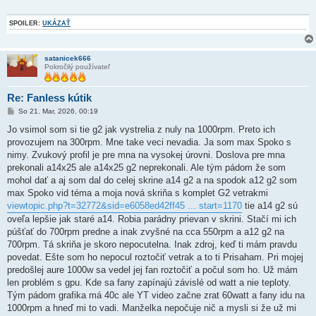
SPOILER:
UKÁZAŤ
satanicek666
Pokročilý používateľ
Re: Fanless kútik
P
So 21. Mar, 2026, 00:19
r
í
Jo vsimol som si tie g2 jak vystrelia z nuly na 1000rpm. Preto ich
s
provozujem na 300rpm. Mne take veci nevadia. Ja som max Spoko s
p
e
nimy. Zvukový profil je pre mna na vysokej úrovni. Doslova pre mna
v
prekonali a14x25 ale a14x25 g2 neprekonali. Ale tým pádom že som
o
k
mohol dať a aj som dal do celej skrine a14 g2 a na spodok a12 g2 som
max Spoko vid téma a moja nová skriňa s komplet G2 vetrakmi
viewtopic.php?t=32772&sid=e6058ed42ff45 ... start=1170
tie a14 g2 sú
oveľa lepšie jak staré a14. Robia parádny prievan v skrini. Stačí mi ich
púšťať do 700rpm predne a inak zvyšné na cca 550rpm a a12 g2 na
700rpm. Tá skriňa je skoro nepocutelna. Inak zdroj, keď ti mám pravdu
povedat. Ešte som ho nepocul roztočiť vetrak a to ti Prisaham. Pri mojej
predošlej aure 1000w sa vedel jej fan roztočiť a počul som ho. Už mám
len problém s gpu. Kde sa fany zapínajú závislé od watt a nie teploty.
Tým pádom grafika má 40c ale YT video začne zrat 60watt a fany idu na
1000rpm a hneď mi to vadi. Manželka nepočuje nič a mysli si že už mi