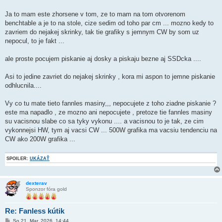
Ja to mam este zhorsene v tom, ze to mam na tom otvorenom
benchtable a je to na stole, cize sedim od toho par cm ... mozno kedy to
zavriem do nejakej skrinky, tak tie grafiky s jemnym CW by som uz
nepocul, to je fakt ...
ale proste pocujem piskanie aj dosky a piskaju bezne aj SSDcka ....
Asi to jedine zavriet do nejakej skrinky , kora mi aspon to jemne piskanie
odhlucnila....
Vy co tu mate tieto fannles masiny,,, nepocujete z toho ziadne piskanie ?
este ma napadlo , ze mozno ani nepocujete , pretoze tie fannles masiny
su vacisnou slabe co sa tyky vykonu .... a vacisnou to je tak, ze cim
vykonnejsi HW, tym aj vacsi CW ... 500W grafika ma vacsiu tendenciu na
CW ako 200W grafika ...
SPOILER:
UKÁZAŤ
dexterav
Sponzor fóra gold
Re: Fanless kútik
P
So 21. Mar, 2026, 14:44