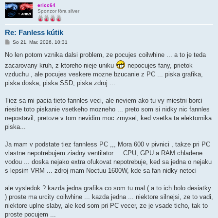
ericc64
Sponzor fóra silver
Re: Fanless kútik
P
So 21. Mar, 2026, 10:31
r
í
No len potom vznika dalsi problem, ze pocujes coilwhine ... a to je teda
s
zacarovany kruh, z ktoreho nieje uniku
nepocujes fany, prietok
p
e
vzduchu , ale pocujes veskere mozne bzucanie z PC ... piska grafika,
v
piska doska, piska SSD, piska zdroj ...
o
k
Tiez sa mi pacia tieto fannles veci, ale neviem ako tu vy miestni borci
riesite toto piskanie vsetkeho mozneho ... preto som si nidky nic fannles
nepostavil, pretoze v tom nevidim moc zmysel, ked vsetka ta elektornika
piska...
Ja mam v podstate tiez fannless PC ,,, Mora 600 v pivnici , takze pri PC
vlastne nepotrebujem ziadny ventilator ... CPU, GPU a RAM chladene
vodou ... doska nejako extra ofukovat nepotrebuje, ked sa jedna o nejaku
s lepsim VRM ... zdroj mam Noctuu 1600W, kde sa fan nidky netoci
ale vysledok ? kazda jedna grafika co som tu mal ( a to ich bolo desiatky
) proste ma urcity coilwhine ... kazda jedna ... niektore silnejsi, ze to vadi,
niektore uplne slaby, ale ked som pri PC vecer, ze je vsade ticho, tak to
proste pocujem ...