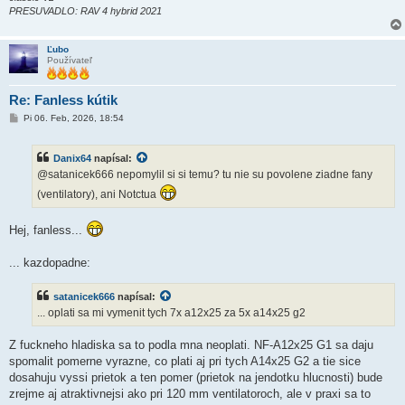
PRESUVADLO: RAV 4 hybrid 2021
Ľubo
Používateľ
Re: Fanless kútik
P
Pi 06. Feb, 2026, 18:54
r
í
s
Danix64
napísal:
p
e
@satanicek666 nepomylil si si temu? tu nie su povolene ziadne fany
v
o
(ventilatory), ani Notctua
k
Hej, fanless...
... kazdopadne:
satanicek666
napísal:
... oplati sa mi vymenit tych 7x a12x25 za 5x a14x25 g2
Z fuckneho hladiska sa to podla mna neoplati. NF-A12x25 G1 sa daju
spomalit pomerne vyrazne, co plati aj pri tych A14x25 G2 a tie sice
dosahuju vyssi prietok a ten pomer (prietok na jendotku hlucnosti) bude
zrejme aj atraktivnejsi ako pri 120 mm ventilatoroch, ale v praxi sa to