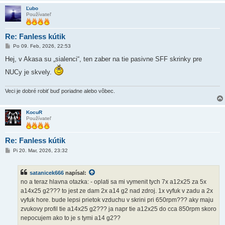
Ľubo
Používateľ
Re: Fanless kútik
P
Po 09. Feb, 2026, 22:53
r
í
Hej, v Akasa su „sialenci“, ten zaber na tie pasivne SFF skrinky pre
s
p
NUCy je skvely.
e
v
o
Veci je dobré robiť buď poriadne alebo vôbec.
k
KocuR
Používateľ
Re: Fanless kútik
P
Pi 20. Mar, 2026, 23:32
r
í
s
satanicek666
napísal:
p
e
no a teraz hlavna otazka: - oplati sa mi vymenit tych 7x a12x25 za 5x
v
a14x25 g2??? to jest ze dam 2x a14 g2 nad zdroj. 1x vyfuk v zadu a 2x
o
k
vyfuk hore. bude lepsi prietok vzduchu v skrini pri 650rpm??? aky maju
zvukovy profil tie a14x25 g2??? ja napr tie a12x25 do cca 850rpm skoro
nepocujem ako to je s tymi a14 g2??