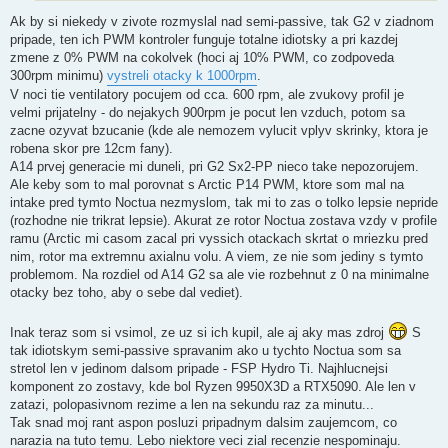
Ak by si niekedy v zivote rozmyslal nad semi-passive, tak G2 v ziadnom
pripade, ten ich PWM kontroler funguje totalne idiotsky a pri kazdej
zmene z 0% PWM na cokolvek (hoci aj 10% PWM, co zodpoveda
300rpm minimu)
vystreli otacky k 1000rpm
.
V noci tie ventilatory pocujem od cca. 600 rpm, ale zvukovy profil je
velmi prijatelny - do nejakych 900rpm je pocut len vzduch, potom sa
zacne ozyvat bzucanie (kde ale nemozem vylucit vplyv skrinky, ktora je
robena skor pre 12cm fany).
A14 prvej generacie mi duneli, pri G2 Sx2-PP nieco take nepozorujem.
Ale keby som to mal porovnat s Arctic P14 PWM, ktore som mal na
intake pred tymto Noctua nezmyslom, tak mi to zas o tolko lepsie nepride
(rozhodne nie trikrat lepsie). Akurat ze rotor Noctua zostava vzdy v profile
ramu (Arctic mi casom zacal pri vyssich otackach skrtat o mriezku pred
nim, rotor ma extremnu axialnu volu. A viem, ze nie som jediny s tymto
problemom. Na rozdiel od A14 G2 sa ale vie rozbehnut z 0 na minimalne
otacky bez toho, aby o sebe dal vediet).
Inak teraz som si vsimol, ze uz si ich kupil, ale aj aky mas zdroj
S
tak idiotskym semi-passive spravanim ako u tychto Noctua som sa
stretol len v jedinom dalsom pripade - FSP Hydro Ti. Najhlucnejsi
komponent zo zostavy, kde bol Ryzen 9950X3D a RTX5090. Ale len v
zatazi, polopasivnom rezime a len na sekundu raz za minutu...
Tak snad moj rant aspon posluzi pripadnym dalsim zaujemcom, co
narazia na tuto temu. Lebo niektore veci zial recenzie nespominaju.