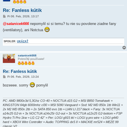
Re: Fanless kútik
P
Pi 06. Feb, 2026, 13:17
r
í
@satanicek666
nepomylil si si temu? tu nie su povolene ziadne fany
s
(ventilatory), ani Notctua
p
e
v
o
SPOILER:
UKÁZAŤ
k
satanicek666
Pokročilý používateľ
Re: Fanless kútik
P
Pi 06. Feb, 2026, 13:24
r
í
bozeeee. sorrry
pomylil
s
p
e
v
o
PC: AMD 9800x3d 5,3Ghz CO-40 = NOCTUA d15 G2 = MSI B850 Tomahawk =
k
KINGSTON 64gb 6000mhz cl30 = MSI 5090 Vanguard = Ssd: M2 WD 850x 1tb Win11 +
2x M2 WD 850x 2tb + 2x SATA 850 evo 1tb = LIAN LI 217 black = Fany: 3x NOCTUA
a14x25 G2-in + 3x NOCTUA a14x25r G2-out + 3x NOCTUA a12x25 G2-bottom = FSP
Hydro Ti Pro 1kw = LG C2 42" = Per: LOGI g915 tkl + LOGI g pro wire + LOGI g440
hard + XBOX Wire Controller = Audio: TOPPING dx5 II = MACKIE mr524 = MEZE 99
classic V2