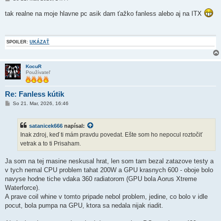
r
í
tak realne na moje hlavne pc asik dam ťažko fanless alebo aj na ITX
s
p
e
v
o
SPOILER:
UKÁZAŤ
k
KocuR
Používateľ
Re: Fanless kútik
P
So 21. Mar, 2026, 16:46
r
í
s
satanicek666
napísal:
p
e
Inak zdroj, keď ti mám pravdu povedat. Ešte som ho nepocul roztočiť
v
vetrak a to ti Prisaham.
o
k
Ja som na tej masine neskusal hrat, len som tam bezal zatazove testy a
v tych nemal CPU problem tahat 200W a GPU krasnych 600 - oboje bolo
navyse hodne tiche vdaka 360 radiatorom (GPU bola Aorus Xtreme
Waterforce).
A prave coil whine v tomto pripade nebol problem, jedine, co bolo v idle
pocut, bola pumpa na GPU, ktora sa nedala nijak riadit.