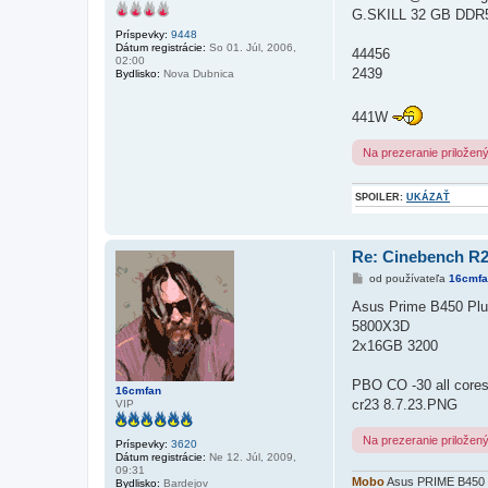
k
G.SKILL 32 GB DDR
Príspevky:
9448
Dátum registrácie:
So 01. Júl, 2006,
44456
02:00
2439
Bydlisko:
Nova Dubnica
441W
Na prezeranie priložen
SPOILER:
UKÁZAŤ
Re: Cinebench R
P
od používateľa
16cmfa
r
í
Asus Prime B450 Pl
s
5800X3D
p
e
2x16GB 3200
v
o
k
PBO CO -30 all core
16cmfan
cr23 8.7.23.PNG
VIP
Na prezeranie priložen
Príspevky:
3620
Dátum registrácie:
Ne 12. Júl, 2009,
09:31
Mobo
Asus PRIME B450
Bydlisko:
Bardejov