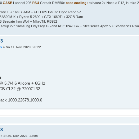
80
CASE
Lancool 205
PSU
Corsair RM550x
case cooling:
exhaust 2x Noctua F12, in-take 
 Core i5 + 16GB RAM + FHD IPS
Foun:
Oppo Reno 5Z
 A320M-K + Ryzen 5 2600 + GTX 1660Ti + 32GB Ram
Seagate Iron Wolf + MikroTik RB952
setup 27" Samsung Odyssey G5 and AOC I2470Sw + Steelseries Apex 5 + Steelseries Riva
23
av
»
So 11. Nov, 2023, 20:22
i
 @ 5,7/4,6 Allcore + 6GHz
4GB CL32 @ 7200CL32
0
Pack 1000.22678.1000.0
23
»
Št 30. Nov, 2023, 22:05