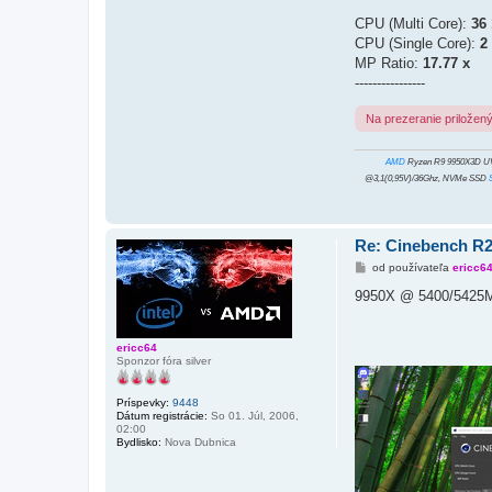
CPU (Multi Core):
36 
CPU (Single Core):
2
MP Ratio:
17.77 x
----------------
Na prezeranie priložen
AMD
Ryzen R9 9950X3D U
@3,1(0,95V)/36Ghz, NVMe SSD
Re: Cinebench R
P
od používateľa
ericc6
r
í
9950X @ 5400/5425M
s
p
e
v
ericc64
o
Sponzor fóra silver
k
Príspevky:
9448
Dátum registrácie:
So 01. Júl, 2006,
02:00
Bydlisko:
Nova Dubnica