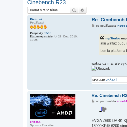
Cinebench R23
Hľadať
Rozšírené vyhľadávanie
Re: Cinebench 
Pietro sk
Používateľ
P
od používateľa
Pietro 
r
í
Príspevky:
2556
s
Dátum registrácie:
Ut 28. Dec, 2010,
mp3turbo
napí
p
13:25
e
aku wattaz budu 
v
o
Len ta platforma 
k
wataz uz ma, ale vy
SPOILER:
UKÁZAŤ
Re: Cinebench R
P
od používateľa
ericc6
r
í
s
p
e
EVGA Z690 DARK K
v
ericc64
o
13900KF@ 6200 single
Sponzor fóra silver