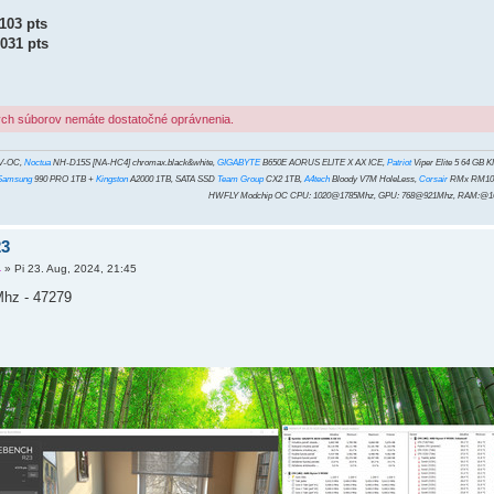
103 pts
 031 pts
ých súborov nemáte dostatočné oprávnenia.
V-OC,
Noctua
NH-D15S [NA-HC4] chromax.black&white,
GIGABYTE
B650E AORUS ELITE X AX ICE,
Patriot
Viper Elite 5 64 GB
Samsung
990 PRO 1TB +
Kingston
A2000 1TB, SATA SSD
Team Group
CX2 1TB,
A4tech
Bloody V7M HoleLess,
Corsair
RMx RM100
HWFLY Modchip OC CPU: 1020@1785Mhz, GPU: 768@921Mhz, RAM:@
23
4
»
Pi 23. Aug, 2024, 21:45
hz - 47279