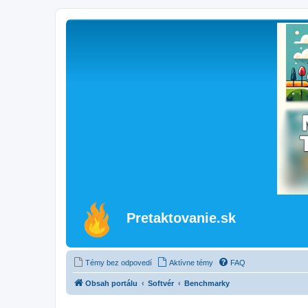
Pretaktovanie.sk
Témy bez odpovedí
Aktívne témy
FAQ
Obsah portálu
Softvér
Benchmarky