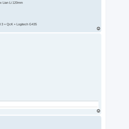
2x Lian Li 120mm
l 3 + QcK + Logitech G435
H
o
r
e
H
o
r
e