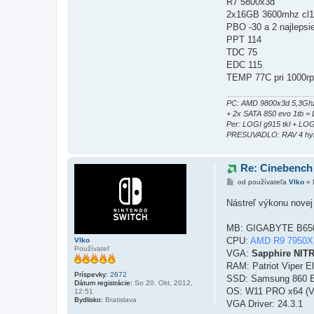
R7 5800x3d
2x16GB 3600mhz cl
PBO -30 a 2 najlepsie
PPT 114
TDC 75
EDC 115
TEMP 77C pri 1000rpm
PC: AMD 9800x3d 5,3Ghz
+ 2x SATA 850 evo 1tb 
Per: LOGI g915 tkl + LO
PRESUVADLO: RAV 4 hyb
Re: Cinebench
P
od používateľa
Vlko
»
r
í
Nástreľ výkonu novej
s
p
e
MB: GIGABYTE B65
v
CPU:
AMD R9 7950
o
Vlko
k
Používateľ
VGA:
Sapphire NIT
RAM: Patriot Viper 
Príspevky:
2672
SSD: Samsung 860 
Dátum registrácie:
So 20. Okt, 2012,
OS: W11 PRO x64 (V
12:51
Bydlisko:
Bratislava
VGA Driver: 24.3.1