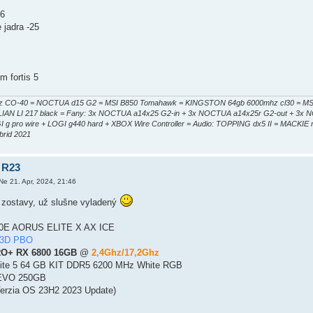
16
 jadra -25
 fortis 5
 CO-40 = NOCTUA d15 G2 = MSI B850 Tomahawk = KINGSTON 64gb 6000mhz cl30 = MSI 5
= LIAN LI 217 black = Fany: 3x NOCTUA a14x25 G2-in + 3x NOCTUA a14x25r G2-out + 3x 
GI g pro wire + LOGI g440 hard + XBOX Wire Controller = Audio: TOPPING dx5 II = MACKIE
rid 2021
 R23
Ne 21. Apr, 2024, 21:46
 zostavy, už slušne vyladený
0E AORUS ELITE X AX ICE
X3D PBO
RO+ RX 6800 16GB
@
2,4Ghz/17,2Ghz
Elite 5 64 GB KIT DDR5 6200 MHz White RGB
EVO 250GB
erzia OS 23H2 2023 Update)