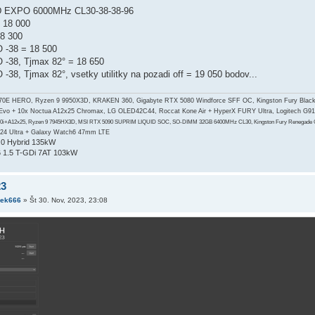
MD EXPO 6000MHz CL30-38-38-96
 18 000
8 300
-38 = 18 500
-38, Tjmax 82° = 18 650
8, Tjmax 82°, vsetky utilitky na pozadi off = 19 050 bodov...
 HERO, Ryzen 9 9950X3D, KRAKEN 360, Gigabyte RTX 5080 Windforce SFF OC, Kingston Fury Black 
 Evo + 10x Noctua A12x25 Chromax, LG OLED42C44, Roccat Kone Air + HyperX FURY Ultra, Logitech G9
0i+A12x25, Ryzen 9 7945HX3D, MSI RTX 5090 SUPRIM LIQUID SOC, SO-DIMM 32GB 6400MHz CL30, Kingston Fury Renegade G5 2
S24 Ultra + Galaxy Watch6 47mm LTE
2.0 Hybrid 135kW
 1.5 T-GDi 7AT 103kW
23
cek666
»
Št 30. Nov, 2023, 23:08