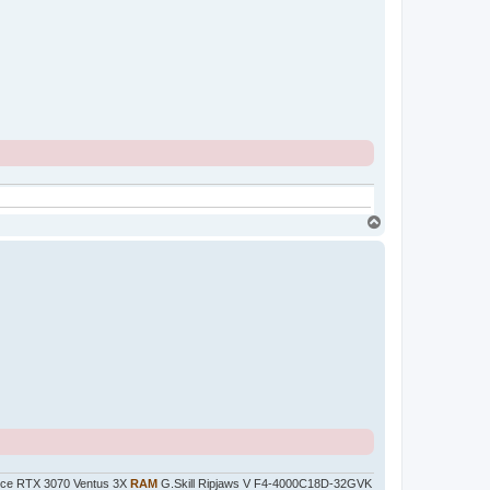
H
o
r
e
ce RTX 3070 Ventus 3X
RAM
G.Skill Ripjaws V F4-4000C18D-32GVK