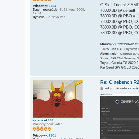
r
í
G-Skill Trident-Z A
Príspevky:
3724
s
Dátum registrácie:
Št 21. Aug, 2008,
7800X3D @ default =
p
17:34
e
7800X3D @ PBO = 1
Bydlisko:
Sp.Nová Ves
v
7800X3D @ PBO, CO 
o
k
7800X3D @ PBO, CO 
7800X3D @ PBO, CO -3
Main:
ROG CROSSHAIR X870E
1200W, Lian Li O11 Dynamic
Abomination:
Minisforum BD79
/// Samsung 
Samsung S90F 65"
Toyota Corolla TS 2020 
Kia Ceed SW GOLD 2026
Re: Cinebench R
P
od používateľa
satani
r
í
s
p
e
v
o
k
satanicek666
Pokročilý používateľ
Príspevky:
3101