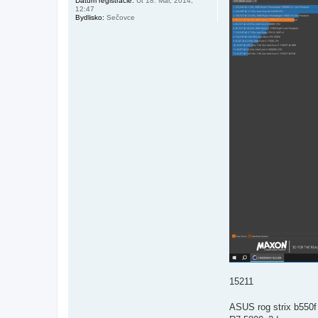
Dátum registrácie:
Ut 18. Mar, 2014,
12:47
Bydlisko:
Sečovce
15211
ASUS rog strix b550