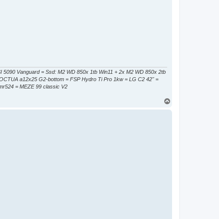
090 Vanguard = Ssd: M2 WD 850x 1tb Win11 + 2x M2 WD 850x 2tb
NOCTUA a12x25 G2-bottom = FSP Hydro Ti Pro 1kw = LG C2 42" =
 mr524 = MEZE 99 classic V2
H
o
r
e