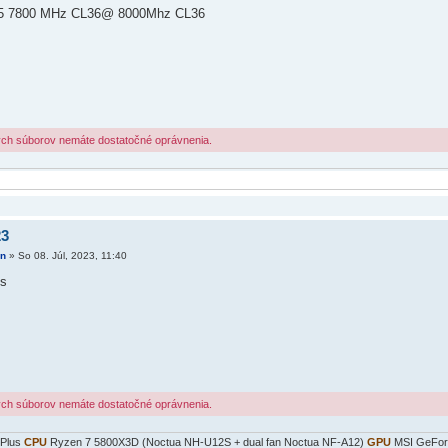
5 7800 MHz CL36@ 8000Mhz CL36
ých súborov nemáte dostatočné oprávnenia.
23
n
»
So 08. Júl, 2023, 11:40
us
s
ých súborov nemáte dostatočné oprávnenia.
 Plus
CPU
Ryzen 7 5800X3D (Noctua NH-U12S + dual fan Noctua NF-A12)
GPU
MSI GeFor