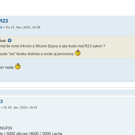
R23
sk
»
Po 21. Nov, 2022, 16:38
sal:
mat tie nove 64core a 96core Epycy a aky budu mat R23 vykon ?
bude "asi" trosku drahsia a urcite aj procesory
kon neda
23
4
»
St 18. Jan, 2023, 19:42
|NGP|N
 / 6000 allcore /4600 / 5000 cache