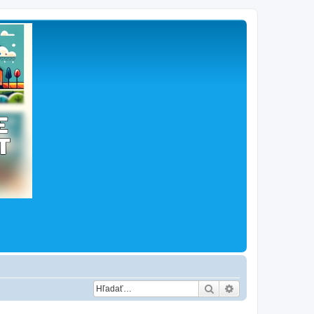
Hľadať
Rozšírené vyhľad