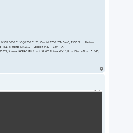
64GB 6000 CL30@6200 CL28, Crucial T700 4TB Gen5, ROG Strix Platinum
15 TKL, Marantz NR1710 + Mission M32 + B&W PX.
TB, Samsung 990PRO 4TB, Corsair SF1000 Platinum ATX3.1, Fractal Terra + Noctua A12x25,
H
o
r
e