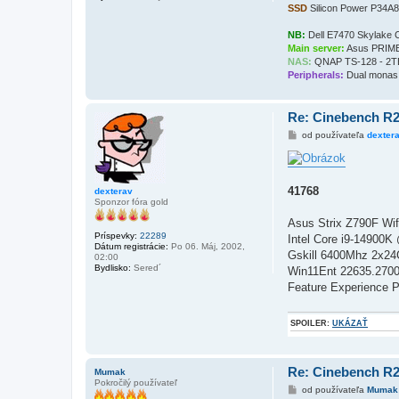
SSD
Silicon Power P34A
NB:
Dell E7470 Skylake
Main server:
Asus PRIME
NAS:
QNAP TS-128 - 2TB 
Peripherals:
Dual monas 
Re: Cinebench R
P
od používateľa
dexter
r
í
s
p
e
41768
dexterav
v
Sponzor fóra gold
o
k
Asus Strix Z790F Wif
Príspevky:
22289
Intel Core i9-14900K
Dátum registrácie:
Po 06. Máj, 2002,
Gskill 6400Mhz 2x2
02:00
Bydlisko:
Sered´
Win11Ent 22635.270
Feature Experience 
SPOILER:
UKÁZAŤ
Re: Cinebench R
Mumak
Pokročilý používateľ
P
od používateľa
Mumak