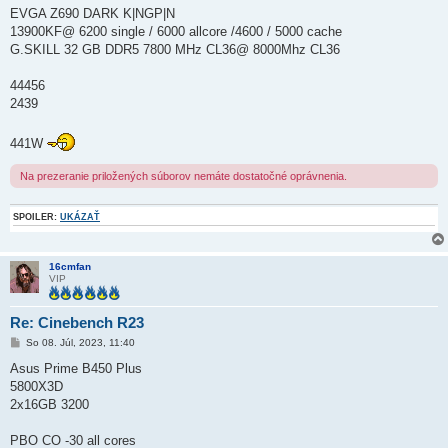
e
EVGA Z690 DARK K|NGP|N
v
o
13900KF@ 6200 single / 6000 allcore /4600 / 5000 cache
k
G.SKILL 32 GB DDR5 7800 MHz CL36@ 8000Mhz CL36
44456
2439
441W
Na prezeranie priložených súborov nemáte dostatočné oprávnenia.
SPOILER:
UKÁZAŤ
16cmfan
VIP
Re: Cinebench R23
P
So 08. Júl, 2023, 11:40
r
í
Asus Prime B450 Plus
s
5800X3D
p
e
2x16GB 3200
v
o
k
PBO CO -30 all cores