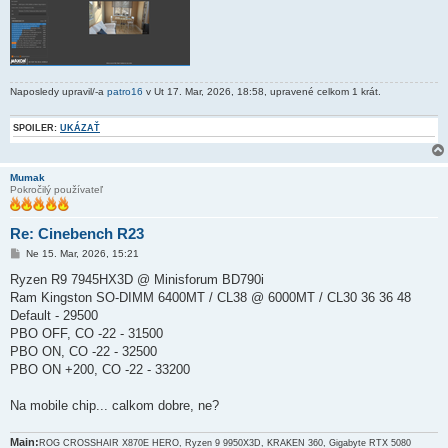
Naposledy upravil/-a
patro16
v Ut 17. Mar, 2026, 18:58, upravené celkom 1 krát.
SPOILER:
UKÁZAŤ
Mumak
Pokročilý používateľ
Re: Cinebench R23
P
Ne 15. Mar, 2026, 15:21
r
í
Ryzen R9 7945HX3D @ Minisforum BD790i
s
Ram Kingston SO-DIMM 6400MT / CL38 @ 6000MT / CL30 36 36 48
p
e
Default - 29500
v
PBO OFF, CO -22 - 31500
o
k
PBO ON, CO -22 - 32500
PBO ON +200, CO -22 - 33200
Na mobile chip... calkom dobre, ne?
Main:
ROG CROSSHAIR X870E HERO, Ryzen 9 9950X3D, KRAKEN 360, Gigabyte RTX 5080