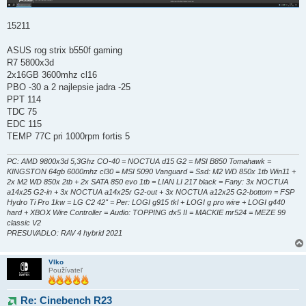
15211
ASUS rog strix b550f gaming
R7 5800x3d
2x16GB 3600mhz cl16
PBO -30 a 2 najlepsie jadra -25
PPT 114
TDC 75
EDC 115
TEMP 77C pri 1000rpm fortis 5
PC: AMD 9800x3d 5,3Ghz CO-40 = NOCTUA d15 G2 = MSI B850 Tomahawk =
KINGSTON 64gb 6000mhz cl30 = MSI 5090 Vanguard = Ssd: M2 WD 850x 1tb Win11 +
2x M2 WD 850x 2tb + 2x SATA 850 evo 1tb = LIAN LI 217 black = Fany: 3x NOCTUA
a14x25 G2-in + 3x NOCTUA a14x25r G2-out + 3x NOCTUA a12x25 G2-bottom = FSP
Hydro Ti Pro 1kw = LG C2 42" = Per: LOGI g915 tkl + LOGI g pro wire + LOGI g440
hard + XBOX Wire Controller = Audio: TOPPING dx5 II = MACKIE mr524 = MEZE 99
classic V2
PRESUVADLO: RAV 4 hybrid 2021
Vlko
Používateľ
Re: Cinebench R23