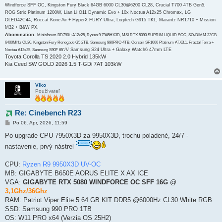
Windforce SFF OC, Kingston Fury Black 64GB 6000 CL30@6200 CL28, Crucial T700 4TB Gen5,
ROG Strix Platinum 1200W, Lian Li O11 Dynamic Evo + 10x Noctua A12x25 Chromax, LG
OLED42C44, Roccat Kone Air + HyperX FURY Ultra, Logitech G915 TKL, Marantz NR1710 + Mission
M32 + B&W PX.
Abomination:
Minisforum BD790i+A12x25, Ryzen 9 7945HX3D, MSI RTX 5090 SUPRIM LIQUID SOC, SO-DIMM 32GB
6400MHz CL30, Kingston Fury Renegade G5 2TB, Samsung 990PRO 4TB, Corsair SF1000 Platinum ATX3.1, Fractal Terra +
/// Samsung S24 Ultra + Galaxy Watch6 47mm LTE
Noctua A12x25, Samsung S90F 65"
Toyota Corolla TS 2020 2.0 Hybrid 135kW
Kia Ceed SW GOLD 2026 1.5 T-GDi 7AT 103kW
Vlko
Používateľ
Re: Cinebench R23
P
Po 06. Apr, 2026, 11:59
r
í
Po upgrade CPU 7950X3D za 9950X3D, trochu poladené, 24/7 -
s
nastavenie, prvý nástrel
p
e
v
CPU:
Ryzen R9 9950X3D UV-OC
o
k
MB: GIGABYTE B650E AORUS ELITE X AX ICE
VGA:
GIGABYTE RTX 5080 WINDFORCE OC SFF 16G
@
3,1Ghz/36Ghz
RAM: Patriot Viper Elite 5 64 GB KIT DDR5 @6000Hz CL30 White RGB
SSD: Samsung 990 PRO 1TB
OS: W11 PRO x64 (Verzia OS 25H2)