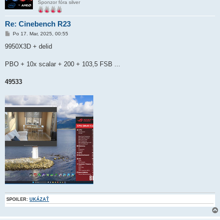
Sponzor fóra silver
Re: Cinebench R23
P
Po 17. Mar, 2025, 00:55
r
í
9950X3D + delid
s
p
e
PBO + 10x scalar + 200 + 103,5 FSB ...
v
o
k
49533
SPOILER:
UKÁZAŤ