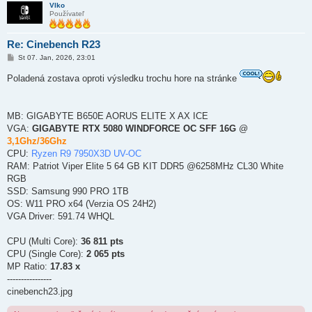
Vlko
Používateľ
Re: Cinebench R23
P
St 07. Jan, 2026, 23:01
r
í
Poladená zostava oproti výsledku trochu hore na stránke
s
p
e
v
MB: GIGABYTE B650E AORUS ELITE X AX ICE
o
k
VGA:
GIGABYTE RTX 5080 WINDFORCE OC SFF 16G
@
3,1Ghz/36Ghz
CPU:
Ryzen R9 7950X3D UV-OC
RAM: Patriot Viper Elite 5 64 GB KIT DDR5 @6258MHz CL30 White
RGB
SSD: Samsung 990 PRO 1TB
OS: W11 PRO x64 (Verzia OS 24H2)
VGA Driver: 591.74 WHQL
CPU (Multi Core):
36 811 pts
CPU (Single Core):
2 065 pts
MP Ratio:
17.83 x
----------------
cinebench23.jpg