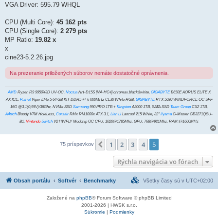
VGA Driver: 595.79 WHQL
CPU (Multi Core):
45 162 pts
CPU (Single Core):
2 279 pts
MP Ratio:
19.82 x
x
cine23-5.2.26.jpg
Na prezeranie priložených súborov nemáte dostatočné oprávnenia.
AMD
Ryzen R9 9950X3D UV-OC,
Noctua
NH-D15S [NA-HC4] chromax.black&white,
GIGABYTE
B650E AORUS ELITE X
AX ICE,
Patriot
Viper Elite 5 64 GB KIT DDR5 @ 6 000MHz CL30 White RGB,
GIGABYTE
RTX 5080 WINDFORCE OC SFF
16G @3,1(0,95V)/36Ghz, NVMe SSD
Samsung
990 PRO 1TB +
Kingston
A2000 1TB, SATA SSD
Team Group
CX2 1TB,
A4tech
Bloody V7M HoleLess,
Corsair
RMx RM1000x ATX 3.1,
Lian Li
Lancool 215 White, 32"
iiyama
G-Master GB3271QSU-
B1,
Nintendo
Switch
V2 HWFLY Modchip OC CPU: 1020@1785Mhz, GPU: 768@921Mhz, RAM:@1600MHz
1
2
3
4
5
Predchádzajúci
75 príspevkov
Rýchla navigácia vo fórach
Obsah portálu
Softvér
Benchmarky
Všetky časy sú v
UTC+02:00
Založené na
phpBB
® Forum Software © phpBB Limited
2001-2026 | HWSK s.r.o.
Súkromie
|
Podmienky