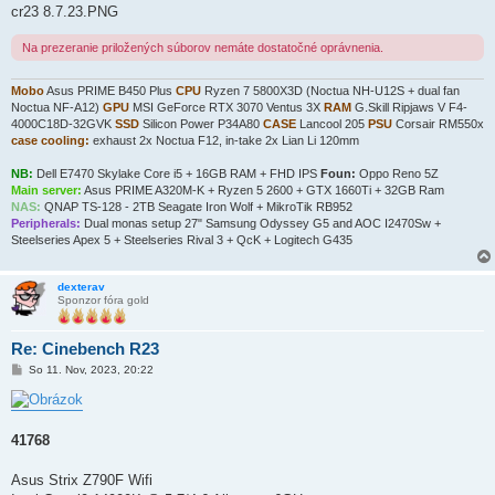
cr23 8.7.23.PNG
Na prezeranie priložených súborov nemáte dostatočné oprávnenia.
Mobo
Asus PRIME B450 Plus
CPU
Ryzen 7 5800X3D (Noctua NH-U12S + dual fan
Noctua NF-A12)
GPU
MSI GeForce RTX 3070 Ventus 3X
RAM
G.Skill Ripjaws V F4-
4000C18D-32GVK
SSD
Silicon Power P34A80
CASE
Lancool 205
PSU
Corsair RM550x
case cooling:
exhaust 2x Noctua F12, in-take 2x Lian Li 120mm
NB:
Dell E7470 Skylake Core i5 + 16GB RAM + FHD IPS
Foun:
Oppo Reno 5Z
Main server:
Asus PRIME A320M-K + Ryzen 5 2600 + GTX 1660Ti + 32GB Ram
NAS:
QNAP TS-128 - 2TB Seagate Iron Wolf + MikroTik RB952
Peripherals:
Dual monas setup 27" Samsung Odyssey G5 and AOC I2470Sw +
Steelseries Apex 5 + Steelseries Rival 3 + QcK + Logitech G435
dexterav
Sponzor fóra gold
Re: Cinebench R23
P
So 11. Nov, 2023, 20:22
r
í
s
p
e
41768
v
o
k
Asus Strix Z790F Wifi