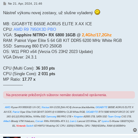
P
Ne 21. Apr, 2024, 21:46
r
í
Nástreľ výkonu novej zostavy, už slušne vyladený
s
p
e
MB: GIGABYTE B650E AORUS ELITE X AX ICE
v
CPU:
AMD R9 7950X3D PBO
o
k
VGA:
Sapphire NITRO+ RX 6800 16GB
@
2,4Ghz/17,2Ghz
RAM: Patriot Viper Elite 5 64 GB KIT DDR5 6200 MHz White RGB
SSD: Samsung 860 EVO 250GB
OS: W11 PRO x64 (Verzia OS 23H2 2023 Update)
VGA Driver: 24.3.1
CPU (Multi Core):
36 103 pts
CPU (Single Core):
2 031 pts
MP Ratio:
17.77 x
----------------
Na prezeranie priložených súborov nemáte dostatočné oprávnenia.
AMD
Ryzen R9 9950X3D UV-OC,
Noctua
NH-D15S [NA-HC4] chromax.black&white,
GIGABYTE
B650E AORUS ELITE X
AX ICE,
Patriot
Viper Elite 5 64 GB KIT DDR5 @ 6 000MHz CL30 White RGB,
GIGABYTE
RTX 5080 WINDFORCE OC SFF
16G @3,1(0,95V)/36Ghz, NVMe SSD
Samsung
990 PRO 1TB +
Kingston
A2000 1TB, SATA SSD
Team Group
CX2 1TB,
A4tech
Bloody V7M HoleLess,
Corsair
RMx RM1000x ATX 3.1,
Lian Li
Lancool 215 White, 32"
iiyama
G-Master GB3271QSU-
B1,
Nintendo
Switch
V2 HWFLY Modchip OC CPU: 1020@1785Mhz, GPU: 768@921Mhz, RAM:@1600MHz