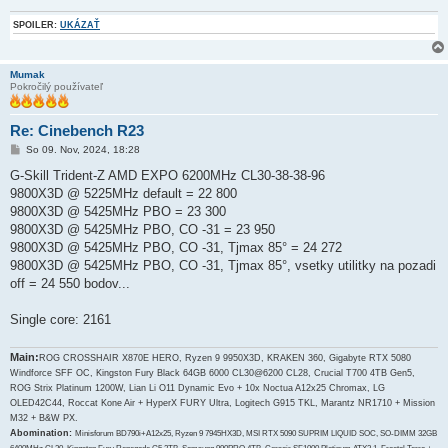
SPOILER:
UKÁZAŤ
Mumak
Pokročilý používateľ
Re: Cinebench R23
P
So 09. Nov, 2024, 18:28
r
í
G-Skill Trident-Z AMD EXPO 6200MHz CL30-38-38-96
s
9800X3D @ 5225MHz default = 22 800
p
e
9800X3D @ 5425MHz PBO = 23 300
v
9800X3D @ 5425MHz PBO, CO -31 = 23 950
o
k
9800X3D @ 5425MHz PBO, CO -31, Tjmax 85° = 24 272
9800X3D @ 5425MHz PBO, CO -31, Tjmax 85°, vsetky utilitky na pozadi
off = 24 550 bodov...
Single core: 2161
Main:
ROG CROSSHAIR X870E HERO, Ryzen 9 9950X3D, KRAKEN 360, Gigabyte RTX 5080
Windforce SFF OC, Kingston Fury Black 64GB 6000 CL30@6200 CL28, Crucial T700 4TB Gen5,
ROG Strix Platinum 1200W, Lian Li O11 Dynamic Evo + 10x Noctua A12x25 Chromax, LG
OLED42C44, Roccat Kone Air + HyperX FURY Ultra, Logitech G915 TKL, Marantz NR1710 + Mission
M32 + B&W PX.
Abomination:
Minisforum BD790i+A12x25, Ryzen 9 7945HX3D, MSI RTX 5090 SUPRIM LIQUID SOC, SO-DIMM 32GB