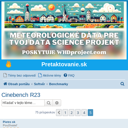
Pretaktovanie.sk
Témy bez odpovedí
Aktívne témy
FAQ
H
Obsah portálu
Softvér
Benchmarky
ľ
Cinebench R23
a
Hľadať
Rozšírené vyhľadávanie
d
a
1
2
3
4
5
Predchádzajúci
75 príspevkov
ť
Pietro sk
Používateľ