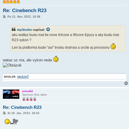
Re: Cinebench R23
P
Po 21. Nov, 2022, 16:38
r
í
s
mp3turbo
napísal:
p
e
aku wattaz budu mat tie nove 64core a 96core Epycy a aky budu mat
v
R23 vykon ?
o
k
Len ta platforma bude "asi" trosku drahsia a urcite aj procesory
wataz uz ma, ale vykon neda
SPOILER:
UKÁZAŤ
ericc64
Sponzor fóra silver
Re: Cinebench R23
P
St 18. Jan, 2023, 19:42
r
í
s
p