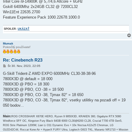
Intel Core i9-14900K @ 5,7/4,6 Allcore + 6GHz
Gskill 6400Mhz 2x24GB CL32 @ 7200CL32
Win11Ent 22635.2700
Feature Experience Pack 1000.22678.1000.0
SPOILER:
UKÁZAŤ
Mumak
Pokročilý používateľ
Re: Cinebench R23
P
Št 30. Nov, 2023, 22:05
r
í
G-Skill Trident-Z AMD EXPO 6000MHz CL30-38-38-96
s
7800X3D @ default = 18 000
p
e
7800X3D @ PBO = 18 300
v
7800X3D @ PBO, CO -38 = 18 500
o
k
7800X3D @ PBO, CO -38, Tjmax 82° = 18 650
7800X3D @ PBO, CO -38, Tjmax 82°, vsetky utilitky na pozadi off = 19
050 bodov...
Main:
ROG CROSSHAIR X870E HERO, Ryzen 9 9950X3D, KRAKEN 360, Gigabyte RTX 5080
Windforce SFF OC, Kingston Fury Black 64GB 6000 CL30@6200 CL28, Crucial T700 4TB Gen5,
ROG Strix Platinum 1200W, Lian Li O11 Dynamic Evo + 10x Noctua A12x25 Chromax, LG
OLED42C44, Roccat Kone Air + HyperX FURY Ultra, Logitech G915 TKL, Marantz NR1710 + Mission