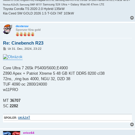
6400MHz CL30, Kingston Fury Renegade G5 2TB, Samsung 990PRO 4TB, Corsair SF1000 Platinum ATX3.1, Fractal Terra +
/// Samsung S24 Ultra + Galaxy Watch6 47mm LTE
Noctua A12x25, Samsung S90F 65"
Toyota Corolla TS 2020 2.0 Hybrid 135kW
Kia Ceed SW GOLD 2026 1.5 T-GDi 7AT 103kW
dexterav
Sponzor fóra gold
Re: Cinebench R23
P
Ut 31. Dec, 2024, 23:22
r
í
s
p
e
Core Ultra 7 265k P5400/5600,E4900
v
Z890 Apex + Patriot Xtreme 5 48 GB KIT DDR5 8200 cl38
o
k
72ns, ,ring bus 4000, NGU 32, D2D 38
TUF 4090 oc 2800/24000
w11PRO
MT
36707
SC
2282
SPOILER:
UKÁZAŤ
ericc64