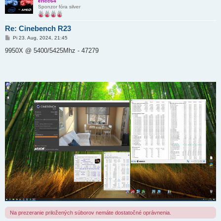
ericc64
Sponzor fóra silver
Re: Cinebench R23
P
Pi 23. Aug, 2024, 21:45
r
í
9950X @ 5400/5425Mhz - 47279
s
p
e
v
o
k
Na prezeranie priložených súborov nemáte dostatočné oprávnenia.