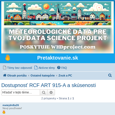
Pretaktovanie.sk
Témy bez odpovedí
Aktívne témy
FAQ
H
Obsah portálu
Ostatné kategórie
Zvuk a PC
ľ
Dostupnosť RCF ART 915-A a skúsenosti
a
Hľadať
Rozšírené vyhľadávanie
d
2 príspevky • Strana
1
z
1
a
matejdrdla26
ť
Nový používateľ