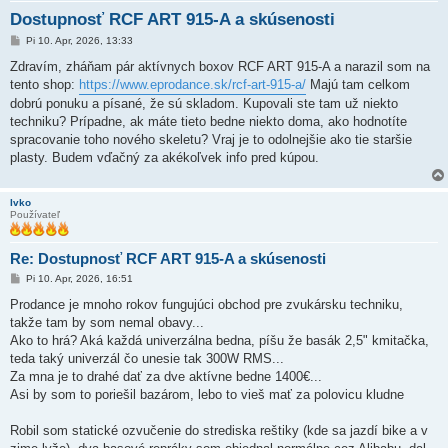
Dostupnosť RCF ART 915-A a skúsenosti
P
Pi 10. Apr, 2026, 13:33
r
í
Zdravím, zháňam pár aktívnych boxov RCF ART 915-A a narazil som na
s
tento shop:
https://www.eprodance.sk/rcf-art-915-a/
Majú tam celkom
p
e
dobrú ponuku a písané, že sú skladom. Kupovali ste tam už niekto
v
techniku? Prípadne, ak máte tieto bedne niekto doma, ako hodnotíte
o
k
spracovanie toho nového skeletu? Vraj je to odolnejšie ako tie staršie
plasty. Budem vďačný za akékoľvek info pred kúpou.
Ivko
Používateľ
Re: Dostupnosť RCF ART 915-A a skúsenosti
P
Pi 10. Apr, 2026, 16:51
r
í
Prodance je mnoho rokov fungujúci obchod pre zvukársku techniku,
s
takže tam by som nemal obavy...
p
e
Ako to hrá? Aká každá univerzálna bedna, píšu že basák 2,5" kmitačka,
v
teda taký univerzál čo unesie tak 300W RMS...
o
k
Za mna je to drahé dať za dve aktívne bedne 1400€...
Asi by som to poriešil bazárom, lebo to vieš mať za polovicu kludne
Robil som statické ozvučenie do strediska reštiky (kde sa jazdí bike a v