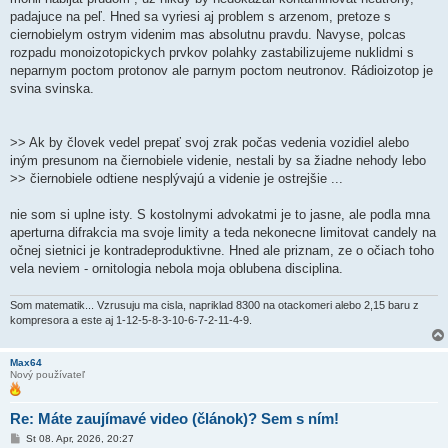
padajuce na peľ. Hned sa vyriesi aj problem s arzenom, pretoze s
ciernobielym ostrym videnim mas absolutnu pravdu. Navyse, polcas
rozpadu monoizotopickych prvkov polahky zastabilizujeme nuklidmi s
neparnym poctom protonov ale parnym poctom neutronov. Rádioizotop je
svina svinska.
>> Ak by človek vedel prepať svoj zrak počas vedenia vozidiel alebo
iným presunom na čiernobiele videnie, nestali by sa žiadne nehody lebo
>> čiernobiele odtiene nesplývajú a videnie je ostrejšie ...
nie som si uplne isty. S kostolnymi advokatmi je to jasne, ale podla mna
aperturna difrakcia ma svoje limity a teda nekonecne limitovat candely na
očnej sietnici je kontradeproduktivne. Hned ale priznam, ze o očiach toho
vela neviem - ornitologia nebola moja oblubena disciplina.
Som matematik... Vzrusuju ma cisla, napriklad 8300 na otackomeri alebo 2,15 baru z
kompresora a este aj 1-12-5-8-3-10-6-7-2-11-4-9.
Max64
Nový používateľ
Re: Máte zaujímavé video (článok)? Sem s ním!
P
St 08. Apr, 2026, 20:27