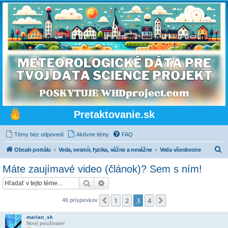
Pretaktovanie.sk
Témy bez odpovedí
Aktívne témy
FAQ
H
Obsah portálu
Veda, vesmír, fyzika, vážne a nevážne
Veda všeobecne
ľ
Máte zaujímavé video (článok)? Sem s ním!
a
Hľadať
Rozšírené vyhľadávanie
d
a
1
2
3
4
Predchádzajúci
Ďalšia
46 príspevkov
ť
marian_sk
Nový používateľ