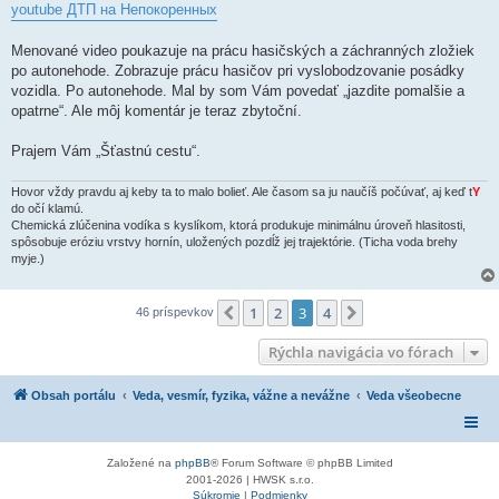
í
youtube ДТП на Непокоренных
s
p
e
Menované video poukazuje na prácu hasičských a záchranných zložiek
v
po autonehode. Zobrazuje prácu hasičov pri vyslobodzovanie posádky
o
k
vozidla. Po autonehode. Mal by som Vám povedať „jazdite pomalšie a
opatrne“. Ale môj komentár je teraz zbytoční.
Prajem Vám „Šťastnú cestu“.
Hovor vždy pravdu aj keby ta to malo bolieť. Ale časom sa ju naučíš počúvať, aj keď t
Y
do očí klamú.
Chemická zlúčenina vodíka s kyslíkom, ktorá produkuje minimálnu úroveň hlasitosti,
spôsobuje eróziu vrstvy hornín, uložených pozdĺž jej trajektórie. (Ticha voda brehy
myje.)
1
2
3
4
Predchádzajúci
Ďalšia
46 príspevkov
Rýchla navigácia vo fórach
Obsah portálu
Veda, vesmír, fyzika, vážne a nevážne
Veda všeobecne
Založené na
phpBB
® Forum Software © phpBB Limited
2001-2026 | HWSK s.r.o.
Súkromie
|
Podmienky