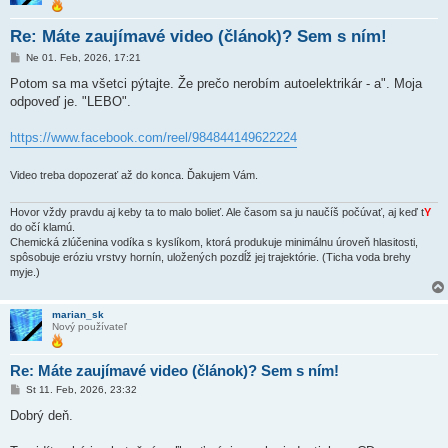
Re: Máte zaujímavé video (článok)? Sem s ním!
P
Ne 01. Feb, 2026, 17:21
r
í
Potom sa ma všetci pýtajte. Že prečo nerobím autoelektrikár - a". Moja
s
odpoveď je. "LEBO".
p
e
v
https://www.facebook.com/reel/984844149622224
o
k
Video treba dopozerať až do konca. Ďakujem Vám.
Hovor vždy pravdu aj keby ta to malo bolieť. Ale časom sa ju naučíš počúvať, aj keď t
Y
do očí klamú.
Chemická zlúčenina vodíka s kyslíkom, ktorá produkuje minimálnu úroveň hlasitosti,
spôsobuje eróziu vrstvy hornín, uložených pozdĺž jej trajektórie. (Ticha voda brehy
myje.)
marian_sk
Nový používateľ
Re: Máte zaujímavé video (článok)? Sem s ním!
P
St 11. Feb, 2026, 23:32
r
í
Dobrý deň.
s
p