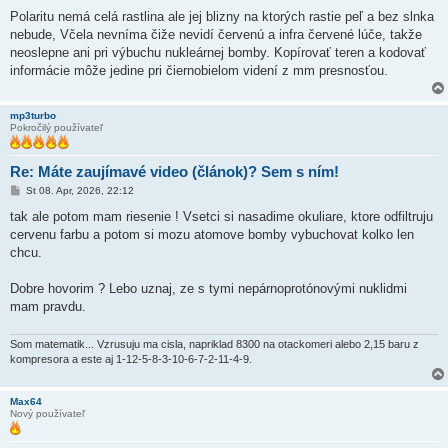
r
í
Polaritu nemá celá rastlina ale jej blizny na ktorých rastie peľ a bez slnka
s
nebude, Včela nevníma čiže nevidí červenú a infra červené lúče, takže
p
e
neoslepne ani pri výbuchu nukleárnej bomby. Kopírovať teren a kodovať
v
informácie môže jedine pri čiernobielom videní z mm presnosťou.
o
k
mp3turbo
Pokročilý používateľ
Re: Máte zaujímavé video (článok)? Sem s ním!
P
St 08. Apr, 2026, 22:12
r
í
tak ale potom mam riesenie ! Vsetci si nasadime okuliare, ktore odfiltruju
s
cervenu farbu a potom si mozu atomove bomby vybuchovat kolko len
p
e
chcu.
v
o
k
Dobre hovorim ? Lebo uznaj, ze s tymi nepárnoprotónovými nuklidmi
mam pravdu.
Som matematik... Vzrusuju ma cisla, napriklad 8300 na otackomeri alebo 2,15 baru z
kompresora a este aj 1-12-5-8-3-10-6-7-2-11-4-9.
Max64
Nový používateľ