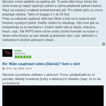
bliznách zmení polatritu na opačný pól. To preto lebo hmyz ktrorý letí
okolo kvetu je nabytí opačným pólom a začne pritahovať peĺové častive,
Hnyz sa zastavý a naberie kontaminovaný peľ. Po zobratí peľu sa znova
prepoluje rastlina. Takto to funguje 2 x do 24 hod.
Preto sa zakázalo spalovať uhlie bez filtrov a boli na to sankcie pod
hrozbou vysokých pokút. Keďže všetko čo obsahuje, čiže tvorí peľ sa
kontaminuje sa to nachádza v zrnách rastlín ako je obylie, kukurica,
hrach, soja. Tak RVPS berie ročne vzorky týchto komodít na rozbor a
okrem toho Arzenu sa tam ukladá aj plutonium ako z jad. elektrární a
nukleárnych skúšok jadrových zbraní...
wingo
Moderátor
Re: Máte zaujímavé video (článok)? Sem s ním!
P
Ut 07. Apr, 2026, 12:47
r
í
Názorné vysvetlenie orbitalov v atómoch. Pozor, predpokladá že už
s
poznáte základy kvantovej fyziky a atómových orbitalov (napr. že to nie
p
e
sú kružnice):
v
o
k