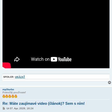
SPOILER:
UKÁZAŤ
mp3turbo
Pokročilý používateľ
Re: Máte zaujímavé video (článok)? Sem s ním!
P
Ut 07. Apr, 2026, 16:24
r