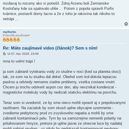
rozdavaj tu rozumy ako si poriešil. Zdroj Arzenu boli Zemianske
Kostoľany kde sa spalovalo uhlie ... Potom z popola spravili Porfix
tvárnice, postavili domy lacno a že z toho je rakovina tak nikoho to
netrápi ...
mp3turbo
Pokročilý používateľ
Re: Máte zaujímavé video (článok)? Sem s ním!
P
Ut 07. Apr, 2026, 23:09
r
í
mna to velmi trapi !
s
p
e
ja som zabranil vytekaniu vody zo studne v noci (ked sa planeta otoci)
v
tak, ze som na tu studnu dal dekel. Obehol som kol-dokola lepiacou
o
k
paskou a odvtedy nemame ziadne problemy, vsetka zostane vnutri.
Chcem ju trochu odskerit aspon cez den, aby nevznikal kondenzat -
magneticke molekuly vody by nedrzali staticku elektrinu na povrchu.
Teraz som si uvedomil, ze by sme nieco mohli spravit aj s prepolovanymi
rastlinami. Na zaciatok by som skusil uplne obycajne uzemnenie -
zvedieme prebytocny prud zo zvyskoveho napatia a mohli by sme
zabranit kontaminacii pelu. Tym by sa samozrejme nemenili polarity na
pritahovanom hmyze, pretoze je uplne jasne ze slnecne luce by nadalej
mohli nabijat prudom ; uz nikdy by nedokazali kontaminovat neutrony,