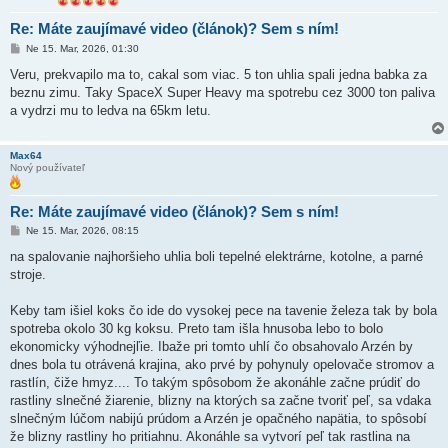
Re: Máte zaujímavé video (článok)? Sem s ním!
P
Ne 15. Mar, 2026, 01:30
r
í
Veru, prekvapilo ma to, cakal som viac. 5 ton uhlia spali jedna babka za
s
beznu zimu. Taky SpaceX Super Heavy ma spotrebu cez 3000 ton paliva
p
e
a vydrzi mu to ledva na 65km letu.
v
o
k
Max64
Nový používateľ
Re: Máte zaujímavé video (článok)? Sem s ním!
P
Ne 15. Mar, 2026, 08:15
r
í
na spalovanie najhoršieho uhlia boli tepelné elektrárne, kotolne, a parné
s
stroje.
p
e
v
Keby tam išiel koks čo ide do vysokej pece na tavenie železa tak by bola
o
k
spotreba okolo 30 kg koksu. Preto tam išla hnusoba lebo to bolo
ekonomicky výhodnejľie. Ibaže pri tomto uhlí čo obsahovalo Arzén by
dnes bola tu otrávená krajina, ako prvé by pohynuly opelovače stromov a
rastlín, čiže hmyz.... To takým spôsobom že akonáhle začne prúdiť do
rastliny slnečné žiarenie, blizny na ktorých sa začne tvoriť peľ, sa vdaka
slnečným lúčom nabijú prúdom a Arzén je opačného napätia, to spôsobí
že blizny rastliny ho pritiahnu. Akonáhle sa vytvorí peľ tak rastlina na