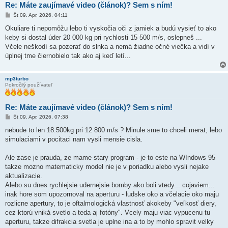
Re: Máte zaujímavé video (článok)? Sem s ním!
P
Št 09. Apr, 2026, 04:11
r
í
Okuliare ti nepomôžu lebo ti vyskočia oči z jamiek a budú vysieť to ako
s
keby si dostal úder 20 000 kg pri rychlosti 15 500 m/s, oslepneš ...
p
e
Včele neškodí sa pozerať do slnka a nemá žiadne očné viečka a vidí v
v
úplnej tme čiernobielo tak ako aj keď letí...
o
k
mp3turbo
Pokročilý používateľ
Re: Máte zaujímavé video (článok)? Sem s ním!
P
Št 09. Apr, 2026, 07:38
r
í
nebude to len 18.500kg pri 12 800 m/s ? Minule sme to chceli merat, lebo
s
simulaciami v pocitaci nam vysli mensie cisla.
p
e
v
Ale zase je prauda, ze mame stary program - je to este na WIndows 95
o
k
takze mozno matematicky model nie je v poriadku alebo vysli nejake
aktualizacie.
Alebo su dnes rychlejsie udernejsie bomby ako boli vtedy... cojaviem...
inak hore som upozornoval na aperturu - ludske oko a včelacie oko maju
rozlicne apertury, to je oftalmologická vlastnosť akokeby "veľkosť diery,
cez ktorú vniká svetlo a teda aj fotóny". Vcely maju viac vypucenu tu
aperturu, takze difrakcia svetla je uplne ina a to by mohlo spravit velky