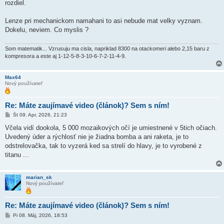
rozdiel.
Lenze pri mechanickom namahani to asi nebude mat velky vyznam.
Dokelu, neviem. Co myslis ?
Som matematik... Vzrusuju ma cisla, napriklad 8300 na otackomeri alebo 2,15 baru z
kompresora a este aj 1-12-5-8-3-10-6-7-2-11-4-9.
Max64
Nový používateľ
Re: Máte zaujímavé video (článok)? Sem s ním!
P
Št 09. Apr, 2026, 21:23
r
í
Včela vidí dookola, 5 000 mozaikových očí je umiestnené v 5tich očiach.
s
Uvedený úder a rýchlosť nie je žiadna bomba a ani raketa, je to
p
e
odstrelovačka, tak to vyzerá ked sa strelí do hlavy, je to vyrobené z
v
titanu ...
o
k
marian_sk
Nový používateľ
Re: Máte zaujímavé video (článok)? Sem s ním!
P
Pi 08. Máj, 2026, 18:53
r