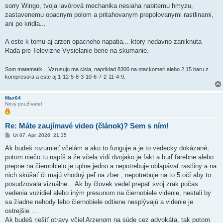
í
sorry Wingo, tvoja lavórová mechanika nesiaha nabitemu hmyzu,
s
zastavenemu opacnym polom a pritahovanym prepolovanymi rastlinami,
p
e
ani po kridla...
v
o
k
A este k tomu aj arzen opacneho napatia... ktory nedavno zaniknuta
Rada pre Televizne Vysielanie berie na skumanie.
Som matematik... Vzrusuju ma cisla, napriklad 8300 na otackomeri alebo 2,15 baru z
kompresora a este aj 1-12-5-8-3-10-6-7-2-11-4-9.
Max64
Nový používateľ
Re: Máte zaujímavé video (článok)? Sem s ním!
P
Ut 07. Apr, 2026, 21:35
r
í
Ak budeš rozumieť včelám a ako to funguje a je to vedecky dokázané,
s
potom niečo tu napíš a že včela vidí dvojako je fakt a buď farebne alebo
p
e
prepne na čiernobielo je uplne jedno a nepotrebuje oblapávať rastliny a na
v
nich skúšať či majú vhodný peľ na zber , nepotrebuje na to 5 očí aby to
o
k
posudzovala vizuálne... Ak by človek vedel prepať svoj zrak počas
vedenia vozidiel alebo iným presunom na čiernobiele videnie, nestali by
sa žiadne nehody lebo čiernobiele odtiene nesplývajú a videnie je
ostrejšie ...
Ak budeš riešiť otravy včiel Arzenom na súde cez advokáta, tak potom