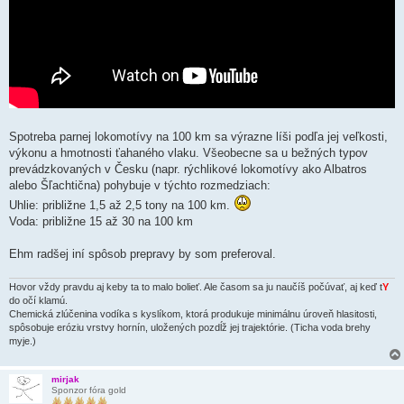
Spotreba parnej lokomotívy na 100 km sa výrazne líši podľa jej veľkosti,
výkonu a hmotnosti ťahaného vlaku. Všeobecne sa u bežných typov
prevádzkovaných v Česku (napr. rýchlikové lokomotívy ako Albatros
alebo Šľachtična) pohybuje v týchto rozmedziach:
Uhlie: približne 1,5 až 2,5 tony na 100 km.
Voda: približne 15 až 30 na 100 km
Ehm radšej iní spôsob prepravy by som preferoval.
Hovor vždy pravdu aj keby ta to malo bolieť. Ale časom sa ju naučíš počúvať, aj keď t
Y
do očí klamú.
Chemická zlúčenina vodíka s kyslíkom, ktorá produkuje minimálnu úroveň hlasitosti,
spôsobuje eróziu vrstvy hornín, uložených pozdĺž jej trajektórie. (Ticha voda brehy
myje.)
mirjak
Sponzor fóra gold