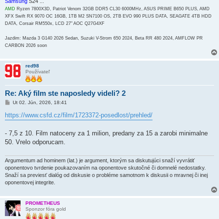
Samsung
S24 ...
AMD
Ryzen 7800X3D, Patriot Venom 32GB DDR5 CL30 6000MHz, ASUS PRIME B650 PLUS, AMD
XFX Swift RX 9070 OC 16GB, 1TB M2 SN7100 OS, 2TB EVO 990 PLUS DATA, SEAGATE 4TB HDD
DATA, Corsair RM550x, LCD 27" AOC Q27G4XF
Jazdim: Mazda 3 G140 2026 Sedan, Suzuki V-Strom 650 2024, Beta RR 480 2024, AMFLOW PR
CARBON 2026 soon
red98
Používateľ
Re: Aký film ste naposledy videli? 2
P
Ut 02. Jún, 2026, 18:41
r
í
https://www.csfd.cz/film/1723372-posedlost/prehled/
s
p
e
- 7,5 z 10. Film natoceny za 1 milion, predany za 15 a zarobi minimalne
v
50. Vrelo odporucam.
o
k
Argumentum ad hominem (lat.) je argument, ktorým sa diskutujúci snaží vyvrátiť
oponentovo tvrdenie poukazovaním na oponentove skutočné či domnelé nedostatky.
Snaží sa previesť dialóg od diskusie o probléme samotnom k diskusii o mravnej či inej
oponentovej integrite.
PROMETHEUS
Sponzor fóra gold