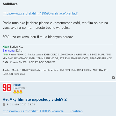
r
í
Anihilace
s
p
e
https://www.csfd.sk/film/419596-anihilace/prehlad/
v
o
k
Podla mna ako je dobre pisane v komentaroch csfd, ten film sa hra na
viac, ako na co ma... proste trochu wtf cele..
50% - za celkovo ideu filmu a biednych hercov...
Xbox
Series X...
Samsung
S24 ...
AMD
Ryzen 7800X3D, Patriot Venom 32GB DDR5 CL30 6000MHz, ASUS PRIME B650 PLUS, AMD
XFX Swift RX 9070 OC 16GB, 1TB M2 SN7100 OS, 2TB EVO 990 PLUS DATA, SEAGATE 4TB HDD
DATA, Corsair RM550x, LCD 27" AOC Q27G4XF
Jazdim: Mazda 3 G140 2026 Sedan, Suzuki V-Strom 650 2024, Beta RR 480 2024, AMFLOW PR
CARBON 2026 soon
red98
Používateľ
Re: Aký film ste naposledy videli? 2
P
St 11. Mar, 2026, 22:04
r
í
https://www.csfd.cz/film/1700848-carode ... u/prehled/
s