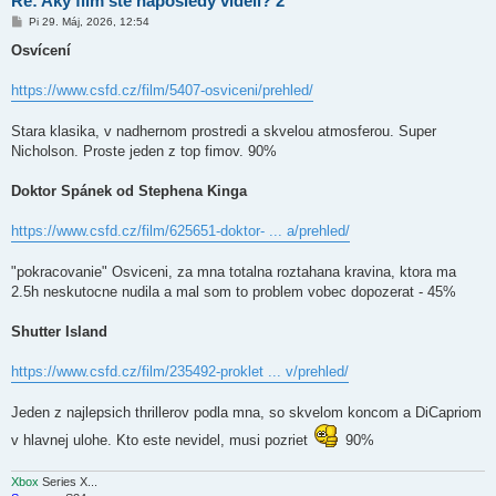
Re: Aký film ste naposledy videli? 2
P
Pi 29. Máj, 2026, 12:54
r
í
Osvícení
s
p
e
https://www.csfd.cz/film/5407-osviceni/prehled/
v
o
k
Stara klasika, v nadhernom prostredi a skvelou atmosferou. Super
Nicholson. Proste jeden z top fimov. 90%
Doktor Spánek od Stephena Kinga
https://www.csfd.cz/film/625651-doktor- ... a/prehled/
"pokracovanie" Osviceni, za mna totalna roztahana kravina, ktora ma
2.5h neskutocne nudila a mal som to problem vobec dopozerat - 45%
Shutter Island
https://www.csfd.cz/film/235492-proklet ... v/prehled/
Jeden z najlepsich thrillerov podla mna, so skvelom koncom a DiCapriom
v hlavnej ulohe. Kto este nevidel, musi pozriet
90%
Xbox
Series X...