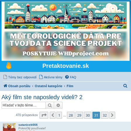
Pretaktovanie.sk
Témy bez odpovedí
Aktívne témy
FAQ
H
Obsah portálu
Ostatné kategórie
Film
ľ
Aký film ste naposledy videli? 2
a
Hľadať
Rozšírené vyhľadávanie
d
a
Strana
31
z
32
1
28
29
30
31
32
Predchádzajúci
Ďalšia
470 príspevkov
…
ť
satanicek666
Pokročilý používateľ