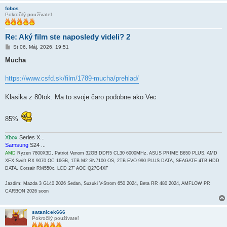
fobos
Pokročilý používateľ
Re: Aký film ste naposledy videli? 2
P
St 06. Máj, 2026, 19:51
r
í
Mucha
s
p
e
https://www.csfd.sk/film/1789-mucha/prehlad/
v
o
k
Klasika z 80tok. Ma to svoje čaro podobne ako Vec
85%
Xbox
Series X...
Samsung
S24 ...
AMD
Ryzen 7800X3D, Patriot Venom 32GB DDR5 CL30 6000MHz, ASUS PRIME B650 PLUS, AMD
XFX Swift RX 9070 OC 16GB, 1TB M2 SN7100 OS, 2TB EVO 990 PLUS DATA, SEAGATE 4TB HDD
DATA, Corsair RM550x, LCD 27" AOC Q27G4XF
Jazdim: Mazda 3 G140 2026 Sedan, Suzuki V-Strom 650 2024, Beta RR 480 2024, AMFLOW PR
CARBON 2026 soon
satanicek666
Pokročilý používateľ