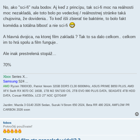
o
k
No, ako "sci-fi" nula bodov. Aj keď z princípu, tak sci-fi moc na reálnosti
moc nezakladá, ale toto bolo po vedeckej / reálnostnej stránke taká
chujovina, že dovidenia.. To keď išli zbierať tie baktérie, to bolo fakt
komédia a totálna blbosť a nie sci-fi
A hlavná dvojica, na ktorej film zakladá ? Tak to sa dalo celkom.. celkom
im to hrá spolu a film funguje..
Ale inak prestrelená stopáž...
70%
Xbox
Series X...
Samsung
S24 ...
AMD
Ryzen 7800X3D, Patriot Venom 32GB DDR5 CL30 6000MHz, ASUS PRIME B650 PLUS, AMD
XFX Swift RX 9070 OC 16GB, 1TB M2 SN7100 OS, 2TB EVO 990 PLUS DATA, SEAGATE 4TB HDD
DATA, Corsair RM550x, LCD 27" AOC Q27G4XF
Jazdim: Mazda 3 G140 2026 Sedan, Suzuki V-Strom 650 2024, Beta RR 480 2024, AMFLOW PR
CARBON 2026 soon
fobos
Pokročilý používateľ