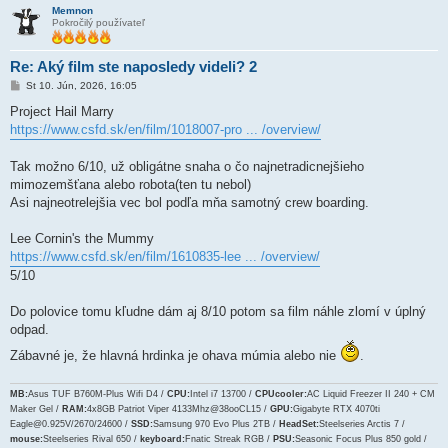
Memnon
Pokročilý používateľ
Re: Aký film ste naposledy videli? 2
P
St 10. Jún, 2026, 16:05
r
í
Project Hail Marry
s
https://www.csfd.sk/en/film/1018007-pro ... /overview/
p
e
v
Tak možno 6/10, už obligátne snaha o čo najnetradicnejšieho
o
k
mimozemšťana alebo robota(ten tu nebol)
Asi najneotrelejšia vec bol podľa mňa samotný crew boarding.
Lee Cornin's the Mummy
https://www.csfd.sk/en/film/1610835-lee ... /overview/
5/10
Do polovice tomu kľudne dám aj 8/10 potom sa film náhle zlomí v úplný
odpad.
Zábavné je, že hlavná hrdinka je ohava múmia alebo nie
.
MB:
Asus TUF B760M-Plus Wifi D4 /
CPU:
Intel i7 13700 /
CPUcooler:
AC Liquid Freezer II 240 + CM
Maker Gel /
RAM:
4x8GB Patriot Viper 4133Mhz@38ooCL15 /
GPU:
Gigabyte RTX 4070ti
Eagle@0.925V/2670/24600 /
SSD:
Samsung 970 Evo Plus 2TB /
HeadSet:
Steelseries Arctis 7 /
mouse:
Steelseries Rival 650 /
keyboard:
Fnatic Streak RGB /
PSU:
Seasonic Focus Plus 850 gold /