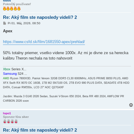
fobos
Pokročilý používateľ
Re: Aký film ste naposledy videli? 2
P
Pi 01. Máj, 2026, 08:50
r
í
Apex
s
p
e
https://www.csfd.sk/film/1681550-apex/prehlad/
v
o
k
50% totalny priemer, vsetko videne 1000x. Az mi je divne ze sa herecka
kalibru Theron nechala na toto nahovorit
Xbox
Series X...
Samsung
S24 ...
AMD
Ryzen 7800X3D, Patriot Venom 32GB DDR5 CL30 6000MHz, ASUS PRIME B650 PLUS, AMD
XFX Swift RX 9070 OC 16GB, 1TB M2 SN7100 OS, 2TB EVO 990 PLUS DATA, SEAGATE 4TB HDD
DATA, Corsair RM550x, LCD 27" AOC Q27G4XF
Jazdim: Mazda 3 G140 2026 Sedan, Suzuki V-Strom 650 2024, Beta RR 480 2024, AMFLOW PR
CARBON 2026 soon
lopo1
Sponzor fóra silver
Re: Aký film ste naposledy videli? 2