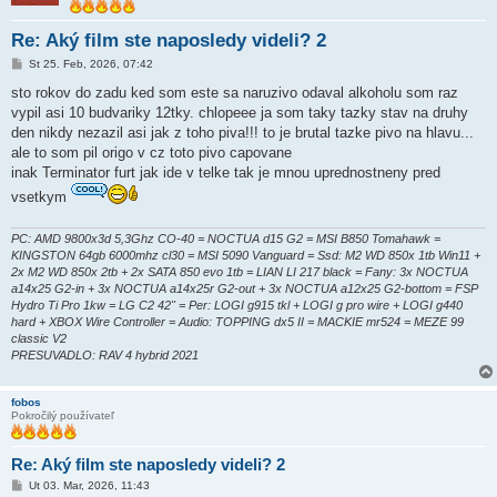
Re: Aký film ste naposledy videli? 2
P
St 25. Feb, 2026, 07:42
r
í
sto rokov do zadu ked som este sa naruzivo odaval alkoholu som raz
s
vypil asi 10 budvariky 12tky. chlopeee ja som taky tazky stav na druhy
p
e
den nikdy nezazil asi jak z toho piva!!! to je brutal tazke pivo na hlavu...
v
ale to som pil origo v cz toto pivo capovane
o
k
inak Terminator furt jak ide v telke tak je mnou uprednostneny pred
vsetkym
PC: AMD 9800x3d 5,3Ghz CO-40 = NOCTUA d15 G2 = MSI B850 Tomahawk =
KINGSTON 64gb 6000mhz cl30 = MSI 5090 Vanguard = Ssd: M2 WD 850x 1tb Win11 +
2x M2 WD 850x 2tb + 2x SATA 850 evo 1tb = LIAN LI 217 black = Fany: 3x NOCTUA
a14x25 G2-in + 3x NOCTUA a14x25r G2-out + 3x NOCTUA a12x25 G2-bottom = FSP
Hydro Ti Pro 1kw = LG C2 42" = Per: LOGI g915 tkl + LOGI g pro wire + LOGI g440
hard + XBOX Wire Controller = Audio: TOPPING dx5 II = MACKIE mr524 = MEZE 99
classic V2
PRESUVADLO: RAV 4 hybrid 2021
fobos
Pokročilý používateľ
Re: Aký film ste naposledy videli? 2
P
Ut 03. Mar, 2026, 11:43