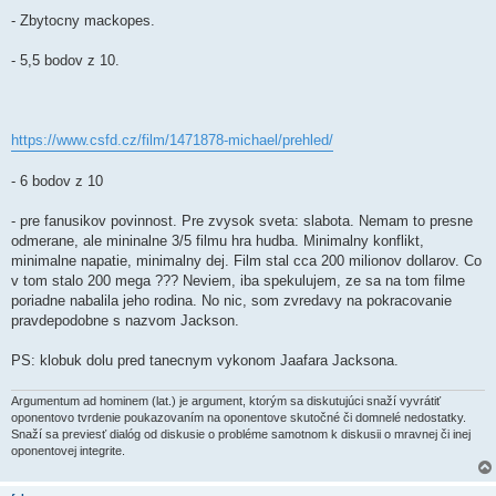
p
e
- Zbytocny mackopes.
v
o
k
- 5,5 bodov z 10.
https://www.csfd.cz/film/1471878-michael/prehled/
- 6 bodov z 10
- pre fanusikov povinnost. Pre zvysok sveta: slabota. Nemam to presne
odmerane, ale mininalne 3/5 filmu hra hudba. Minimalny konflikt,
minimalne napatie, minimalny dej. Film stal cca 200 milionov dollarov. Co
v tom stalo 200 mega ??? Neviem, iba spekulujem, ze sa na tom filme
poriadne nabalila jeho rodina. No nic, som zvredavy na pokracovanie
pravdepodobne s nazvom Jackson.
PS: klobuk dolu pred tanecnym vykonom Jaafara Jacksona.
Argumentum ad hominem (lat.) je argument, ktorým sa diskutujúci snaží vyvrátiť
oponentovo tvrdenie poukazovaním na oponentove skutočné či domnelé nedostatky.
Snaží sa previesť dialóg od diskusie o probléme samotnom k diskusii o mravnej či inej
oponentovej integrite.