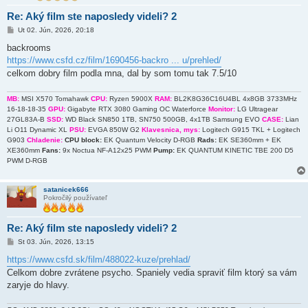
Re: Aký film ste naposledy videli? 2
P
Ut 02. Jún, 2026, 20:18
r
í
backrooms
s
https://www.csfd.cz/film/1690456-backro ... u/prehled/
p
e
celkom dobry film podla mna, dal by som tomu tak 7.5/10
v
o
k
MB:
MSI X570 Tomahawk
CPU:
Ryzen 5900X
RAM:
BL2K8G36C16U4BL 4x8GB 3733MHz
16-18-18-35
GPU:
Gigabyte RTX 3080 Gaming OC Waterforce
Monitor:
LG Ultragear
27GL83A-B
SSD:
WD Black SN850 1TB, SN750 500GB, 4x1TB Samsung EVO
CASE:
Lian
Li O11 Dynamic XL
PSU:
EVGA 850W G2
Klavesnica, mys:
Logitech G915 TKL + Logitech
G903
Chladenie:
CPU block:
EK Quantum Velocity D-RGB
Rads:
EK SE360mm + EK
XE360mm
Fans:
9x Noctua NF-A12x25 PWM
Pump:
EK QUANTUM KINETIC TBE 200 D5
PWM D-RGB
satanicek666
Pokročilý používateľ
Re: Aký film ste naposledy videli? 2
P
St 03. Jún, 2026, 13:15
r
í
https://www.csfd.sk/film/488022-kuze/prehlad/
s
Celkom dobre zvrátene psycho. Spaniely vedia spraviť film ktorý sa vám
p
e
zaryje do hlavy.
v
o
k