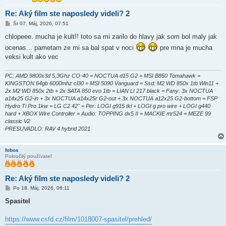
Re: Aký film ste naposledy videli? 2
P
Št 07. Máj, 2026, 07:51
r
í
chlopeee. mucha je kult!! toto sa mi zarilo do hlavy jak som bol maly jak
s
ocenas... pametam ze mi sa bal spat v noci
pre mna je mucha
p
e
veksi kult ako vec
v
o
k
PC: AMD 9800x3d 5,3Ghz CO-40 = NOCTUA d15 G2 = MSI B850 Tomahawk =
KINGSTON 64gb 6000mhz cl30 = MSI 5090 Vanguard = Ssd: M2 WD 850x 1tb Win11 +
2x M2 WD 850x 2tb + 2x SATA 850 evo 1tb = LIAN LI 217 black = Fany: 3x NOCTUA
a14x25 G2-in + 3x NOCTUA a14x25r G2-out + 3x NOCTUA a12x25 G2-bottom = FSP
Hydro Ti Pro 1kw = LG C2 42" = Per: LOGI g915 tkl + LOGI g pro wire + LOGI g440
hard + XBOX Wire Controller = Audio: TOPPING dx5 II = MACKIE mr524 = MEZE 99
classic V2
PRESUVADLO: RAV 4 hybrid 2021
fobos
Pokročilý používateľ
Re: Aký film ste naposledy videli? 2
P
Po 18. Máj, 2026, 06:11
r
í
Spasitel
s
p
e
https://www.csfd.cz/film/1018007-spasitel/prehled/
v