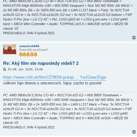
PC: AMD 9800x3d 5,3Ghz CO-40 = NOCTUA d15 G2 = MSI B850 Tomahawk =
KINGSTON 64gb 6000mhz cl30 = MSI 5090 Vanguard = Ssd: M2 WD 850x 1tb Win11 +
2x M2 WD 850x 2tb + 2x SATA 850 evo 1tb = LIAN LI 217 black = Fany: 3x NOCTUA
a14x25 G2-in + 3x NOCTUA a14x25r G2-out + 3x NOCTUA a12x25 G2-bottom = FSP
Hydro Ti Pro 1kw = LG C2 42" = Per: LOGI g915 tkl + LOGI g pro wire + LOGI g440
hard + XBOX Wire Controller = Audio: TOPPING dx5 II = MACKIE mr524 = MEZE 99
classic V2
PRESUVADLO: RAV 4 hybrid 2021
satanicek666
Pokročilý používateľ
Re: Aký film ste naposledy videli? 2
P
Po 08. Jún, 2026, 13:48
r
í
https://www.csfd.sk/film/1378034-ja-kap ... YwJGwwJGgw
s
celkom fajn drama o utecencoch. fajny zazito to pozriet
p
e
v
o
PC: AMD 9800x3d 5,3Ghz CO-40 = NOCTUA d15 G2 = MSI B850 Tomahawk =
k
KINGSTON 64gb 6000mhz cl30 = MSI 5090 Vanguard = Ssd: M2 WD 850x 1tb Win11 +
2x M2 WD 850x 2tb + 2x SATA 850 evo 1tb = LIAN LI 217 black = Fany: 3x NOCTUA
a14x25 G2-in + 3x NOCTUA a14x25r G2-out + 3x NOCTUA a12x25 G2-bottom = FSP
Hydro Ti Pro 1kw = LG C2 42" = Per: LOGI g915 tkl + LOGI g pro wire + LOGI g440
hard + XBOX Wire Controller = Audio: TOPPING dx5 II = MACKIE mr524 = MEZE 99
classic V2
PRESUVADLO: RAV 4 hybrid 2021