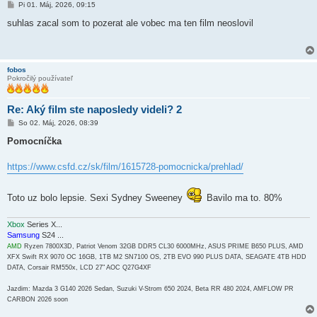
P
Pi 01. Máj, 2026, 09:15
r
í
suhlas zacal som to pozerat ale vobec ma ten film neoslovil
s
p
e
v
o
fobos
k
Pokročilý používateľ
Re: Aký film ste naposledy videli? 2
P
So 02. Máj, 2026, 08:39
r
í
Pomocníčka
s
p
e
https://www.csfd.cz/sk/film/1615728-pomocnicka/prehlad/
v
o
k
Toto uz bolo lepsie. Sexi Sydney Sweeney
Bavilo ma to. 80%
Xbox
Series X...
Samsung
S24 ...
AMD
Ryzen 7800X3D, Patriot Venom 32GB DDR5 CL30 6000MHz, ASUS PRIME B650 PLUS, AMD
XFX Swift RX 9070 OC 16GB, 1TB M2 SN7100 OS, 2TB EVO 990 PLUS DATA, SEAGATE 4TB HDD
DATA, Corsair RM550x, LCD 27" AOC Q27G4XF
Jazdim: Mazda 3 G140 2026 Sedan, Suzuki V-Strom 650 2024, Beta RR 480 2024, AMFLOW PR
CARBON 2026 soon