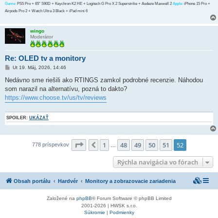
Game:
PS5 Pro + 65" S90D + Keychron K2 HE + Logitech G Pro X 2 Superstrike + Audeze Maxwell 2
Apple:
iPhone 15 Pro +
Airpods Pro 2 + Watch Ultra 3 Black + iPad mini 6
wingo
Moderátor
Re: OLED tv a monitory
P
Ut 19. Máj, 2026, 14:46
r
í
Nedávno sme riešili ako RTINGS zamkol podrobné recenzie. Náhodou
s
som narazil na alternatívu, pozná to dakto?
p
e
https://www.choose.tv/us/tv/reviews
v
o
k
SPOILER:
UKÁZAŤ
Strana
52
z
52
1
48
49
50
51
52
Predchádzajúci
778 príspevkov
…
Rýchla navigácia vo fórach
Obsah portálu
Hardvér
Monitory a zobrazovacie zariadenia
Založené na
phpBB
® Forum Software © phpBB Limited
2001-2026 | HWSK s.r.o.
Súkromie
|
Podmienky