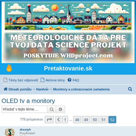
Pretaktovanie.sk
Témy bez odpovedí
Aktívne témy
FAQ
H
Obsah portálu
Hardvér
Monitory a zobrazovacie zariadenia
ľ
OLED tv a monitory
a
Hľadať
Rozšírené vyhľadávanie
d
a
Strana
52
z
52
1
48
49
50
51
52
Predchádzajúci
778 príspevkov
…
ť
drastyk
Používateľ