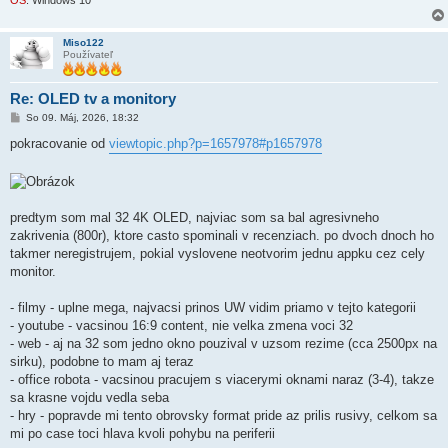
Miso122
Používateľ
Re: OLED tv a monitory
P
So 09. Máj, 2026, 18:32
r
í
pokracovanie od
viewtopic.php?p=1657978#p1657978
s
p
e
v
o
k
predtym som mal 32 4K OLED, najviac som sa bal agresivneho
zakrivenia (800r), ktore casto spominali v recenziach. po dvoch dnoch ho
takmer neregistrujem, pokial vyslovene neotvorim jednu appku cez cely
monitor.
- filmy - uplne mega, najvacsi prinos UW vidim priamo v tejto kategorii
- youtube - vacsinou 16:9 content, nie velka zmena voci 32
- web - aj na 32 som jedno okno pouzival v uzsom rezime (cca 2500px na
sirku), podobne to mam aj teraz
- office robota - vacsinou pracujem s viacerymi oknami naraz (3-4), takze
sa krasne vojdu vedla seba
- hry - popravde mi tento obrovsky format pride az prilis rusivy, celkom sa
mi po case toci hlava kvoli pohybu na periferii