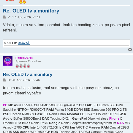
Re: OLED tv a monitory
P
Po 27. Apr, 2026, 22:11
r
í
Vdaka, musim sa v tom pohrabat. Inak ten banding zmizol po prvom pixel
s
refreshi.
p
e
v
o
SPOILER:
UKÁZAŤ
k
Pepeb007xx
Sponzor fóra silver
Re: OLED tv a monitory
P
Ut 28. Apr, 2026, 09:46
r
í
to som mal aj ja tusim, mal som mega viditelne pasy cez obraz, po
s
prvom cisteni vybafco
p
e
v
o
PC
MB
Asus B550-F
CPU
AMD 5800X3D @4,4GHz
CPU AIO
FD Lumen S36
GPU
k
Sapphire NITRO+ RX9070XT
RAM
Patriot 64GB DDR4
SSD
Samsung 990 PRO 2 TB
PSU
Corsair RM850x
Case
FD North Chalk
Monitor
LG C5 42"
OS
Win 11PRO64SK
Audio
Edifier S880DBmk2
DAC
Topping DX1 II
GamePad
Xbox wireless
Phone

iPhone17PM
Buds
Noble Rex5
Dongle
Noble Sceptre #lifetimespotifypremium
NAS
MB
Asrock Z790
CPU
Intel 14400 @2.5GHz
CPU fan
ARCTIC Freezer
RAM
Crucial 32GB
DDR5
SSD cache
WD 2x500GB
HDD
Toshiba 3x22TB
PSU
Corsair RM750x
Case