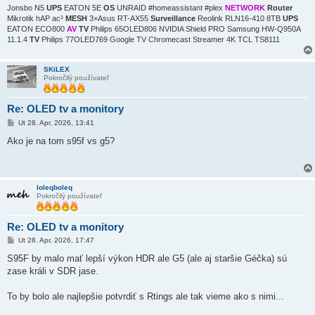
Jonsbo N5
UPS
EATON 5E
OS
UNRAID #homeassistant #plex
NETWORK
Router
Mikrotik hAP ac³
MESH
3×Asus RT-AX55
Surveillance
Reolink RLN16-410 8TB
UPS
EATON ECO800
AV
TV
Philips 65OLED806 NVIDIA Shield PRO Samsung HW-Q950A
11.1.4
TV
Philips 77OLED769 Google TV Chromecast Streamer 4K TCL TS8111
SKiLEX
Pokročilý používateľ
Re: OLED tv a monitory
P
Ut 28. Apr, 2026, 13:41
r
í
Ako je na tom s95f vs g5?
s
p
e
v
o
loleqboleq
k
Pokročilý používateľ
Re: OLED tv a monitory
P
Ut 28. Apr, 2026, 17:47
r
í
S95F by malo mať lepší výkon HDR ale G5 (ale aj staršie Géčka) sú
s
zase králi v SDR jase.
p
e
v
To by bolo ale najlepšie potvrdiť s Rtings ale tak vieme ako s nimi...
o
k