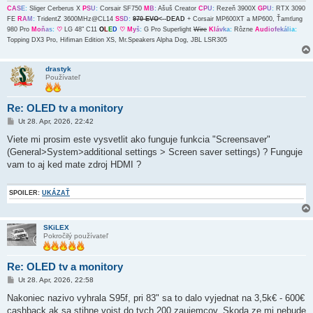
C
A
S
E
:
Sliger Cerberus X
P
S
U
:
Corsair SF750
M
B
:
Ašuš Creator
C
P
U
:
Rezeň 3900X
G
P
U
:
RTX 3090
FE
R
A
M
:
TridentZ 3600MHz@CL14
S
S
D
:
970 EVO
<--DEAD
+ Corsair MP600XT a MP600, Ťamťung
980 Pro
M
o
ň
a
s
:
♡
LG 48" C11
O
L
E
D
♡
M
y
š
:
G Pro Superlight
Wire
K
l
á
v
k
a
:
Rôzne
A
u
d
i
o
f
e
k
á
l
i
a
:
Topping DX3 Pro, Hifiman Edition XS, Mr.Speakers Alpha Dog, JBL LSR305
drastyk
Používateľ
Re: OLED tv a monitory
P
Ut 28. Apr, 2026, 22:42
r
í
Viete mi prosim este vysvetlit ako funguje funkcia "Screensaver"
s
(General>System>additional settings > Screen saver settings) ? Funguje
p
e
vam to aj ked mate zdroj HDMI ?
v
o
k
SPOILER:
UKÁZAŤ
SKiLEX
Pokročilý používateľ
Re: OLED tv a monitory
P
Ut 28. Apr, 2026, 22:58
r
í
Nakoniec nazivo vyhrala S95f, pri 83" sa to dalo vyjednat na 3,5k€ - 600€
s
cashback ak sa stihne vojst do tych 200 zaujemcov. Skoda ze mi nebude
p