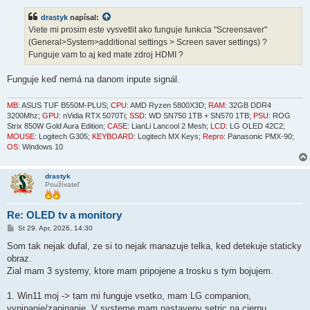
í
s
drastyk
napísal:
p
e
Viete mi prosim este vysvetlit ako funguje funkcia "Screensaver"
v
(General>System>additional settings > Screen saver settings) ?
o
k
Funguje vam to aj ked mate zdroj HDMI ?
Funguje keď nemá na danom inpute signál.
MB
: ASUS TUF B550M-PLUS;
CPU
: AMD Ryzen 5800X3D;
RAM
: 32GB DDR4
3200Mhz;
GPU
: nVidia RTX 5070Ti;
SSD
: WD SN750 1TB + SN570 1TB;
PSU
: ROG
Strix 850W Gold Aura Edition;
CASE
: LianLi Lancool 2 Mesh;
LCD
: LG OLED 42C2;
MOUSE
: Logitech G305;
KEYBOARD
: Logitech MX Keys;
Repro
: Panasonic PMX-90;
OS
: Windows 10
drastyk
Používateľ
Re: OLED tv a monitory
P
St 29. Apr, 2026, 14:30
r
í
Som tak nejak dufal, ze si to nejak manazuje telka, ked detekuje staticky
s
obraz.
p
e
Zial mam 3 systemy, ktore mam pripojene a trosku s tym bojujem.
v
o
k
1. Win11 moj -> tam mi funguje vsetko, mam LG companion,
vypinanie/zapinanie. V systeme mam nastaveny setric na ciernu