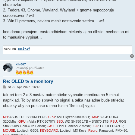
obrazovku.
2. Fedora 43, Gnome, Wayland. Wayland + gnome nepodporuje
screensaver ? wtf
3. Win11 pracovny, neviem menit nastavenie setrica... wtf
ked doma pracujem, casto odbieham niekedy aj na dlhsie, nechce sa mi
to manualne vypinat...
SPOILER:
UKÁZAŤ
kllr007
Pokročilý používateľ
Re: OLED tv a monitory
P
St 29. Apr, 2026, 16:43
r
í
tak pri tom 2 a 3 nastav automaticke vypnutie monitora na 5 minut
s
napriklad. To by malo spravit no signal a telka nasladne bude striedat
p
e
obrazky aby sa po case u mna tusim 15minut) vypla
v
o
k
MB
: ASUS TUF B550M-PLUS;
CPU
: AMD Ryzen 5800X3D;
RAM
: 32GB DDR4
3200Mhz;
GPU
: nVidia RTX 5070Ti;
SSD
: WD SN750 1TB + SN570 1TB;
PSU
: ROG
Strix 850W Gold Aura Edition;
CASE
: LianLi Lancool 2 Mesh;
LCD
: LG OLED 42C2;
MOUSE
: Logitech G305;
KEYBOARD
: Logitech MX Keys;
Repro
: Panasonic PMX-90;
OS
: Windows 10