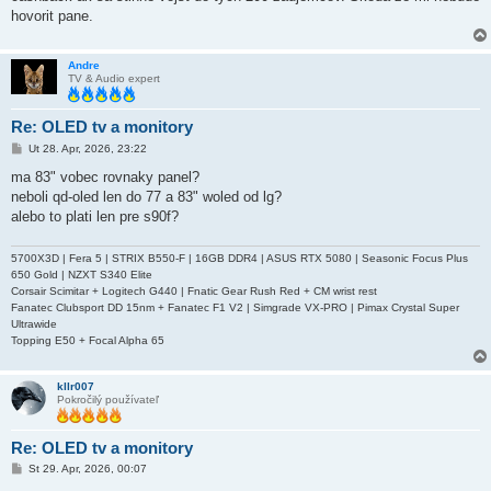
e
hovorit pane.
v
o
k
Andre
TV & Audio expert
Re: OLED tv a monitory
P
Ut 28. Apr, 2026, 23:22
r
í
ma 83" vobec rovnaky panel?
s
neboli qd-oled len do 77 a 83" woled od lg?
p
e
alebo to plati len pre s90f?
v
o
k
5700X3D | Fera 5 | STRIX B550-F | 16GB DDR4 | ASUS RTX 5080 | Seasonic Focus Plus
650 Gold | NZXT S340 Elite
Corsair Scimitar + Logitech G440 | Fnatic Gear Rush Red + CM wrist rest
Fanatec Clubsport DD 15nm + Fanatec F1 V2 | Simgrade VX-PRO | Pimax Crystal Super
Ultrawide
Topping E50 + Focal Alpha 65
kllr007
Pokročilý používateľ
Re: OLED tv a monitory
P
St 29. Apr, 2026, 00:07
r