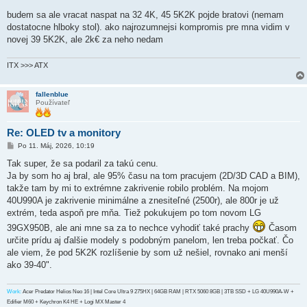
budem sa ale vracat naspat na 32 4K, 45 5K2K pojde bratovi (nemam
dostatocne hlboky stol). ako najrozumnejsi kompromis pre mna vidim v
novej 39 5K2K, ale 2k€ za neho nedam
ITX >>> ATX
fallenblue
Používateľ
Re: OLED tv a monitory
P
Po 11. Máj, 2026, 10:19
r
í
Tak super, že sa podaril za takú cenu.
s
Ja by som ho aj bral, ale 95% času na tom pracujem (2D/3D CAD a BIM),
p
e
takže tam by mi to extrémne zakrivenie robilo problém. Na mojom
v
40U990A je zakrivenie minimálne a znesiteľné (2500r), ale 800r je už
o
k
extrém, teda aspoň pre mňa. Tiež pokukujem po tom novom LG
39GX950B, ale ani mne sa za to nechce vyhodiť také prachy
Časom
určite prídu aj ďalšie modely s podobným panelom, len treba počkať. Čo
ale viem, že pod 5K2K rozlíšenie by som už nešiel, rovnako ani menší
ako 39-40".
Work:
Acer Predator Helios Neo 16 | Intel Core Ultra 9 275HX | 64GB RAM | RTX 5060 8GB | 3TB SSD + LG 40U990A-W +
Edifier M60 + Keychron K4 HE + Logi MX Master 4