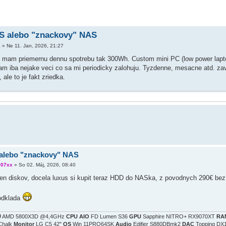
S alebo "znackovy" NAS
k
»
Ne 11. Jan, 2026, 21:27
a mam priemernu dennu spotrebu tak 300Wh. Custom mini PC (low power lapto
am iba nejake veci co sa mi periodicky zalohuju. Tyzdenne, mesacne atd. za
le to je fakt zriedka.
alebo "znackovy" NAS
007xx
»
So 02. Máj, 2026, 08:40
ien diskov, docela luxus si kupit teraz HDD do NASka, z povodnych 290€ bez
 odklada
U
AMD 5800X3D @4,4GHz
CPU AIO
FD Lumen S36
GPU
Sapphire NITRO+ RX9070XT
RA
Chalk
Monitor
LG C5 42"
OS
Win 11PRO64SK
Audio
Edifier S880DBmk2
DAC
Topping DX1