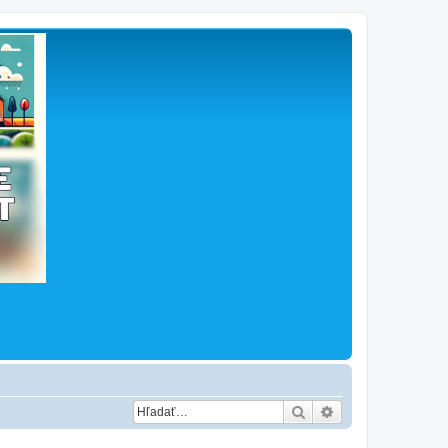
Hľadať
Rozšírené vyhľad