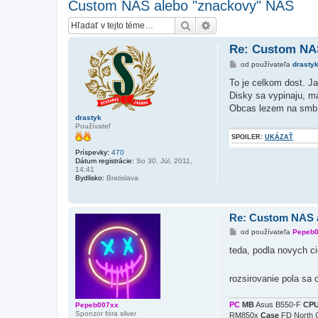
Custom NAS alebo "znackovy" NAS
Hľadať
Rozšírené vyhľadávanie
Re: Custom NA
P
od používateľa
drasty
r
í
To je celkom dost. J
s
Disky sa vypinaju, m
p
e
Obcas lezem na smb, a
v
drastyk
o
Používateľ
k
SPOILER:
UKÁZAŤ
Príspevky:
470
Dátum registrácie:
So 30. Júl, 2011,
14:41
Bydlisko:
Bratislava
Re: Custom NAS 
P
od používateľa
Pepeb
r
í
teda, podla novych c
s
p
e
rozsirovanie pola sa
v
o
k
PC
MB
Asus B550-F
CP
Pepeb007xx
Sponzor fóra silver
RM850x
Case
FD North 