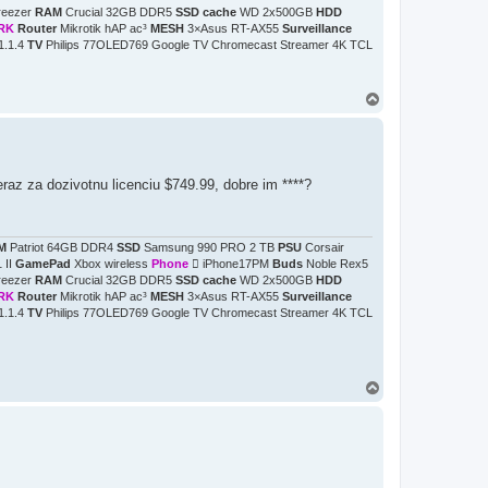
reezer
RAM
Crucial 32GB DDR5
SSD cache
WD 2x500GB
HDD
RK
Router
Mikrotik hAP ac³
MESH
3×Asus RT-AX55
Surveillance
1.1.4
TV
Philips 77OLED769 Google TV Chromecast Streamer 4K TCL
H
o
r
e
eraz za dozivotnu licenciu $749.99, dobre im ****?
M
Patriot 64GB DDR4
SSD
Samsung 990 PRO 2 TB
PSU
Corsair
 II
GamePad
Xbox wireless
Phone
 iPhone17PM
Buds
Noble Rex5
reezer
RAM
Crucial 32GB DDR5
SSD cache
WD 2x500GB
HDD
RK
Router
Mikrotik hAP ac³
MESH
3×Asus RT-AX55
Surveillance
1.1.4
TV
Philips 77OLED769 Google TV Chromecast Streamer 4K TCL
H
o
r
e