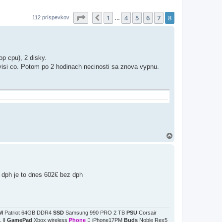
Strana
8
z
8
1
4
5
6
7
8
Predchádzajúci
112 príspevkov
…
p cpu), 2 disky.
visi co. Potom po 2 hodinach necinosti sa znova vypnu.
H
o
r
e
 dph je to dnes 602€ bez dph
M
Patriot 64GB DDR4
SSD
Samsung 990 PRO 2 TB
PSU
Corsair
 II
GamePad
Xbox wireless
Phone
 iPhone17PM
Buds
Noble Rex5