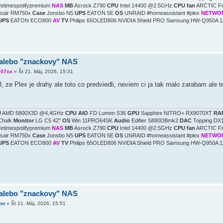
ifetimespotifypremium
NAS
MB
Asrock Z790
CPU
Intel 14400 @2.5GHz
CPU fan
ARCTIC F
sair RM750x
Case
Jonsbo N5
UPS
EATON 5E
OS
UNRAID #homeassistant #plex
NETWO
UPS
EATON ECO800
AV
TV
Philips 65OLED806 NVIDIA Shield PRO Samsung HW-Q950A 1
alebo "znackovy" NAS
007xx
»
Št 21. Máj, 2026, 15:31
 ze Plex je drahy ale toto co predviedli, neviem ci ja tak malo zarabam ale t
U
AMD 5800X3D @4,4GHz
CPU AIO
FD Lumen S36
GPU
Sapphire NITRO+ RX9070XT
RA
Chalk
Monitor
LG C5 42"
OS
Win 11PRO64SK
Audio
Edifier S880DBmk2
DAC
Topping DX1
ifetimespotifypremium
NAS
MB
Asrock Z790
CPU
Intel 14400 @2.5GHz
CPU fan
ARCTIC F
sair RM750x
Case
Jonsbo N5
UPS
EATON 5E
OS
UNRAID #homeassistant #plex
NETWO
UPS
EATON ECO800
AV
TV
Philips 65OLED806 NVIDIA Shield PRO Samsung HW-Q950A 1
alebo "znackovy" NAS
bo
»
Št 21. Máj, 2026, 15:51