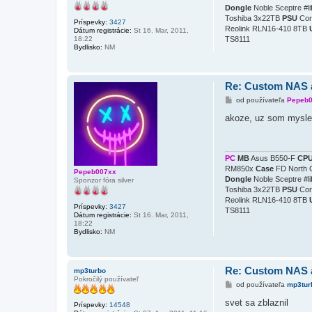
Dongle
Noble Sceptre #l
Toshiba 3x22TB
PSU
Cor
Príspevky:
3427
Reolink RLN16-410 8TB
Dátum registrácie:
St 16. Mar, 2011,
18:22
TS8111
Bydlisko:
NM
Re: Custom NAS 
P
od používateľa
Pepeb
r
í
akoze, uz som myslel,
s
p
e
v
o
PC
MB
Asus B550-F
CP
k
RM850x
Case
FD North 
Pepeb007xx
Dongle
Noble Sceptre #l
Sponzor fóra silver
Toshiba 3x22TB
PSU
Cor
Reolink RLN16-410 8TB
Príspevky:
3427
TS8111
Dátum registrácie:
St 16. Mar, 2011,
18:22
Bydlisko:
NM
Re: Custom NAS 
mp3turbo
Pokročilý používateľ
P
od používateľa
mp3tur
r
í
svet sa zblaznil
Príspevky:
14548
s