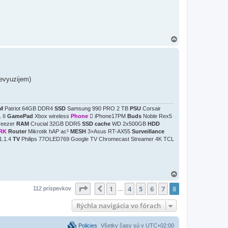
H
o
r
e
nevyuzijem)
M
Patriot 64GB DDR4
SSD
Samsung 990 PRO 2 TB
PSU
Corsair
 II
GamePad
Xbox wireless
Phone
 iPhone17PM
Buds
Noble Rex5
reezer
RAM
Crucial 32GB DDR5
SSD cache
WD 2x500GB
HDD
RK
Router
Mikrotik hAP ac³
MESH
3×Asus RT-AX55
Surveillance
1.1.4
TV
Philips 77OLED769 Google TV Chromecast Streamer 4K TCL
H
o
Strana
8
z
8
1
4
5
6
7
8
r
Predchádzajúci
112 príspevkov
…
e
Rýchla navigácia vo fórach
Policies
Všetky časy sú v
UTC+02:00