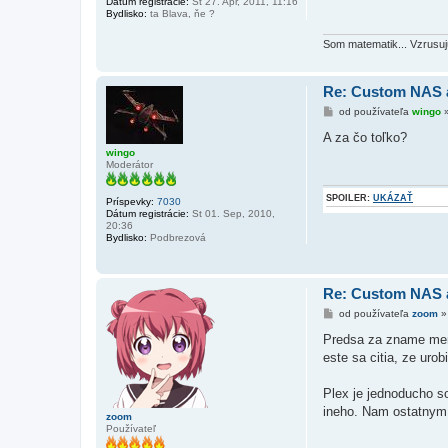
Dátum registrácie:
St 27. Apr, 2011, 11:16
p
Bydlisko:
ta Blava, ňe ?
e
v
o
Som matematik... Vzrusuju
k
Re: Custom NAS 
P
od používateľa
wingo
r
í
A za čo toľko?
s
wingo
p
Moderátor
e
v
o
SPOILER:
UKÁZAŤ
Príspevky:
7030
k
Dátum registrácie:
St 01. Sep, 2010,
20:36
Bydlisko:
Podbrezová
Re: Custom NAS 
P
od používateľa
zoom
r
í
Predsa za zname meno
s
este sa citia, ze urob
p
e
v
Plex je jednoducho so
o
k
ineho. Nam ostatnym 
zoom
Používateľ