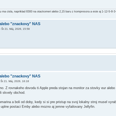
 ma cisla, napriklad 8300 na otackomeri alebo 2,15 baru z kompresora a este aj 1-12-5-8-3
alebo "znackovy" NAS
»
Št 21. Máj, 2026, 15:58
alebo "znackovy" NAS
»
Št 21. Máj, 2026, 16:18
. Z rovnakeho dovodu ti Apple preda stojan na monitor za stovky eur alebo 
ili skvely obchod.
marina a boli od doby, kedy si si pre pristup na svoj lokalny stroj musel vyr
uplne postaci Emby alebo mozno aj jemne vyfailovany Jellyfin.