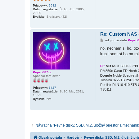
Príspevky:
2982
Dátum registrácie:
Št 16. Jún, 2005,
20:00
Bydlisko:
Bratislava (42)
Re: Custom NAS 
P
od používateľa
Pepeb
r
í
no, necham si ho, oz
s
kupil som si ho na r
p
e
v
o
PC
MB
Asus B550-F
CP
k
RM850x
Case
FD North 
Pepeb007xx
Dongle
Noble Sceptre #l
Sponzor fóra silver
Toshiba 3x22TB
PSU
Cor
Reolink RLN16-410 8TB
Príspevky:
3427
TS8111
Dátum registrácie:
St 16. Mar, 2011,
18:22
Bydlisko:
NM
Návrat na "Pevné disky, SSD, M.2, úložný priestor a mechanik
Obsah portálu
Hardvér
Pevné disky, SSD, M.2, úložný pr