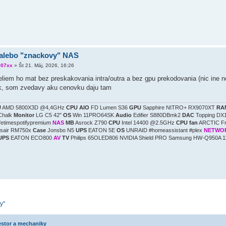
alebo "znackovy" NAS
007xx
»
Št 21. Máj, 2026, 16:26
eliem ho mat bez preskakovania intra/outra a bez gpu prekodovania (nic ine 
ok, som zvedavy aku cenovku daju tam
U
AMD 5800X3D @4,4GHz
CPU AIO
FD Lumen S36
GPU
Sapphire NITRO+ RX9070XT
RA
Chalk
Monitor
LG C5 42"
OS
Win 11PRO64SK
Audio
Edifier S880DBmk2
DAC
Topping DX1
ifetimespotifypremium
NAS
MB
Asrock Z790
CPU
Intel 14400 @2.5GHz
CPU fan
ARCTIC F
sair RM750x
Case
Jonsbo N5
UPS
EATON 5E
OS
UNRAID #homeassistant #plex
NETWO
UPS
EATON ECO800
AV
TV
Philips 65OLED806 NVIDIA Shield PRO Samsung HW-Q950A 1
y"
iestor a mechaniky