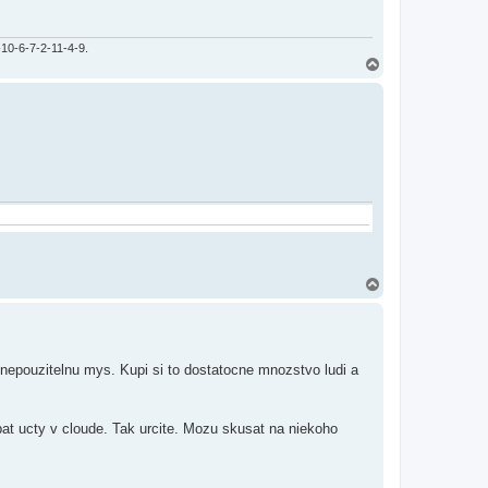
-10-6-7-2-11-4-9.
H
o
r
e
H
o
r
e
nepouzitelnu mys. Kupi si to dostatocne mnozstvo ludi a
abat ucty v cloude. Tak urcite. Mozu skusat na niekoho