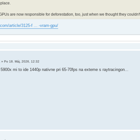
 place.
PUs are now responsible for deforestation, too, just when we thought they couldn'
com/article/3125-f ... -vram-gpu/
X
»
Po 18. Máj, 2026, 12:32
5900x mi to ide 1440p nativne pri 65-70fps na exteme s raytracingon...