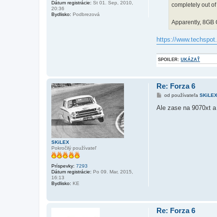
Dátum registrácie:
St 01. Sep, 2010,
completely out of
20:36
Bydlisko:
Podbrezová
Apparently, 8GB G
https://www.techspot.
SPOILER:
UKÁZAŤ
Re: Forza 6
P
od používateľa
SKiLE
r
í
Ale zase na 9070xt a 
s
p
e
v
o
k
SKiLEX
Pokročilý používateľ
Príspevky:
7293
Dátum registrácie:
Po 09. Mar, 2015,
16:13
Bydlisko:
KE
Re: Forza 6