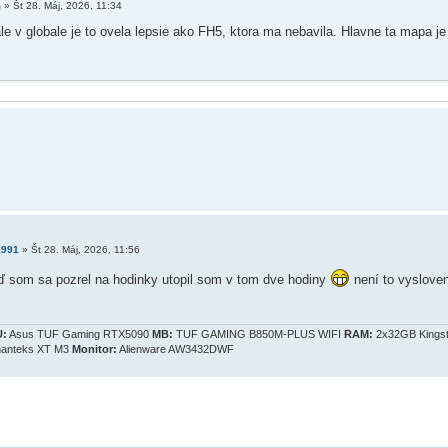
m
»
Št 28. Máj, 2026, 11:34
le v globale je to ovela lepsie ako FH5, ktora ma nebavila. Hlavne ta mapa je 
1991
»
Št 28. Máj, 2026, 11:56
eď som sa pozrel na hodinky utopil som v tom dve hodiny
není to vyslove
:
Asus TUF Gaming RTX5090
MB:
TUF GAMING B850M-PLUS WIFI
RAM:
2x32GB Kings
anteks XT M3
Monitor:
Alienware AW3432DWF