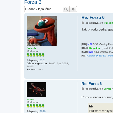
Forza 6
Hľadať
Rozšírené vyhľadávanie
Re: Forza 6
P
od používateľa
Fullesh
r
í
Tak prirodu vedia spr
s
p
e
v
o
|MB|
MSI
B450I Gaming Plu
k
Fullesh
|RAM|
Kingston
HyperX 2x
Moderátor
|SSD|
Intel
660p 1024GB M.
|OC|
Celeron D 330 E0
/
Pen
Príspevky:
5301
Dátum registrácie:
So 05. Apr, 2008,
14:00
Bydlisko:
Nitra
Re: Forza 6
P
od používateľa
wingo
r
í
Prírodu vedia sprav
s
wingo
p
Moderátor
e
v
o
But what really st
Príspevky:
7030
k