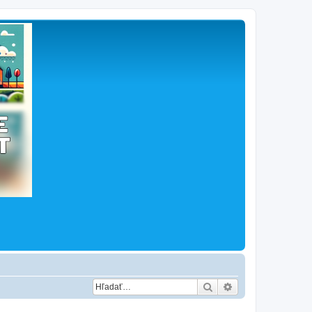
Hľadať
Rozšírené vyhľad