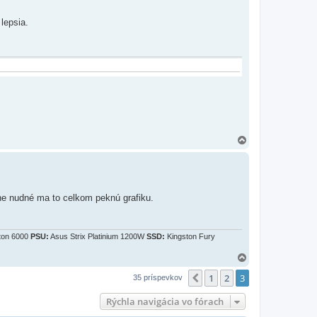
lepsia.
H
o
r
e
ne nudné ma to celkom peknú grafiku.
ton 6000
PSU:
Asus Strix Platinium 1200W
SSD:
Kingston Fury
H
o
1
2
3
r
Predchádzajúci
35 príspevkov
e
Rýchla navigácia vo fórach