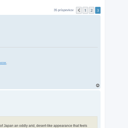
1
2
3
Predchádzajúci
35 príspevkov
.
6600K
H
o
r
e
s of Japan an oddly arid, desert-like appearance that feels