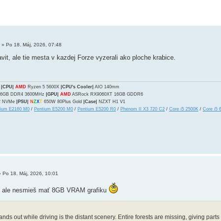
»
Po 18. Máj, 2026, 07:48
avit, ale tie mesta v kazdej Forze vyzerali ako ploche krabice.
s
|CPU|
AMD
Ryzen 5 5600X
|CPU's Cooler|
AIO 140mm
16GB DDR4 3600MHz
|GPU|
AMD
ASRock RX9060XT 16GB GDDR6
2 NVMe
|PSU|
N
Z
X
T
650W 80Plus Gold
|Case|
NZXT H1 V1
tium E2160 M0
/
Pentium E5200 M0
/
Pentium E5200 R0
/
Phenom II X3 720 C2
/
Core i5 2500K
/
Core i5 
»
Po 18. Máj, 2026, 10:01
iť, ale nesmieš mať 8GB VRAM grafiku
ands out while driving is the distant scenery. Entire forests are missing, giving part