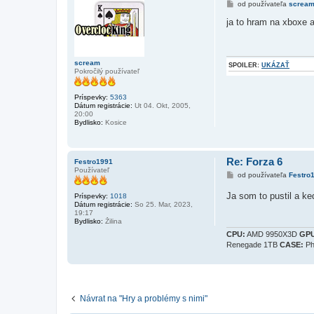
P
od používateľa
screa
r
í
ja to hram na xboxe a
s
p
e
v
o
scream
SPOILER:
UKÁZAŤ
k
Pokročilý používateľ
Príspevky:
5363
Dátum registrácie:
Ut 04. Okt, 2005,
20:00
Bydlisko:
Kosice
Re: Forza 6
Festro1991
Používateľ
P
od používateľa
Festro
r
í
Ja som to pustil a k
Príspevky:
1018
s
Dátum registrácie:
So 25. Mar, 2023,
p
19:17
e
Bydlisko:
Žilina
v
o
CPU:
AMD 9950X3D
GPU
k
Renegade 1TB
CASE:
Ph
Návrat na "Hry a problémy s nimi"