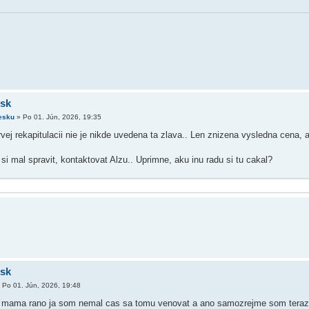
.sk
esku
»
Po 01. Jún, 2026, 19:35
rvej rekapitulacii nie je nikde uvedena ta zlava.. Len znizena vysledna cena, 
i mal spravit, kontaktovat Alzu.. Uprimne, aku inu radu si tu cakal?
.sk
»
Po 01. Jún, 2026, 19:48
a mama rano ja som nemal cas sa tomu venovat a ano samozrejme som teraz 