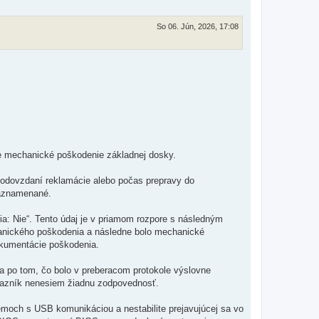
So 06. Jún, 2026, 17:08
je mechanické poškodenie základnej dosky.
odovzdaní reklamácie alebo počas prepravy do
zaznamenané.
: Nie“. Tento údaj je v priamom rozpore s následným
hanického poškodenia a následne bolo mechanické
dokumentácie poškodenia.
 po tom, čo bolo v preberacom protokole výslovne
kazník nenesiem žiadnu zodpovednosť.
och s USB komunikáciou a nestabilite prejavujúcej sa vo