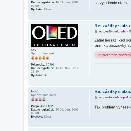
s
na vyjadrenie otazka 
Dátum registrácie:
Pi 09. Jún, 2006,
p
02:00
e
Bydlisko:
Žilina
v
o
k
Re: zážitky s alza
P
od používateľa
stiv
»
P
r
í
Zatial len raz, ked 
s
Snímka obrazovky 20
p
e
stiv
v
Sponzor fóra gold
Na prezeranie priložen
o
k
Príspevky:
10491
.
Dátum registrácie:
Pi 16. Nov, 2012,
21:30
Bydlisko:
BT
Re: zážitky s alza
lopo1
Sponzor fóra silver
P
od používateľa
lopo1
r
í
Príspevky:
2482
Tak problém vyriešen
s
Dátum registrácie:
Pi 09. Jún, 2006,
p
02:00
e
Bydlisko:
Žilina
v
o
k