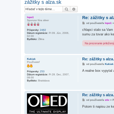
zážitky s alza.sk
Hľadať
Rozšírené vyhľadávanie
Re: zážitky s al
lopo1
Sponzor fóra silver
P
od používateľa
lopo1
r
í
chlapci stalo sa Vam 
Príspevky:
2482
s
Dátum registrácie:
Pi 09. Jún, 2006,
sumu za tovar ako ke
p
02:00
e
Bydlisko:
Žilina
v
Na prezeranie priložen
o
k
Re: zážitky s alza
Kukiak
Používateľ
P
od používateľa
Kukiak
r
í
A realne box vypytal 
Príspevky:
253
s
Dátum registrácie:
Pi 28. Dec, 2007,
p
08:00
e
Bydlisko:
Bratislava
v
o
k
Re: zážitky s alza
P
od používateľa
stiv
»
P
r
í
Potom ti napisu ze ke
s
p