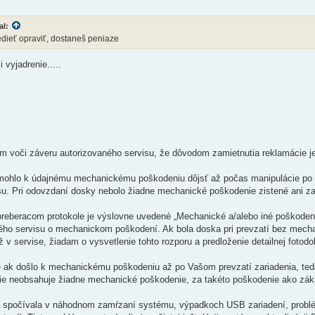
al:
dieť opraviť, dostaneš peniaze
 vyjadrenie.....
m voči záveru autorizovaného servisu, že dôvodom zamietnutia reklamácie 
mohlo k údajnému mechanickému poškodeniu dôjsť až počas manipulácie po 
su. Pri odovzdaní dosky nebolo žiadne mechanické poškodenie zistené ani 
eberacom protokole je výslovne uvedené „Mechanické a/alebo iné poškodenia
ého servisu o mechanickom poškodení. Ak bola doska pri prevzatí bez mec
 v servise, žiadam o vysvetlenie tohto rozporu a predloženie detailnej foto
ak došlo k mechanickému poškodeniu až po Vašom prevzatí zariadenia, teda
nie neobsahuje žiadne mechanické poškodenie, za takéto poškodenie ako zá
spočívala v náhodnom zamŕzaní systému, výpadkoch USB zariadení, problém