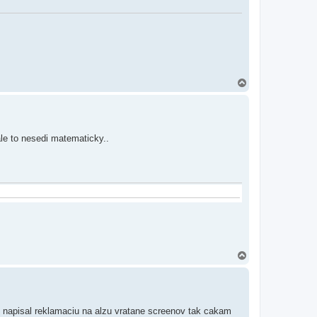
H
o
r
e
ale to nesedi matematicky..
H
o
r
e
napisal reklamaciu na alzu vratane screenov tak cakam