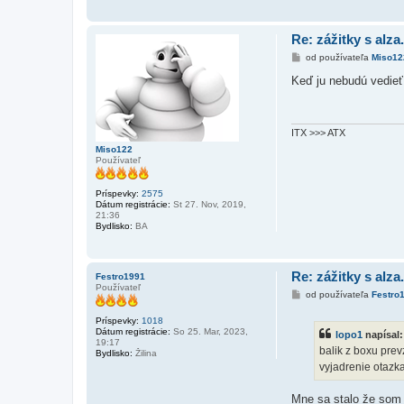
Re: zážitky s alza
P
od používateľa
Miso12
r
í
Keď ju nebudú vedieť
s
p
e
v
o
ITX >>> ATX
k
Miso122
Používateľ
Príspevky:
2575
Dátum registrácie:
St 27. Nov, 2019,
21:36
Bydlisko:
BA
Re: zážitky s alza
Festro1991
Používateľ
P
od používateľa
Festro
r
í
Príspevky:
1018
s
Dátum registrácie:
So 25. Mar, 2023,
lopo1
napísal
p
19:17
e
balik z boxu pre
Bydlisko:
Žilina
v
vyjadrenie otazka
o
k
Mne sa stalo že som z