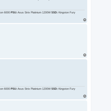
ton 6000
PSU:
Asus Strix Platinium 1200W
SSD:
Kingston Fury
H
o
r
e
H
o
r
e
ton 6000
PSU:
Asus Strix Platinium 1200W
SSD:
Kingston Fury
H
o
r
e