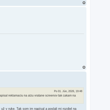
H
o
r
e
H
o
r
e
Po 01. Jún, 2026, 19:48
pisal reklamaciu na alzu vratane screenov tak cakam na
už v ruke. Tak som im napísal a poslali mi rozdiel na