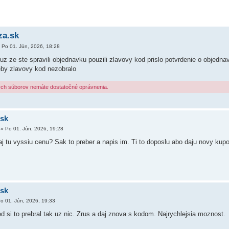
za.sk
»
Po 01. Jún, 2026, 18:28
uz ze ste spravili objednavku pouzili zlavovy kod prislo potvrdenie o objedna
by zlavovy kod nezobralo
ých súborov nemáte dostatočné oprávnenia.
.sk
»
Po 01. Jún, 2026, 19:28
aj tu vyssiu cenu? Sak to preber a napis im. Ti to doposlu abo daju novy kup
.sk
o 01. Jún, 2026, 19:33
d si to prebral tak uz nic. Zrus a daj znova s kodom. Najrychlejsia moznost.