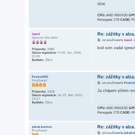
účet.
CPU:
AMD 9950X3D
GPU
Renegade 1TB
CASE:
Ph
Re: zážitky s alza
lopo1
Sponzor fóra silver
P
od používateľa
lopo1
r
í
kod som zadal spravn
Príspevky:
2482
s
Dátum registrácie:
Pi 09. Jún, 2006,
p
02:00
e
Bydlisko:
Žilina
v
o
k
Re: zážitky s alza
Festro1991
Používateľ
P
od používateľa
Festro
r
í
Ja chápem píšem moj
Príspevky:
1018
s
Dátum registrácie:
So 25. Mar, 2023,
p
19:17
e
Bydlisko:
Žilina
v
o
CPU:
AMD 9950X3D
GPU
k
Renegade 1TB
CASE:
Ph
Re: zážitky s alza
jakub.kormos
Používateľ
P
od používateľa
jakub.