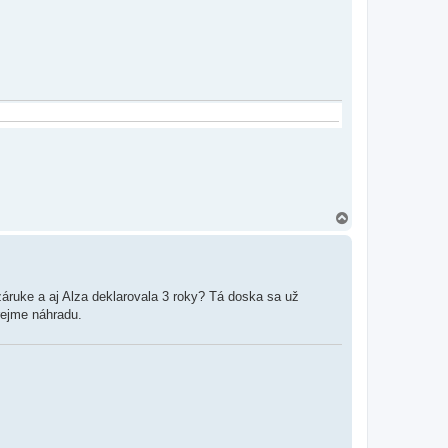
r
e
H
o
r
e
záruke a aj Alza deklarovala 3 roky? Tá doska sa už
rejme náhradu.