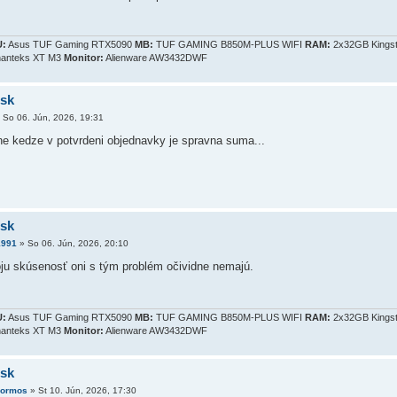
:
Asus TUF Gaming RTX5090
MB:
TUF GAMING B850M-PLUS WIFI
RAM:
2x32GB Kings
anteks XT M3
Monitor:
Alienware AW3432DWF
.sk
»
So 06. Jún, 2026, 19:31
e kedze v potvrdeni objednavky je spravna suma...
.sk
1991
»
So 06. Jún, 2026, 20:10
u skúsenosť oni s tým problém očividne nemajú.
:
Asus TUF Gaming RTX5090
MB:
TUF GAMING B850M-PLUS WIFI
RAM:
2x32GB Kings
anteks XT M3
Monitor:
Alienware AW3432DWF
.sk
kormos
»
St 10. Jún, 2026, 17:30