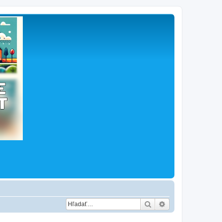
Hľadať
Rozšírené vyhľad