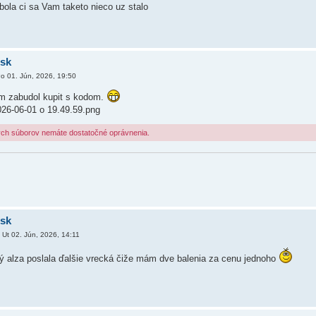
bola ci sa Vam taketo nieco uz stalo
.sk
o 01. Jún, 2026, 19:50
som zabudol kupit s kodom.
26-06-01 o 19.49.59.png
ých súborov nemáte dostatočné oprávnenia.
.sk
»
Ut 02. Jún, 2026, 14:11
ý alza poslala ďalšie vrecká čiže mám dve balenia za cenu jednoho