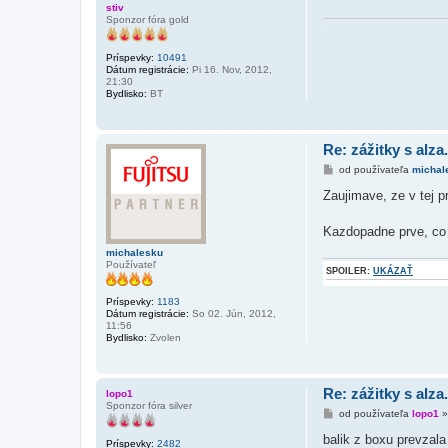
e
stiv
v
Sponzor fóra gold
o
.
k
Príspevky:
10491
Dátum registrácie:
Pi 16. Nov, 2012,
21:30
Bydlisko:
BT
Re: zážitky s alza
P
od používateľa
michal
r
í
Zaujimave, ze v tej p
s
p
e
Kazdopadne prve, co s
v
o
michalesku
k
Používateľ
SPOILER:
UKÁZAŤ
Príspevky:
1183
Dátum registrácie:
So 02. Jún, 2012,
11:56
Bydlisko:
Zvolen
Re: zážitky s alza
lopo1
Sponzor fóra silver
P
od používateľa
lopo1
r
í
balik z boxu prevzal
Príspevky:
2482