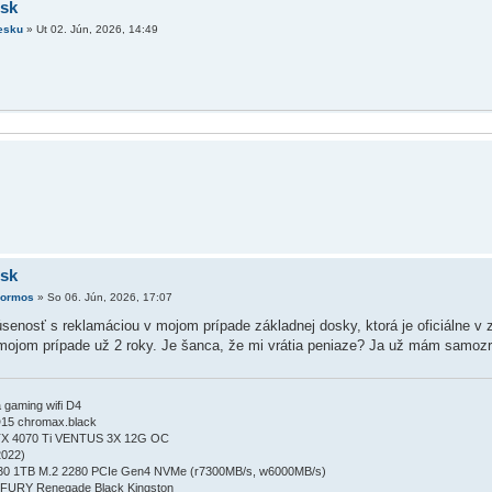
.sk
esku
»
Ut 02. Jún, 2026, 14:49
.sk
kormos
»
So 06. Jún, 2026, 17:07
senosť s reklamáciou v mojom prípade základnej dosky, ktorá je oficiálne v 
 mojom prípade už 2 roky. Je šanca, že mi vrátia peniaze? Ja už mám samoz
 gaming wifi D4
D15 chromax.black
RTX 4070 Ti VENTUS 3X 12G OC
2022)
30 1TB M.2 2280 PCIe Gen4 NVMe (r7300MB/s, w6000MB/s)
FURY Renegade Black Kingston