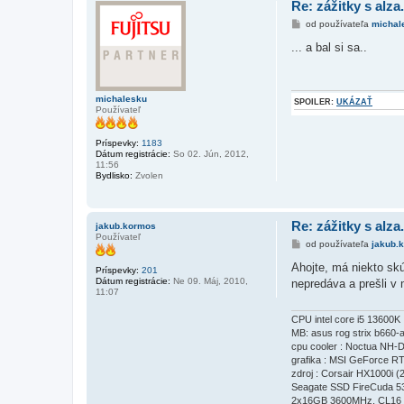
Re: zážitky s alza
P
od používateľa
michal
r
í
... a bal si sa..
s
p
e
v
o
michalesku
SPOILER:
UKÁZAŤ
k
Používateľ
Príspevky:
1183
Dátum registrácie:
So 02. Jún, 2012,
11:56
Bydlisko:
Zvolen
Re: zážitky s alza
jakub.kormos
Používateľ
P
od používateľa
jakub.
r
í
Ahojte, má niekto skú
Príspevky:
201
s
Dátum registrácie:
Ne 09. Máj, 2010,
nepredáva a prešli v
p
11:07
e
v
o
CPU intel core i5 13600K
k
MB: asus rog strix b660-a
cpu cooler : Noctua NH-
grafika : MSI GeForce 
zdroj : Corsair HX1000i (
Seagate SSD FireCuda 5
2x16GB 3600MHz. CL16 