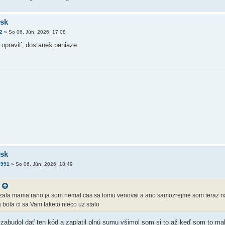
.sk
2
»
So 06. Jún, 2026, 17:08
 opraviť, dostaneš peniaze
.sk
1991
»
So 06. Jún, 2026, 18:49
:
vzala mama rano ja som nemal cas sa tomu venovat a ano samozrejme som teraz na
 bola ci sa Vam taketo nieco uz stalo
abudol dať ten kód a zaplatil plnú sumu všimol som si to až keď som to mal 