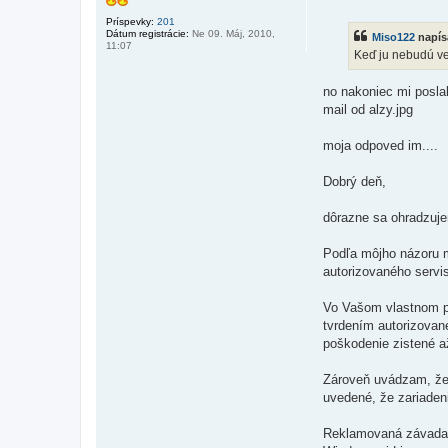
r
í
Príspevky:
201
s
Dátum registrácie:
Ne 09. Máj, 2010,
Miso122
napís
p
11:07
e
Keď ju nebudú ve
v
o
k
no nakoniec mi poslali
mail od alzy.jpg
moja odpoved im....
Dobrý deň,
dôrazne sa ohradzuje
Podľa môjho názoru 
autorizovaného servi
Vo Vašom vlastnom pr
tvrdením autorizovan
poškodenie zistené až
Zároveň uvádzam, že 
uvedené, že zariade
Reklamovaná závada 