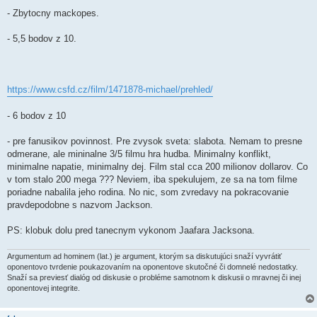
p
e
- Zbytocny mackopes.
v
o
k
- 5,5 bodov z 10.
https://www.csfd.cz/film/1471878-michael/prehled/
- 6 bodov z 10
- pre fanusikov povinnost. Pre zvysok sveta: slabota. Nemam to presne
odmerane, ale mininalne 3/5 filmu hra hudba. Minimalny konflikt,
minimalne napatie, minimalny dej. Film stal cca 200 milionov dollarov. Co
v tom stalo 200 mega ??? Neviem, iba spekulujem, ze sa na tom filme
poriadne nabalila jeho rodina. No nic, som zvredavy na pokracovanie
pravdepodobne s nazvom Jackson.
PS: klobuk dolu pred tanecnym vykonom Jaafara Jacksona.
Argumentum ad hominem (lat.) je argument, ktorým sa diskutujúci snaží vyvrátiť
oponentovo tvrdenie poukazovaním na oponentove skutočné či domnelé nedostatky.
Snaží sa previesť dialóg od diskusie o probléme samotnom k diskusii o mravnej či inej
oponentovej integrite.