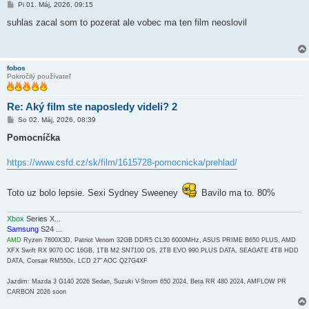
P
Pi 01. Máj, 2026, 09:15
r
í
suhlas zacal som to pozerat ale vobec ma ten film neoslovil
s
p
e
v
o
fobos
k
Pokročilý používateľ
Re: Aký film ste naposledy videli? 2
P
So 02. Máj, 2026, 08:39
r
í
Pomocníčka
s
p
e
https://www.csfd.cz/sk/film/1615728-pomocnicka/prehlad/
v
o
k
Toto uz bolo lepsie. Sexi Sydney Sweeney
Bavilo ma to. 80%
Xbox
Series X...
Samsung
S24 ...
AMD
Ryzen 7800X3D, Patriot Venom 32GB DDR5 CL30 6000MHz, ASUS PRIME B650 PLUS, AMD
XFX Swift RX 9070 OC 16GB, 1TB M2 SN7100 OS, 2TB EVO 990 PLUS DATA, SEAGATE 4TB HDD
DATA, Corsair RM550x, LCD 27" AOC Q27G4XF
Jazdim: Mazda 3 G140 2026 Sedan, Suzuki V-Strom 650 2024, Beta RR 480 2024, AMFLOW PR
CARBON 2026 soon