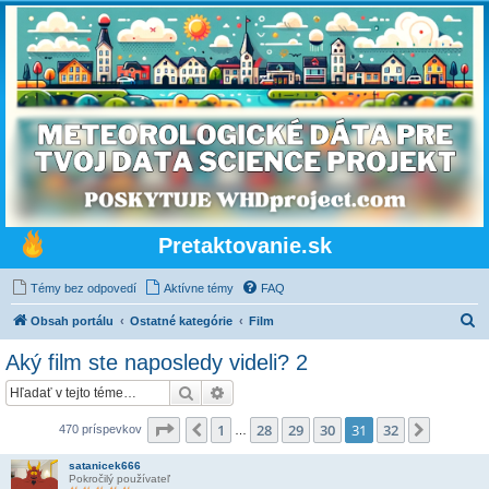
Pretaktovanie.sk
Témy bez odpovedí
Aktívne témy
FAQ
H
Obsah portálu
Ostatné kategórie
Film
ľ
Aký film ste naposledy videli? 2
a
Hľadať
Rozšírené vyhľadávanie
d
a
Strana
31
z
32
1
28
29
30
31
32
Predchádzajúci
Ďalšia
470 príspevkov
…
ť
satanicek666
Pokročilý používateľ