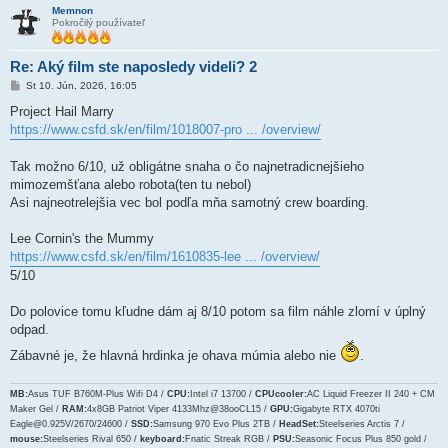
Memnon
Pokročilý používateľ
Re: Aký film ste naposledy videli? 2
P
St 10. Jún, 2026, 16:05
r
í
Project Hail Marry
s
https://www.csfd.sk/en/film/1018007-pro ... /overview/
p
e
v
Tak možno 6/10, už obligátne snaha o čo najnetradicnejšieho
o
k
mimozemšťana alebo robota(ten tu nebol)
Asi najneotrelejšia vec bol podľa mňa samotný crew boarding.
Lee Cornin's the Mummy
https://www.csfd.sk/en/film/1610835-lee ... /overview/
5/10
Do polovice tomu kľudne dám aj 8/10 potom sa film náhle zlomí v úplný
odpad.
Zábavné je, že hlavná hrdinka je ohava múmia alebo nie
.
MB:
Asus TUF B760M-Plus Wifi D4 /
CPU:
Intel i7 13700 /
CPUcooler:
AC Liquid Freezer II 240 + CM
Maker Gel /
RAM:
4x8GB Patriot Viper 4133Mhz@38ooCL15 /
GPU:
Gigabyte RTX 4070ti
Eagle@0.925V/2670/24600 /
SSD:
Samsung 970 Evo Plus 2TB /
HeadSet:
Steelseries Arctis 7 /
mouse:
Steelseries Rival 650 /
keyboard:
Fnatic Streak RGB /
PSU:
Seasonic Focus Plus 850 gold /