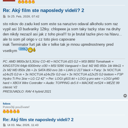
Re: Aký film ste naposledy videli? 2
P
St 25. Feb, 2026, 07:42
r
í
sto rokov do zadu ked som este sa naruzivo odaval alkoholu som raz
s
vypil asi 10 budvariky 12tky. chlopeee ja som taky tazky stav na druhy
p
e
den nikdy nezazil asi jak z toho piva!!! to je brutal tazke pivo na hlavu...
v
ale to som pil origo v cz toto pivo capovane
o
k
inak Terminator furt jak ide v telke tak je mnou uprednostneny pred
vsetkym
PC: AMD 9800x3d 5,3Ghz CO-40 = NOCTUA d15 G2 = MSI B850 Tomahawk =
KINGSTON 64gb 6000mhz cl30 = MSI 5090 Vanguard = Ssd: M2 WD 850x 1tb Win11 +
2x M2 WD 850x 2tb + 2x SATA 850 evo 1tb = LIAN LI 217 black = Fany: 3x NOCTUA
a14x25 G2-in + 3x NOCTUA a14x25r G2-out + 3x NOCTUA a12x25 G2-bottom = FSP
Hydro Ti Pro 1kw = LG C2 42" = Per: LOGI g915 tkl + LOGI g pro wire + LOGI g440
hard + XBOX Wire Controller = Audio: TOPPING dx5 II = MACKIE mr524 = MEZE 99
classic V2
PRESUVADLO: RAV 4 hybrid 2021
fobos
Pokročilý používateľ
Re: Aký film ste naposledy videli? 2
P
Ut 03. Mar, 2026, 11:43