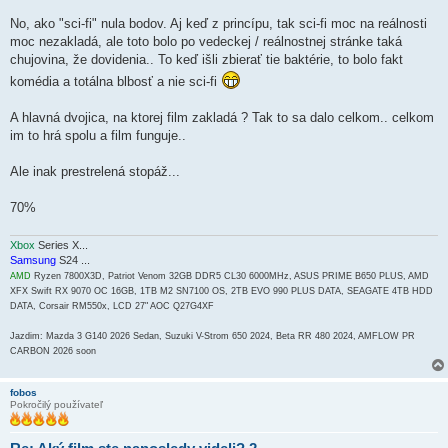
o
k
No, ako "sci-fi" nula bodov. Aj keď z princípu, tak sci-fi moc na reálnosti
moc nezakladá, ale toto bolo po vedeckej / reálnostnej stránke taká
chujovina, že dovidenia.. To keď išli zbierať tie baktérie, to bolo fakt
komédia a totálna blbosť a nie sci-fi
A hlavná dvojica, na ktorej film zakladá ? Tak to sa dalo celkom.. celkom
im to hrá spolu a film funguje..
Ale inak prestrelená stopáž...
70%
Xbox
Series X...
Samsung
S24 ...
AMD
Ryzen 7800X3D, Patriot Venom 32GB DDR5 CL30 6000MHz, ASUS PRIME B650 PLUS, AMD
XFX Swift RX 9070 OC 16GB, 1TB M2 SN7100 OS, 2TB EVO 990 PLUS DATA, SEAGATE 4TB HDD
DATA, Corsair RM550x, LCD 27" AOC Q27G4XF
Jazdim: Mazda 3 G140 2026 Sedan, Suzuki V-Strom 650 2024, Beta RR 480 2024, AMFLOW PR
CARBON 2026 soon
fobos
Pokročilý používateľ