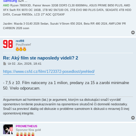
Samsung
S24 ...
AMD
Ryzen 7800X3D, Patriot Venom 32GB DDR5 CL30 6000MHz, ASUS PRIME B650 PLUS, AMD
XFX Swift RX 9070 OC 16GB, 1TB M2 SN7100 OS, 2TB EVO 990 PLUS DATA, SEAGATE 4TB HDD
DATA, Corsair RM550x, LCD 27" AOC Q27G4XF
Jazdim: Mazda 3 G140 2026 Sedan, Suzuki V-Strom 650 2024, Beta RR 480 2024, AMFLOW PR
CARBON 2026 soon
red98
Používateľ
Re: Aký film ste naposledy videli? 2
P
Ut 02. Jún, 2026, 18:41
r
í
https://www.csfd.cz/film/1723372-posedlost/prehled/
s
p
e
- 7,5 z 10. Film natoceny za 1 milion, predany za 15 a zarobi minimalne
v
50. Vrelo odporucam.
o
k
Argumentum ad hominem (lat.) je argument, ktorým sa diskutujúci snaží vyvrátiť
oponentovo tvrdenie poukazovaním na oponentove skutočné či domnelé nedostatky.
Snaží sa previesť dialóg od diskusie o probléme samotnom k diskusii o mravnej či inej
oponentovej integrite.
PROMETHEUS
Sponzor fóra gold