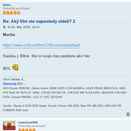
fobos
Pokročilý používateľ
Re: Aký film ste naposledy videli? 2
P
St 06. Máj, 2026, 19:51
r
í
Mucha
s
p
e
https://www.csfd.sk/film/1789-mucha/prehlad/
v
o
k
Klasika z 80tok. Ma to svoje čaro podobne ako Vec
85%
Xbox
Series X...
Samsung
S24 ...
AMD
Ryzen 7800X3D, Patriot Venom 32GB DDR5 CL30 6000MHz, ASUS PRIME B650 PLUS, AMD
XFX Swift RX 9070 OC 16GB, 1TB M2 SN7100 OS, 2TB EVO 990 PLUS DATA, SEAGATE 4TB HDD
DATA, Corsair RM550x, LCD 27" AOC Q27G4XF
Jazdim: Mazda 3 G140 2026 Sedan, Suzuki V-Strom 650 2024, Beta RR 480 2024, AMFLOW PR
CARBON 2026 soon
satanicek666
Pokročilý používateľ