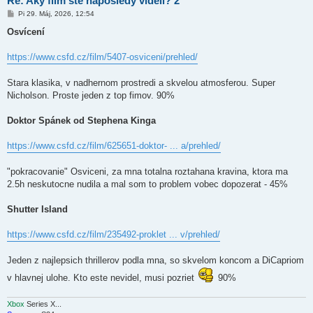
Re: Aký film ste naposledy videli? 2
P
Pi 29. Máj, 2026, 12:54
r
í
Osvícení
s
p
e
https://www.csfd.cz/film/5407-osviceni/prehled/
v
o
k
Stara klasika, v nadhernom prostredi a skvelou atmosferou. Super
Nicholson. Proste jeden z top fimov. 90%
Doktor Spánek od Stephena Kinga
https://www.csfd.cz/film/625651-doktor- ... a/prehled/
"pokracovanie" Osviceni, za mna totalna roztahana kravina, ktora ma
2.5h neskutocne nudila a mal som to problem vobec dopozerat - 45%
Shutter Island
https://www.csfd.cz/film/235492-proklet ... v/prehled/
Jeden z najlepsich thrillerov podla mna, so skvelom koncom a DiCapriom
v hlavnej ulohe. Kto este nevidel, musi pozriet
90%
Xbox
Series X...