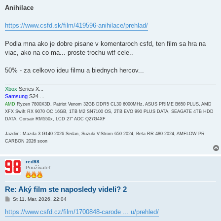
r
í
Anihilace
s
p
e
https://www.csfd.sk/film/419596-anihilace/prehlad/
v
o
k
Podla mna ako je dobre pisane v komentaroch csfd, ten film sa hra na
viac, ako na co ma... proste trochu wtf cele..
50% - za celkovo ideu filmu a biednych hercov...
Xbox
Series X...
Samsung
S24 ...
AMD
Ryzen 7800X3D, Patriot Venom 32GB DDR5 CL30 6000MHz, ASUS PRIME B650 PLUS, AMD
XFX Swift RX 9070 OC 16GB, 1TB M2 SN7100 OS, 2TB EVO 990 PLUS DATA, SEAGATE 4TB HDD
DATA, Corsair RM550x, LCD 27" AOC Q27G4XF
Jazdim: Mazda 3 G140 2026 Sedan, Suzuki V-Strom 650 2024, Beta RR 480 2024, AMFLOW PR
CARBON 2026 soon
red98
Používateľ
Re: Aký film ste naposledy videli? 2
P
St 11. Mar, 2026, 22:04
r
í
https://www.csfd.cz/film/1700848-carode ... u/prehled/
s