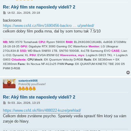
Re: Aký film ste naposledy videli? 2
P
Ut 02. Jún, 2026, 20:18
r
í
backrooms
s
https://www.csfd.cz/film/1690456-backro ... u/prehled/
p
e
celkom dobry film podla mna, dal by som tomu tak 7.5/10
v
o
k
MB:
MSI X570 Tomahawk
CPU:
Ryzen 5900X
RAM:
BL2K8G36C16U4BL 4x8GB 3733MHz
16-18-18-35
GPU:
Gigabyte RTX 3080 Gaming OC Waterforce
Monitor:
LG Ultragear
27GL83A-B
SSD:
WD Black SN850 1TB, SN750 500GB, 4x1TB Samsung EVO
CASE:
Lian
Li O11 Dynamic XL
PSU:
EVGA 850W G2
Klavesnica, mys:
Logitech G915 TKL + Logitech
G903
Chladenie:
CPU block:
EK Quantum Velocity D-RGB
Rads:
EK SE360mm + EK
XE360mm
Fans:
9x Noctua NF-A12x25 PWM
Pump:
EK QUANTUM KINETIC TBE 200 D5
PWM D-RGB
satanicek666
Pokročilý používateľ
Re: Aký film ste naposledy videli? 2
P
St 03. Jún, 2026, 13:15
r
í
https://www.csfd.sk/film/488022-kuze/prehlad/
s
Celkom dobre zvrátene psycho. Spaniely vedia spraviť film ktorý sa vám
p
e
zaryje do hlavy.
v
o
k