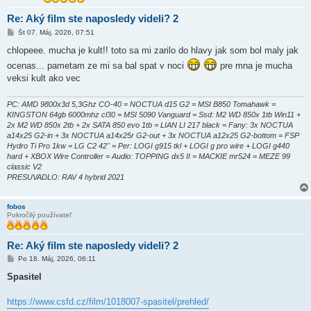
Re: Aký film ste naposledy videli? 2
P
Št 07. Máj, 2026, 07:51
r
í
chlopeee. mucha je kult!! toto sa mi zarilo do hlavy jak som bol maly jak
s
ocenas... pametam ze mi sa bal spat v noci
pre mna je mucha
p
e
veksi kult ako vec
v
o
k
PC: AMD 9800x3d 5,3Ghz CO-40 = NOCTUA d15 G2 = MSI B850 Tomahawk =
KINGSTON 64gb 6000mhz cl30 = MSI 5090 Vanguard = Ssd: M2 WD 850x 1tb Win11 +
2x M2 WD 850x 2tb + 2x SATA 850 evo 1tb = LIAN LI 217 black = Fany: 3x NOCTUA
a14x25 G2-in + 3x NOCTUA a14x25r G2-out + 3x NOCTUA a12x25 G2-bottom = FSP
Hydro Ti Pro 1kw = LG C2 42" = Per: LOGI g915 tkl + LOGI g pro wire + LOGI g440
hard + XBOX Wire Controller = Audio: TOPPING dx5 II = MACKIE mr524 = MEZE 99
classic V2
PRESUVADLO: RAV 4 hybrid 2021
fobos
Pokročilý používateľ
Re: Aký film ste naposledy videli? 2
P
Po 18. Máj, 2026, 06:11
r
í
Spasitel
s
p
e
https://www.csfd.cz/film/1018007-spasitel/prehled/
v