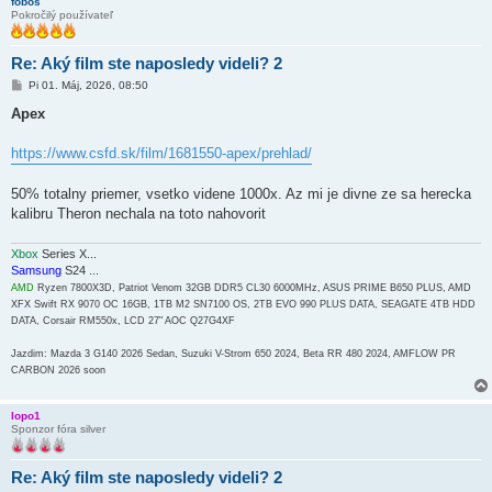
fobos
Pokročilý používateľ
Re: Aký film ste naposledy videli? 2
P
Pi 01. Máj, 2026, 08:50
r
í
Apex
s
p
e
https://www.csfd.sk/film/1681550-apex/prehlad/
v
o
k
50% totalny priemer, vsetko videne 1000x. Az mi je divne ze sa herecka
kalibru Theron nechala na toto nahovorit
Xbox
Series X...
Samsung
S24 ...
AMD
Ryzen 7800X3D, Patriot Venom 32GB DDR5 CL30 6000MHz, ASUS PRIME B650 PLUS, AMD
XFX Swift RX 9070 OC 16GB, 1TB M2 SN7100 OS, 2TB EVO 990 PLUS DATA, SEAGATE 4TB HDD
DATA, Corsair RM550x, LCD 27" AOC Q27G4XF
Jazdim: Mazda 3 G140 2026 Sedan, Suzuki V-Strom 650 2024, Beta RR 480 2024, AMFLOW PR
CARBON 2026 soon
lopo1
Sponzor fóra silver
Re: Aký film ste naposledy videli? 2