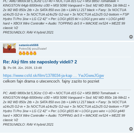
PC: AMD 9800x3d 5,3Ghz CO-40 = NOCTUA d15 G2 = MSI B850 Tomahawk =
KINGSTON 64gb 6000mhz cl30 = MSI 5090 Vanguard = Ssd: M2 WD 850x 1tb Win11 +
2x M2 WD 850x 2tb + 2x SATA 850 evo 1tb = LIAN LI 217 black = Fany: 3x NOCTUA
a14x25 G2-in + 3x NOCTUA a14x25r G2-out + 3x NOCTUA a12x25 G2-bottom = FSP
Hydro Ti Pro 1kw = LG C2 42" = Per: LOGI g915 tkl + LOGI g pro wire + LOGI g440
hard + XBOX Wire Controller = Audio: TOPPING dx5 II = MACKIE mr524 = MEZE 99
classic V2
PRESUVADLO: RAV 4 hybrid 2021
satanicek666
Pokročilý používateľ
Re: Aký film ste naposledy videli? 2
P
Po 08. Jún, 2026, 13:48
r
í
https://www.csfd.sk/film/1378034-ja-kap ... YwJGwwJGgw
s
celkom fajn drama o utecencoch. fajny zazito to pozriet
p
e
v
o
PC: AMD 9800x3d 5,3Ghz CO-40 = NOCTUA d15 G2 = MSI B850 Tomahawk =
k
KINGSTON 64gb 6000mhz cl30 = MSI 5090 Vanguard = Ssd: M2 WD 850x 1tb Win11 +
2x M2 WD 850x 2tb + 2x SATA 850 evo 1tb = LIAN LI 217 black = Fany: 3x NOCTUA
a14x25 G2-in + 3x NOCTUA a14x25r G2-out + 3x NOCTUA a12x25 G2-bottom = FSP
Hydro Ti Pro 1kw = LG C2 42" = Per: LOGI g915 tkl + LOGI g pro wire + LOGI g440
hard + XBOX Wire Controller = Audio: TOPPING dx5 II = MACKIE mr524 = MEZE 99
classic V2
PRESUVADLO: RAV 4 hybrid 2021