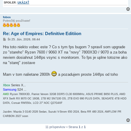
o
SPOILER:
UKÁZAŤ
k
fobos
Pokročilý používateľ
Re: Age of Empires: Definitive Editiion
P
Št 25. Jún, 2026, 06:44
r
í
Hra toto niekto vobec este ? Co s tym fps bugom ? spravil som upgrade
s
zo "stareho" Ryzen 7600 / 9060 XT na "novy" 7800X3D / 9070 a za boha
p
e
neviem dosiahnut 144fps vsync s monitorom. To fps je uplne totozne ako
v
na "starej" zostave
o
k
Mam v tom nalietane 2800h
a pozadujem proste 144fps od toho
Xbox
Series X...
Samsung
S24 ...
AMD
Ryzen 7800X3D, Patriot Venom 32GB DDR5 CL30 6000MHz, ASUS PRIME B650 PLUS, AMD
XFX Swift RX 9070 OC 16GB, 1TB M2 SN7100 OS, 2TB EVO 990 PLUS DATA, SEAGATE 4TB HDD
DATA, Corsair RM550x, LCD 27" AOC Q27G4XF
Jazdim: Mazda 3 G140 2026 Sedan, Suzuki V-Strom 650 2024, Beta RR 480 2024, AMFLOW PR
CARBON 2027 soon
11 príspevkov • Strana
1
z
1