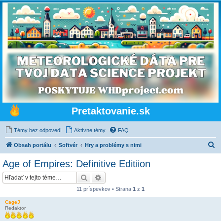
Pretaktovanie.sk
Témy bez odpovedí
Aktívne témy
FAQ
H
Obsah portálu
Softvér
Hry a problémy s nimi
ľ
Age of Empires: Definitive Editiion
a
Hľadať
Rozšírené vyhľadávanie
d
11 príspevkov • Strana
1
z
1
a
CageJ
ť
Redaktor