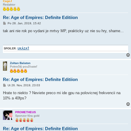
CageJ
Redaktor
Re: Age of Empires: Definite Editiion
P
Po 28. Jan, 2019, 15:42
r
í
tak ani nie rok po vydani je mrtvy MP, prakticky uz nie su hry, shame...
s
p
e
v
o
SPOILER:
UKÁZAŤ
k
Zoltan Balaton
Pokročilý používateľ
Re: Age of Empires: Definite Editiion
P
Ut 26. Nov, 2019, 23:03
r
í
Hrate to niekto ? Neviete preco mi ide gpu na polovicnej frekvencii na
s
10% a 40fps?
p
e
v
o
PROMETHEUS
k
Sponzor fóra gold
Re: Age of Empires: Definite Editiion