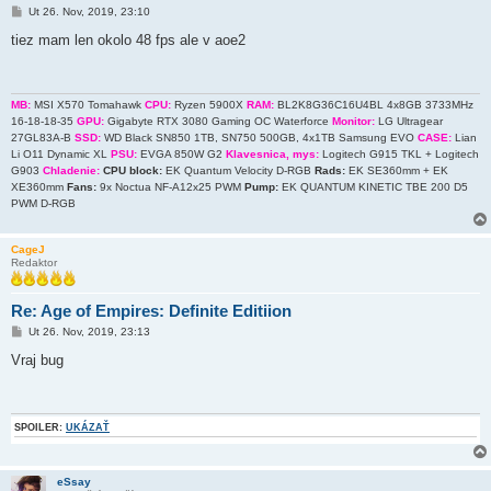
P
Ut 26. Nov, 2019, 23:10
r
í
tiez mam len okolo 48 fps ale v aoe2
s
p
e
v
o
MB:
MSI X570 Tomahawk
CPU:
Ryzen 5900X
RAM:
BL2K8G36C16U4BL 4x8GB 3733MHz
k
16-18-18-35
GPU:
Gigabyte RTX 3080 Gaming OC Waterforce
Monitor:
LG Ultragear
27GL83A-B
SSD:
WD Black SN850 1TB, SN750 500GB, 4x1TB Samsung EVO
CASE:
Lian
Li O11 Dynamic XL
PSU:
EVGA 850W G2
Klavesnica, mys:
Logitech G915 TKL + Logitech
G903
Chladenie:
CPU block:
EK Quantum Velocity D-RGB
Rads:
EK SE360mm + EK
XE360mm
Fans:
9x Noctua NF-A12x25 PWM
Pump:
EK QUANTUM KINETIC TBE 200 D5
PWM D-RGB
CageJ
Redaktor
Re: Age of Empires: Definite Editiion
P
Ut 26. Nov, 2019, 23:13
r
í
Vraj bug
s
p
e
v
o
SPOILER:
UKÁZAŤ
k
eSsay