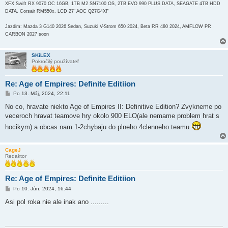
XFX Swift RX 9070 OC 16GB, 1TB M2 SN7100 OS, 2TB EVO 990 PLUS DATA, SEAGATE 4TB HDD
DATA, Corsair RM550x, LCD 27" AOC Q27G4XF
Jazdim: Mazda 3 G140 2026 Sedan, Suzuki V-Strom 650 2024, Beta RR 480 2024, AMFLOW PR
CARBON 2027 soon
SKiLEX
Pokročilý používateľ
Re: Age of Empires: Definite Editiion
P
Po 13. Máj, 2024, 22:11
r
í
No co, hravate niekto Age of Empires II: Definitive Edition? Zvykneme po
s
veceroch hravat teamove hry okolo 900 ELO(ale nemame problem hrat s
p
e
hocikym) a obcas nam 1-2chybaju do plneho 4clenneho teamu
v
o
k
CageJ
Redaktor
Re: Age of Empires: Definite Editiion
P
Po 10. Jún, 2024, 16:44
r
í
Asi pol roka nie ale inak ano .........
s
p
e
v