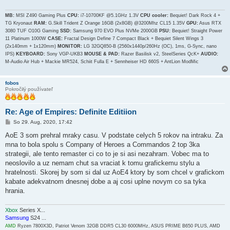
MB:
MSI Z490 Gaming Plus
CPU:
i7-10700KF @5.1GHz 1.3V
CPU cooler:
Bequiet! Dark Rock 4 +
TG Kryonaut
RAM:
G.Skill Trident Z Orange 16GB (2x8GB) @3200Mhz CL15 1.35V
GPU:
Asus RTX
3080 TUF O10G Gaming
SSD:
Samsung 970 EVO Plus NVMe 2000GB
PSU:
Bequiet! Straight Power
11 Platinum 1000W
CASE:
Fractal Design Define 7 Compact Black + Bequiet Silent Wings 3
(2x140mm + 1x120mm)
MONITOR:
LG 32GQ850-B (2560x1440p/260Hz (OC), 1ms, G-Sync, nano
IPS)
KEYBOARD:
Sony VGP-UKB3
MOUSE & PAD:
Razer Basilisk v2, SteelSeries QcK+
AUDIO:
M-Audio Air Hub + Mackie MR524, Schiit Fulla E + Sennheiser HD 660S + AntLion ModMic
fobos
Pokročilý používateľ
Re: Age of Empires: Definite Editiion
P
So 29. Aug, 2020, 17:42
r
í
AoE 3 som prehral mraky casu. V podstate celych 5 rokov na intraku. Za
s
mna to bola spolu s Company of Heroes a Commandos 2 top 3ka
p
e
strategii, ale tento remaster ci co to je si asi nezahram. Vobec ma to
v
neoslovilo a uz nemam chut sa vraciat k tomu grafickemu stylu a
o
k
hratelnosti. Skorej by som si dal uz AoE4 ktory by som chcel v grafickom
kabate adekvatnom dnesnej dobe a aj cosi uplne novym co sa tyka
hrania.
Xbox
Series X...
Samsung
S24 ...
AMD
Ryzen 7800X3D, Patriot Venom 32GB DDR5 CL30 6000MHz, ASUS PRIME B650 PLUS, AMD