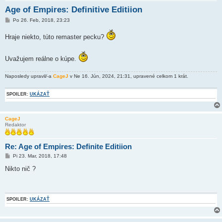
Age of Empires: Definitive Editiion
P
Po 26. Feb, 2018, 23:23
r
í
Hraje niekto, túto remaster pecku?
s
p
e
v
Uvažujem reálne o kúpe.
o
k
Naposledy upravil/-a
CageJ
v Ne 16. Jún, 2024, 21:31, upravené celkom 1 krát.
SPOILER:
UKÁZAŤ
CageJ
Redaktor
Re: Age of Empires: Definite Editiion
P
Pi 23. Mar, 2018, 17:48
r
í
Nikto nič ?
s
p
e
v
o
SPOILER:
UKÁZAŤ
k