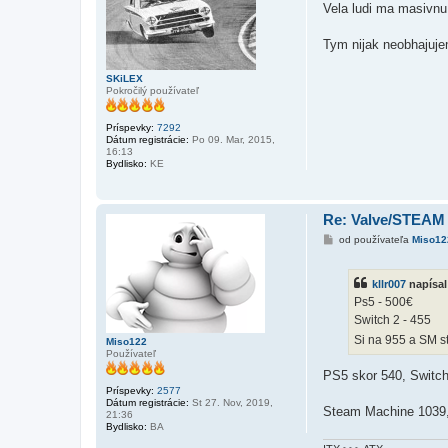
í
Vela ludi ma masivnu
s
p
e
Tym nijak neobhajujem
v
o
k
SKiLEX
Pokročilý používateľ
Príspevky:
7292
Dátum registrácie:
Po 09. Mar, 2015,
16:13
Bydlisko:
KE
Re: Valve/STEAM
P
od používateľa
Miso12
r
í
s
kllr007
napísal
p
e
Ps5 - 500€
v
Switch 2 - 455
o
k
Si na 955 a SM s
Miso122
Používateľ
PS5 skor 540, Switch
Príspevky:
2577
Dátum registrácie:
St 27. Nov, 2019,
Steam Machine 1039,
21:36
Bydlisko:
BA