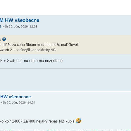
AM HW všeobecne
2
»
Št 25. Jún, 2026, 12:03
:
domiť že za cenu Steam machine môže mať človek:
witch 2 + slušnejší kancelársky NB.
 + Switch 2, na ntb ti nic nezostane
 HW všeobecne
»
Št 25. Jún, 2026, 14:04
 koľko? 1400? Za 400 nejaký repas NB kupis