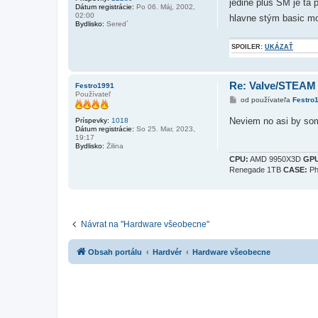
jedine plus SM je tá 
Dátum registrácie:
Po 06. Máj, 2002,
02:00
hlavne stým basic mo
Bydlisko:
Sered´
SPOILER:
UKÁZAŤ
Re: Valve/STEAM
Festro1991
Používateľ
P
od používateľa
Festro
r
í
Neviem no asi by som
Príspevky:
1018
s
Dátum registrácie:
So 25. Mar, 2023,
p
19:17
e
Bydlisko:
Žilina
v
o
CPU:
AMD 9950X3D
GPU
k
Renegade 1TB
CASE:
Ph
Návrat na "Hardware všeobecne"
Obsah portálu
Hardvér
Hardware všeobecne