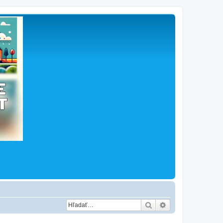
Hľadať
Rozšírené vyhľad