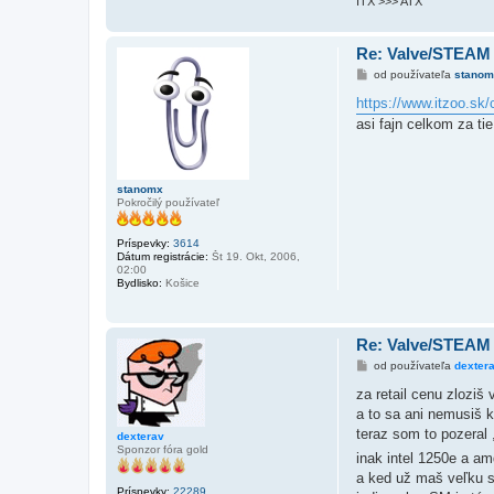
ITX >>> ATX
Re: Valve/STEAM
P
od používateľa
stanom
r
í
https://www.itzoo.sk/c
s
asi fajn celkom za tie
p
e
v
o
k
stanomx
Pokročilý používateľ
Príspevky:
3614
Dátum registrácie:
Št 19. Okt, 2006,
02:00
Bydlisko:
Košice
Re: Valve/STEAM
P
od používateľa
dexter
r
í
za retail cenu zlozi
s
a to sa ani nemusiš k
p
e
teraz som to pozeral
dexterav
v
Sponzor fóra gold
inak intel 1250e a a
o
k
a ked už maš veľku s
Príspevky:
22289