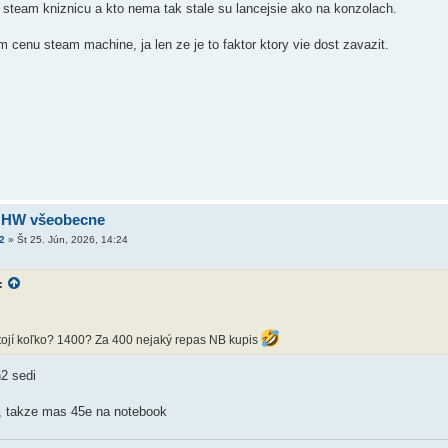
 steam kniznicu a kto nema tak stale su lancejsie ako na konzolach.
 cenu steam machine, ja len ze je to faktor ktory vie dost zavazit.
 HW všeobecne
2
»
Št 25. Jún, 2026, 14:24
:
tojí koľko? 1400? Za 400 nejaký repas NB kupis
2 sedi
 takze mas 45e na notebook