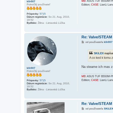
MB
: ASUS TUF B550M-
kllr007
Pokročilý používateľ
Edition;
CASE
: LianLi La
Príspevky:
5715
Dátum registrácie:
So 21. Aug, 2010,
18:52
Bydlisko:
Žilina - Lietavská Lúčka
Re: Valve/STEAM
P
od používateľa
kllr007
r
í
s
SKiLEX
napísa
p
e
A co ked k tomu 
v
o
k
Na steame ich mas 
kllr007
Pokročilý používateľ
MB
: ASUS TUF B550M-
Edition;
CASE
: LianLi La
Príspevky:
5715
Dátum registrácie:
So 21. Aug, 2010,
18:52
Bydlisko:
Žilina - Lietavská Lúčka
Re: Valve/STEAM
P
od používateľa
SKiLE
r