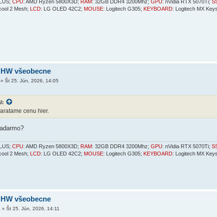
PLUS;
CPU
: AMD Ryzen 5800X3D;
RAM
: 32GB DDR4 3200Mhz;
GPU
: nVidia RTX 5070Ti;
S
ncool 2 Mesh;
LCD
: LG OLED 42C2;
MOUSE
: Logitech G305;
KEYBOARD
: Logitech MX Key
 HW všeobecne
»
Št 25. Jún, 2026, 14:05
l:
zaratame cenu hier.
zadarmo?
PLUS;
CPU
: AMD Ryzen 5800X3D;
RAM
: 32GB DDR4 3200Mhz;
GPU
: nVidia RTX 5070Ti;
S
ncool 2 Mesh;
LCD
: LG OLED 42C2;
MOUSE
: Logitech G305;
KEYBOARD
: Logitech MX Key
 HW všeobecne
X
»
Št 25. Jún, 2026, 14:11