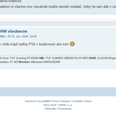
pekna krabička
delom si vlastne moc nezahráš kedže nemáš ovladač, keby ho tam dali v ce
 HW všeobecne
1991
»
Št 25. Jún, 2026, 19:00
 stále kúpil radšej PS6 v budúcnosti ako toto
:
Asus TUF Gaming RTX5090
MB:
TUF GAMING B850M-PLUS WIFI
RAM:
2x32GB Kings
anteks XT M3
Monitor:
Alienware AW3432DWF
Založené na
phpBB
® Forum Software © phpBB Limited
2001-2026 | HWSK s.r.o.
Súkromie
|
Podmienky