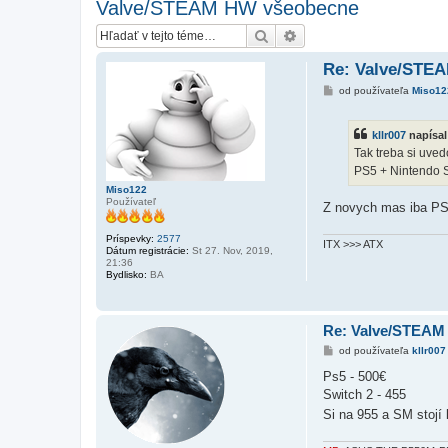
Valve/STEAM HW všeobecne
Hľadať
Rozšírené vyhľadávanie
Re: Valve/STE
P
od používateľa
Miso12
r
í
s
kllr007
napísal
p
e
Tak treba si uve
v
PS5 + Nintendo S
o
k
Miso122
Používateľ
Z novych mas iba PS5
Príspevky:
2577
ITX >>> ATX
Dátum registrácie:
St 27. Nov, 2019,
21:36
Bydlisko:
BA
Re: Valve/STEAM
P
od používateľa
kllr007
r
í
Ps5 - 500€
s
Switch 2 - 455
p
e
Si na 955 a SM stojí
v
o
k