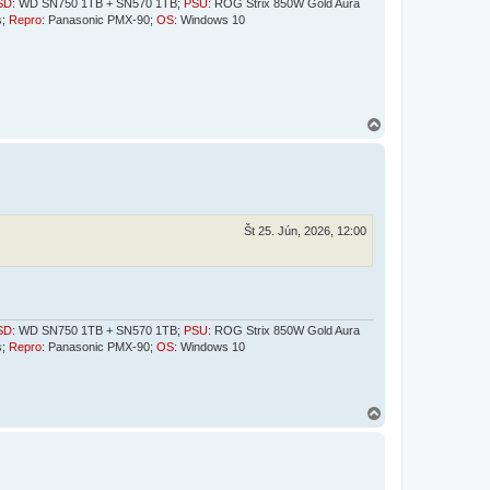
SD
: WD SN750 1TB + SN570 1TB;
PSU
: ROG Strix 850W Gold Aura
s;
Repro
: Panasonic PMX-90;
OS
: Windows 10
H
o
r
e
Št 25. Jún, 2026, 12:00
SD
: WD SN750 1TB + SN570 1TB;
PSU
: ROG Strix 850W Gold Aura
s;
Repro
: Panasonic PMX-90;
OS
: Windows 10
H
o
r
e