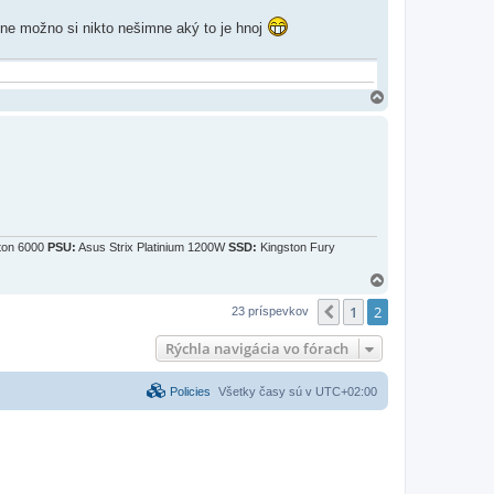
ne možno si nikto nešimne aký to je hnoj
H
o
r
e
ton 6000
PSU:
Asus Strix Platinium 1200W
SSD:
Kingston Fury
H
o
1
2
r
Predchádzajúci
23 príspevkov
e
Rýchla navigácia vo fórach
Policies
Všetky časy sú v
UTC+02:00