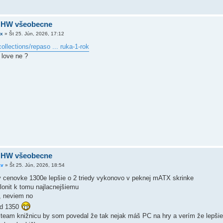
 HW všeobecne
x
»
Št 25. Jún, 2026, 17:12
ollections/repaso ... ruka-1-rok
 love ne ?
 HW všeobecne
av
»
Št 25. Jún, 2026, 18:54
š v cenovke 1300e lepšie o 2 triedy vykonovo v peknej mATX skrinke
lonit k tomu najlacnejšiemu
 , neviem no
md 1350
team knižnicu by som povedal že tak nejak máš PC na hry a verím že lepšie