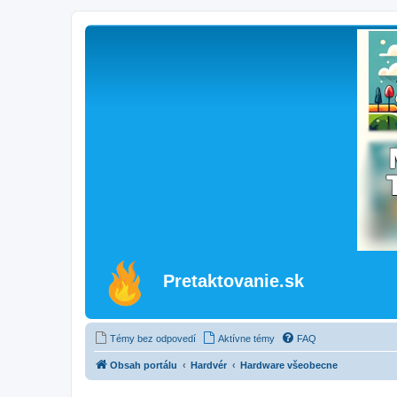
Pretaktovanie.sk
Témy bez odpovedí
Aktívne témy
FAQ
Obsah portálu
Hardvér
Hardware všeobecne