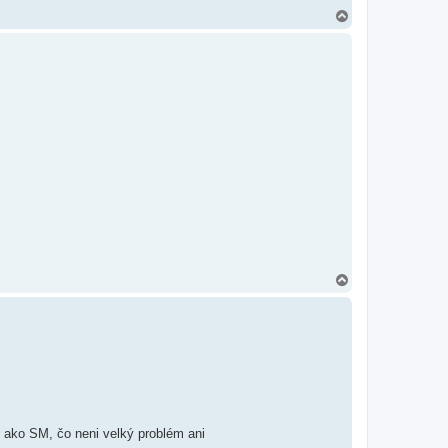
H
o
r
e
H
o
r
e
 ako SM, čo neni velký problém ani