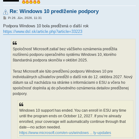
Re: Windows 10 predlženie podpory
P
Pi 26. Jún, 2026, 11:31
r
í
Podpora Windows 10 bola predĺžená o ďalší rok
s
https://www.dsl.sk/article.php?article=33223
p
e
v
o
k
Spoločnosť Microsoft zatiaľ bez väčšieho oznámenia predĺžila
rozšírenú podporu operačného systému Windows 10, ktorého
štandardná podpora skončila v októbri 2025.
Teraz Microsoft ale túto predĺženú podporu Windows 10 pre
individuálnych užívateľov predĺžil o ďalší rok do 12. októbra 2027. Nový
dátum sa už nachádza na stránke s informáciami o ESU a včera ho
spoločnosť doplnila aj do pôvodného oznámenia detailov predĺženej
podpory.
Windows 10 support has ended. You can enroll in ESU any time
until the program ends on October 12, 2027. If you’re already
enrolled, your coverage will automatically continue through that
date—no action needed.
https://www.microsoft.com/en-us/windows ... ty-updates