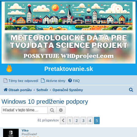
Pretaktovanie.sk
Témy bez odpovedí
Aktívne témy
FAQ
H
Obsah portálu
Softvér
Operačné Systémy
ľ
Windows 10 predlženie podpory
a
Hľadať
Rozšírené vyhľadávanie
d
a
1
2
3
4
5
Predchádzajúci
61 príspevkov
ť
Vlko
Používateľ