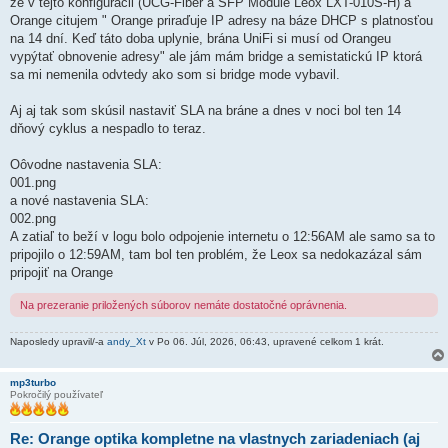
že v tejto konfigurácii (UCG-Fiber a SFP Module Leox LXT-010S-H) a
o
k
Orange citujem " Orange priraďuje IP adresy na báze DHCP s platnosťou
na 14 dní. Keď táto doba uplynie, brána UniFi si musí od Orangeu
vypýtať obnovenie adresy" ale jám mám bridge a semistatickú IP ktorá
sa mi nemenila odvtedy ako som si bridge mode vybavil.
Aj aj tak som skúsil nastaviť SLA na bráne a dnes v noci bol ten 14
dňový cyklus a nespadlo to teraz.
Oôvodne nastavenia SLA:
001.png
a nové nastavenia SLA:
002.png
A zatiaľ to beží v logu bolo odpojenie internetu o 12:56AM ale samo sa to
pripojilo o 12:59AM, tam bol ten problém, že Leox sa nedokazázal sám
pripojiť na Orange
Na prezeranie priložených súborov nemáte dostatočné oprávnenia.
Naposledy upravil/-a
andy_Xt
v Po 06. Júl, 2026, 06:43, upravené celkom 1 krát.
mp3turbo
Pokročilý používateľ
Re: Orange optika kompletne na vlastnych zariadeniach (aj