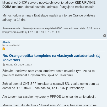
klient si od DHCP serveru nepyta obnovenie adresy
KED UPLYNIE
DOBA
(na ktoru dostal povodnu adresu). Funguje to trosku inaksie.
Mimochodom u mna v Bratislave neplati ani to, ze Orange prideluje
adresy na 14 dni.
Som matematik... Vzrusuju ma cisla, napriklad 8300 na otackomeri alebo 2,15 baru z
kompresora a este aj 1-12-5-8-3-10-6-7-2-11-4-9.
Alemiz
Nový používateľ
Re: Orange optika kompletne na vlastnych zariadeniach (aj
konvertor)
P
Ut 21. Júl, 2026, 15:23
r
í
Zdravim, nedavno som zacal studovat tento navod s tym, ze sa to
s
pokusim rozbehat s dynamickou ipv4 od Telekomu.
p
e
v
Zohnal som si ONT SFP konektor a nastavil SN, vdaka comu som sa
o
k
dostal do "O5" stavu. Teda zda sa, ze GPON je rozbehany.
Ale tu som sa zasekol, vytvoreny PPPOE tunel sa nie a nie pripojit.
Mozno mam zlu vlanku? - Skusal som 2510 a aj bez vlan priamo na