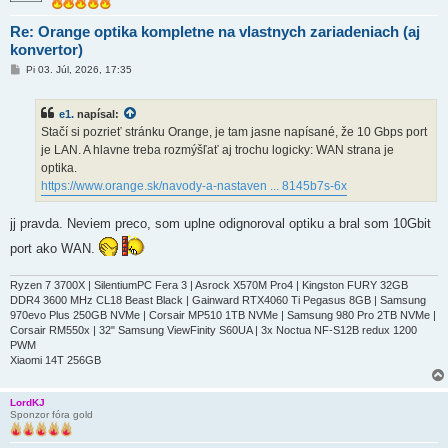
Re: Orange optika kompletne na vlastnych zariadeniach (aj
konvertor)
P
Pi 03. Júl, 2026, 17:35
r
í
s
e1.
napísal:
p
e
Stačí si pozrieť stránku Orange, je tam jasne napísané, že 10 Gbps port
v
je LAN. A hlavne treba rozmýšľať aj trochu logicky: WAN strana je
o
k
optika.
https://www.orange.sk/navody-a-nastaven ... 8145b7s-6x
jj pravda. Neviem preco, som uplne odignoroval optiku a bral som 10Gbit
port ako WAN.
Ryzen 7 3700X | SilentiumPC Fera 3 | Asrock X570M Pro4 | Kingston FURY 32GB
DDR4 3600 MHz CL18 Beast Black | Gainward RTX4060 Ti Pegasus 8GB | Samsung
970evo Plus 250GB NVMe | Corsair MP510 1TB NVMe | Samsung 980 Pro 2TB NVMe |
Corsair RM550x | 32" Samsung ViewFinity S60UA | 3x Noctua NF-S12B redux 1200
PWM
Xiaomi 14T 256GB
LordKJ
Sponzor fóra gold