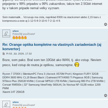
v
pripojenie v 99% pripadov u 99% zakaznikov, takze ten 2.5Gbit internet
o
k
by v takom pripade nemal velky vyznam.
Som matematik... Vzrusuju ma cisla, napriklad 8300 na otackomeri alebo 2,15 baru z
kompresora a este aj 1-12-5-8-3-10-6-7-2-11-4-9.
shiro
Pokročilý používateľ
Re: Orange optika kompletne na vlastnych zariadeniach (aj
konvertor)
P
Pi 03. Júl, 2026, 17:32
r
í
Boze, som pako. Bral som ten 10Gbit ako WAN, tj. ako vstup. Neviem
s
preco, ked vstup do routra je optikou, samozrejme.
p
e
v
o
Ryzen 7 3700X | SilentiumPC Fera 3 | Asrock X570M Pro4 | Kingston FURY 32GB
k
DDR4 3600 MHz CL18 Beast Black | Gainward RTX4060 Ti Pegasus 8GB | Samsung
970evo Plus 250GB NVMe | Corsair MP510 1TB NVMe | Samsung 980 Pro 2TB NVMe |
Corsair RM550x | 32" Samsung ViewFinity S60UA | 3x Noctua NF-S12B redux 1200
PWM
Xiaomi 14T 256GB
shiro
Pokročilý používateľ