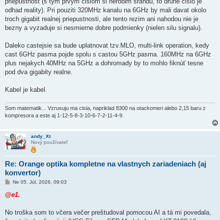
priepustnost (s tym prvym cislom si nerobim srandu, to druhe cislo je
odhad reality). Pri pouziti 320MHz kanalu na 6GHz by mali davat okolo
troch gigabit realnej priepustnosti, ale tento rezim ani nahodou nie je
bezny a vyzaduje si nesmierne dobre podmienky (nielen silu signalu).
Daleko castejsie sa bude uplatnovat tzv.MLO, multi-link operation, kedy
cast 6GHz pasma pojde spolu s castou 5GHz pasma. 160MHz na 6GHz
plus nejakych 40MHz na 5GHz a dohromady by to mohlo fiknúť tesne
pod dva gigabity realne.
Kabel je kabel.
Som matematik... Vzrusuju ma cisla, napriklad 8300 na otackomeri alebo 2,15 baru z
kompresora a este aj 1-12-5-8-3-10-6-7-2-11-4-9.
andy_Xt
Nový používateľ
Re: Orange optika kompletne na vlastnych zariadeniach (aj
konvertor)
P
Ne 05. Júl, 2026, 09:03
r
í
@e1.
s
p
e
No troška som to včera večer preštudoval pomocou AI a tá mi povedala,
v