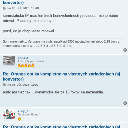
konvertor)
P
Ne 05. Júl, 2026, 10:40
r
í
semistaticku IP mas len kvoli benevolentnosti providera - nie je nutne
s
rotovat IP adresy ako sialeny.
p
e
v
pozri, co je dhcp lease renewal
o
k
Som matematik... Vzrusuju ma cisla, napriklad 8300 na otackomeri alebo 2,15 baru z
kompresora a este aj 1-12-5-8-3-10-6-7-2-11-4-9.
SKiLEX
Pokročilý používateľ
Re: Orange optika kompletne na vlastnych zariadeniach (aj
konvertor)
P
Ne 05. Júl, 2026, 11:02
r
í
antik ma tiez tak... dynamicka ale za 15 rokov sa nezmenila.
s
p
e
v
o
andy_Xt
k
Nový používateľ
Re: Orange optika kompletne na vlastnych zariadeniach (aj