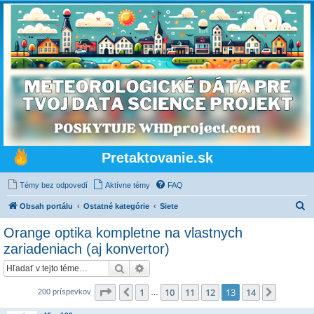
Pretaktovanie.sk
Témy bez odpovedí
Aktívne témy
FAQ
H
Obsah portálu
Ostatné kategórie
Siete
ľ
Orange optika kompletne na vlastnych
a
zariadeniach (aj konvertor)
d
Hľadať
Rozšírené vyhľadávanie
a
Strana
13
z
14
ť
1
10
11
12
13
14
Predchádzajúci
Ďalšia
200 príspevkov
…