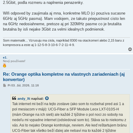
2.5Gbit, podla rozmeru a naplnenia penazenky.
Wifi odpoved by zaujimala aj mna, konkretne MLO (ci pouziva sucasne
6GHz aj 5GHz pasma). Mam vodojem, ze takuto priepustnost cisto len
na 6GHz nedosiahneme, pretoze aj pri 320MHz pasme co je brutalita
brutalna by isli nejake 3Gbit za velmi idealnych podmienok.
Som matematik... Vzrusuju ma cisla, napriklad 8300 na otackomeri alebo 2,15 baru z
kompresora a este aj 1-12-5-8-3-10-6-7-2-11-4-9.
e1.
Nový používateľ
Re: Orange optika kompletne na vlastnych zariadeniach (aj
konvertor)
P
Pi 03. Júl, 2026, 11:16
r
í
s
andy_Xt
napísal:
p
e
Tak internet mi beží na tejto zostave (ako som to rozbehal pred asi 1 a
v
pol mesiacom v máji): UCG-Fiber a SFP Module Leox LXT-010S-H
o
k
(mám Orange na ich sieti) ale každé 2 týždne o pol noci zo soboty na
nedeľu mi vypadne internet (odsledoval som to). Stáva sa to niekomu z
vás. Asi to nejako Orange kontroluje, neviem. Ale keď reštartujem bránu
UCG-Fiber tak všetko beží ďalej ale nebaví ma to každé 2 týždne