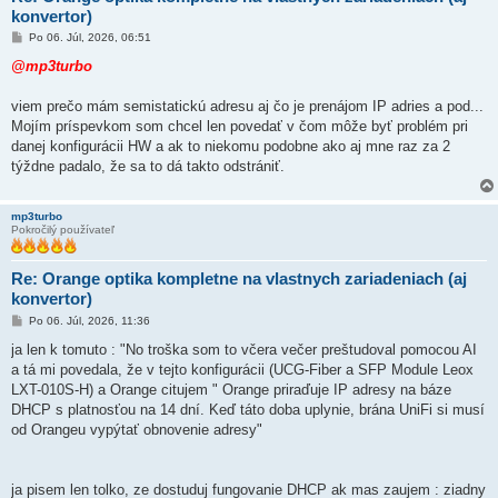
konvertor)
P
Po 06. Júl, 2026, 06:51
r
í
@mp3turbo
s
p
e
viem prečo mám semistatickú adresu aj čo je prenájom IP adries a pod...
v
Mojím príspevkom som chcel len povedať v čom môže byť problém pri
o
k
danej konfigurácii HW a ak to niekomu podobne ako aj mne raz za 2
týždne padalo, že sa to dá takto odstrániť.
mp3turbo
Pokročilý používateľ
Re: Orange optika kompletne na vlastnych zariadeniach (aj
konvertor)
P
Po 06. Júl, 2026, 11:36
r
í
ja len k tomuto : "No troška som to včera večer preštudoval pomocou AI
s
a tá mi povedala, že v tejto konfigurácii (UCG-Fiber a SFP Module Leox
p
e
LXT-010S-H) a Orange citujem " Orange priraďuje IP adresy na báze
v
DHCP s platnosťou na 14 dní. Keď táto doba uplynie, brána UniFi si musí
o
k
od Orangeu vypýtať obnovenie adresy"
ja pisem len tolko, ze dostuduj fungovanie DHCP ak mas zaujem : ziadny