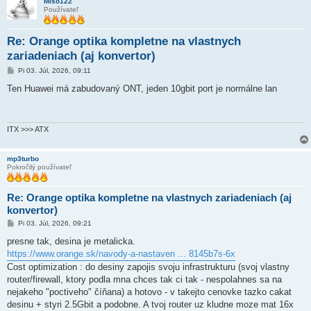
Miso122
Používateľ
Re: Orange optika kompletne na vlastnych
zariadeniach (aj konvertor)
P
Pi 03. Júl, 2026, 09:11
r
í
Ten Huawei má zabudovaný ONT, jeden 10gbit port je normálne lan
s
p
e
v
o
ITX >>> ATX
k
mp3turbo
Pokročilý používateľ
Re: Orange optika kompletne na vlastnych zariadeniach (aj
konvertor)
P
Pi 03. Júl, 2026, 09:21
r
í
presne tak, desina je metalicka.
s
https://www.orange.sk/navody-a-nastaven ... 8145b7s-6x
p
e
Cost optimization : do desiny zapojis svoju infrastrukturu (svoj vlastny
v
router/firewall, ktory podla mna chces tak ci tak - nespolahnes sa na
o
k
nejakeho "poctiveho" číňana) a hotovo - v takejto cenovke tazko cakat
desinu + styri 2.5Gbit a podobne. A tvoj router uz kludne moze mat 16x