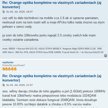
Re: Orange optika kompletne na vlastnych zariadeniach (aj
konvertor)
P
So 04. Júl, 2026, 18:07
r
í
cez wifi to dalo technikovi na mobile cca 1.6 ak si spravne pamatam,
s
neskusal som na tom routri wifi a moje APcko tolko neda mozno sa stym
p
e
pohram v ramci vedy
v
o
k
ja som do toho 10tkoveho portu napojil 2.5 cinsky switch kde mam
vsetky ostatne zariadenia
main: 9950X + Noctua NH-D15 G2, ASUS STRIX B650E-F, Kingston 64gb DDR5 6000 CL30, 7900
GRE Nitro+, 990 Pro 4TB, ASUS STRIX Aura RGB 1000W, Fractal North XL + 4x Noctua A14x25 G2
mp3turbo
Pokročilý používateľ
Re: Orange optika kompletne na vlastnych zariadeniach (aj
konvertor)
P
So 04. Júl, 2026, 21:37
r
í
ano, wifiny davaju zhruba do toho gigabitu a pol (1.6Gbit) pretoze 160MHz
s
kanal krat 10bit/hertz realna priepustnost lebo modulacia 1024QAM
p
e
blablabla. Semtam este dokaze fungovat 2048QAM, ktora dosahuje
v
presne 10.83% rychlejsi datalink a zhruba o 8.5% vacsiu realnu
o
k