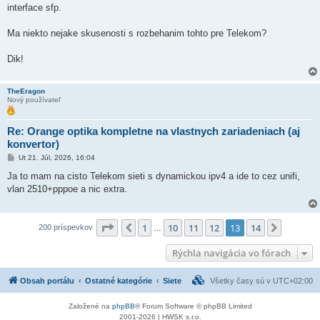
interface sfp.
Ma niekto nejake skusenosti s rozbehanim tohto pre Telekom?
Dik!
TheEragon
Nový používateľ
Re: Orange optika kompletne na vlastnych zariadeniach (aj
konvertor)
P
Ut 21. Júl, 2026, 16:04
r
í
Ja to mam na cisto Telekom sieti s dynamickou ipv4 a ide to cez unifi,
s
vlan 2510+pppoe a nic extra.
p
e
v
o
Strana
13
z
14
k
1
10
11
12
13
14
Predchádzajúci
Ďalšia
200 príspevkov
…
Rýchla navigácia vo fórach
Obsah portálu
Ostatné kategórie
Siete
Všetky časy sú v
UTC+02:00
Založené na
phpBB
® Forum Software © phpBB Limited
2001-2026 | HWSK s.r.o.