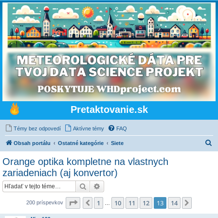
Pretaktovanie.sk
Témy bez odpovedí
Aktívne témy
FAQ
H
Obsah portálu
Ostatné kategórie
Siete
ľ
Orange optika kompletne na vlastnych
a
zariadeniach (aj konvertor)
d
Hľadať
Rozšírené vyhľadávanie
a
Strana
13
z
14
ť
1
10
11
12
13
14
Predchádzajúci
Ďalšia
200 príspevkov
…