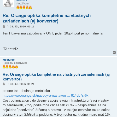
Miso122
Používateľ
Re: Orange optika kompletne na vlastnych
zariadeniach (aj konvertor)
P
Pi 03. Júl, 2026, 09:11
r
í
Ten Huawei má zabudovaný ONT, jeden 10gbit port je normálne lan
s
p
e
v
o
ITX >>> ATX
k
mp3turbo
Pokročilý používateľ
Re: Orange optika kompletne na vlastnych zariadeniach (aj
konvertor)
P
Pi 03. Júl, 2026, 09:21
r
í
presne tak, desina je metalicka.
s
https://www.orange.sk/navody-a-nastaven ... 8145b7s-6x
p
e
Cost optimization : do desiny zapojis svoju infrastrukturu (svoj vlastny
v
router/firewall, ktory podla mna chces tak ci tak - nespolahnes sa na
o
k
nejakeho "poctiveho" číňana) a hotovo - v takejto cenovke tazko cakat
desinu + styri 2.5Gbit a podobne. A tvoj router uz kludne moze mat 16x