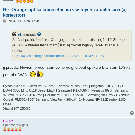
Re: Orange optika kompletne na vlastnych zariadeniach (aj
konvertor)
P
Pi 03. Júl, 2026, 17:35
r
í
s
e1.
napísal:
p
e
Stačí si pozrieť stránku Orange, je tam jasne napísané, že 10 Gbps port
v
je LAN. A hlavne treba rozmýšľať aj trochu logicky: WAN strana je
o
k
optika.
https://www.orange.sk/navody-a-nastaven ... 8145b7s-6x
jj pravda. Neviem preco, som uplne odignoroval optiku a bral som 10Gbit
port ako WAN.
Ryzen 7 3700X | SilentiumPC Fera 3 | Asrock X570M Pro4 | Kingston FURY 32GB
DDR4 3600 MHz CL18 Beast Black | Gainward RTX4060 Ti Pegasus 8GB | Samsung
970evo Plus 250GB NVMe | Corsair MP510 1TB NVMe | Samsung 980 Pro 2TB NVMe |
Corsair RM550x | 32" Samsung ViewFinity S60UA | 3x Noctua NF-S12B redux 1200
PWM
Xiaomi 14T 256GB
LordKJ
Sponzor fóra gold