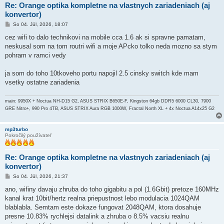
Re: Orange optika kompletne na vlastnych zariadeniach (aj
konvertor)
P
So 04. Júl, 2026, 18:07
r
í
cez wifi to dalo technikovi na mobile cca 1.6 ak si spravne pamatam,
s
neskusal som na tom routri wifi a moje APcko tolko neda mozno sa stym
p
e
pohram v ramci vedy
v
o
k
ja som do toho 10tkoveho portu napojil 2.5 cinsky switch kde mam
vsetky ostatne zariadenia
main: 9950X + Noctua NH-D15 G2, ASUS STRIX B650E-F, Kingston 64gb DDR5 6000 CL30, 7900
GRE Nitro+, 990 Pro 4TB, ASUS STRIX Aura RGB 1000W, Fractal North XL + 4x Noctua A14x25 G2
mp3turbo
Pokročilý používateľ
Re: Orange optika kompletne na vlastnych zariadeniach (aj
konvertor)
P
So 04. Júl, 2026, 21:37
r
í
ano, wifiny davaju zhruba do toho gigabitu a pol (1.6Gbit) pretoze 160MHz
s
kanal krat 10bit/hertz realna priepustnost lebo modulacia 1024QAM
p
e
blablabla. Semtam este dokaze fungovat 2048QAM, ktora dosahuje
v
presne 10.83% rychlejsi datalink a zhruba o 8.5% vacsiu realnu
o
k