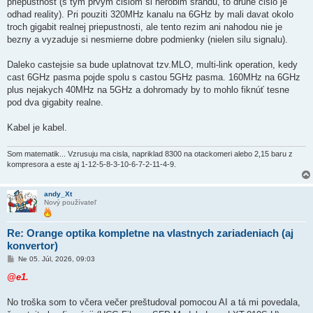
priepustnost (s tym prvym cislom si nerobim srandu, to druhe cislo je
odhad reality). Pri pouziti 320MHz kanalu na 6GHz by mali davat okolo
troch gigabit realnej priepustnosti, ale tento rezim ani nahodou nie je
bezny a vyzaduje si nesmierne dobre podmienky (nielen silu signalu).
Daleko castejsie sa bude uplatnovat tzv.MLO, multi-link operation, kedy
cast 6GHz pasma pojde spolu s castou 5GHz pasma. 160MHz na 6GHz
plus nejakych 40MHz na 5GHz a dohromady by to mohlo fiknúť tesne
pod dva gigabity realne.
Kabel je kabel.
Som matematik... Vzrusuju ma cisla, napriklad 8300 na otackomeri alebo 2,15 baru z
kompresora a este aj 1-12-5-8-3-10-6-7-2-11-4-9.
andy_Xt
Nový používateľ
Re: Orange optika kompletne na vlastnych zariadeniach (aj
konvertor)
P
Ne 05. Júl, 2026, 09:03
r
í
@e1.
s
p
e
No troška som to včera večer preštudoval pomocou AI a tá mi povedala,
v