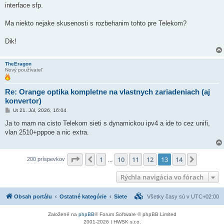
interface sfp.
Ma niekto nejake skusenosti s rozbehanim tohto pre Telekom?
Dik!
TheEragon
Nový používateľ
Re: Orange optika kompletne na vlastnych zariadeniach (aj
konvertor)
P
Ut 21. Júl, 2026, 16:04
r
í
Ja to mam na cisto Telekom sieti s dynamickou ipv4 a ide to cez unifi,
s
vlan 2510+pppoe a nic extra.
p
e
v
o
Strana
13
z
14
k
1
10
11
12
13
14
Predchádzajúci
Ďalšia
200 príspevkov
…
Rýchla navigácia vo fórach
Obsah portálu
Ostatné kategórie
Siete
Všetky časy sú v
UTC+02:00
Založené na
phpBB
® Forum Software © phpBB Limited
2001-2026 | HWSK s.r.o.