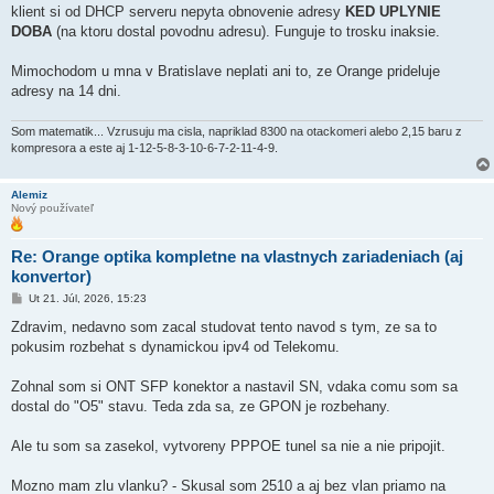
klient si od DHCP serveru nepyta obnovenie adresy
KED UPLYNIE
DOBA
(na ktoru dostal povodnu adresu). Funguje to trosku inaksie.
Mimochodom u mna v Bratislave neplati ani to, ze Orange prideluje
adresy na 14 dni.
Som matematik... Vzrusuju ma cisla, napriklad 8300 na otackomeri alebo 2,15 baru z
kompresora a este aj 1-12-5-8-3-10-6-7-2-11-4-9.
Alemiz
Nový používateľ
Re: Orange optika kompletne na vlastnych zariadeniach (aj
konvertor)
P
Ut 21. Júl, 2026, 15:23
r
í
Zdravim, nedavno som zacal studovat tento navod s tym, ze sa to
s
pokusim rozbehat s dynamickou ipv4 od Telekomu.
p
e
v
Zohnal som si ONT SFP konektor a nastavil SN, vdaka comu som sa
o
k
dostal do "O5" stavu. Teda zda sa, ze GPON je rozbehany.
Ale tu som sa zasekol, vytvoreny PPPOE tunel sa nie a nie pripojit.
Mozno mam zlu vlanku? - Skusal som 2510 a aj bez vlan priamo na