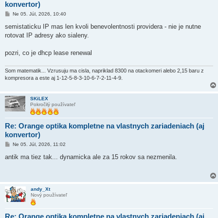
konvertor)
P
Ne 05. Júl, 2026, 10:40
r
í
semistaticku IP mas len kvoli benevolentnosti providera - nie je nutne
s
rotovat IP adresy ako sialeny.
p
e
v
pozri, co je dhcp lease renewal
o
k
Som matematik... Vzrusuju ma cisla, napriklad 8300 na otackomeri alebo 2,15 baru z
kompresora a este aj 1-12-5-8-3-10-6-7-2-11-4-9.
SKiLEX
Pokročilý používateľ
Re: Orange optika kompletne na vlastnych zariadeniach (aj
konvertor)
P
Ne 05. Júl, 2026, 11:02
r
í
antik ma tiez tak... dynamicka ale za 15 rokov sa nezmenila.
s
p
e
v
o
andy_Xt
k
Nový používateľ
Re: Orange optika kompletne na vlastnych zariadeniach (aj