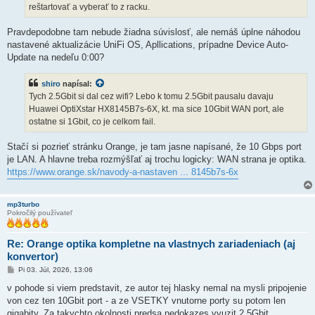
reštartovať a vyberať to z racku.
Pravdepodobne tam nebude žiadna súvislosť, ale nemáš úplne náhodou
nastavené aktualizácie UniFi OS, Apllications, prípadne Device Auto-
Update na nedeľu 0:00?
shiro
napísal:
Tych 2.5Gbit si dal cez wifi? Lebo k tomu 2.5Gbit pausalu davaju
Huawei OptiXstar HX8145B7s-6X, kt. ma sice 10Gbit WAN port, ale
ostatne si 1Gbit, co je celkom fail.
Stačí si pozrieť stránku Orange, je tam jasne napísané, že 10 Gbps port
je LAN. A hlavne treba rozmýšľať aj trochu logicky: WAN strana je optika.
https://www.orange.sk/navody-a-nastaven ... 8145b7s-6x
mp3turbo
Pokročilý používateľ
Re: Orange optika kompletne na vlastnych zariadeniach (aj
konvertor)
P
Pi 03. Júl, 2026, 13:06
r
í
v pohode si viem predstavit, ze autor tej hlasky nemal na mysli pripojenie
s
von cez ten 10Gbit port - a ze VSETKY vnutorne porty su potom len
p
e
gigabity. Za takychto okolnosti predsa nedokazes vyuzit 2.5Gbit