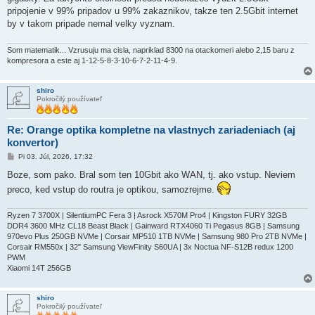
v
pripojenie v 99% pripadov u 99% zakaznikov, takze ten 2.5Gbit internet
o
k
by v takom pripade nemal velky vyznam.
Som matematik... Vzrusuju ma cisla, napriklad 8300 na otackomeri alebo 2,15 baru z
kompresora a este aj 1-12-5-8-3-10-6-7-2-11-4-9.
shiro
Pokročilý používateľ
Re: Orange optika kompletne na vlastnych zariadeniach (aj
konvertor)
P
Pi 03. Júl, 2026, 17:32
r
í
Boze, som pako. Bral som ten 10Gbit ako WAN, tj. ako vstup. Neviem
s
preco, ked vstup do routra je optikou, samozrejme.
p
e
v
o
Ryzen 7 3700X | SilentiumPC Fera 3 | Asrock X570M Pro4 | Kingston FURY 32GB
k
DDR4 3600 MHz CL18 Beast Black | Gainward RTX4060 Ti Pegasus 8GB | Samsung
970evo Plus 250GB NVMe | Corsair MP510 1TB NVMe | Samsung 980 Pro 2TB NVMe |
Corsair RM550x | 32" Samsung ViewFinity S60UA | 3x Noctua NF-S12B redux 1200
PWM
Xiaomi 14T 256GB
shiro
Pokročilý používateľ