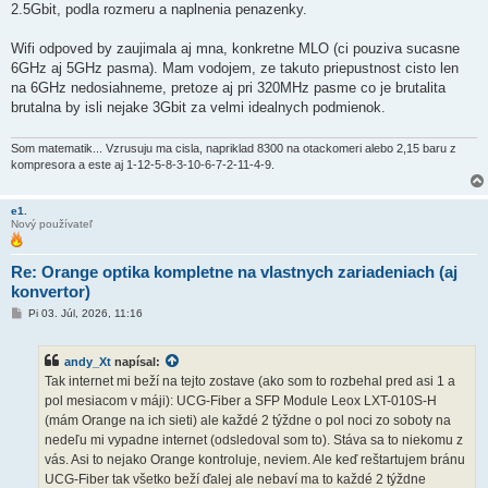
2.5Gbit, podla rozmeru a naplnenia penazenky.
Wifi odpoved by zaujimala aj mna, konkretne MLO (ci pouziva sucasne
6GHz aj 5GHz pasma). Mam vodojem, ze takuto priepustnost cisto len
na 6GHz nedosiahneme, pretoze aj pri 320MHz pasme co je brutalita
brutalna by isli nejake 3Gbit za velmi idealnych podmienok.
Som matematik... Vzrusuju ma cisla, napriklad 8300 na otackomeri alebo 2,15 baru z
kompresora a este aj 1-12-5-8-3-10-6-7-2-11-4-9.
e1.
Nový používateľ
Re: Orange optika kompletne na vlastnych zariadeniach (aj
konvertor)
P
Pi 03. Júl, 2026, 11:16
r
í
s
andy_Xt
napísal:
p
e
Tak internet mi beží na tejto zostave (ako som to rozbehal pred asi 1 a
v
pol mesiacom v máji): UCG-Fiber a SFP Module Leox LXT-010S-H
o
k
(mám Orange na ich sieti) ale každé 2 týždne o pol noci zo soboty na
nedeľu mi vypadne internet (odsledoval som to). Stáva sa to niekomu z
vás. Asi to nejako Orange kontroluje, neviem. Ale keď reštartujem bránu
UCG-Fiber tak všetko beží ďalej ale nebaví ma to každé 2 týždne