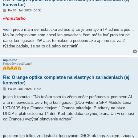
konvertor)
P
Po 06. Júl, 2026, 06:51
r
í
@mp3turbo
s
p
e
viem prečo mám semistatickú adresu aj čo je prenájom IP adries a pod...
v
Mojím príspevkom som chcel len povedať v čom môže byť problém pri
o
k
danej konfigurácii HW a ak to niekomu podobne ako aj mne raz za 2
týždne padalo, že sa to dá takto odstrániť.
mp3turbo
Pokročilý používateľ
Re: Orange optika kompletne na vlastnych zariadeniach (aj
konvertor)
P
Po 06. Júl, 2026, 11:36
r
í
ja len k tomuto : "No troška som to včera večer preštudoval pomocou AI
s
a tá mi povedala, že v tejto konfigurácii (UCG-Fiber a SFP Module Leox
p
e
LXT-010S-H) a Orange citujem " Orange priraďuje IP adresy na báze
v
DHCP s platnosťou na 14 dní. Keď táto doba uplynie, brána UniFi si musí
o
k
od Orangeu vypýtať obnovenie adresy"
ja pisem len tolko, ze dostuduj fungovanie DHCP ak mas zaujem : ziadny