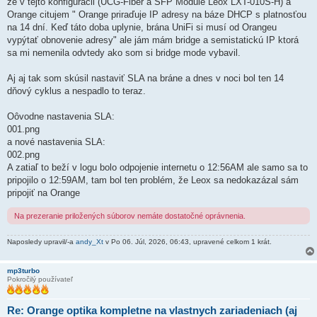
že v tejto konfigurácii (UCG-Fiber a SFP Module Leox LXT-010S-H) a
o
k
Orange citujem " Orange priraďuje IP adresy na báze DHCP s platnosťou
na 14 dní. Keď táto doba uplynie, brána UniFi si musí od Orangeu
vypýtať obnovenie adresy" ale jám mám bridge a semistatickú IP ktorá
sa mi nemenila odvtedy ako som si bridge mode vybavil.
Aj aj tak som skúsil nastaviť SLA na bráne a dnes v noci bol ten 14
dňový cyklus a nespadlo to teraz.
Oôvodne nastavenia SLA:
001.png
a nové nastavenia SLA:
002.png
A zatiaľ to beží v logu bolo odpojenie internetu o 12:56AM ale samo sa to
pripojilo o 12:59AM, tam bol ten problém, že Leox sa nedokazázal sám
pripojiť na Orange
Na prezeranie priložených súborov nemáte dostatočné oprávnenia.
Naposledy upravil/-a
andy_Xt
v Po 06. Júl, 2026, 06:43, upravené celkom 1 krát.
mp3turbo
Pokročilý používateľ
Re: Orange optika kompletne na vlastnych zariadeniach (aj