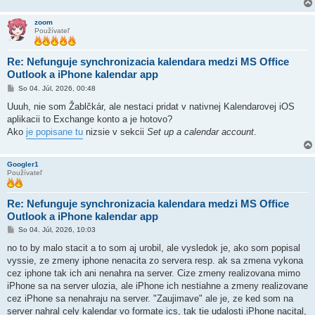
zoom
Používateľ
Re: Nefunguje synchronizacia kalendara medzi MS Office
Outlook a iPhone kalendar app
P
So 04. Júl, 2026, 00:48
r
í
Uuuh, nie som Žablčkár, ale nestaci pridat v nativnej Kalendarovej iOS
s
aplikacii to Exchange konto a je hotovo?
p
e
Ako
je popisane tu
nizsie v sekcii
Set up a calendar account
.
v
o
k
Googler1
Používateľ
Re: Nefunguje synchronizacia kalendara medzi MS Office
Outlook a iPhone kalendar app
P
So 04. Júl, 2026, 10:03
r
í
no to by malo stacit a to som aj urobil, ale vysledok je, ako som popisal
s
vyssie, ze zmeny iphone nenacita zo servera resp. ak sa zmena vykona
p
e
cez iphone tak ich ani nenahra na server. Cize zmeny realizovana mimo
v
iPhone sa na server ulozia, ale iPhone ich nestiahne a zmeny realizovane
o
k
cez iPhone sa nenahraju na server. "Zaujimave" ale je, ze ked som na
server nahral cely kalendar vo formate ics, tak tie udalosti iPhone nacital,