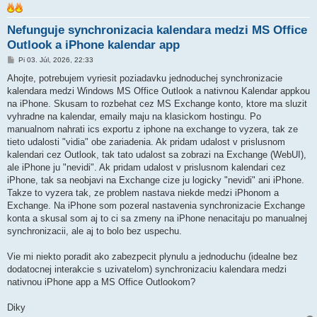
Nefunguje synchronizacia kalendara medzi MS Office
Outlook a iPhone kalendar app
P
Pi 03. Júl, 2026, 22:33
r
í
Ahojte, potrebujem vyriesit poziadavku jednoduchej synchronizacie
s
kalendara medzi Windows MS Office Outlook a nativnou Kalendar appkou
p
e
na iPhone. Skusam to rozbehat cez MS Exchange konto, ktore ma sluzit
v
vyhradne na kalendar, emaily maju na klasickom hostingu. Po
o
k
manualnom nahrati ics exportu z iphone na exchange to vyzera, tak ze
tieto udalosti "vidia" obe zariadenia. Ak pridam udalost v prislusnom
kalendari cez Outlook, tak tato udalost sa zobrazi na Exchange (WebUI),
ale iPhone ju "nevidi". Ak pridam udalost v prislusnom kalendari cez
iPhone, tak sa neobjavi na Exchange cize ju logicky "nevidi" ani iPhone.
Takze to vyzera tak, ze problem nastava niekde medzi iPhonom a
Exchange. Na iPhone som pozeral nastavenia synchronizacie Exchange
konta a skusal som aj to ci sa zmeny na iPhone nenacitaju po manualnej
synchronizacii, ale aj to bolo bez uspechu.
Vie mi niekto poradit ako zabezpecit plynulu a jednoduchu (idealne bez
dodatocnej interakcie s uzivatelom) synchronizaciu kalendara medzi
nativnou iPhone app a MS Office Outlookom?
Diky