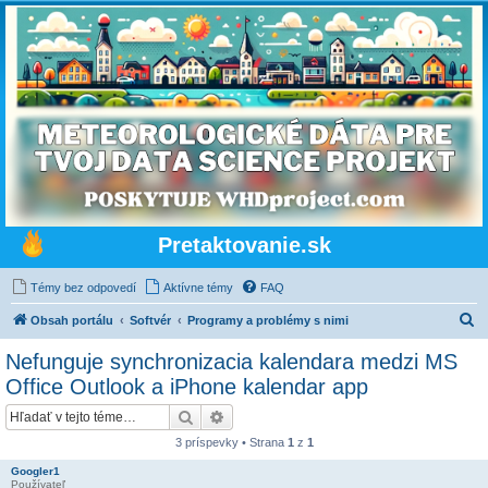
Pretaktovanie.sk
Témy bez odpovedí
Aktívne témy
FAQ
H
Obsah portálu
Softvér
Programy a problémy s nimi
ľ
Nefunguje synchronizacia kalendara medzi MS
a
Office Outlook a iPhone kalendar app
d
Hľadať
Rozšírené vyhľadávanie
a
3 príspevky • Strana
1
z
1
ť
Googler1
Používateľ