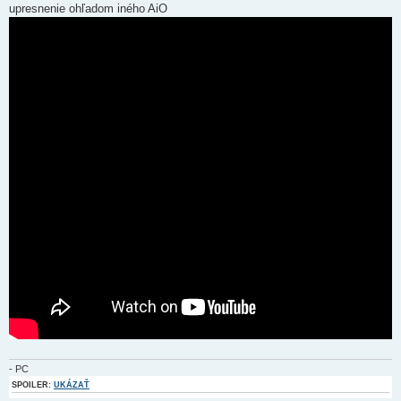
s
upresnenie ohľadom iného AiO
p
e
v
o
k
- PC
SPOILER:
UKÁZAŤ