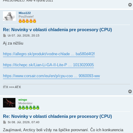
PRESUVADLO: RAV 4 hybrid 2021
Miso122
Používateľ
Re: Novinky v oblasti chladenia pre procesory (CPU)
P
Ut 07. Júl, 2026, 20:15
r
í
Aj za nižšiu
s
p
e
https://allegro.sk/produkt/vodne-chlade ... ba580d4f2f
v
o
k
https://tichepc.sk/Lian-Li-GA-II-Lite-P ... 1013020005
https://www.corsair.com/eu/en/p/cpu-coo ... 9060093-ww
ITX >>> ATX
wingo
Moderátor
Re: Novinky v oblasti chladenia pre procesory (CPU)
P
St 08. Júl, 2026, 07:40
r
í
Zaujímavé, Arcticy boli vždy na špičke porovnaní. Čo ich konkurencia
s