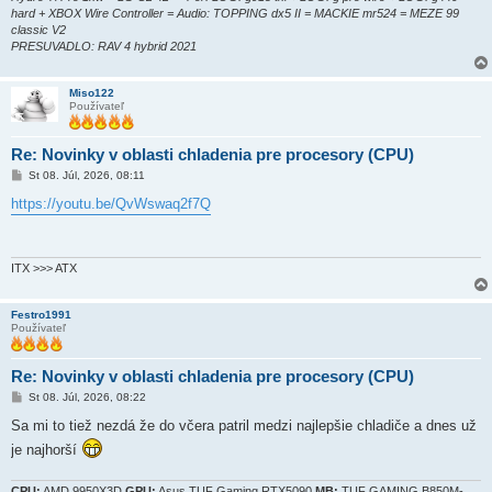
hard + XBOX Wire Controller = Audio: TOPPING dx5 II = MACKIE mr524 = MEZE 99
classic V2
PRESUVADLO: RAV 4 hybrid 2021
Miso122
Používateľ
Re: Novinky v oblasti chladenia pre procesory (CPU)
P
St 08. Júl, 2026, 08:11
r
í
https://youtu.be/QvWswaq2f7Q
s
p
e
v
o
ITX >>> ATX
k
Festro1991
Používateľ
Re: Novinky v oblasti chladenia pre procesory (CPU)
P
St 08. Júl, 2026, 08:22
r
í
Sa mi to tiež nezdá že do včera patril medzi najlepšie chladiče a dnes už
s
je najhorší
p
e
v
o
CPU:
AMD 9950X3D
GPU:
Asus TUF Gaming RTX5090
MB:
TUF GAMING B850M-