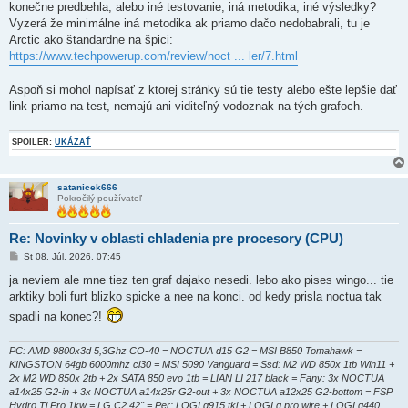
konečne predbehla, alebo iné testovanie, iná metodika, iné výsledky?
p
e
Vyzerá že minimálne iná metodika ak priamo dačo nedobabrali, tu je
v
Arctic ako štandardne na špici:
o
k
https://www.techpowerup.com/review/noct ... ler/7.html
Aspoň si mohol napísať z ktorej stránky sú tie testy alebo ešte lepšie dať
link priamo na test, nemajú ani viditeľný vodoznak na tých grafoch.
SPOILER:
UKÁZAŤ
satanicek666
Pokročilý používateľ
Re: Novinky v oblasti chladenia pre procesory (CPU)
P
St 08. Júl, 2026, 07:45
r
í
ja neviem ale mne tiez ten graf dajako nesedi. lebo ako pises wingo... tie
s
arktiky boli furt blizko spicke a nee na konci. od kedy prisla noctua tak
p
e
spadli na konec?!
v
o
k
PC: AMD 9800x3d 5,3Ghz CO-40 = NOCTUA d15 G2 = MSI B850 Tomahawk =
KINGSTON 64gb 6000mhz cl30 = MSI 5090 Vanguard = Ssd: M2 WD 850x 1tb Win11 +
2x M2 WD 850x 2tb + 2x SATA 850 evo 1tb = LIAN LI 217 black = Fany: 3x NOCTUA
a14x25 G2-in + 3x NOCTUA a14x25r G2-out + 3x NOCTUA a12x25 G2-bottom = FSP
Hydro Ti Pro 1kw = LG C2 42" = Per: LOGI g915 tkl + LOGI g pro wire + LOGI g440