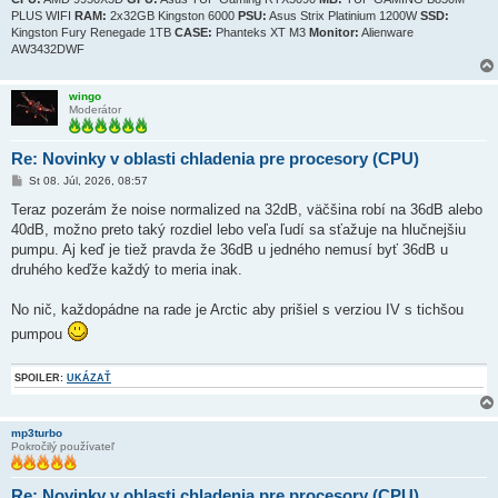
k
PLUS WIFI
RAM:
2x32GB Kingston 6000
PSU:
Asus Strix Platinium 1200W
SSD:
Kingston Fury Renegade 1TB
CASE:
Phanteks XT M3
Monitor:
Alienware
AW3432DWF
wingo
Moderátor
Re: Novinky v oblasti chladenia pre procesory (CPU)
P
St 08. Júl, 2026, 08:57
r
í
Teraz pozerám že noise normalized na 32dB, väčšina robí na 36dB alebo
s
40dB, možno preto taký rozdiel lebo veľa ľudí sa sťažuje na hlučnejšiu
p
e
pumpu. Aj keď je tiež pravda že 36dB u jedného nemusí byť 36dB u
v
druhého keďže každý to meria inak.
o
k
No nič, každopádne na rade je Arctic aby prišiel s verziou IV s tichšou
pumpou
SPOILER:
UKÁZAŤ
mp3turbo
Pokročilý používateľ
Re: Novinky v oblasti chladenia pre procesory (CPU)