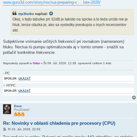
í
www.guru3d.com/story/noctua-preparing-c ... late-2026/
s
p
e
mp3turbo
napísal:
v
Okej, v tejto tabulke pri 32dB je takisto na spicke a to teda urcite nie je
o
k
hluk, lenze otazka je, ako sa vysledky preskupia u inych recenzentov
atd.
Subjektívne vnímanie určitých frekvencií pri rovnakom (nameranom)
hluku. Noctua tú pumpu optimalizovala aj v tomto smere - snažili sa
potlačiť konkrétne frekvencie.
Naposledy upravil/-a
Odar
v Št 09. Júl, 2026, 12:39, upravené celkom 1 krát.
- PC
SPOILER:
UKÁZAŤ
-- HTPC
SPOILER:
UKÁZAŤ
Easa
Používateľ
Re: Novinky v oblasti chladenia pre procesory (CPU)
P
Pi 10. Júl, 2026, 22:03
r
í