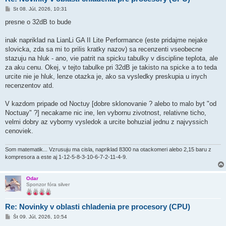
P
St 08. Júl, 2026, 10:31
r
í
presne o 32dB to bude
s
p
e
inak napriklad na LianLi GA II Lite Performance (este pridajme nejake
v
slovicka, zda sa mi to prilis kratky nazov) sa recenzenti vseobecne
o
k
stazuju na hluk - ano, vie patrit na spicku tabulky v discipline teplota, ale
za aku cenu. Okej, v tejto tabulke pri 32dB je takisto na spicke a to teda
urcite nie je hluk, lenze otazka je, ako sa vysledky preskupia u inych
recenzentov atd.
V kazdom pripade od Noctuy [dobre sklonovanie ? alebo to malo byt "od
Noctuay" ?] necakame nic ine, len vybornu zivotnost, relativne ticho,
velmi dobry az vyborny vysledok a urcite bohuzial jednu z najvyssich
cenoviek.
Som matematik... Vzrusuju ma cisla, napriklad 8300 na otackomeri alebo 2,15 baru z
kompresora a este aj 1-12-5-8-3-10-6-7-2-11-4-9.
Odar
Sponzor fóra silver
Re: Novinky v oblasti chladenia pre procesory (CPU)
P
Št 09. Júl, 2026, 10:54
r