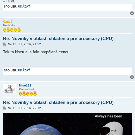
-- HTPC
SPOILER:
UKÁZAŤ
CageJ
Redaktor
Re: Novinky v oblasti chladenia pre procesory (CPU)
P
Ne 12. Júl, 2026, 21:52
r
í
Tak tá Noctua je fakt prepálená cenou...........
s
p
e
v
o
SPOILER:
UKÁZAŤ
k
Miso122
Používateľ
Re: Novinky v oblasti chladenia pre procesory (CPU)
P
Ne 12. Júl, 2026, 22:12
r
í
s
p
e
v
o