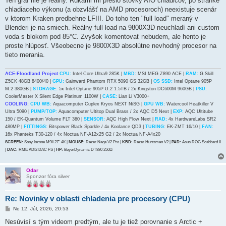
Ten graf nie je reálny. Rukami mi prešlo stovky AIO chladičov, po stránke
s
chladiaceho výkonu (a obzvlášť na AMD procesoroch) neexistuje scenár
p
e
v ktorom Kraken predbehne LFIII. Do toho ten "full load" meraný v
v
Blenderi je na smiech. Reálny full load na 9800X3D neuchladí ani custom
o
k
voda s blokom pod 85°C. Zvyšok komentovať nebudem, ale hento je
proste hlúposť. Všeobecne je 9800X3D absolútne nevhodný procesor na
tieto merania.
ACE-Floodland Project
CPU:
Intel Core Ultra9 285K |
MBD:
MSI MEG Z890 ACE |
RAM:
G.Skill
Z5CK 48GB 8400/40 |
GPU:
Gainward Phantom RTX 5090 GS 32GB |
OS SSD:
Intel Optane 905P
M.2 380GB |
STORAGE:
5x Intel Optane 905P U.2 1.5TB / 2x Kingston DC600M 960GB |
PSU:
CoolerMaster X Silent Edge Platinum 1100W |
CASE:
Lian Li V3000+
COOLING:
CPU WB:
Aquacomputer Cuplex Kryos NEXT NiSG |
GPU WB:
Watercool Heatkiller V
Ultra 5090 |
PUMP/TOP:
Aquacomputer Ultitop Dual Brass / 2x AQC D5 Next |
EXP:
AQC Ultitube
150 / EK-Quantum Volume FLT 360 |
SENSOR:
AQC High Flow Next |
RAD:
4x HardwareLabs SR2
480MP |
FITTINGS:
Bitspower Black Sparkle / 4x Koolance QD3 |
TUBING:
EK-ZMT 16/10 |
FAN:
16x Phanteks T30-120 / 4x Noctua NF-A12x25 G2 / 2x Noctua NF-A4x20
SCREEN:
Sony Inzone M9II 27" 4K |
MOUSE:
Razer Naga V2 Pro |
KBD:
Razer Huntsman V2 |
PAD:
Asus ROG Scabbard II
|
DAC:
RME ADI2 DAC FS |
HP:
BeyerDynamic DT880 250Ω
Odar
Sponzor fóra silver
Re: Novinky v oblasti chladenia pre procesory (CPU)
P
Ne 12. Júl, 2026, 20:53
r
í
Nesúvisí s tým videom predtým, ale tu je tiež porovnanie s Arctic +