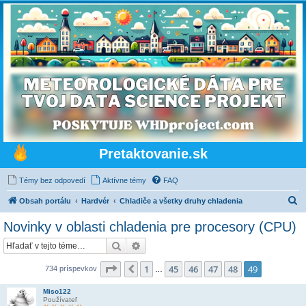
Pretaktovanie.sk
Témy bez odpovedí
Aktívne témy
FAQ
H
Obsah portálu
Hardvér
Chladiče a všetky druhy chladenia
ľ
Novinky v oblasti chladenia pre procesory (CPU)
a
Hľadať
Rozšírené vyhľadávanie
d
a
Strana
49
z
49
1
45
46
47
48
49
Predchádzajúci
734 príspevkov
…
ť
Miso122
Používateľ