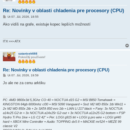
Re: Novinky v oblasti chladenia pre procesory (CPU)
P
Ut 07. Júl, 2026, 18:55
r
í
Ako vidíš na grafe, existuje kopec lepších možností
s
p
e
v
o
ITX >>> ATX
k
satanicek666
Pokročilý používateľ
Re: Novinky v oblasti chladenia pre procesory (CPU)
P
Ut 07. Júl, 2026, 19:59
r
í
Jo ale ne za cenu arktiku
s
p
e
v
o
PC: AMD 9800x3d 5,3Ghz CO-40 = NOCTUA d15 G2 = MSI B850 Tomahawk =
k
KINGSTON 64gb 6000mhz cl30 = MSI 5090 Vanguard = Ssd: M2 WD 850x 1tb Win11 +
2x M2 WD 850x 2tb + 2x SATA 850 evo 1tb = LIAN LI 217 black = Fany: 3x NOCTUA
a14x25 G2-in + 3x NOCTUA a14x25r G2-out + 3x NOCTUA a12x25 G2-bottom = FSP
Hydro Ti Pro 1kw = LG C2 42" = Per: LOGI g915 tkl + LOGI g pro wire + LOGI g440
hard + XBOX Wire Controller = Audio: TOPPING dx5 II = MACKIE mr524 = MEZE 99
classic V2