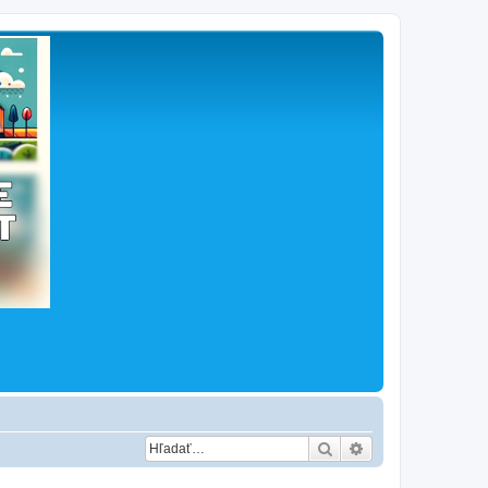
Hľadať
Rozšírené vyhľad