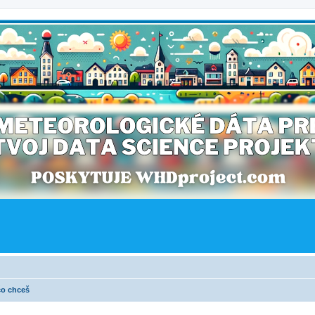
čo chceš