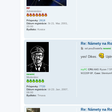
v
o
k
RP
Administrátor
Príspevky:
2618
Dátum registrácie:
St 21. Mar, 2001,
20:00
Bydlisko:
Kosice
Re: Námety na R
P
od používateľa
newmi
r
í
yes! Dikes.
Upln
s
p
e
v
o
myPC
CPU:
AMD Ryzen 7 5
k
W2220P-BF,
Case:
Silentium
newmi
Moderátor
Príspevky:
7720
Dátum registrácie:
Ut 23. Jan, 2007,
08:00
Bydlisko:
Trnava
Re: Námety na R