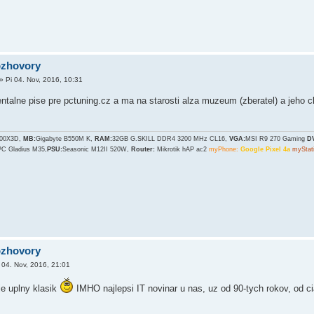
ozhovory
»
Pi 04. Nov, 2016, 10:31
talne pise pre pctuning.cz a ma na starosti alza muzeum (zberatel) a jeho
700X3D,
MB:
Gigabyte B550M K,
RAM:
32GB G.SKILL DDR4 3200 MHz CL16,
VGA:
MSI R9 270 Gaming
D
PC Gladius M35,
PSU:
Seasonic M12II 520W,
Router:
Mikrotik hAP ac2
myPhone:
Google Pixel 4a
myStat
ozhovory
 04. Nov, 2016, 21:01
je uplny klasik
IMHO najlepsi IT novinar u nas, uz od 90-tych rokov, od 