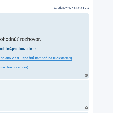
11 príspevkov • Strana
1
z
1
ohodnúť rozhovor.
admin@pretaktovanie.sk
.
a to ako viesť úspešnú kampaň na Kickstarteri)
viac hovorí a píše)
H
o
r
e
H
o