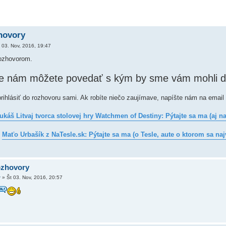
hovory
 03. Nov, 2016, 19:47
ozhovorom.
ne nám môžete povedať s kým by sme vám mohli d
ihlásiť do rozhovoru sami. Ak robíte niečo zaujímave, napíšte nám na email
ukáš Litvaj tvorca stolovej hry Watchmen of Destiny: Pýtajte sa ma (aj n
:
Maťo Urbašík z NaTesle.sk: Pýtajte sa ma (o Tesle, aute o ktorom sa naj
ozhovory
r
»
Št 03. Nov, 2016, 20:57