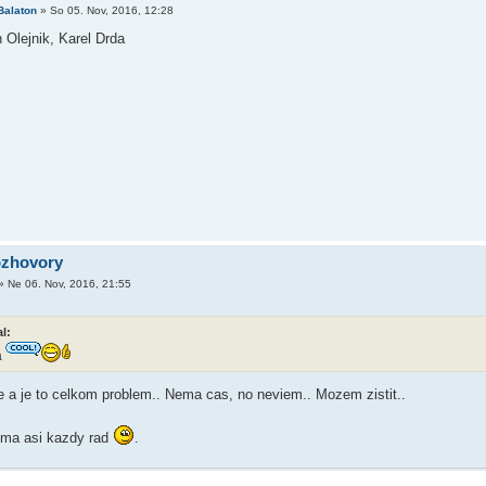
Balaton
»
So 05. Nov, 2016, 12:28
 Olejnik, Karel Drda
ozhovory
»
Ne 06. Nov, 2016, 21:55
l:
a
 a je to celkom problem.. Nema cas, no neviem.. Mozem zistit..
 ma asi kazdy rad
.