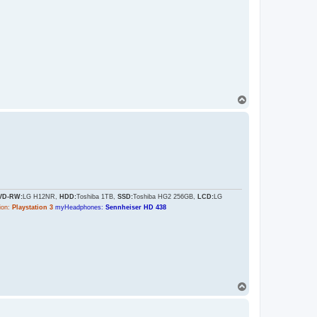
H
o
r
e
VD-RW:
LG H12NR,
HDD:
Toshiba 1TB,
SSD:
Toshiba HG2 256GB,
LCD:
LG
ion:
Playstation 3
myHeadphones:
Sennheiser HD 438
H
o
r
e