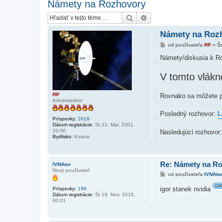
Námety na Rozhovory
Hľadať
Rozšírené vyhľadávanie
Námety na Roz
P
od používateľa
RP
»
Št
r
í
Námety/diskusia k R
s
p
V tomto vlák
e
v
o
k
RP
Rovnako sa môžete pr
Administrátor
Posledný rozhovor:
L
Príspevky:
2618
Dátum registrácie:
St 21. Mar, 2001,
20:00
Nasledujúci rozhovor
Bydlisko:
Kosice
Re: Námety na R
IVNAtor
Nový používateľ
P
od používateľa
IVNAto
r
í
igor stanek nvidia
Príspevky:
196
s
Dátum registrácie:
Št 19. Nov, 2015,
p
00:01
e
v
o
k