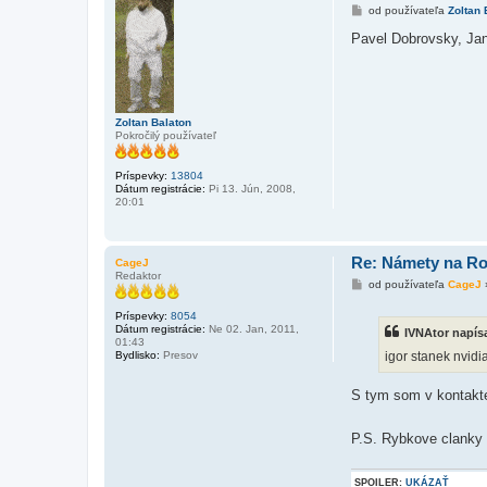
P
od používateľa
Zoltan 
r
í
Pavel Dobrovsky, Jan
s
p
e
v
o
k
Zoltan Balaton
Pokročilý používateľ
Príspevky:
13804
Dátum registrácie:
Pi 13. Jún, 2008,
20:01
Re: Námety na R
CageJ
Redaktor
P
od používateľa
CageJ
r
í
Príspevky:
8054
s
Dátum registrácie:
Ne 02. Jan, 2011,
IVNAtor napísa
p
01:43
e
igor stanek nvidi
Bydlisko:
Presov
v
o
k
S tym som v kontakte
P.S. Rybkove clanky
SPOILER:
UKÁZAŤ