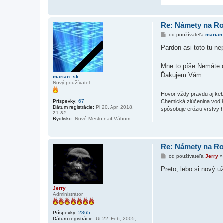
Re: Námety na R
P
od používateľa
marian
r
í
Pardon asi toto tu ne
s
p
e
Mne to píše Nemáte o
v
Ďakujem Vám.
o
marian_sk
k
Nový používateľ
Hovor vždy pravdu aj keby
Príspevky:
67
Chemická zlúčenina vodíka
Dátum registrácie:
Pi 20. Apr, 2018,
spôsobuje eróziu vrstvy h
21:32
Bydlisko:
Nové Mesto nad Váhom
Re: Námety na R
P
od používateľa
Jerry
r
í
Preto, lebo si nový u
s
p
e
Jerry
v
Administrátor
o
k
Príspevky:
2865
Dátum registrácie:
Ut 22. Feb, 2005,