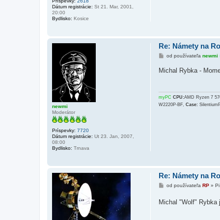
Príspevky:
2618
Dátum registrácie:
St 21. Mar, 2001,
20:00
Bydlisko:
Kosice
Re: Námety na R
P
od používateľa
newmi
r
í
Michal Rybka - Momen
s
p
e
v
o
myPC
CPU:
AMD Ryzen 7 5
k
W2220P-BF,
Case:
Silentium
newmi
Moderátor
Príspevky:
7720
Dátum registrácie:
Ut 23. Jan, 2007,
08:00
Bydlisko:
Trnava
Re: Námety na R
P
od používateľa
RP
»
Pi
r
í
Michal "Wolf" Rybka 
s
p
e