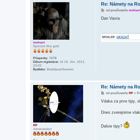
Re: Námety na R
P
od používateľa
molnar
r
í
Dan Vavra
s
p
e
v
o
SPOILER:
UKÁZAŤ
k
molnart
Sponzor fóra gold
Príspevky:
7479
Dátum registrácie:
Ut 19. Jún, 2012,
23:03
Bydlisko:
Bratislava/Samorin
Re: Námety na R
P
od používateľa
RP
»
Pi
r
í
Vdaka za prve tipy, 
s
p
e
Dnes zverejnime vlak
v
o
k
RP
Dalsie tipy?
Administrátor