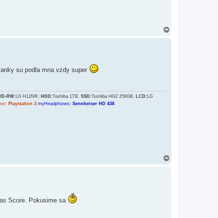
H
o
r
e
 clanky su podla mna vzdy super
VD-RW:
LG H12NR,
HDD:
Toshiba 1TB,
SSD:
Toshiba HG2 256GB,
LCD:
LG
ion:
Playstation 3
myHeadphones:
Sennheiser HD 438
H
o
r
e
cias Score. Pokusime sa