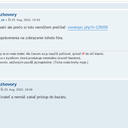
ozhovory
_sk
»
Št 25. Aug, 2022, 15:53
patrí ale prečo si toto nemôžem prečítať:
viewtopic.php?t=128058
právenenia na zobrazenie tohoto fóra.
 ta to malo bolieť. Ale časom sa ju naučíš počúvať, aj keď t
Y
do očí klamú.
 s kyslíkom, ktorá produkuje minimálnu úroveň hlasitosti,
ornín, uložených pozdĺž jej trajektórie. (Ticha voda brehy myje.)
ozhovory
»
Št 25. Aug, 2022, 19:06
žívateľ a nemáš zatiaľ prístup do bazáru.