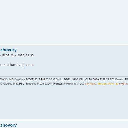
ozhovory
»
Pi 04. Nov, 2016, 22:35
e zdielam tvoj nazor.
700X3D,
MB:
Gigabyte B550M K,
RAM:
32GB G.SKILL DDR4 3200 MHz CL16,
VGA:
MSI R9 270 Gaming
D
PC Gladius M35,
PSU:
Seasonic M12II 520W,
Router:
Mikrotik hAP ac2
myPhone:
Google Pixel 4a
myStat
ozhovory