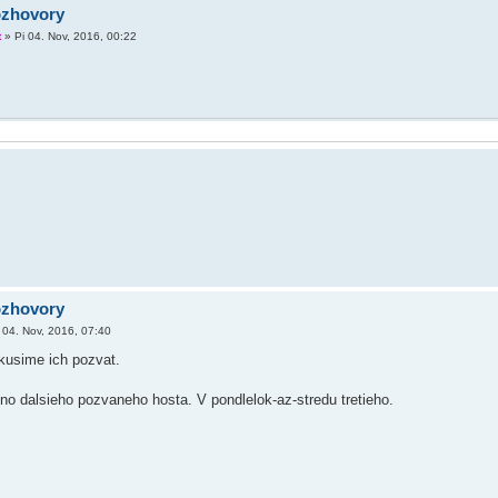
ozhovory
t
»
Pi 04. Nov, 2016, 00:22
ozhovory
 04. Nov, 2016, 07:40
skusime ich pozvat.
no dalsieho pozvaneho hosta. V pondlelok-az-stredu tretieho.