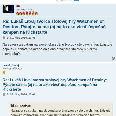
RP
Administrátor
Re: Lukáš Litvaj tvorca stolovej hry Watchmen of
Destiny: Pýtajte sa ma (aj na to ako viesť úspešnú
kampaň na Kickstarte
P
St 09. Nov, 2016, 21:56
r
í
Na zaver sa spytam na slovensku scénu tvorcov stolovych hier. Existuje
s
nejaka? Poznate nejakeho dalsieho dizajnera stolovych hier zo
p
e
slovenska?
v
o
k
Lukáš_Litvaj
Nový používateľ
Re: Lukáš Litvaj tvorca stolovej hry Watchmen of Destiny:
Pýtajte sa ma (aj na to ako viesť úspešnú kampaň na
Kickstarte
P
St 09. Nov, 2016, 22:03
r
í
s
RP napísal:
p
e
Na zaver sa spytam na slovensku scénu tvorcov stolovych hier. Existuje
v
nejaka? Poznate nejakeho dalsieho dizajnera stolovych hier zo
o