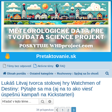
Pretaktovanie.sk
Témy bez odpovedí
Aktívne témy
FAQ
H
Obsah portálu
Ostatné kategórie
Rozhovory : Spýtaj sa čo chceš
ľ
Lukáš Litvaj tvorca stolovej hry Watchmen of
a
Destiny: Pýtajte sa ma (aj na to ako viesť
d
úspešnú kampaň na Kickstarteri)
a
Hľadať
Rozšírené vyhľadávanie
ť
1
2
3
Predchádzajúci
34 príspevkov