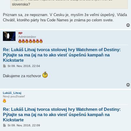
k
slovenska?
Priznam sa, ze nepoznam. V Cesku je, myslím že veľmi úspešný, Vláďa
Chvátil, ktorého párty hra Code Names je známa po celom svete.
RP
Administrátor
Re: Lukáš Litvaj tvorca stolovej hry Watchmen of Destiny:
Pýtajte sa ma (aj na to ako viesť úspešnú kampaň na
Kickstarte
P
St 09. Nov, 2016, 22:04
r
í
Dakujeme za rozhovor
s
p
e
v
o
Lukáš_Litvaj
k
Nový používateľ
Re: Lukáš Litvaj tvorca stolovej hry Watchmen of Destiny:
Pýtajte sa ma (aj na to ako viesť úspešnú kampaň na
Kickstarte
P
St 09. Nov, 2016, 22:09
r