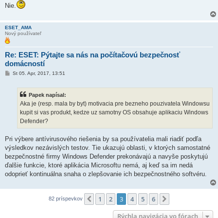
Nie.
ESET_AMA
Nový používateľ
Re: ESET: Pýtajte sa nás na počítačovú bezpečnosť
domácností
P
St 05. Apr, 2017, 13:51
r
í
s
Papek napísal:
p
e
Aka je (resp. mala by byt) motivacia pre bezneho pouzivatela Windowsu
v
kupit si vas produkt, kedze uz samotny OS obsahuje aplikaciu Windows
o
k
Defender?
Pri výbere antívirusového riešenia by sa používatelia mali riadiť podľa
výsledkov nezávislých testov. Tie ukazujú oblasti, v ktorých samostatné
bezpečnostné firmy Windows Defender prekonávajú a navyše poskytujú
ďalšie funkcie, ktoré aplikácia Microsoftu nemá, aj keď sa im nedá
odoprieť kontinuálna snaha o zlepšovanie ich bezpečnostného softvéru.
1
2
3
4
5
6
Predchádzajúci
Ďalšia
82 príspevkov
Rýchla navigácia vo fórach