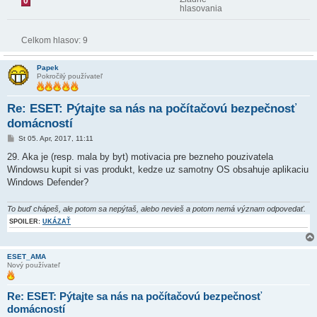
0
hlasovania
Celkom hlasov:
9
Papek
Pokročilý používateľ
Re: ESET: Pýtajte sa nás na počítačovú bezpečnosť
domácností
P
St 05. Apr, 2017, 11:11
r
í
29. Aka je (resp. mala by byt) motivacia pre bezneho pouzivatela
s
Windowsu kupit si vas produkt, kedze uz samotny OS obsahuje aplikaciu
p
e
Windows Defender?
v
o
k
To buď chápeš, ale potom sa nepýtaš, alebo nevieš a potom nemá význam odpovedať.
SPOILER:
UKÁZAŤ
ESET_AMA
Nový používateľ
Re: ESET: Pýtajte sa nás na počítačovú bezpečnosť
domácností