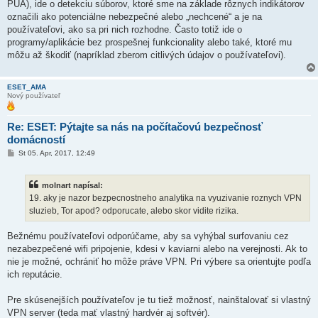
PUA), ide o detekciu súborov, ktoré sme na základe rôznych indikátorov
označili ako potenciálne nebezpečné alebo „nechcené“ a je na
používateľovi, ako sa pri nich rozhodne. Často totiž ide o
programy/aplikácie bez prospešnej funkcionality alebo také, ktoré mu
môžu až škodiť (napríklad zberom citlivých údajov o používateľovi).
ESET_AMA
Nový používateľ
Re: ESET: Pýtajte sa nás na počítačovú bezpečnosť
domácností
P
St 05. Apr, 2017, 12:49
r
í
s
molnart napísal:
p
e
19. aky je nazor bezpecnostneho analytika na vyuzivanie roznych VPN
v
sluzieb, Tor apod? odporucate, alebo skor vidite rizika.
o
k
Bežnému používateľovi odporúčame, aby sa vyhýbal surfovaniu cez
nezabezpečené wifi pripojenie, kdesi v kaviarni alebo na verejnosti. Ak to
nie je možné, ochrániť ho môže práve VPN. Pri výbere sa orientujte podľa
ich reputácie.
Pre skúsenejších používateľov je tu tiež možnosť, nainštalovať si vlastný
VPN server (teda mať vlastný hardvér aj softvér).