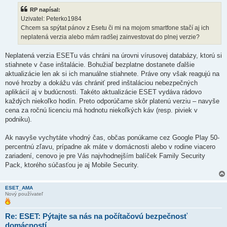
s
RP napísal:
p
e
Uzivatel: Peterko1984
v
Chcem sa spýtat pánov z Esetu či mi na mojom smartfone stačí aj ich
o
k
neplatená verzia alebo mám radšej zainvestovat do plnej verzie?
Neplatená verzia ESETu vás chráni na úrovni vírusovej databázy, ktorú si
stiahnete v čase inštalácie. Bohužiaľ bezplatne dostanete ďalšie
aktualizácie len ak si ich manuálne stiahnete. Práve ony však reagujú na
nové hrozby a dokážu vás chrániť pred inštaláciou nebezpečných
aplikácií aj v budúcnosti. Takéto aktualizácie ESET vydáva rádovo
každých niekoľko hodín. Preto odporúčame skôr platenú verziu – navyše
cena za ročnú licenciu má hodnotu niekoľkých káv (resp. piviek v
podniku).
Ak navyše vychytáte vhodný čas, občas ponúkame cez Google Play 50-
percentnú zľavu, prípadne ak máte v domácnosti alebo v rodine viacero
zariadení, cenovo je pre Vás najvhodnejším balíček Family Security
Pack, ktorého súčasťou je aj Mobile Security.
ESET_AMA
Nový používateľ
Re: ESET: Pýtajte sa nás na počítačovú bezpečnosť
domácností