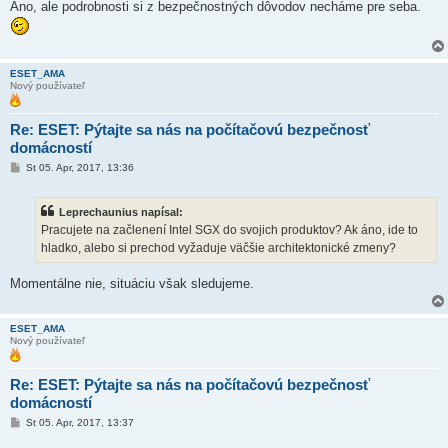
Áno, ale podrobnosti si z bezpečnostných dôvodov necháme pre seba.
ESET_AMA
Nový používateľ
Re: ESET: Pýtajte sa nás na počítačovú bezpečnosť
domácností
P
St 05. Apr, 2017, 13:36
r
í
s
Leprechaunius napísal:
p
e
Pracujete na začlenení Intel SGX do svojich produktov? Ak áno, ide to
v
hladko, alebo si prechod vyžaduje väčšie architektonické zmeny?
o
k
Momentálne nie, situáciu však sledujeme.
ESET_AMA
Nový používateľ
Re: ESET: Pýtajte sa nás na počítačovú bezpečnosť
domácností
P
St 05. Apr, 2017, 13:37
r
í