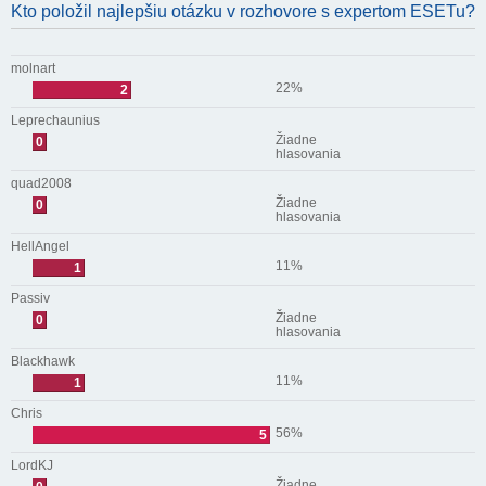
Kto položil najlepšiu otázku v rozhovore s expertom ESETu?
molnart
22%
2
Leprechaunius
Žiadne
0
hlasovania
quad2008
Žiadne
0
hlasovania
HellAngel
11%
1
Passiv
Žiadne
0
hlasovania
Blackhawk
11%
1
Chris
56%
5
LordKJ
Žiadne