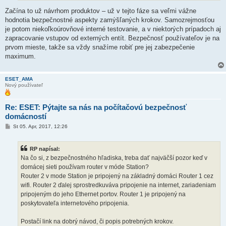
o
k
Začína to už návrhom produktov – už v tejto fáze sa veľmi vážne
hodnotia bezpečnostné aspekty zamýšľaných krokov. Samozrejmosťou
je potom niekoľkoúrovňové interné testovanie, a v niektorých prípadoch aj
zapracovanie vstupov od externých entít. Bezpečnosť používateľov je na
prvom mieste, takže sa vždy snažíme robiť pre jej zabezpečenie
maximum.
ESET_AMA
Nový používateľ
Re: ESET: Pýtajte sa nás na počítačovú bezpečnosť
domácností
P
St 05. Apr, 2017, 12:26
r
í
s
RP napísal:
p
e
Na čo si, z bezpečnostného hľadiska, treba dať najväčší pozor keď v
v
domácej sieti používam router v móde Station?
o
k
Router 2 v mode Station je pripojený na základný domáci Router 1 cez
wifi. Router 2 ďalej sprostredkuváva pripojenie na internet, zariadeniam
pripojeným do jeho Ethernet portov. Router 1 je pripojený na
poskytovateľa internetového pripojenia.
Postačí link na dobrý návod, či popis potrebných krokov.