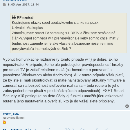
P
St 05. Apr, 2017, 13:44
r
í
s
RP napísal:
p
e
Kopirujeme otazky spod uputavkoveho clanku na pc.sk:
v
Uzivatel: Mrakoplas
o
k
Zdravím, mam smart TV samsung s HBBTV a čítal som strašidelné
články, vypol som teda wifi pre televízor ale keby som to chcel mať v
budúcnosti zapnuté je nejaké vlastné a bezpečné riešenie mimo
poskytovateľa internetových služieb ?
Vypnúť komunikačné rozhranie (v tomto prípade wifi) je dobré, ak ho
nepoužívate. V prípade, že ho ale potrebujete, pravdepodobnosť hrozby
pre smart TV je zatiaľ relatívne malá (ak hovoríme o porovnaní s
povedzme Windowsom alebo Androidom). Aj v tomto prípade však platí,
že by ste si mali skontrolovať či máte nainštalovaný aktuálny firmware a
zamerať sa na bezpečnosť sieťového rozhrania – teda routera (o jeho
zabezpečení sme písali v predchádzajúcich odpovediach). ESET Smart
Security v10 poskytuje na tieto účely aj funkciu umožňujúcu oskenovať
router a jeho nastavenia a overiť si, kto je do vašej siete pripojený.
ESET_AMA
Nový používateľ