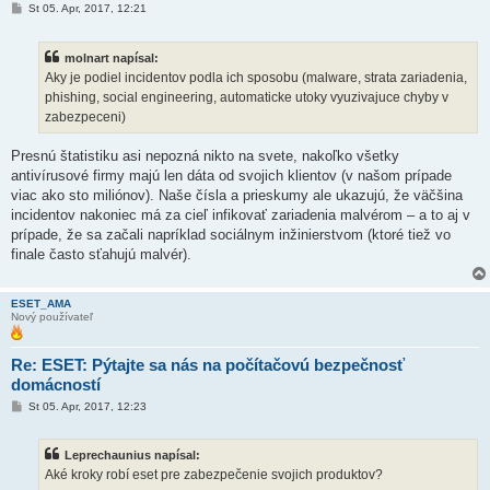
P
St 05. Apr, 2017, 12:21
r
í
s
molnart napísal:
p
e
Aky je podiel incidentov podla ich sposobu (malware, strata zariadenia,
v
phishing, social engineering, automaticke utoky vyuzivajuce chyby v
o
k
zabezpeceni)
Presnú štatistiku asi nepozná nikto na svete, nakoľko všetky
antivírusové firmy majú len dáta od svojich klientov (v našom prípade
viac ako sto miliónov). Naše čísla a prieskumy ale ukazujú, že väčšina
incidentov nakoniec má za cieľ infikovať zariadenia malvérom – a to aj v
prípade, že sa začali napríklad sociálnym inžinierstvom (ktoré tiež vo
finale často sťahujú malvér).
ESET_AMA
Nový používateľ
Re: ESET: Pýtajte sa nás na počítačovú bezpečnosť
domácností
P
St 05. Apr, 2017, 12:23
r
í
s
Leprechaunius napísal:
p
e
Aké kroky robí eset pre zabezpečenie svojich produktov?
v