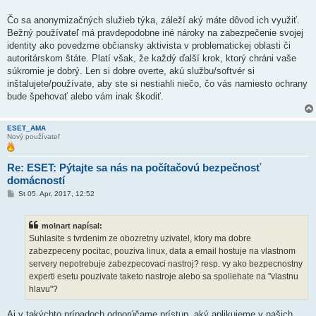
Čo sa anonymizačných služieb týka, záleží aký máte dôvod ich využiť.
Bežný používateľ má pravdepodobne iné nároky na zabezpečenie svojej
identity ako povedzme občiansky aktivista v problematickej oblasti či
autoritárskom štáte. Platí však, že každý ďalší krok, ktorý chráni vaše
súkromie je dobrý. Len si dobre overte, akú službu/softvér si
inštalujete/používate, aby ste si nestiahli niečo, čo vás namiesto ochrany
bude špehovať alebo vám inak škodiť.
ESET_AMA
Nový používateľ
Re: ESET: Pýtajte sa nás na počítačovú bezpečnosť
domácností
P
St 05. Apr, 2017, 12:52
r
í
s
molnart napísal:
p
e
Suhlasite s tvrdenim ze obozretny uzivatel, ktory ma dobre
v
zabezpeceny pocitac, pouziva linux, data a email hostuje na vlastnom
o
k
servery nepotrebuje zabezpecovaci nastroj? resp. vy ako bezpecnostny
experti esetu pouzivate taketo nastroje alebo sa spoliehate na "vlastnu
hlavu"?
Aj v takýchto prípadoch odporúčame prístup, aký aplikujeme v našich