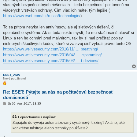
vlastných bezpečnostných riešeniach – teda bezpečnosť postavenú na
viacerých vrstvách ochrany. Čím viac ich máte, tým lepšie (
https://www.eset.com/sk/o-nas/technologie/
).
To sa pritom netýka len antivírusov, ale aj sieťových riešení, či
operačného systému. Ak si teda niekto myslí, že mu stačí nainštalovať si
Linux a ten ho ochráni pred malvérom, tak by si mal prečítať popisy
niektorých škodlivých kódov, ktoré si za svoj cieľ vybrali práve tento OS:
https://www.welivesecurity.com/2016/11/ ... breathing/
https://www.welivesecurity.com/2016/04/ ... -spamming/
https://www.welivesecurity.com/2016/03/ ... t-devices/
ESET_AMA
Nový používateľ
Re: ESET: Pýtajte sa nás na počítačovú bezpečnosť
domácností
P
St 05. Apr, 2017, 13:35
r
í
s
Leprechaunius napísal:
p
e
Zapájate do vývoja automatizovaný systémový fuzzing? Ak áno, aké
v
konkrétne nástroje alebo techniky používate?
o
k