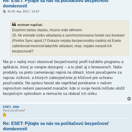
Re: ESET: Pýtajte sa nás na počítačovú bezpečnosť
domácností
P
St 05. Apr, 2017, 13:47
r
í
s
molnart napísal:
p
e
Doplnim dalsiu otazku, mozno este stihnem:
v
25. Ak vnimate riziko ukladania a synchronizovania hesiel cez browser
o
k
(Firefox Sync apod.)? Dokaze nejaky bezpecnostny nastroj od Esetu
zablokovat moznost takychto ukladani, resp. nejako navysit ich
bezpecnosti?
Nie je v našej moci otestovať bezpečnostný profil každého programu a
aplikácie, ktorý je verejne dostupný – a to platí aj o browseroch. Naše
produkty sa preto zameriavajú najmä na oblasti, ktoré považujeme za
najviac rizikové, a ktorých zabezpečenie je kľúčové pre ochranu
používateľa. Na správu hesiel ale napríklad ponúkame v našom
najnovšom riešení password manažér, kde si svoje heslá môžete uložiť
bezpečným spôsobom a nemusíte sa obávať ich úniku.
ESET_AMA
Nový používateľ
Re: ESET: Pýtajte sa nás na počítačovú bezpečnosť
domácností