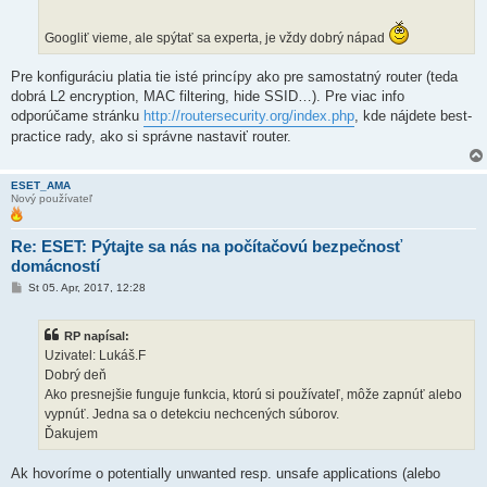
Googliť vieme, ale spýtať sa experta, je vždy dobrý nápad
Pre konfiguráciu platia tie isté princípy ako pre samostatný router (teda
dobrá L2 encryption, MAC filtering, hide SSID…). Pre viac info
odporúčame stránku
http://routersecurity.org/index.php
, kde nájdete best-
practice rady, ako si správne nastaviť router.
ESET_AMA
Nový používateľ
Re: ESET: Pýtajte sa nás na počítačovú bezpečnosť
domácností
P
St 05. Apr, 2017, 12:28
r
í
s
RP napísal:
p
e
Uzivatel: Lukáš.F
v
Dobrý deň
o
k
Ako presnejšie funguje funkcia, ktorú si používateľ, môže zapnúť alebo
vypnúť. Jedna sa o detekciu nechcených súborov.
Ďakujem
Ak hovoríme o potentially unwanted resp. unsafe applications (alebo