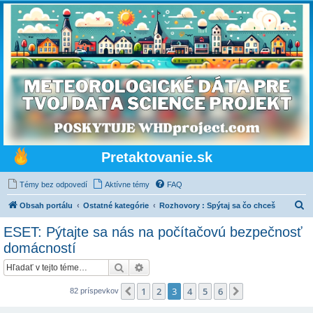
Pretaktovanie.sk
Témy bez odpovedí
Aktívne témy
FAQ
H
Obsah portálu
Ostatné kategórie
Rozhovory : Spýtaj sa čo chceš
ľ
ESET: Pýtajte sa nás na počítačovú bezpečnosť
a
domácností
d
Hľadať
Rozšírené vyhľadávanie
a
ť
1
2
3
4
5
6
Predchádzajúci
Ďalšia
82 príspevkov