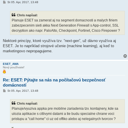
P
St 05. Apr, 2017, 13:48
r
í
s
Chris napísal:
p
e
Planuje ESET sa zamerat aj na segment domacnosti a malych firiem
v
zabezpecenim sieti akka Next Generation Firewall s App-control, SSL
o
k
decryption ako napr. PaloAlto, Checkpoint, Fortinet, Cisco Firepower ?
Niektoré princípy, ktoré využíva tzv. “next-gen”, už dávno využíva aj
ESET. Je to napríklad strojové učenie (machine learning), aj keď to
marketingovo nepropagujeme.
ESET_AMA
Nový používateľ
Re: ESET: Pýtajte sa nás na počítačovú bezpečnosť
domácností
P
St 05. Apr, 2017, 13:48
r
í
s
Chris napísal:
p
e
Planuje/vyuziva appka pre mobilne zariadenia tzv. kontajnery, kde sa
v
ulozia aplikacie s citlivymi datami a tie budu specialne chrane voci
o
k
pristupu a "call home" ci uz od offiko alebo aj nelegalnych tvorcov ?