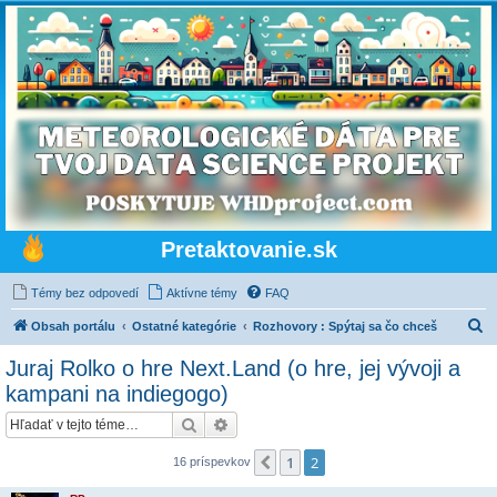
Pretaktovanie.sk
Témy bez odpovedí
Aktívne témy
FAQ
H
Obsah portálu
Ostatné kategórie
Rozhovory : Spýtaj sa čo chceš
ľ
Juraj Rolko o hre Next.Land (o hre, jej vývoji a
a
kampani na indiegogo)
d
Hľadať
Rozšírené vyhľadávanie
a
ť
1
2
Predchádzajúci
16 príspevkov