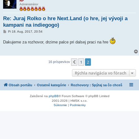
RP
Administrátor
Re: Juraj Rolko o hre Next.Land (o hre, jej vývoji a
kampani na indiegogo)
P
Pi 18. Aug, 2017, 20:54
r
í
Dakujeme za rozhovor, drzime palce pri dalsej praci na hre
s
p
e
v
o
k
1
2
Predchádzajúci
16 príspevkov
Rýchla navigácia vo fórach
Obsah portálu
Ostatné kategórie
Rozhovory : Spýtaj sa čo chceš
Založené na
phpBB
® Forum Software © phpBB Limited
2001-2026 | HWSK s.r.o.
Súkromie
|
Podmienky