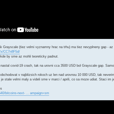
ak Grayscale (tiez velmi vyznamny hrac na trhu) ma tiez nevyplneny gap - a
/x/CC7n8F5d/
 kde by sme az mohli teoreticky padnut.
 nastal covid-19 crash, tak na urovni cca 3500 USD bol Grayscale gap. Samoz
bchodovat v najblizsich rokoch uz len nad urovnou 10 000 USD, tak neverim, 
h je stale velmi maly a videli sme v marci / aprili, co sa moze udiat. Staci im
es
640/bitcoins-next- ... ampaign=sm