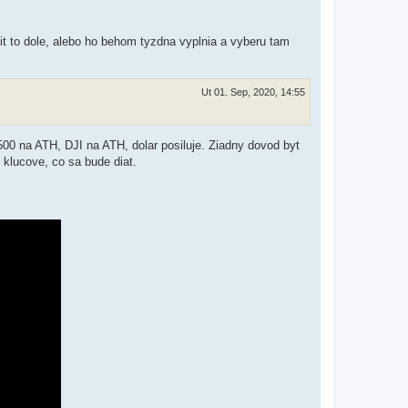
t to dole, alebo ho behom tyzdna vyplnia a vyberu tam
Ut 01. Sep, 2020, 14:55
500 na ATH, DJI na ATH, dolar posiluje. Ziadny dovod byt
e klucove, co sa bude diat.