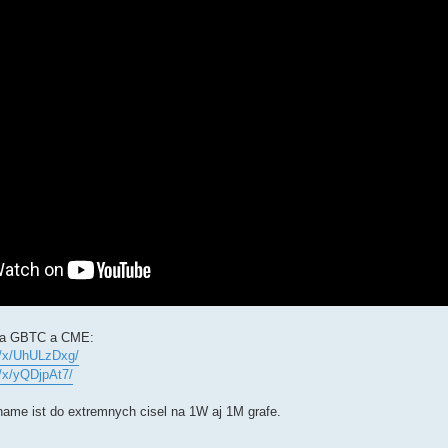
na GBTC a CME:
m/x/UhULzDxg/
/x/yQDjpAt7/
iname ist do extremnych cisel na 1W aj 1M grafe.