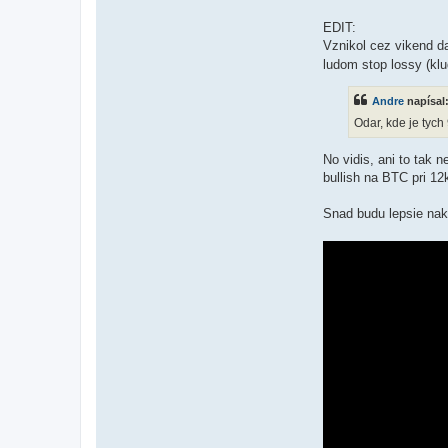
EDIT:
Vznikol cez vikend 
ludom stop lossy (klu
Andre
napísal
Odar, kde je tych
No vidis, ani to tak
bullish na BTC pri 12
Snad budu lepsie nak