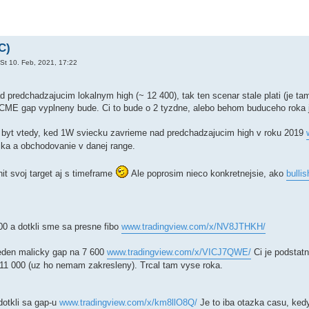
C)
St 10. Feb, 2021, 17:22
 predchadzajucim lokalnym high (~ 12 400), tak ten scenar stale plati (je t
en CME gap vyplneny bude. Ci to bude o 2 tyzdne, alebo behom buduceho roka 
 byt vtedy, ked 1W sviecku zavrieme nad predchadzajucim high v roku 2019
ika a obchodovanie v danej range.
it svoj target aj s timeframe
Ale poprosim nieco konkretnejsie, ako
bullis
100 a dotkli sme sa presne fibo
www.tradingview.com/x/NV8JTHKH/
den malicky gap na 7 600
www.tradingview.com/x/VICJ7QWE/
Ci je podstatn
11 000 (uz ho nemam zakresleny). Trcal tam vyse roka.
dotkli sa gap-u
www.tradingview.com/x/km8llO8Q/
Je to iba otazka casu, kedy