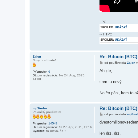
- PC
SPOILER:
UKÁZAŤ
-- HTPC
SPOILER:
UKÁZAŤ
Re: Bitcoin (BTC)
Zajen
Nový používateľ
P
od používateľa
Zajen
r
í
Ahojte,
Príspevky:
6
s
Dátum registrácie:
Ne 24. Aug, 2025,
p
14:00
e
som tu nový.
v
o
k
No čo páni, kam to 
Re: Bitcoin (BTC)
mp3turbo
Pokročilý používateľ
P
od používateľa
mp3tur
r
í
dvestomilionovsedem
Príspevky:
14548
s
Dátum registrácie:
St 27. Apr, 2011, 11:16
p
Bydlisko:
ta Blava, ňe ?
e
len drz, drz.
v