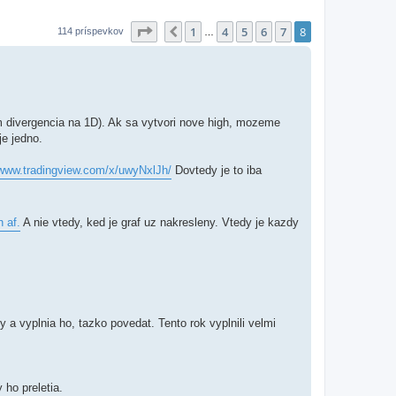
Strana
8
z
8
1
4
5
6
7
8
Predchádzajúci
114 príspevkov
…
am divergencia na 1D). Ak sa vytvori nove high, mozeme
je jedno.
www.tradingview.com/x/uwyNxlJh/
Dovtedy je to iba
h af.
A nie vtedy, ked je graf uz nakresleny. Vtedy je kazdy
y a vyplnia ho, tazko povedat. Tento rok vyplnili velmi
 ho preletia.