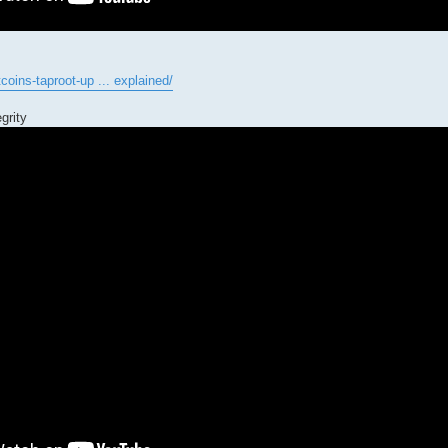
tcoins-taproot-up ... explained/
grity