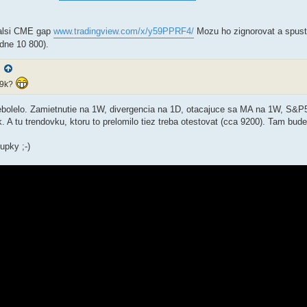
dalsi CME gap
www.tradingview.com/x/y59PPRF4/
Mozu ho zignorovat a spusti
dne 10 800).
:
 9k?
 nebolelo. Zamietnutie na 1W, divergencia na 1D, otacajuce sa MA na 1W, S&P
k. A tu trendovku, ktoru to prelomilo tiez treba otestovat (cca 9200). Tam bud
upky ;-)