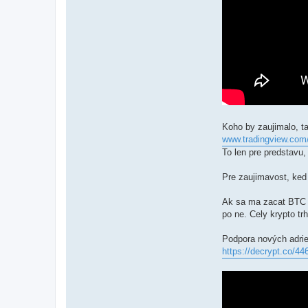
Koho by zaujimalo, t
www.tradingview.com
To len pre predstavu,
Pre zaujimavost, ked
Ak sa ma zacat BTC o
po ne. Cely krypto tr
Podpora nových adri
https://decrypt.co/44