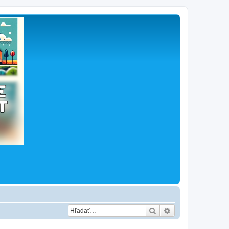
Hľadať
Rozšírené vyhľad