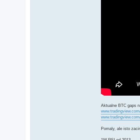
Aktualne BTC gaps 
www.tradingview.co
www.tradingview.com
Pomaly, ale isto zac
1W RSI od 2013