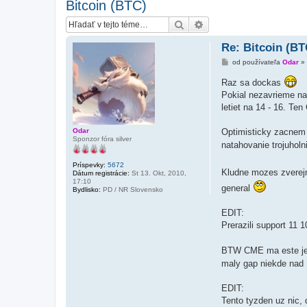
Bitcoin (BTC)
Hľadať
Rozšírené vyhľadávanie
Re: Bitcoin (BT
P
od používateľa
Odar
»
r
í
Raz sa dockas
s
Pokial nezavrieme nad
p
e
letiet na 14 - 16. T
v
o
k
Odar
Optimisticky zacnem
Sponzor fóra silver
natahovanie trojuholn
Príspevky:
5672
Kludne mozes zverejn
Dátum registrácie:
St 13. Okt, 2010,
17:10
general
Bydlisko:
PD / NR Slovensko
EDIT:
Prerazili support 11 
BTW CME ma este je
maly gap niekde nad 
EDIT:
Tento tyzden uz nic, 