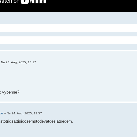
»
Ne 24. Aug, 2025, 14:17
až vybehne?
bo
»
Ne 24. Aug, 2025, 19:57
stotridsattisicosemstodevatdesiatsedem.