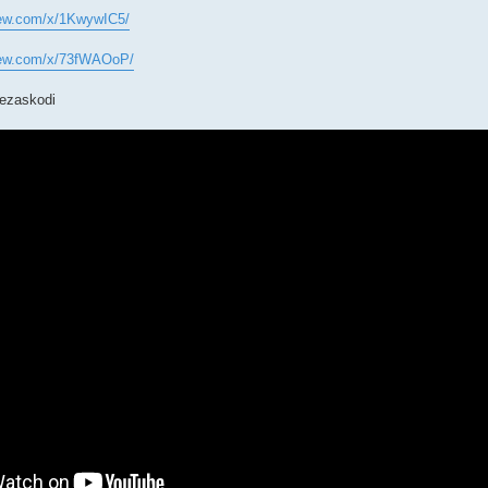
view.com/x/1KwywIC5/
view.com/x/73fWAOoP/
nezaskodi