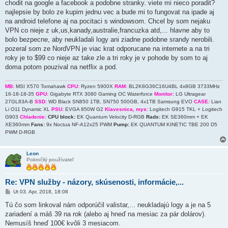
chodit na google a facebook a podobne stranky. viete mi nieco poradit?
p
e
najlepsie by bolo ze kupim jednu vec a bude mi to fungovat na ipade aj
v
na android telefone aj na pocitaci s windowsom. Chcel by som nejaku
o
k
VPN co nieje z uk,us,kanady,australie,francuzka atd,... hlavne aby to
bolo bezpecne, aby neukladali logy ani ziadne podobne srandy nerobili.
pozeral som ze NordVPN je viac krat odporucane na internete a na tri
roky je to $99 co nieje az take zle a tri roky je v pohode by som to aj
doma potom pouzival na netflix a pod.
MB:
MSI X570 Tomahawk
CPU:
Ryzen 5900X
RAM:
BL2K8G36C16U4BL 4x8GB 3733MHz
16-18-18-35
GPU:
Gigabyte RTX 3080 Gaming OC Waterforce
Monitor:
LG Ultragear
27GL83A-B
SSD:
WD Black SN850 1TB, SN750 500GB, 4x1TB Samsung EVO
CASE:
Lian
Li O11 Dynamic XL
PSU:
EVGA 850W G2
Klavesnica, mys:
Logitech G915 TKL + Logitech
G903
Chladenie:
CPU block:
EK Quantum Velocity D-RGB
Rads:
EK SE360mm + EK
XE360mm
Fans:
9x Noctua NF-A12x25 PWM
Pump:
EK QUANTUM KINETIC TBE 200 D5
PWM D-RGB
Leon
Pokročilý používateľ
Re: VPN služby - názory, skúsenosti, informácie,...
P
Ut 03. Apr, 2018, 18:08
r
í
Tú čo som linkoval nám odporúčil valistar,... neukladajú logy a je na 5
s
zariadení a máš 39 na rok (alebo aj hneď na mesiac za pár dolárov).
p
e
Nemusíš hneď 100€ kvôli 3 mesiacom.
v