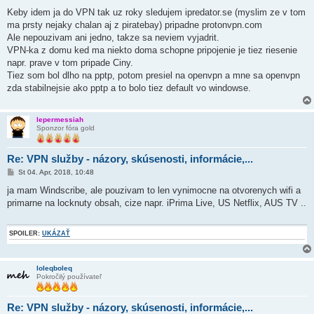
r
í
Keby idem ja do VPN tak uz roky sledujem ipredator.se (myslim ze v tom
s
ma prsty nejaky chalan aj z piratebay) pripadne protonvpn.com
p
e
Ale nepouzivam ani jedno, takze sa neviem vyjadrit.
v
VPN-ka z domu ked ma niekto doma schopne pripojenie je tiez riesenie
o
k
napr. prave v tom pripade Ciny.
Tiez som bol dlho na pptp, potom presiel na openvpn a mne sa openvpn
zda stabilnejsie ako pptp a to bolo tiez default vo windowse.
lepermessiah
Sponzor fóra gold
Re: VPN služby - názory, skúsenosti, informácie,...
P
St 04. Apr, 2018, 10:48
r
í
ja mam Windscribe, ale pouzivam to len vynimocne na otvorenych wifi a
s
primarne na locknuty obsah, cize napr. iPrima Live, US Netflix, AUS TV ..
p
e
v
o
SPOILER:
UKÁZAŤ
k
loleqboleq
Pokročilý používateľ
Re: VPN služby - názory, skúsenosti, informácie,...