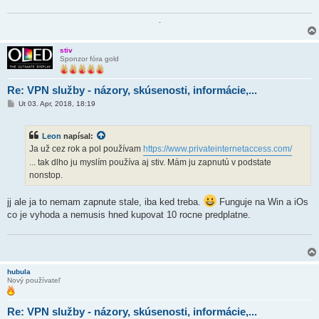
o
k
.
stiv
Sponzor fóra gold
Re: VPN služby - názory, skúsenosti, informácie,...
P
Ut 03. Apr, 2018, 18:19
r
í
s
Leon
napísal:
p
e
Ja už cez rok a pol používam
https://www.privateinternetaccess.com/
v
... tak dlho ju myslím používa aj stiv. Mám ju zapnutú v podstate
o
k
nonstop.
jj ale ja to nemam zapnute stale, iba ked treba.
Funguje na Win a iOs
co je vyhoda a nemusis hned kupovat 10 rocne predplatne.
.
hubula
Nový používateľ
Re: VPN služby - názory, skúsenosti, informácie,...