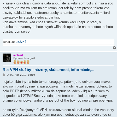
e
krajine ktora chrani osobne data apod. ale ja keby som bol cia, nsa alebo
v
hocikto kto ma zaujem na smirovani dat tak by som presne taketo vpn
o
k
sluzby zakladal cez nastrcene osoby a namiesto monitorovania miliard
uzivatelov by stacilo sledovat par tisic.
vpn dava zmysel ked chces sifrovat komunikaciu napr. v praci, v
autobuse, otvorenych hotelovych wifinach apod. ale na to postaci bohato
vlastny vpn server
SPOILER:
UKÁZAŤ
molnart
Sponzor fóra gold
Re: VPN služby - názory, skúsenosti, informácie,...
P
Ut 03. Apr, 2018, 15:19
r
í
nejako nikto iny na tuto temu nereaguje, pritom je to celkom zaujimave.
s
ako som pisal vyssie ja vpn pouzivam na mobilne zariadenia, doteraz to
p
e
bolo PPTP (lebo v mikrotiku sa da zapnut na jeden klik) ale uz som to
v
upgradol na L2TP/IPSec. vyhoda je ze tento protokol je podporovany
o
k
priamo vo windows, android aj ios out of the box, co neplati pre openvpn.
co sa tyka "ozajstnych" VPN, pokusovo som skusal windscribe vpn ktory
dava 50 giga zadarmo, ale kym ma upc neotravuje za stahovanie (co si