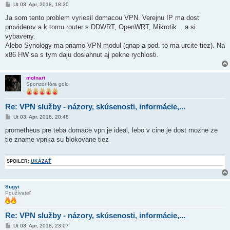
P
Ut 03. Apr, 2018, 18:30
r
í
Ja som tento problem vyriesil domacou VPN. Verejnu IP ma dost
s
providerov a k tomu router s DDWRT, OpenWRT, Mikrotik... a si
p
e
vybaveny.
v
Alebo Synology ma priamo VPN modul (qnap a pod. to ma urcite tiez). Na
o
k
x86 HW sa s tym daju dosiahnut aj pekne rychlosti.
molnart
Sponzor fóra gold
Re: VPN služby - názory, skúsenosti, informácie,...
P
Ut 03. Apr, 2018, 20:48
r
í
prometheus pre teba domace vpn je ideal, lebo v cine je dost mozne ze
s
tie zname vpnka su blokovane tiez
p
e
v
o
SPOILER:
UKÁZAŤ
k
Sugyi
Používateľ
Re: VPN služby - názory, skúsenosti, informácie,...
P
Ut 03. Apr, 2018, 23:07