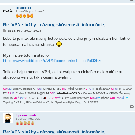
loleqboleq
Pokročilý používateľ
Re: VPN služby - názory, skúsenosti, informácie,...
P
St 13. Feb, 2019, 10:18
r
í
Lebo to je inak ale riadny bottleneck, očividne je tým službám komfortné
s
to nepísať na hlavnej stránke.
p
e
v
Myslím, že toto mi stačilo
o
k
https://www.reddit.com/r/VPN/comments/1 ... ed/c9l3hzu
Toľko k hajpu menom VPN, asi si vytipujem niekoľko a ak budú mať
skušobnú verziu, tak skúsim a uvidím.
C
A
S
E
:
Sliger Cerberus X
P
S
U
:
Corsair SF750
M
B
:
Ašuš Creator
C
P
U
:
Rezeň 3900X
G
P
U
:
RTX 3090
FE
R
A
M
:
TridentZ 3600MHz@CL14
S
S
D
:
970 EVO
<--DEAD
+ Corsair MP600XT a MP600, Ťamťung
980 Pro
M
o
ň
a
s
:
♡
LG 48" C11
O
L
E
D
♡
M
y
š
:
G Pro Superlight
Wire
K
l
á
v
k
a
:
Rôzne
A
u
d
i
o
f
e
k
á
l
i
a
:
Topping DX3 Pro, Hifiman Edition XS, Mr.Speakers Alpha Dog, JBL LSR305
lepermessiah
Sponzor fóra gold
Re: VPN služby - názory, skúsenosti, informácie,...