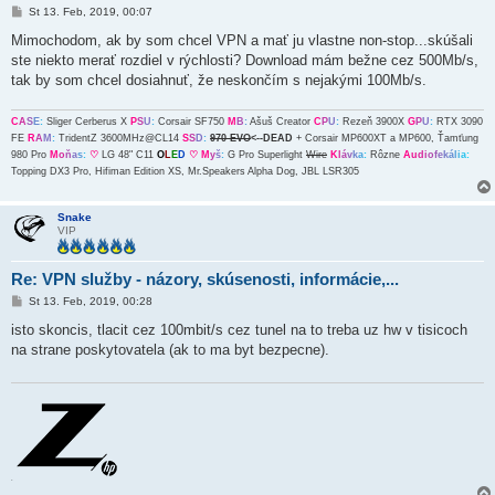
P
St 13. Feb, 2019, 00:07
r
í
Mimochodom, ak by som chcel VPN a mať ju vlastne non-stop...skúšali
s
ste niekto merať rozdiel v rýchlosti? Download mám bežne cez 500Mb/s,
p
e
tak by som chcel dosiahnuť, že neskončím s nejakými 100Mb/s.
v
o
k
C
A
S
E
:
Sliger Cerberus X
P
S
U
:
Corsair SF750
M
B
:
Ašuš Creator
C
P
U
:
Rezeň 3900X
G
P
U
:
RTX 3090
FE
R
A
M
:
TridentZ 3600MHz@CL14
S
S
D
:
970 EVO
<--DEAD
+ Corsair MP600XT a MP600, Ťamťung
980 Pro
M
o
ň
a
s
:
♡
LG 48" C11
O
L
E
D
♡
M
y
š
:
G Pro Superlight
Wire
K
l
á
v
k
a
:
Rôzne
A
u
d
i
o
f
e
k
á
l
i
a
:
Topping DX3 Pro, Hifiman Edition XS, Mr.Speakers Alpha Dog, JBL LSR305
Snake
VIP
Re: VPN služby - názory, skúsenosti, informácie,...
P
St 13. Feb, 2019, 00:28
r
í
isto skoncis, tlacit cez 100mbit/s cez tunel na to treba uz hw v tisicoch
s
na strane poskytovatela (ak to ma byt bezpecne).
p
e
v
o
k
.