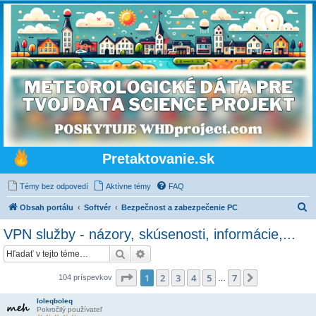
Pretaktovanie.sk
Témy bez odpovedí
Aktívne témy
FAQ
H
Obsah portálu
Softvér
Bezpečnost a zabezpečenie PC
ľ
VPN služby - názory, skúsenosti, informácie,...
a
Hľadať
Rozšírené vyhľadávanie
d
a
Strana
1
z
7
1
2
3
4
5
7
Ďalšia
104 príspevkov
…
ť
loleqboleq
Pokročilý používateľ