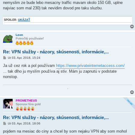
nemyslim ze bude lebo mesacny traffic mavam okolo 150 GB, uplne
najviac som mal 230) tak nevidim dovod pre taku sluzbu.
SPOILER:
UKÁZAŤ
Leon
Pokročilý používateľ
Re: VPN služby - názory, skúsenosti, informácie,...
P
Ut 03. Apr, 2018, 15:24
r
í
Ja už cez rok a pol používam
https://www.privateinternetaccess.com/
s
... tak dlho ju myslím používa aj stiv. Mám ju zapnutú v podstate
p
e
nonstop.
v
o
k
.
PROMETHEUS
Sponzor fóra gold
Re: VPN služby - názory, skúsenosti, informácie,...
P
Ut 03. Apr, 2018, 18:06
r
í
pojdem na mesiac do ciny a chcel by som nejaku VPN aby som mohol
s