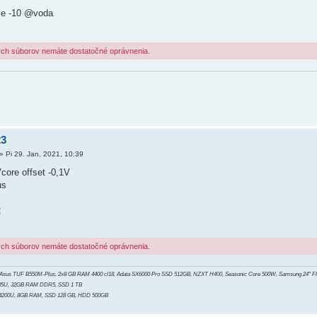
ve -10 @voda
ých súborov nemáte dostatočné oprávnenia.
23
»
Pi 29. Jan, 2021, 10:39
ore offset -0,1V
us
2
ých súborov nemáte dostatočné oprávnenia.
 Asus TUF B550M-Plus, 2x8 GB RAM 4400 cl18, Adata SX6000 Pro SSD 512GB, NZXT H400, Seasonic Core 500W, Samsung 24" 
5 135U, 32GB RAM DDR5, SSD 1 TB
 i5 4200U, 8GB RAM, SSD 128 GB, HDD 500GB