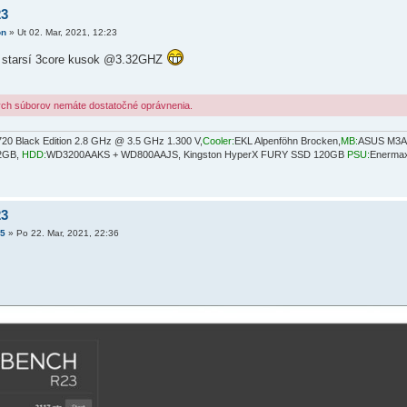
23
on
»
Ut 02. Mar, 2021, 12:23
 starsí 3core kusok @3.32GHZ
ých súborov nemáte dostatočné oprávnenia.
20 Black Edition 2.8 GHz @ 3.5 GHz 1.300 V,
Cooler:
EKL Alpenföhn Brocken,
MB:
ASUS M3A7
 2GB,
HDD:
WD3200AAKS + WD800AAJS, Kingston HyperX FURY SSD 120GB
PSU:
Enerma
23
5
»
Po 22. Mar, 2021, 22:36