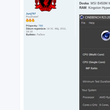
e
Doska
: MSI B450M 
v
RAM
: Kingston Hype
o
k
Jurij757
Používateľ
Príspevky:
780
Dátum registrácie:
Ut 31. Máj, 2011,
18:18
Bydlisko:
Fačkov