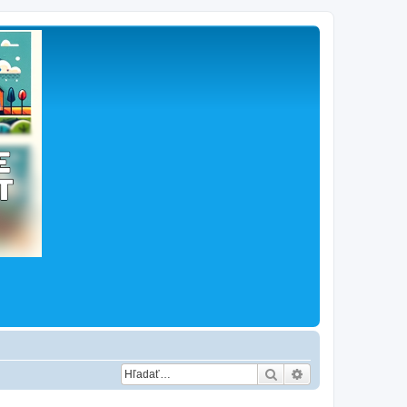
Hľadať
Rozšírené vyhľad