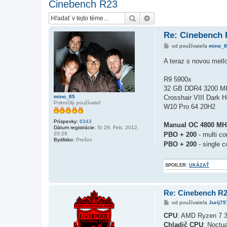
Cinebench R23
Hľadať
Rozšírené vyhľadávanie
Re: Cinebench 
P
od používateľa
mino_8
r
í
A teraz s novou met
s
p
e
R9 5900x
v
32 GB DDR4 3200 M
o
k
mino_85
Crosshair VIII Dark H
Pokročilý používateľ
W10 Pro 64 20H2
Príspevky:
6343
Manual OC 4800 MH
Dátum registrácie:
St 29. Feb, 2012,
20:29
PBO + 200
- multi c
Bydlisko:
Prešov
PBO + 200
- single 
SPOILER:
UKÁZAŤ
Re: Cinebench R
P
od používateľa
Jurij75
r
í
CPU
: AMD Ryzen 7 
s
Chladič CPU
: Noct
p