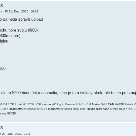
23
n
»
Pi 11. Dec, 2020, 19:33
o sa neda spravit upload
rochu hore svoju 9900k
00(uncore)
dpisu
800
ale to 5200 bude daka anomalia, lebo je tam sielany skok, ale to len pre za
fi D4 /
CPU:
Intel i7 13700 /
CPUcooler:
AC Liquid Freezer II 240 + CM Maker Gel /
RAM:
4x8GB Patriot 
 2TB /
HeadSet:
Steelseries Arctis 7 /
mouse:
Steelseries Rival 650 /
keyboard:
Fnatic Streak RGB /
PSU:
S
sung G80SD
23
t 27. Jan, 2021, 22:47