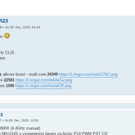
R23
5
»
So 05. Dec, 2020, 01:44
lou
Hz CL15
ero
z
allcore boost - multi core
24349
https://i.imgur.com/swUz7MJ.png
ore
22581
https://i.imgur.com/rb4AkGv.png
core
1590
https://i.imgur.com/taxwiCR.png
23
7
»
St 09. Dec, 2020, 13:50
3800X (4,4GHz manual)
ua NH-U14S s vymeneným fanom za Arctic P14 PWM PST CO