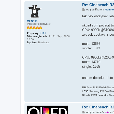
Re: Cinebench R
P
od používateľa
Memno
r
í
tak bey obraykov, leb
s
Memnon
p
Pokročilý používateľ
e
skusil som potlacit t
v
CPU: 9900K@5100/48
o
Príspevky:
4121
k
zvysok zostavy z po
Dátum registrácie:
Po 11. Sep, 2006,
02:00
Bydlisko:
Bratislava
multi: 13656
single: 1373
CPU: 9900k@5200/4
multi: 14710
single: 1365
casom doplnium foto, 
MB:
Asus TUF B760M-Plus Wi
/
SSD:
Samsung 970 Evo Plus
NF-A14 PWM /
monitor:
Sam
Re: Cinebench R
P
od používateľa
stiv
»
S