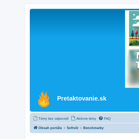
Pretaktovanie.sk
Témy bez odpovedí
Aktívne témy
FAQ
Obsah portálu
Softvér
Benchmarky