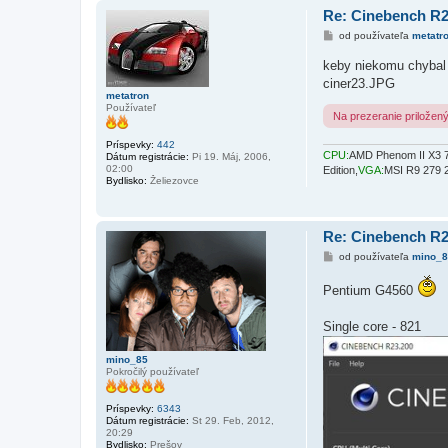
Re: Cinebench R
P
od používateľa
metatr
r
í
keby niekomu chybal
s
ciner23.JPG
p
e
metatron
v
Používateľ
Na prezeranie priložen
o
k
Príspevky:
442
CPU:
AMD Phenom II X3 7
Dátum registrácie:
Pi 19. Máj, 2006,
02:00
Edition,
VGA:
MSI R9 279
Bydlisko:
Želiezovce
Re: Cinebench R
P
od používateľa
mino_8
r
í
Pentium G4560
s
p
e
Single core - 821
v
o
k
mino_85
Pokročilý používateľ
Príspevky:
6343
Dátum registrácie:
St 29. Feb, 2012,
20:29
Bydlisko:
Prešov