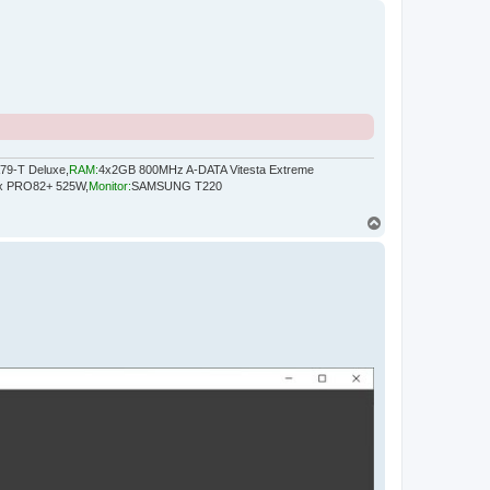
r
e
9-T Deluxe,
RAM:
4x2GB 800MHz A-DATA Vitesta Extreme
x PRO82+ 525W,
Monitor:
SAMSUNG T220
H
o
r
e