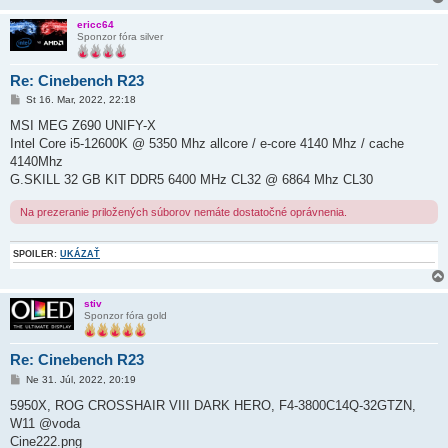
ericc64
Sponzor fóra silver
Re: Cinebench R23
P
St 16. Mar, 2022, 22:18
r
í
MSI MEG Z690 UNIFY-X
s
Intel Core i5-12600K @ 5350 Mhz allcore / e-core 4140 Mhz / cache
p
e
4140Mhz
v
G.SKILL 32 GB KIT DDR5 6400 MHz CL32 @ 6864 Mhz CL30
o
k
Na prezeranie priložených súborov nemáte dostatočné oprávnenia.
SPOILER:
UKÁZAŤ
stiv
Sponzor fóra gold
Re: Cinebench R23
P
Ne 31. Júl, 2022, 20:19
r
í
5950X, ROG CROSSHAIR VIII DARK HERO, F4-3800C14Q-32GTZN,
s
W11 @voda
p
e
Cine222.png