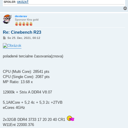
SPOILER:
UKÁZAŤ
dexterav
Sponzor fóra gold
Re: Cinebench R23
P
So 25. Dec, 2021, 00:12
r
í
s
p
e
poladené tercialne časovania(znova)
v
o
k
CPU (Multi Core): 28541 pts
CPU (Single Core): 2087 pts
MP Ratio: 13.68 x
12900k + Strix A DDR4 V8.07
5,1AllCore + 5,2 4c + 5,3 2c +2TVB
eCores 4GHz
2x32GB DDR4 3733 17 20 20 40 CR1
W11Ent 22000.376