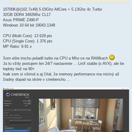
10700K@(102.7x49) 5.03Ghz AllCore + 5.13Ghz 4c Turbo
32GB DDR4 3492Mhz CL17
Asus PRIME Z490-P
Windows 10 64 bit 19043.1348
CPU (Multi Core): 13 629 pts
CPU (Single Core): 1 376 pts
MP Ratio: 9.91 x
Som ešte trochu poladil turbo na CPU a Mhz-ce na RAMkach
Ja tu vždy postujem len 24/7 nastavenie ... LinX stable (s AVX), ale tie
teploty tiež na 90+
Inak som si všimol a aj čítal, že memory performance ma mizivý až
žiadny dopad na skóre v cinebenchu ...