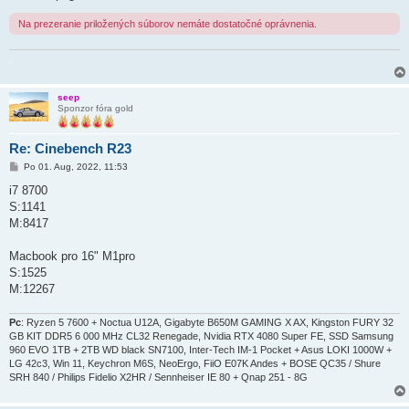
v
o
Na prezeranie priložených súborov nemáte dostatočné oprávnenia.
k
.
seep
Sponzor fóra gold
Re: Cinebench R23
P
Po 01. Aug, 2022, 11:53
r
í
i7 8700
s
S:1141
p
e
M:8417
v
o
k
Macbook pro 16" M1pro
S:1525
M:12267
Pc
: Ryzen 5 7600 + Noctua U12A, Gigabyte B650M GAMING X AX, Kingston FURY 32
GB KIT DDR5 6 000 MHz CL32 Renegade, Nvidia RTX 4080 Super FE, SSD Samsung
960 EVO 1TB + 2TB WD black SN7100, Inter-Tech IM-1 Pocket + Asus LOKI 1000W +
LG 42c3, Win 11, Keychron M6S, NeoErgo, FiiO E07K Andes + BOSE QC35 / Shure
SRH 840 / Philips Fidelio X2HR / Sennheiser IE 80 + Qnap 251 - 8G