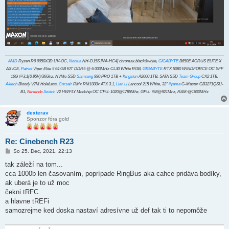
AMD
Ryzen R9 9950X3D UV-OC,
Noctua
NH-D15S [NA-HC4] chromax.black&white,
GIGABYTE
B650E AORUS ELITE X
AX ICE,
Patriot
Viper Elite 5 64 GB KIT DDR5 @ 6 000MHz CL30 White RGB,
GIGABYTE
RTX 5080 WINDFORCE OC SFF
16G @3,1(0,95V)/36Ghz, NVMe SSD
Samsung
990 PRO 1TB +
Kingston
A2000 1TB, SATA SSD
Team Group
CX2 1TB,
A4tech
Bloody V7M HoleLess,
Corsair
RMx RM1000x ATX 3.1,
Lian Li
Lancool 215 White, 32"
iiyama
G-Master GB3271QSU-
B1,
Nintendo
Switch
V2 HWFLY Modchip OC CPU: 1020@1785Mhz, GPU: 768@921Mhz, RAM:@1600MHz
dexterav
Sponzor fóra gold
Re: Cinebench R23
P
So 25. Dec, 2021, 22:13
r
í
tak záleží na tom...
s
cca 1000b len časovaním, poprípade RingBus aka cahce pridáva bodíky,
p
e
ak uberá je to už moc
v
čekni tRFC
o
k
a hlavne tREFi
samozrejme ked doska nastaví adresívne už def tak ti to nepomôže