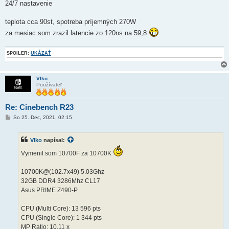
24/7 nastavenie
teplota cca 90st, spotreba príjemných 270W
za mesiac som zrazil latencie zo 120ns na 59,8
SPOILER:
UKÁZAŤ
Vlko
Používateľ
Re: Cinebench R23
P
So 25. Dec, 2021, 02:15
r
í
s
Vlko
napísal:
p
e
Vymenil som 10700F za 10700K
v
o
k
10700K@(102.7x49) 5.03Ghz
32GB DDR4 3286Mhz CL17
Asus PRIME Z490-P
CPU (Multi Core): 13 596 pts
CPU (Single Core): 1 344 pts
MP Ratio: 10.11 x