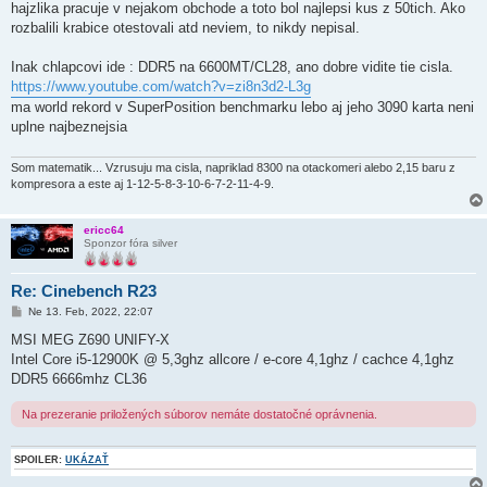
hajzlika pracuje v nejakom obchode a toto bol najlepsi kus z 50tich. Ako
rozbalili krabice otestovali atd neviem, to nikdy nepisal.
Inak chlapcovi ide : DDR5 na 6600MT/CL28, ano dobre vidite tie cisla.
https://www.youtube.com/watch?v=zi8n3d2-L3g
ma world rekord v SuperPosition benchmarku lebo aj jeho 3090 karta neni
uplne najbeznejsia
Som matematik... Vzrusuju ma cisla, napriklad 8300 na otackomeri alebo 2,15 baru z
kompresora a este aj 1-12-5-8-3-10-6-7-2-11-4-9.
ericc64
Sponzor fóra silver
Re: Cinebench R23
P
Ne 13. Feb, 2022, 22:07
r
í
MSI MEG Z690 UNIFY-X
s
Intel Core i5-12900K @ 5,3ghz allcore / e-core 4,1ghz / cachce 4,1ghz
p
e
DDR5 6666mhz CL36
v
o
Na prezeranie priložených súborov nemáte dostatočné oprávnenia.
k
SPOILER:
UKÁZAŤ