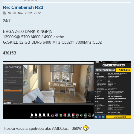
Re: Cinebench R23
P
Ne 20. Nov, 2022, 22:51
r
í
24/7
s
p
e
EVGA Z690 DARK K|NGP|N
v
13900K@ 5700 /4600 / 4900 cache
o
k
G.SKILL 32 GB DDR5 6400 MHz CL32@ 7000Mhz CL32
43015B
Trosku vacsia spotreba ako AMDcko... 360W