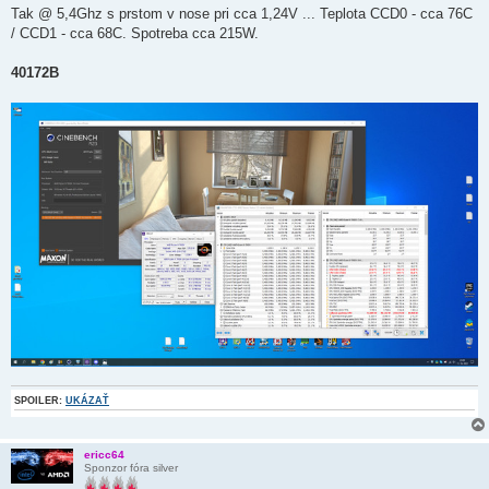
Tak @ 5,4Ghz s prstom v nose pri cca 1,24V ... Teplota CCD0 - cca 76C
/ CCD1 - cca 68C. Spotreba cca 215W.
40172B
SPOILER:
UKÁZAŤ
ericc64
Sponzor fóra silver