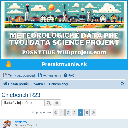
Pretaktovanie.sk
Témy bez odpovedí
Aktívne témy
FAQ
H
Obsah portálu
Softvér
Benchmarky
ľ
Cinebench R23
a
Hľadať
Rozšírené vyhľadávanie
d
a
1
2
3
4
5
Predchádzajúci
Ďalšia
75 príspevkov
ť
dexterav
Sponzor fóra gold