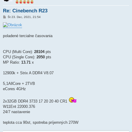
Re: Cinebench R23
P
Št 23. Dec, 2021, 21:54
r
í
s
p
e
poladené tercialne časovania
v
o
k
CPU (Multi Core):
28104
pts
CPU (Single Core):
2050
pts
MP Ratio:
13.71
x
12900k + Strix A DDR4 V8.07
5,1AllCore + 2TVB
eCores 4GHz
2x32GB DDR4 3733 17 20 20 40 CR1
W11Ent 22000.376
24/7 nastavenie
teplota cca 90st, spotreba príjemných 270W