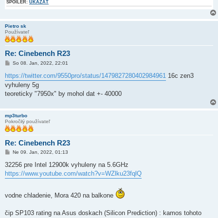
SPOILER:
UKÁZAŤ
Pietro sk
Používateľ
Re: Cinebench R23
P
So 08. Jan, 2022, 22:01
r
í
https://twitter.com/9550pro/status/1479827280402984961
16c zen3
s
vyhuleny 5g
p
e
teoreticky "7950x" by mohol dat +- 40000
v
o
k
mp3turbo
Pokročilý používateľ
Re: Cinebench R23
P
Ne 09. Jan, 2022, 01:13
r
í
32256 pre Intel 12900k vyhuleny na 5.6GHz
s
https://www.youtube.com/watch?v=WZlku23fqlQ
p
e
v
o
vodne chladenie, Mora 420 na balkone
k
čip SP103 rating na Asus doskach (Silicon Prediction) : kamos tohoto