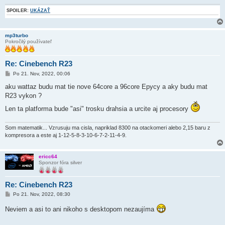
SPOILER:
UKÁZAŤ
mp3turbo
Pokročilý používateľ
Re: Cinebench R23
P
Po 21. Nov, 2022, 00:06
r
í
aku wattaz budu mat tie nove 64core a 96core Epycy a aky budu mat
s
R23 vykon ?
p
e
Len ta platforma bude "asi" trosku drahsia a urcite aj procesory
v
o
k
Som matematik... Vzrusuju ma cisla, napriklad 8300 na otackomeri alebo 2,15 baru z
kompresora a este aj 1-12-5-8-3-10-6-7-2-11-4-9.
ericc64
Sponzor fóra silver
Re: Cinebench R23
P
Po 21. Nov, 2022, 08:30
r
í
Neviem a asi to ani nikoho s desktopom nezaujíma
s
p
e