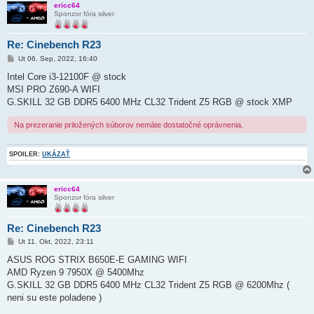
ericc64
Sponzor fóra silver
Re: Cinebench R23
P
Ut 06. Sep, 2022, 16:40
r
í
Intel Core i3-12100F @ stock
s
MSI PRO Z690-A WIFI
p
e
G.SKILL 32 GB DDR5 6400 MHz CL32 Trident Z5 RGB @ stock XMP
v
o
Na prezeranie priložených súborov nemáte dostatočné oprávnenia.
k
SPOILER:
UKÁZAŤ
ericc64
Sponzor fóra silver
Re: Cinebench R23
P
Ut 11. Okt, 2022, 23:11
r
í
ASUS ROG STRIX B650E-E GAMING WIFI
s
AMD Ryzen 9 7950X @ 5400Mhz
p
e
G.SKILL 32 GB DDR5 6400 MHz CL32 Trident Z5 RGB @ 6200Mhz (
v
neni su este poladene )
o
k