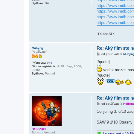
Bydlisko:
BA
https://www.imdb.com/
https://www.imdb.com/
https://www.imdb.com/
https://www.imdb.com/
ITX >>> ATX
Re: Aký film ste n
Muhyng
Používateľ
P
od používateľa
Muhyn
r
í
[/quote]
Príspevky:
946
s
Dátum registrácie:
Pi 01. Sep, 2006,
p
ved si mozes nast
02:00
e
Bydlisko:
Poprad
[/quote]
v
o
k
Re: Aký film ste n
P
od používateľa
HellAn
r
í
Conjuring 3: 6/10 zac
s
p
e
SAW 9 1\10 Otrasny v
v
o
HellAngel
k
Sponzor fóra gold
NB:
Lenovo Legion 15 1