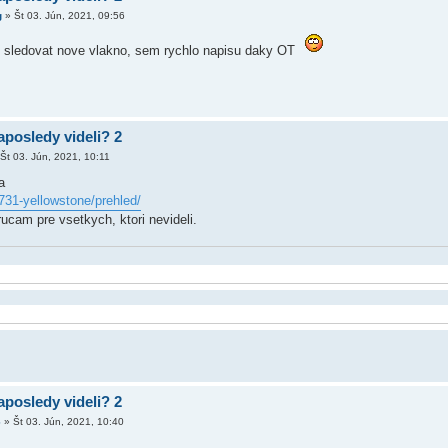
g
»
Št 03. Jún, 2021, 09:56
u sledovat nove vlakno, sem rychlo napisu daky OT
aposledy videli? 2
Št 03. Jún, 2021, 10:11
a
731-yellowstone/prehled/
ucam pre vsetkych, ktori nevideli.
aposledy videli? 2
6
»
Št 03. Jún, 2021, 10:40