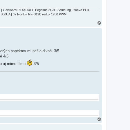
k | Gainward RTX4060 Ti Pegasus 8GB | Samsung 970evo Plus
y S60UA | 3x Noctua NF-S12B redux 1200 PWM
H
o
r
e
cerých aspektov mi prišla divná. 3/5
é 4/5
to aj mimo filmu
3/5
H
o
r