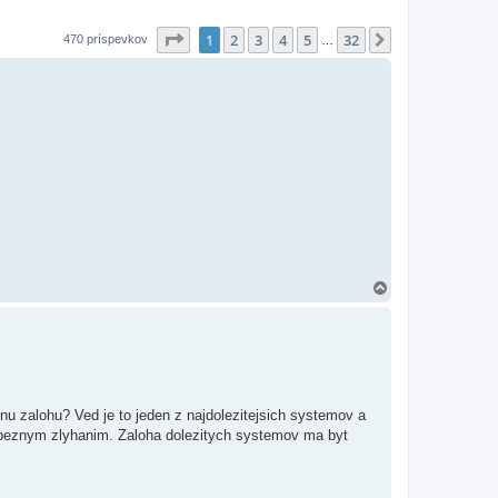
Strana
1
z
32
1
2
3
4
5
32
Ďalšia
470 príspevkov
…
H
o
r
e
nu zalohu? Ved je to jeden z najdolezitejsich systemov a
n beznym zlyhanim. Zaloha dolezitych systemov ma byt