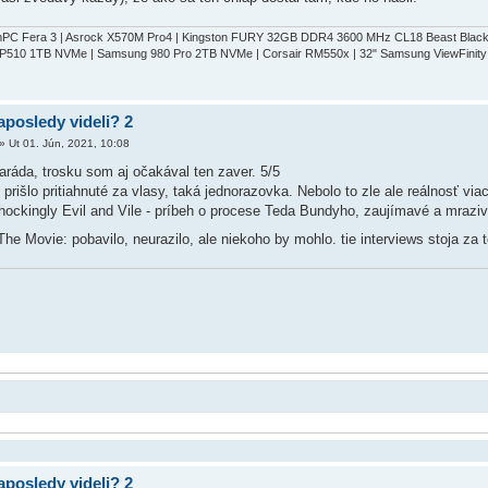
umPC Fera 3 | Asrock X570M Pro4 | Kingston FURY 32GB DDR4 3600 MHz CL18 Beast Blac
P510 1TB NVMe | Samsung 980 Pro 2TB NVMe | Corsair RM550x | 32" Samsung ViewFinit
aposledy videli? 2
»
Ut 01. Jún, 2021, 10:08
 paráda, trosku som aj očakával ten zaver. 5/5
 prišlo pritiahnuté za vlasy, taká jednorazovka. Nebolo to zle ale reálnosť via
ockingly Evil and Vile - príbeh o procese Teda Bundyho, zaujímavé a mraziv
e Movie: pobavilo, neurazilo, ale niekoho by mohlo. tie interviews stoja za 
aposledy videli? 2