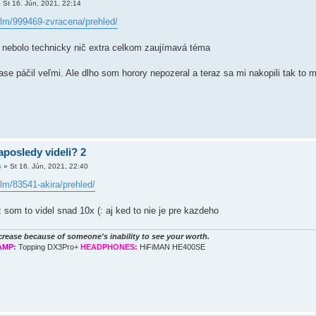
»
St 16. Jún, 2021, 22:14
film/999469-zvracena/prehled/
o nebolo technicky nič extra celkom zaujímavá téma
se páčil veľmi. Ale dlho som horory nepozeral a teraz sa mi nakopili tak to 
aposledy videli? 2
s
»
St 16. Jún, 2021, 22:40
ilm/83541-akira/prehled/
z som to videl snad 10x (: aj ked to nie je pre kazdeho
rease because of someone's inability to see your worth.
AMP:
Topping DX3Pro+
HEADPHONES:
HiFiMAN HE400SE