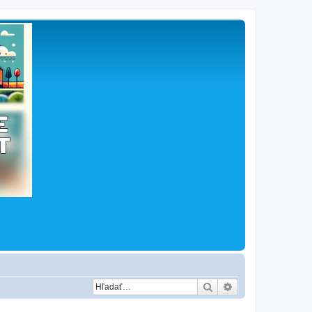
Hľadať
Rozšírené vyhľad