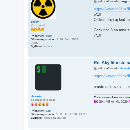
P
od používateľa
dargy
r
í
https://www.csfd.cz/
s
6/10
p
e
Celkom fajn aj keď t
dargy
v
Používateľ
o
k
Conjuring 3 sa mne za
7/10
Príspevky:
1606
Dátum registrácie:
Ut 30. Jan, 2007,
08:00
Bydlisko:
Košice
Re: Aký film ste n
P
od používateľa
Hexari
r
í
https://www.csfd.cz/f
s
p
e
proste srdcovka ... u
v
o
k
Hexaris
Your value does not dec
Sponzor fóra gold
BOOK:
MB Air M1 2020
Príspevky:
828
Dátum registrácie:
Št 11. Júl, 2019, 19:35
Bydlisko:
Nekde na zahori