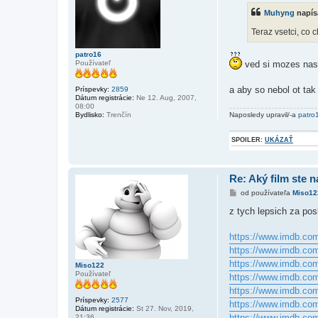
s
Muhyng
napís
p
e
Teraz vsetci, co
v
o
k
patro16
ved si mozes nast
Používateľ
a aby so nebol ot tak
Príspevky:
2859
Dátum registrácie:
Ne 12. Aug, 2007,
08:00
Naposledy upravil/-a
patro
Bydlisko:
Trenčín
SPOILER:
UKÁZAŤ
Re: Aký film ste n
P
od používateľa
Miso12
r
í
z tych lepsich za pos
s
p
e
https://www.imdb.com/
v
https://www.imdb.com/
o
k
https://www.imdb.com/
Miso122
Používateľ
https://www.imdb.com/
https://www.imdb.com/
Príspevky:
2577
https://www.imdb.com/
Dátum registrácie:
St 27. Nov, 2019,
https://www.imdb.com/
21:36