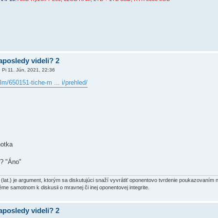
aposledy videli? 2
»
Pi 11. Jún, 2021, 22:36
lm/650151-tiche-m ... i/prehled/
notka
m? "Áno"
at.) je argument, ktorým sa diskutujúci snaží vyvrátiť oponentovo tvrdenie poukazovaním 
éme samotnom k diskusii o mravnej či inej oponentovej integrite.
aposledy videli? 2