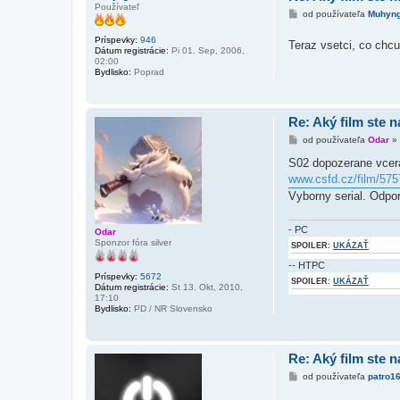
Používateľ
P
od používateľa
Muhyn
r
í
Príspevky:
946
Teraz vsetci, co chc
s
Dátum registrácie:
Pi 01. Sep, 2006,
p
02:00
e
Bydlisko:
Poprad
v
o
k
Re: Aký film ste n
P
od používateľa
Odar
»
r
í
S02 dopozerane vcer
s
www.csfd.cz/film/575
p
e
Vyborny serial. Odpor
v
o
k
- PC
Odar
Sponzor fóra silver
SPOILER:
UKÁZAŤ
-- HTPC
Príspevky:
5672
SPOILER:
UKÁZAŤ
Dátum registrácie:
St 13. Okt, 2010,
17:10
Bydlisko:
PD / NR Slovensko
Re: Aký film ste n
P
od používateľa
patro1
r
í