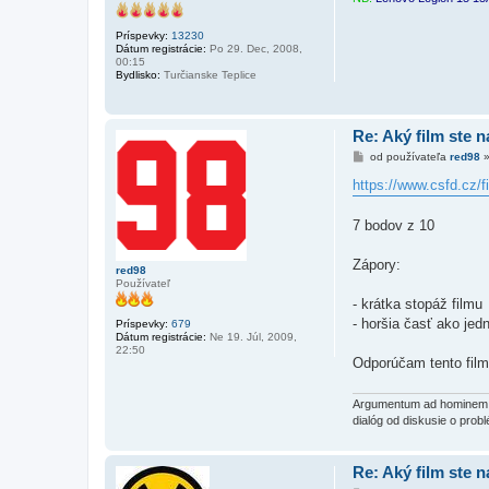
Príspevky:
13230
Dátum registrácie:
Po 29. Dec, 2008,
00:15
Bydlisko:
Turčianske Teplice
Re: Aký film ste n
P
od používateľa
red98
r
í
https://www.csfd.cz/fi
s
p
e
7 bodov z 10
v
o
k
Zápory:
red98
Používateľ
- krátka stopáž filmu
- horšia časť ako jed
Príspevky:
679
Dátum registrácie:
Ne 19. Júl, 2009,
22:50
Odporúčam tento fil
Argumentum ad hominem (l
dialóg od diskusie o probl
Re: Aký film ste n