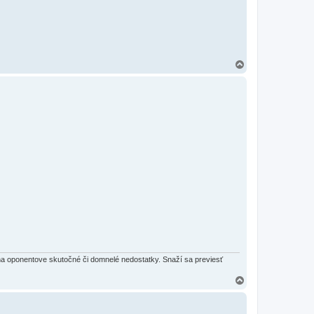
H
o
r
e
na oponentove skutočné či domnelé nedostatky. Snaží sa previesť
H
o
r
e