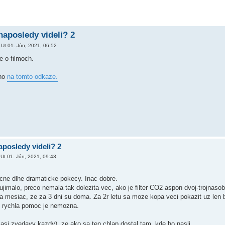
naposledy videli? 2
»
Ut 01. Jún, 2021, 06:52
e o filmoch.
kno
na tomto odkaze.
aposledy videli? 2
»
Ut 01. Jún, 2021, 09:43
cne dlhe dramaticke pokecy. Inac dobre.
malo, preco nemala tak dolezita vec, ako je filter CO2 aspon dvoj-trojnasob
 na mesiac, ze za 3 dni su doma. Za 2r letu sa moze kopa veci pokazit uz le
 rychla pomoc je nemozna.
 asi zvedavy kazdy), ze ako sa ten chlap dostal tam, kde ho nasli.