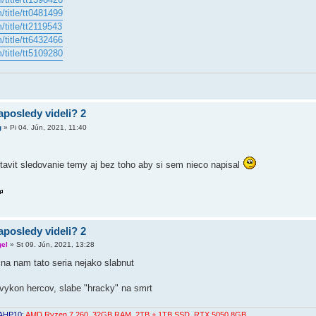
title/tt0481499
title/tt2119543
title/tt6432466
title/tt5109280
aposledy videli? 2
g
»
Pi 04. Jún, 2021, 11:40
avit sledovanie temy aj bez toho aby si sem nieco napisal
aposledy videli? 2
gel
»
St 09. Jún, 2021, 13:28
ina nam tato seria nejako slabnut
ykon hercov, slabe "hracky" na smrt
5AHP10:
AMD Ryzen 7 260, 32GB RAM, 2TB + 1TB SSD, RTX 5050 8GB