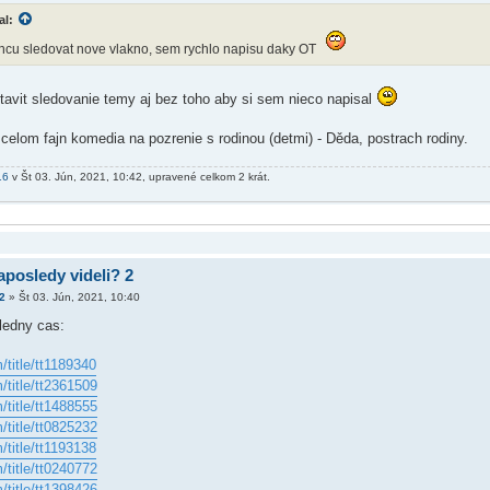
al:
 chcu sledovat nove vlakno, sem rychlo napisu daky OT
avit sledovanie temy aj bez toho aby si sem nieco napisal
 celom fajn komedia na pozrenie s rodinou (detmi) - Děda, postrach rodiny.
16
v Št 03. Jún, 2021, 10:42, upravené celkom 2 krát.
aposledy videli? 2
2
»
Št 03. Jún, 2021, 10:40
ledny cas:
title/tt1189340
title/tt2361509
title/tt1488555
title/tt0825232
title/tt1193138
title/tt0240772
title/tt1398426