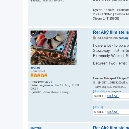
Bydlisko:
Banska Bystrica
Ryzen 7 3700X | Silenti
250GB NVMe | Corsair M
Xiaomi 14T 256GB
Re: Aký film ste n
P
od používateľa
zodiaq
r
í
I care a lot - to bola
s
Stowaway - tiež mi to
p
e
Extremely Wicked, Sh
v
o
Between Two Ferns: Th
k
zodiaq
Používateľ
Lenovo Th
i
nkpad T14 gen2
Príspevky:
2304
i5 - 1145G7, 16GB 3200MT/s
Dátum registrácie:
Po 17. Aug, 2009,
- Samsung SSD 980 500GB
09:14
[
Homelab
] - in progress
Bydlisko:
Jatov (Nové Zámky)
SPOILER:
UKÁZAŤ
[
Others
]
SPOILER:
UKÁZAŤ
Re: Aký film ste n
Muhyng