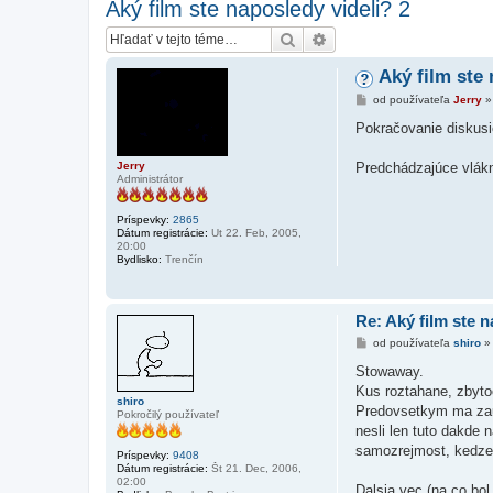
Aký film ste naposledy videli? 2
Hľadať
Rozšírené vyhľadávanie
Aký film ste 
P
od používateľa
Jerry
r
í
Pokračovanie diskusi
s
p
e
Jerry
Predchádzajúce vlá
v
Administrátor
o
k
Príspevky:
2865
Dátum registrácie:
Ut 22. Feb, 2005,
20:00
Bydlisko:
Trenčín
Re: Aký film ste n
P
od používateľa
shiro
r
í
Stowaway.
s
Kus roztahane, zbyto
p
shiro
e
Predovsetkym ma zauji
Pokročilý používateľ
v
nesli len tuto dakde
o
k
samozrejmost, kedze
Príspevky:
9408
Dátum registrácie:
Št 21. Dec, 2006,
02:00
Dalsia vec (na co bol