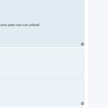
možno jeden bod som prihodil.
H
o
r
e
H
o