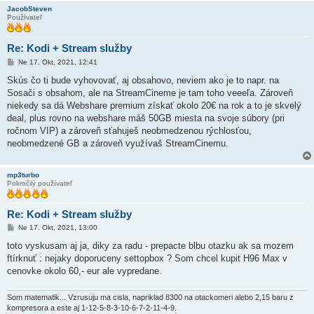
JacobSteven
Používateľ
Re: Kodi + Stream služby
P
Ne 17. Okt, 2021, 12:41
r
í
Skús čo ti bude vyhovovať, aj obsahovo, neviem ako je to napr. na
s
Sosači s obsahom, ale na StreamCineme je tam toho veeeľa. Zároveň
p
e
niekedy sa dá Webshare premium získať okolo 20€ na rok a to je skvelý
v
deal, plus rovno na webshare máš 50GB miesta na svoje súbory (pri
o
k
ročnom VIP) a zároveň sťahuješ neobmedzenou rýchlosťou,
neobmedzené GB a zároveň využívaš StreamCinemu.
mp3turbo
Pokročilý používateľ
Re: Kodi + Stream služby
P
Ne 17. Okt, 2021, 13:00
r
í
toto vyskusam aj ja, diky za radu - prepacte blbu otazku ak sa mozem
s
ftírknuť : nejaky doporuceny settopbox ? Som chcel kupit H96 Max v
p
e
cenovke okolo 60,- eur ale vypredane.
v
o
k
Som matematik... Vzrusuju ma cisla, napriklad 8300 na otackomeri alebo 2,15 baru z
kompresora a este aj 1-12-5-8-3-10-6-7-2-11-4-9.