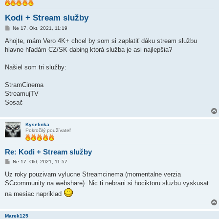
Kodi + Stream služby
P
Ne 17. Okt, 2021, 11:19
r
í
Ahojte, mám Vero 4K+ chcel by som si zaplatiť dáku stream službu
s
hlavne hľadám CZ/SK dabing ktorá služba je asi najlepšia?
p
e
v
Našiel som tri služby:
o
k
StramCinema
StreamujTV
Sosač
Kyselinka
Pokročilý používateľ
Re: Kodi + Stream služby
P
Ne 17. Okt, 2021, 11:57
r
í
Uz roky pouzivam vylucne Streamcinema (momentalne verzia
s
SCcommunity na webshare). Nic ti nebrani si hociktoru sluzbu vyskusat
p
e
na mesiac napriklad
v
o
k
Marek125