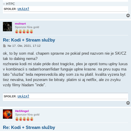
-- HTPC
SPOILER:
UKÁZAŤ
molnart
Sponzor fóra gold
Re: Kodi + Stream služby
P
Ne 17. Okt, 2021, 17:12
r
í
ok, to by som mal. chapem spravne ze pokial pred nazvom nie je SK/CZ
s
tak to dabing nema?
p
e
rozhranie kodi mi stale pride dost tragicke, plex je oproti tomu uplny luxus
v
v kombinacii s radarr/sonarr/lidarr funguje uplne krasne. na prvu supu ma
o
k
tato "sluzba" teda nepresvedcila aby som za nu platil. kvalita vyzera byt
tiez nevalna, ked pozeram tie bitraty. platim si aj netflix, ale zo zvyku
vzdy filmy hladam "inde".
SPOILER:
UKÁZAŤ
HellAngel
Sponzor fóra gold
Re: Kodi + Stream služby