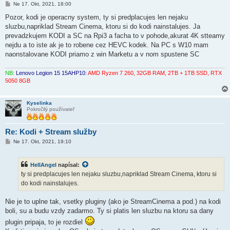
P
Ne 17. Okt, 2021, 18:00
r
í
Pozor, kodi je operacny system, ty si predplacujes len nejaku
s
sluzbu,napriklad Stream Cinema, ktoru si do kodi nainstalujes. Ja
p
e
prevadzkujem KODI a SC na Rpi3 a facha to v pohode,akurat 4K stteamy
v
nejdu a to iste ak je to robene cez HEVC kodek. Na PC s W10 mam
o
k
naonstalovane KODI priamo z win Marketu a v nom spustene SC
NB:
Lenovo Legion 15 15AHP10:
AMD Ryzen 7 260, 32GB RAM, 2TB + 1TB SSD, RTX
5050 8GB
Kyselinka
Pokročilý používateľ
Re: Kodi + Stream služby
P
Ne 17. Okt, 2021, 19:10
r
í
s
HellAngel
napísal:
p
e
ty si predplacujes len nejaku sluzbu,napriklad Stream Cinema, ktoru si
v
do kodi nainstalujes.
o
k
Nie je to uplne tak, vsetky pluginy (ako je StreamCinema a pod.) na kodi
boli, su a budu vzdy zadarmo. Ty si platis len sluzbu na ktoru sa dany
plugin pripaja, to je rozdiel