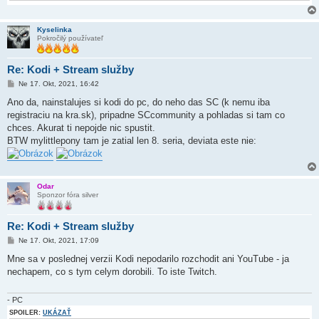
Kyselinka
Pokročilý používateľ
Re: Kodi + Stream služby
P
Ne 17. Okt, 2021, 16:42
r
í
Ano da, nainstalujes si kodi do pc, do neho das SC (k nemu iba
s
registraciu na kra.sk), pripadne SCcommunity a pohladas si tam co
p
e
chces. Akurat ti nepojde nic spustit.
v
BTW mylittlepony tam je zatial len 8. seria, deviata este nie:
o
k
Odar
Sponzor fóra silver
Re: Kodi + Stream služby
P
Ne 17. Okt, 2021, 17:09
r
í
Mne sa v poslednej verzii Kodi nepodarilo rozchodit ani YouTube - ja
s
nechapem, co s tym celym dorobili. To iste Twitch.
p
e
v
o
- PC
k
SPOILER:
UKÁZAŤ