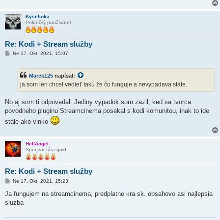
Kyselinka
Pokročilý používateľ
Re: Kodi + Stream služby
P
Ne 17. Okt, 2021, 15:07
r
í
s
Marek125
napísal:
p
e
ja som len chcel vedieť takú že čo funguje a nevypadava stále.
v
o
k
No aj som ti odpovedal. Jediny vypadok som zazil, ked sa tvorca
povodneho pluginu Streamcinema posekal s kodi komunitou, inak to ide
stale ako vinko
HellAngel
Sponzor fóra gold
Re: Kodi + Stream služby
P
Ne 17. Okt, 2021, 15:23
r
í
Ja fungujem na streamcinema, predplatne kra.sk. obsahovo asi najlepsia
s
sluzba
p
e
v