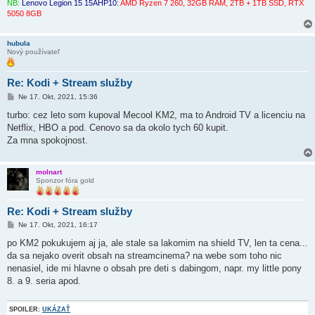
o
NB:
Lenovo Legion 15 15AHP10:
AMD Ryzen 7 260, 32GB RAM, 2TB + 1TB SSD, RTX
k
5050 8GB
hubula
Nový používateľ
Re: Kodi + Stream služby
P
Ne 17. Okt, 2021, 15:36
r
í
turbo: cez leto som kupoval Mecool KM2, ma to Android TV a licenciu na
s
Netflix, HBO a pod. Cenovo sa da okolo tych 60 kupit.
p
e
Za mna spokojnost.
v
o
k
molnart
Sponzor fóra gold
Re: Kodi + Stream služby
P
Ne 17. Okt, 2021, 16:17
r
í
po KM2 pokukujem aj ja, ale stale sa lakomim na shield TV, len ta cena...
s
da sa nejako overit obsah na streamcinema? na webe som toho nic
p
e
nenasiel, ide mi hlavne o obsah pre deti s dabingom, napr. my little pony
v
8. a 9. seria apod.
o
k
SPOILER:
UKÁZAŤ