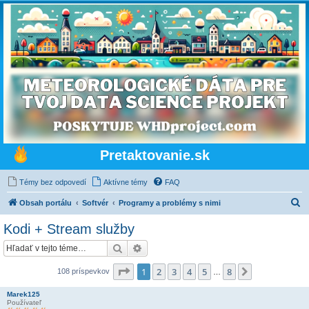
Pretaktovanie.sk
Témy bez odpovedí
Aktívne témy
FAQ
H
Obsah portálu
Softvér
Programy a problémy s nimi
ľ
Kodi + Stream služby
a
Hľadať
Rozšírené vyhľadávanie
d
a
Strana
1
z
8
1
2
3
4
5
8
Ďalšia
108 príspevkov
…
ť
Marek125
Používateľ