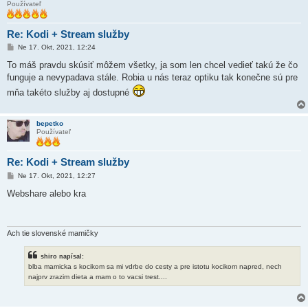
Používateľ
Re: Kodi + Stream služby
P
Ne 17. Okt, 2021, 12:24
r
í
To máš pravdu skúsiť môžem všetky, ja som len chcel vedieť takú že čo
s
funguje a nevypadava stále. Robia u nás teraz optiku tak konečne sú pre
p
e
mňa takéto služby aj dostupné
v
o
k
bepetko
Používateľ
Re: Kodi + Stream služby
P
Ne 17. Okt, 2021, 12:27
r
í
Webshare alebo kra
s
p
e
v
o
Ach tie slovenské mamičky
k
shiro napísal:
blba mamicka s kocikom sa mi vdrbe do cesty a pre istotu kocikom napred, nech
najprv zrazim dieta a mam o to vacsi trest....