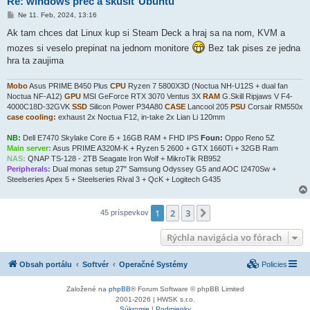
Re: windows preč a skúsiť Ubuntu
P
Ne 11. Feb, 2024, 13:16
r
í
Ak tam chces dat Linux kup si Steam Deck a hraj sa na nom, KVM a
s
mozes si veselo prepinat na jednom monitore
Bez tak pises ze jedna
p
e
hra ta zaujima
v
o
k
Mobo
Asus PRIME B450 Plus
CPU
Ryzen 7 5800X3D (Noctua NH-U12S + dual fan
Noctua NF-A12)
GPU
MSI GeForce RTX 3070 Ventus 3X
RAM
G.Skill Ripjaws V F4-
4000C18D-32GVK
SSD
Silicon Power P34A80
CASE
Lancool 205
PSU
Corsair RM550x
case cooling:
exhaust 2x Noctua F12, in-take 2x Lian Li 120mm
NB:
Dell E7470 Skylake Core i5 + 16GB RAM + FHD IPS
Foun:
Oppo Reno 5Z
Main server:
Asus PRIME A320M-K + Ryzen 5 2600 + GTX 1660Ti + 32GB Ram
NAS:
QNAP TS-128 - 2TB Seagate Iron Wolf + MikroTik RB952
Peripherals:
Dual monas setup 27" Samsung Odyssey G5 and AOC I2470Sw +
Steelseries Apex 5 + Steelseries Rival 3 + QcK + Logitech G435
1
2
3
Ďalšia
45 príspevkov
Rýchla navigácia vo fórach
Obsah portálu
Softvér
Operačné Systémy
Policies
Založené na
phpBB
® Forum Software © phpBB Limited
2001-2026 | HWSK s.r.o.
Súkromie
|
Podmienky