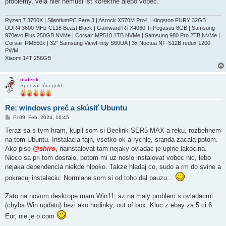
problemy, vela hier nemusi ist korektne alebo vobec.
Ryzen 7 3700X | SilentiumPC Fera 3 | Asrock X570M Pro4 | Kingston FURY 32GB
DDR4 3600 MHz CL18 Beast Black | Gainward RTX4060 Ti Pegasus 8GB | Samsung
970evo Plus 250GB NVMe | Corsair MP510 1TB NVMe | Samsung 980 Pro 2TB NVMe |
Corsair RM550x | 32" Samsung ViewFinity S60UA | 3x Noctua NF-S12B redux 1200
PWM
Xiaomi 14T 256GB
materik
Sponzor fóra gold
Re: windows preč a skúsiť Ubuntu
P
Pi 09. Feb, 2024, 16:45
r
í
Teraz sa s tym hram, kupil som si Beelink SER5 MAX a reku, rozbehnem
s
na tom Ubuntu. Instalacia fajn, vsetko ok a rychle, sranda zacala potom.
p
e
Ako pise
@shiro
, nainstalovat tam nejaky ovladac je uplne lakocina.
v
Nieco sa pri tom dosralo, potom mi uz neslo instalovat vobec nic, lebo
o
k
nejaka dependencia niekde hlboko. Takze hladaj co, sudo a rm do svine a
pokracuj instalaciu. Normlane som si od toho dal pauzu...
Zato na novom desktope mam Win11, az na maly problem s ovladacmi
(chyba Win updatu) bezi ako hodinky, out of box. Kluc z ebay za 5 ci 6
Eur, nie je o com