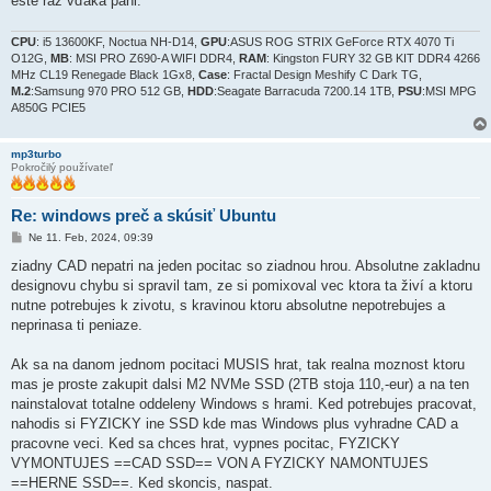
ešte raz vďaka páni.
CPU
: i5 13600KF, Noctua NH-D14,
GPU
:ASUS ROG STRIX GeForce RTX 4070 Ti
O12G,
MB
: MSI PRO Z690-A WIFI DDR4,
RAM
: Kingston FURY 32 GB KIT DDR4 4266
MHz CL19 Renegade Black 1Gx8,
Case
: Fractal Design Meshify C Dark TG,
M.2
:Samsung 970 PRO 512 GB,
HDD
:Seagate Barracuda 7200.14 1TB,
PSU
:MSI MPG
A850G PCIE5
mp3turbo
Pokročilý používateľ
Re: windows preč a skúsiť Ubuntu
P
Ne 11. Feb, 2024, 09:39
r
í
ziadny CAD nepatri na jeden pocitac so ziadnou hrou. Absolutne zakladnu
s
designovu chybu si spravil tam, ze si pomixoval vec ktora ta živí a ktoru
p
e
nutne potrebujes k zivotu, s kravinou ktoru absolutne nepotrebujes a
v
neprinasa ti peniaze.
o
k
Ak sa na danom jednom pocitaci MUSIS hrat, tak realna moznost ktoru
mas je proste zakupit dalsi M2 NVMe SSD (2TB stoja 110,-eur) a na ten
nainstalovat totalne oddeleny Windows s hrami. Ked potrebujes pracovat,
nahodis si FYZICKY ine SSD kde mas Windows plus vyhradne CAD a
pracovne veci. Ked sa chces hrat, vypnes pocitac, FYZICKY
VYMONTUJES ==CAD SSD== VON A FYZICKY NAMONTUJES
==HERNE SSD==. Ked skoncis, naspat.