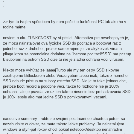
.
.
>> týmto tvojím spôsobom by som prišiel o funkčonst PC tak ako ho v
rodine máme.
neviem o aku FUNKCNOST by si prisiel. Alternativa pre neschopnych je,
ze mozu nainstalovat dva fyzicke SSD do pocitaca a bootovat raz z
jedneho, raz z druheho ; pruser samozrejme je, ze akykolvek virus a
pliaga ktora sa potencialne dotiahne na "hernom pocitaci/SSD" ma pristup
k suborom na ostrom SSD cize tu nie je ziadna ochrana voci virusom.
Niekto moze vyhútať ze jaaaajTurbo ale my ten ostry SSD sikovne
zasifrujeme Bitlockerom alebo Veracryptom alebo inak, takze z herneho
SSD nebude pristup na subory ostreho SSD. Nie je to take jednoduche,
pretoze boot record a podobne veci, takze to rozhodne nie je 100%
ochrana - ale je pravda, ze uz len taketo riesenie bez prehadzovania SSD
je 100x lepsie ako mat jedine SSD s pomixovanymi vecami.
executive summary : robte so svojimi pocitacmi co chcete a potom sa
nezabudnite cudovat, ze mate taketo lahke problemy. Ja nainstalujem
windows a styri-pat rokov chodi pokial notebook/desktop nenahradim