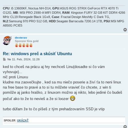
CPU
: i5 13600KF, Noctua NH-D14,
GPU
:ASUS ROG STRIX GeForce RTX 4070 Ti
O12G,
MB
: MSI PRO Z690-A WIFI DDR4,
RAM
: Kingston FURY 32 GB KIT DDR4 4266
MHz CL19 Renegade Black 1Gx8,
Case
: Fractal Design Meshify C Dark TG,
M.2
:Samsung 970 PRO 512 GB,
HDD
:Seagate Barracuda 7200.14 1TB,
PSU
:MSI MPG
A850G PCIE5
dexterav
Sponzor fóra gold
Re: windows preč a skúsiť Ubuntu
P
Ne 11. Feb, 2024, 11:26
r
í
ked to chceš na prácu aj hry nechceš Linu(dosadte si čo vám
s
vyhovuje)...
p
e
nič proti Linuxu
v
kludne ma zaovečkujte , ked sa mu niečo poserie a živí ťa to neni linux
o
k
na free base to pravé a to si tu môžete vravieť čo chcete, z win ti
pomôže aj janko hraško, z linuxom možno aj nikto, lebo jediné čo budeš
počuť ako to že to nevieš a že si loozer
turbo dúfam že to čo píšeš z tým prehadzovaním SSD je vtip
SPOILER:
UKÁZAŤ