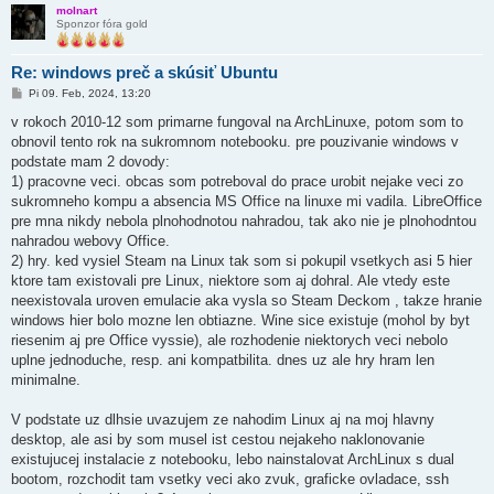
molnart
Sponzor fóra gold
Re: windows preč a skúsiť Ubuntu
P
Pi 09. Feb, 2024, 13:20
r
í
v rokoch 2010-12 som primarne fungoval na ArchLinuxe, potom som to
s
obnovil tento rok na sukromnom notebooku. pre pouzivanie windows v
p
e
podstate mam 2 dovody:
v
1) pracovne veci. obcas som potreboval do prace urobit nejake veci zo
o
k
sukromneho kompu a absencia MS Office na linuxe mi vadila. LibreOffice
pre mna nikdy nebola plnohodnotou nahradou, tak ako nie je plnohodntou
nahradou webovy Office.
2) hry. ked vysiel Steam na Linux tak som si pokupil vsetkych asi 5 hier
ktore tam existovali pre Linux, niektore som aj dohral. Ale vtedy este
neexistovala uroven emulacie aka vysla so Steam Deckom , takze hranie
windows hier bolo mozne len obtiazne. Wine sice existuje (mohol by byt
riesenim aj pre Office vyssie), ale rozhodenie niektorych veci nebolo
uplne jednoduche, resp. ani kompatbilita. dnes uz ale hry hram len
minimalne.
V podstate uz dlhsie uvazujem ze nahodim Linux aj na moj hlavny
desktop, ale asi by som musel ist cestou nejakeho naklonovanie
existujucej instalacie z notebooku, lebo nainstalovat ArchLinux s dual
bootom, rozchodit tam vsetky veci ako zvuk, graficke ovladace, ssh