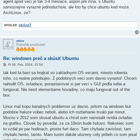
agent apod veci je tak 3-4 mesiace, aspon pre mna. s Ubuntu
samozrejme vyrazne jednoduchsie, ale kto by chce ubuntu ked moze
ArchLinux, ze?
SPOILER:
UKÁZAŤ
shiro
Pokročilý používateľ
Re: windows preč a skúsiť Ubuntu
P
Pi 09. Feb, 2024, 15:54
r
í
tak ked ta bavi sa hrajkat so zakladnymi OS vecami, miesto robenia
s
toho, co realne potrebujes. Z podobnych veci som davno vyrastol. Chcem
p
e
nahodit OS, ovladace, ponastavovat si par veci v GUI podla seba a
v
fungovat. Nie riesit elementarne hovadiny, co maju fungovat out of the
o
k
box.
Linux mal kopu banalnych problemov uz davno, pritom na windows but
podobne haluze vobec neboli, alebo ich rozbehanie trvalo par minut.
Mozno v 2012 som skusal ubuntu a chcel som nainstalit nvidia ovladac
na grafiku. Clovek by povedal, ze za 10min bude hotovo. Nakoniec som
to vzdal po par hodinach, proste furt daco. Tam chybala zavislost, tam
chybalo hento, tamto. Mam tusim dakde ulozeny cely pribeh co som pisal