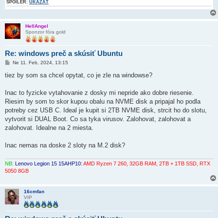
SPOILER:
UKÁZAŤ
HellAngel
Sponzor fóra gold
Re: windows preč a skúsiť Ubuntu
P
Ne 11. Feb, 2024, 13:15
r
í
tiez by som sa chcel opytat, co je zle na windowse?
s
p
e
Inac to fyzicke vytahovanie z dosky mi nepride ako dobre riesenie.
v
Riesim by som to skor kupou obalu na NVME disk a pripajal ho podla
o
k
potreby cez USB C. Ideal je kupit si 2TB NVME disk, strcit ho do slotu,
vytvorit si DUAL Boot. Co sa tyka virusov. Zalohovat, zalohovat a
zalohovat. Idealne na 2 miesta.
Inac nemas na doske 2 sloty na M.2 disk?
NB:
Lenovo Legion 15 15AHP10:
AMD Ryzen 7 260, 32GB RAM, 2TB + 1TB SSD, RTX
5050 8GB
16cmfan
VIP