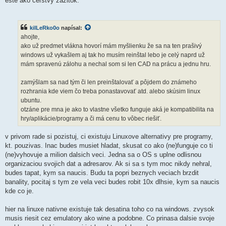
este ako cerstvy zazitok.
kilLeRko0o
napísal:
ahojte,
ako už predmet vlákna hovorí mám myšlienku že sa na ten prašivý
windows už vykašlem aj tak ho musím reinštal lebo je celý naprd už
mám spravenú zálohu a nechal som si len CAD na prácu a jednu hru.
zamýšlam sa nad tým či len preinštalovať a pôjdem do známeho
rozhrania kde viem čo treba ponastavovať atd. alebo skúsim linux
ubuntu.
otzáne pre mna je ako to vlastne všetko funguje aká je kompatibilita na
hry/aplikácie/programy a či má cenu to vôbec riešiť.
v privom rade si pozistuj, ci existuju Linuxove alternativy pre programy,
kt. pouzivas. Inac budes musiet hladat, skusat co ako (ne)funguje co ti
(ne)vyhovuje a milion dalsich veci. Jedna sa o OS s uplne odlisnou
organizaciou svojich dat a adresarov. Ak si sa s tym moc nikdy nehral,
budes tapat, kym sa naucis. Budu ta popri beznych veciach brzdit
banality, pocitaj s tym ze vela veci budes robit 10x dlhsie, kym sa naucis
kde co je.
hier na linuxe nativne existuje tak desatina toho co na windows. zvysok
musis riesit cez emulatory ako wine a podobne. Co prinasa dalsie svoje