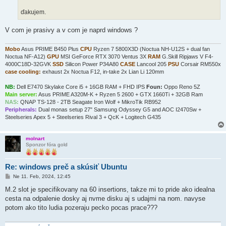
ďakujem.
V com je prasivy a v com je naprd windows ?
Mobo
Asus PRIME B450 Plus
CPU
Ryzen 7 5800X3D (Noctua NH-U12S + dual fan
Noctua NF-A12)
GPU
MSI GeForce RTX 3070 Ventus 3X
RAM
G.Skill Ripjaws V F4-
4000C18D-32GVK
SSD
Silicon Power P34A80
CASE
Lancool 205
PSU
Corsair RM550x
case cooling:
exhaust 2x Noctua F12, in-take 2x Lian Li 120mm
NB:
Dell E7470 Skylake Core i5 + 16GB RAM + FHD IPS
Foun:
Oppo Reno 5Z
Main server:
Asus PRIME A320M-K + Ryzen 5 2600 + GTX 1660Ti + 32GB Ram
NAS:
QNAP TS-128 - 2TB Seagate Iron Wolf + MikroTik RB952
Peripherals:
Dual monas setup 27" Samsung Odyssey G5 and AOC I2470Sw +
Steelseries Apex 5 + Steelseries Rival 3 + QcK + Logitech G435
molnart
Sponzor fóra gold
Re: windows preč a skúsiť Ubuntu
P
Ne 11. Feb, 2024, 12:45
r
í
M.2 slot je specifikovany na 60 insertions, takze mi to pride ako idealna
s
cesta na odpalenie dosky aj nvme disku aj s udajmi na nom. navyse
p
e
potom ako tito ludia pozeraju pecko pocas prace???
v
o
k