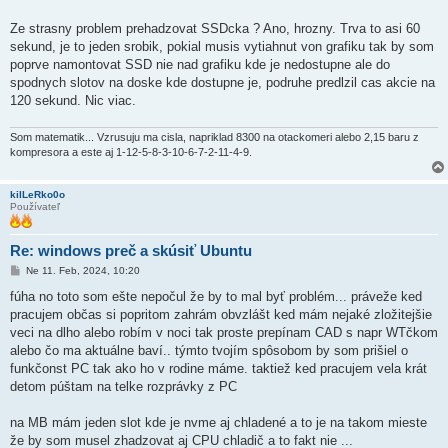
Ze strasny problem prehadzovat SSDcka ? Ano, hrozny. Trva to asi 60
sekund, je to jeden srobik, pokial musis vytiahnut von grafiku tak by som
poprve namontovat SSD nie nad grafiku kde je nedostupne ale do
spodnych slotov na doske kde dostupne je, podruhe predlzil cas akcie na
120 sekund. Nic viac.
Som matematik... Vzrusuju ma cisla, napriklad 8300 na otackomeri alebo 2,15 baru z
kompresora a este aj 1-12-5-8-3-10-6-7-2-11-4-9.
kilLeRko0o
Používateľ
Re: windows preč a skúsiť Ubuntu
P
Ne 11. Feb, 2024, 10:20
r
í
fúha no toto som ešte nepočul že by to mal byť problém... práveže ked
s
pracujem občas si popritom zahrám obvzlášt ked mám nejaké zložitejšie
p
e
veci na dlho alebo robím v noci tak proste prepínam CAD s napr WTčkom
v
alebo čo ma aktuálne baví.. týmto tvojím spôsobom by som prišiel o
o
k
funkčonst PC tak ako ho v rodine máme. taktiež ked pracujem vela krát
detom púštam na telke rozprávky z PC
na MB mám jeden slot kde je nvme aj chladené a to je na takom mieste
že by som musel zhadzovat aj CPU chladič a to fakt nie ...