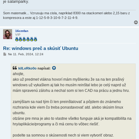
je salamparky.
Som matematik... Vzrusuju ma cisla, napriklad 8300 na otackomeri alebo 2,15 baru z
kompresora a este aj 1-12-5-8-3-10-6-7-2-11-4-9.
16cmfan
VIP
Re: windows preč a skúsiť Ubuntu
P
Ne 11. Feb, 2024, 12:24
r
í
s
kilLeRko0o
napísal:
p
e
ahojte,
v
ako už predmet vlákna hovorí mám myšlienku že sa na ten prašivý
o
k
windows už vykašlem aj tak ho musím reinštal lebo je celý naprd už
mám spravenú zálohu a nechal som si len CAD na prácu a jednu hru.
zamýšlam sa nad tým či len preinštalovať a pôjdem do známeho
rozhrania kde viem čo treba ponastavovať atd. alebo skúsim linux
ubuntu.
otzáne pre mna je ako to vlastne všetko funguje aká je kompatibilita na
hry/aplikácie/programy a či má cenu to vôbec riešiť.
podelte sa somnou o skúsenosti nech si viem vytvoriť obraz.