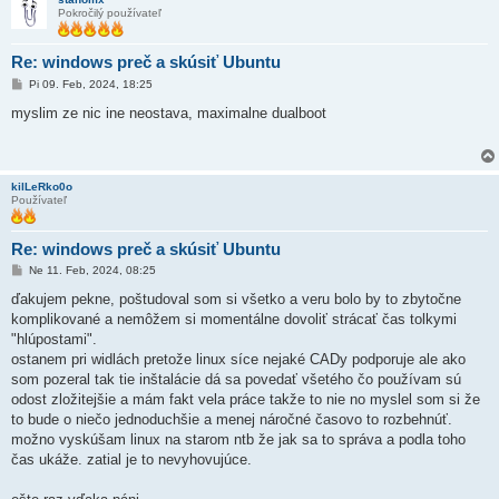
Pokročilý používateľ
Re: windows preč a skúsiť Ubuntu
P
Pi 09. Feb, 2024, 18:25
r
í
myslim ze nic ine neostava, maximalne dualboot
s
p
e
v
o
kilLeRko0o
k
Používateľ
Re: windows preč a skúsiť Ubuntu
P
Ne 11. Feb, 2024, 08:25
r
í
ďakujem pekne, poštudoval som si všetko a veru bolo by to zbytočne
s
komplikované a nemôžem si momentálne dovoliť strácať čas tolkymi
p
e
"hlúpostami".
v
ostanem pri widlách pretože linux síce nejaké CADy podporuje ale ako
o
k
som pozeral tak tie inštalácie dá sa povedať všetého čo používam sú
odost zložitejšie a mám fakt vela práce takže to nie no myslel som si že
to bude o niečo jednoduchšie a menej náročné časovo to rozbehnúť.
možno vyskúšam linux na starom ntb že jak sa to správa a podla toho
čas ukáže. zatial je to nevyhovujúce.