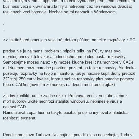
volacim inym v ramci upgrade ; a to cele vyhradne preto, lebo nemixujem
business veci s kravinami a'la hry a netrepem cez ten windows dvadsat
rozlicnych veci horedole. Nechce sa mi nervacit s Windowsom.
.
.
>> taktiež ked pracujem vela krát detom púštam na telke rozprávky z PC
predsa nie je najmensi problem : pripojis telku na PC, ty mas svoj
monitor, oni svoj televizor a jednoducho tam budes pustat rozpravky.
Samozrejme mozes naraz - ty mozes kludne kreslit na monitore v CADe
a deturence mozu paradne popritom pozerat na telke rozpravky. Ak decka
pozeraju rozpravky na tvojom monitore, tak je nacase kupit druhy pretoze
32" stoji 250 eur v kvalite, ktora staci na rozpravky plus paradne pomoze
tebe s CADmi (neverim ze nerobis na dvoch monitoroch ajtak).
Ziadny konflikt, urcite ziadne riziko. Prehravat veci z youtube alebo z
mp4 suborov urcite neohrozi stabilitu windowsu, neprinesie virus a
nezrusi CAD.
Nainstalovat zopar hier na takyto pocitac je uplne iny level z hladiska
rozbitosti systemu.
Poculi sme slovo Turbovo. Nechajte si poradit alebo nenechajte, Turbovi