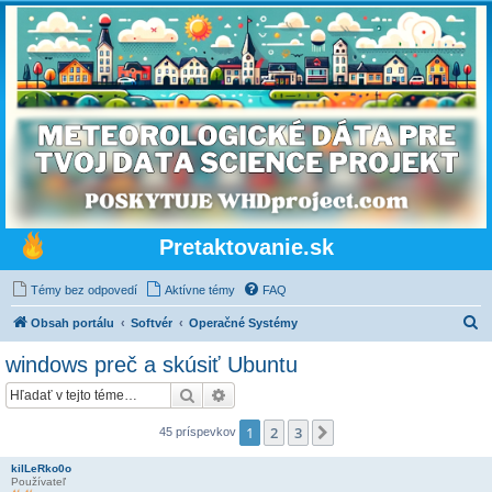
Pretaktovanie.sk
Témy bez odpovedí
Aktívne témy
FAQ
H
Obsah portálu
Softvér
Operačné Systémy
ľ
windows preč a skúsiť Ubuntu
a
Hľadať
Rozšírené vyhľadávanie
d
a
1
2
3
Ďalšia
45 príspevkov
ť
kilLeRko0o
Používateľ