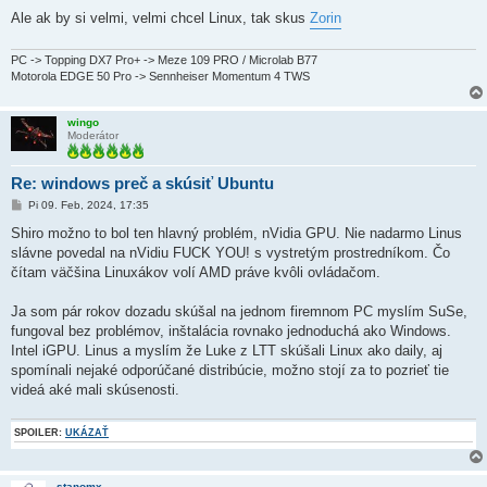
Ale ak by si velmi, velmi chcel Linux, tak skus
Zorin
PC -> Topping DX7 Pro+ -> Meze 109 PRO / Microlab B77
Motorola EDGE 50 Pro -> Sennheiser Momentum 4 TWS
wingo
Moderátor
Re: windows preč a skúsiť Ubuntu
P
Pi 09. Feb, 2024, 17:35
r
í
Shiro možno to bol ten hlavný problém, nVidia GPU. Nie nadarmo Linus
s
slávne povedal na nVidiu FUCK YOU! s vystretým prostredníkom. Čo
p
e
čítam väčšina Linuxákov volí AMD práve kvôli ovládačom.
v
o
k
Ja som pár rokov dozadu skúšal na jednom firemnom PC myslím SuSe,
fungoval bez problémov, inštalácia rovnako jednoduchá ako Windows.
Intel iGPU. Linus a myslím že Luke z LTT skúšali Linux ako daily, aj
spomínali nejaké odporúčané distribúcie, možno stojí za to pozrieť tie
videá aké mali skúsenosti.
SPOILER:
UKÁZAŤ
stanomx