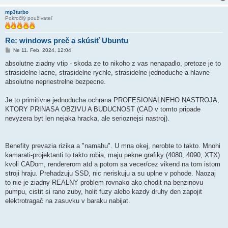
mp3turbo
Pokročilý používateľ
Re: windows preč a skúsiť Ubuntu
P
Ne 11. Feb, 2024, 12:04
r
í
absolutne ziadny vtip - skoda ze to nikoho z vas nenapadlo, pretoze je to
s
strasidelne lacne, strasidelne rychle, strasidelne jednoduche a hlavne
p
e
absolutne nepriestrelne bezpecne.
v
o
k
Je to primitivne jednoducha ochrana PROFESIONALNEHO NASTROJA,
KTORY PRINASA OBZIVU A BUDUCNOST (CAD v tomto pripade
nevyzera byt len nejaka hracka, ale serioznejsi nastroj).
Benefity prevazia rizika a "namahu". U mna okej, nerobte to takto. Mnohi
kamarati-projektanti to takto robia, maju pekne grafiky (4080, 4090, XTX)
kvoli CADom, rendererom atd a potom sa vecer/cez vikend na tom istom
stroji hraju. Prehadzuju SSD, nic neriskuju a su uplne v pohode. Naozaj
to nie je ziadny REALNY problem rovnako ako chodit na benzinovu
pumpu, cistit si rano zuby, holit fuzy alebo kazdy druhy den zapojit
elektrotragač na zasuvku v baraku nabijat.