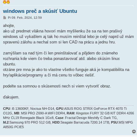
windows preč a skúsiť Ubuntu
P
Pi 09. Feb, 2024, 12:59
r
í
ahojte,
s
ako už predmet vlákna hovorí mám myšlienku že sa na ten prašivý
p
e
windows už vykašlem aj tak ho musím reinštal lebo je celý naprd už mám
v
spravenú zálohu a nechal som si len CAD na prácu a jednu hru.
o
k
zamýšlam sa nad tým či len preinštalovať a pôjdem do známeho
rozhrania kde viem čo treba ponastavovať atd. alebo skúsim linux
ubuntu.
otzáne pre mna je ako to vlastne všetko funguje aká je kompatibilita na
hry/aplikácie/programy a či má cenu to vôbec riešiť.
podelte sa somnou o skúsenosti nech si viem vytvoriť obraz.
ďakujem.
CPU
: i5 13600KF, Noctua NH-D14,
GPU
:ASUS ROG STRIX GeForce RTX 4070 Ti
O12G,
MB
: MSI PRO Z690-A WIFI DDR4,
RAM
: Kingston FURY 32 GB KIT DDR4 4266
MHz CL19 Renegade Black 1Gx8,
Case
: Fractal Design Meshify C Dark TG,
M.2
:Samsung 970 PRO 512 GB,
HDD
:Seagate Barracuda 7200.14 1TB,
PSU
:MSI MPG
A850G PCIE5