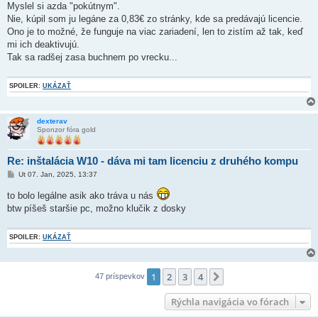
í
Myslel si azda "pokútnym".
s
Nie, kúpil som ju legáne za 0,83€ zo stránky, kde sa predávajú licencie.
p
e
Ono je to možné, že funguje na viac zariadení, len to zistím až tak, keď
v
mi ich deaktivujú.
o
k
Tak sa radšej zasa buchnem po vrecku...
SPOILER:
UKÁZAŤ
dexterav
Sponzor fóra gold
Re: inštalácia W10 - dáva mi tam licenciu z druhého kompu
P
Ut 07. Jan, 2025, 13:37
r
í
to bolo legálne asik ako tráva u nás
s
btw píšeš staršie pc, možno klučik z dosky
p
e
v
o
SPOILER:
UKÁZAŤ
k
1
2
3
4
Ďalšia
47 príspevkov
Rýchla navigácia vo fórach