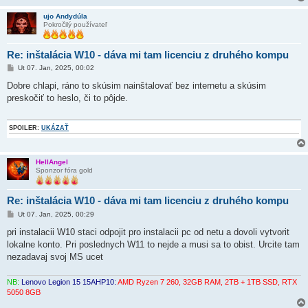
k
ujo Andydúla
Pokročilý používateľ
Re: inštalácia W10 - dáva mi tam licenciu z druhého kompu
P
Ut 07. Jan, 2025, 00:02
r
í
Dobre chlapi, ráno to skúsim nainštalovať bez internetu a skúsim
s
preskočiť to heslo, či to pôjde.
p
e
v
o
SPOILER:
UKÁZAŤ
k
HellAngel
Sponzor fóra gold
Re: inštalácia W10 - dáva mi tam licenciu z druhého kompu
P
Ut 07. Jan, 2025, 00:29
r
í
pri instalacii W10 staci odpojit pro instalacii pc od netu a dovoli vytvorit
s
lokalne konto. Pri poslednych W11 to nejde a musi sa to obist. Urcite tam
p
e
nezadavaj svoj MS ucet
v
o
k
NB:
Lenovo Legion 15 15AHP10:
AMD Ryzen 7 260, 32GB RAM, 2TB + 1TB SSD, RTX
5050 8GB