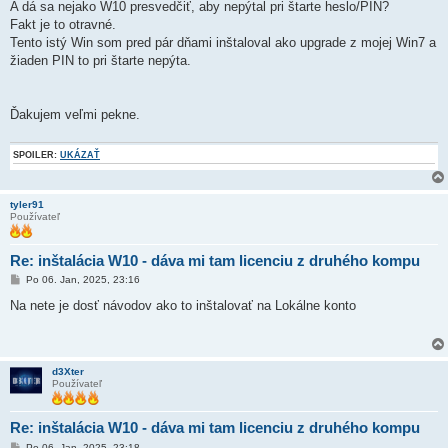
A dá sa nejako W10 presvedčiť, aby nepýtal pri štarte heslo/PIN?
Fakt je to otravné.
Tento istý Win som pred pár dňami inštaloval ako upgrade z mojej Win7 a
žiaden PIN to pri štarte nepýta.
Ďakujem veľmi pekne.
SPOILER:
UKÁZAŤ
tyler91
Používateľ
Re: inštalácia W10 - dáva mi tam licenciu z druhého kompu
P
Po 06. Jan, 2025, 23:16
r
í
Na nete je dosť návodov ako to inštalovať na Lokálne konto
s
p
e
v
o
d3Xter
k
Používateľ
Re: inštalácia W10 - dáva mi tam licenciu z druhého kompu
P
Po 06. Jan, 2025, 23:18