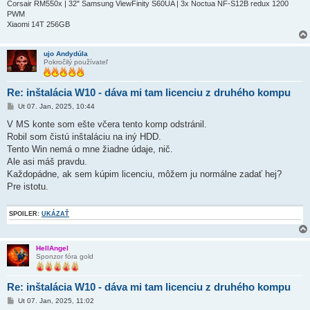
Corsair RM550x | 32" Samsung ViewFinity S60UA | 3x Noctua NF-S12B redux 1200
PWM
Xiaomi 14T 256GB
ujo Andydúla
Pokročilý používateľ
Re: inštalácia W10 - dáva mi tam licenciu z druhého kompu
P
Ut 07. Jan, 2025, 10:44
r
í
V MS konte som ešte včera tento komp odstránil.
s
Robil som čistú inštaláciu na iný HDD.
p
e
Tento Win nemá o mne žiadne údaje, nič.
v
Ale asi máš pravdu.
o
k
Každopádne, ak sem kúpim licenciu, môžem ju normálne zadať hej?
Pre istotu.
SPOILER:
UKÁZAŤ
HellAngel
Sponzor fóra gold
Re: inštalácia W10 - dáva mi tam licenciu z druhého kompu
P
Ut 07. Jan, 2025, 11:02
r