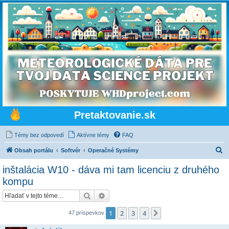
Pretaktovanie.sk
Témy bez odpovedí
Aktívne témy
FAQ
H
Obsah portálu
Softvér
Operačné Systémy
ľ
inštalácia W10 - dáva mi tam licenciu z druhého
a
kompu
d
Hľadať
Rozšírené vyhľadávanie
a
ť
1
2
3
4
Ďalšia
47 príspevkov