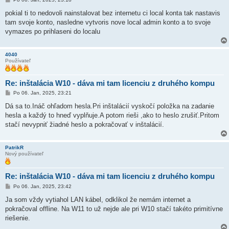
r
í
pokial ti to nedovoli nainstalovat bez internetu ci local konta tak nastavis
s
tam svoje konto, nasledne vytvoris nove local admin konto a to svoje
p
e
vymazes po prihlaseni do localu
v
o
k
4040
Používateľ
Re: inštalácia W10 - dáva mi tam licenciu z druhého kompu
P
Po 06. Jan, 2025, 23:21
r
í
Dá sa to.Ináč ohľadom hesla.Pri inštalácií vyskočí položka na zadanie
s
hesla a každý to hneď vyplňuje.A potom rieši ,ako to heslo zrušiť.Pritom
p
e
stačí nevypniť žiadné heslo a pokračovať v inštalácií.
v
o
k
PatrikR
Nový používateľ
Re: inštalácia W10 - dáva mi tam licenciu z druhého kompu
P
Po 06. Jan, 2025, 23:42
r
í
Ja som vždy vytiahol LAN kábel, odklikol že nemám internet a
s
pokračoval offline. Na W11 to už nejde ale pri W10 stačí takéto primitívne
p
e
riešenie.
v
o