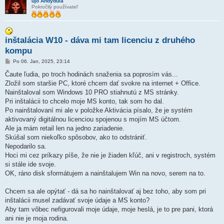
ujo Andydúla
Pokročilý používateľ
inštalácia W10 - dáva mi tam licenciu z druhého
kompu
P
Po 06. Jan, 2025, 23:14
r
í
Čaute ľudia, po troch hodinách snaženia sa poprosím vás...
s
Zložil som staršie PC, ktoré chcem dať svokre na internet + Office.
p
e
Nainštaloval som Windows 10 PRO stiahnutú z MS stránky.
v
Pri inštalácii to chcelo moje MS konto, tak som ho dal.
o
k
Po nainštalovaní mi ale v položke Aktivácia písalo, že je systém
aktivovaný digitálnou licenciou spojenou s mojím MS účtom.
Ale ja mám retail len na jedno zariadenie.
Skúšal som niekoľko spôsobov, ako to odstrániť.
Nepodarilo sa.
Hoci mi cez príkazy píše, že nie je žiaden kľúč, ani v registroch, systém
si stále ide svoje.
OK, ráno disk sformátujem a nainštalujem Win na novo, serem na to.
Chcem sa ale opýtať - dá sa ho nainštalovať aj bez toho, aby som pri
inštalácii musel zadávať svoje údaje a MS konto?
Aby tam vôbec nefigurovali moje údaje, moje heslá, je to pre pani, ktorá
ani nie je moja rodina.