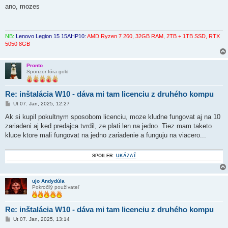
í
ano, mozes
s
p
e
v
o
NB:
Lenovo Legion 15 15AHP10:
AMD Ryzen 7 260, 32GB RAM, 2TB + 1TB SSD, RTX
k
5050 8GB
Pronto
Sponzor fóra gold
Re: inštalácia W10 - dáva mi tam licenciu z druhého kompu
P
Ut 07. Jan, 2025, 12:27
r
í
Ak si kupil pokultnym sposobom licenciu, moze kludne fungovat aj na 10
s
zariadeni aj ked predajca tvrdil, ze plati len na jedno. Tiez mam taketo
p
e
kluce ktore mali fungovat na jedno zariadenie a funguju na viacero...
v
o
k
SPOILER:
UKÁZAŤ
ujo Andydúla
Pokročilý používateľ
Re: inštalácia W10 - dáva mi tam licenciu z druhého kompu
P
Ut 07. Jan, 2025, 13:14
r