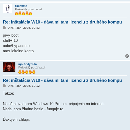
stanomx
Pokročilý používateľ
Re: inštalácia W10 - dáva mi tam licenciu z druhého kompu
P
Ut 07. Jan, 2025, 00:43
r
í
prvy boot
s
shift+f10
p
e
oobe\bypassnro
v
mas lokalne konto
o
k
ujo Andydúla
Pokročilý používateľ
Re: inštalácia W10 - dáva mi tam licenciu z druhého kompu
P
Ut 07. Jan, 2025, 10:12
r
í
Takže:
s
p
e
Nainštaloval som Windows 10 Pro bez pripojenia na internet.
v
Nedal som žiadne heslo - funguje to.
o
k
Ďakujem chlapi.