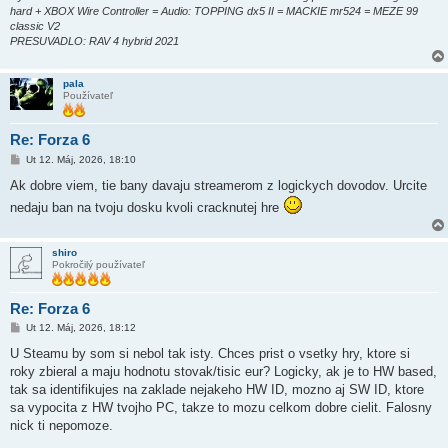
hard + XBOX Wire Controller = Audio: TOPPING dx5 II = MACKIE mr524 = MEZE 99
classic V2
PRESUVADLO: RAV 4 hybrid 2021
pala
Používateľ
Re: Forza 6
P
Ut 12. Máj, 2026, 18:10
r
í
Ak dobre viem, tie bany davaju streamerom z logickych dovodov. Urcite
s
nedaju ban na tvoju dosku kvoli cracknutej hre
p
e
v
o
shiro
k
Pokročilý používateľ
Re: Forza 6
P
Ut 12. Máj, 2026, 18:12
r
í
U Steamu by som si nebol tak isty. Chces prist o vsetky hry, ktore si
s
roky zbieral a maju hodnotu stovak/tisic eur? Logicky, ak je to HW based,
p
e
tak sa identifikujes na zaklade nejakeho HW ID, mozno aj SW ID, ktore
v
sa vypocita z HW tvojho PC, takze to mozu celkom dobre cielit. Falosny
o
k
nick ti nepomoze.