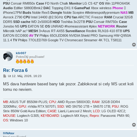
PSU
Corsair RM850x
Case
FD North Chalk
Monitor
LG C5 42"
OS
Win 11PRO64SK
Audio
Edifier S880DBmk2
DAC
Topping DX1 II
GamePad
Xbox wireless
Phone

iPhone17PM
Buds
Noble Rex5
Dongle
Noble Sceptre #lifetimespotifypremium
NAS
MB
Asrock Z790
CPU
Intel 14400 @2.5GHz
CPU fan
ARCTIC Freezer
RAM
Crucial 32GB
DDR5
SSD cache
WD 2x500GB
HDD
Toshiba 3x22TB
PSU
Corsair RM750x
Case
Jonsbo N5
UPS
EATON 5E
OS
UNRAID #homeassistant #plex
NETWORK
Router
Mikrotik hAP ac³
MESH
3×Asus RT-AX55
Surveillance
Reolink RLN16-410 8TB
UPS
EATON ECO800
AV
TV
Philips 65OLED806 NVIDIA Shield PRO Samsung HW-Q950A
11.1.4
TV
Philips 77OLED769 Google TV Chromecast Streamer 4K TCL TS8111
kllr007
Pokročilý používateľ
Re: Forza 6
P
Ut 12. Máj, 2026, 16:23
r
í
MS dava hardware based bany tak pozor. Zablokovat si cely MS ucet koli
s
tomu no neviem.
p
e
v
o
MB
: ASUS TUF B550M-PLUS;
CPU
: AMD Ryzen 5800X3D;
RAM
: 32GB DDR4
k
3200Mhz;
GPU
: nVidia RTX 5070Ti;
SSD
: WD SN750 1TB + SN570 1TB;
PSU
: ROG
Strix 850W Gold Aura Edition;
CASE
: LianLi Lancool 2 Mesh;
LCD
: LG OLED 42C2;
MOUSE
: Logitech G305;
KEYBOARD
: Logitech MX Keys;
Repro
: Panasonic PMX-90;
OS
: Windows 10
IVNAtor
Nový používateľ