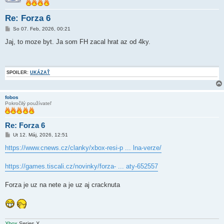
Re: Forza 6
P
So 07. Feb, 2026, 00:21
r
í
Jaj, to moze byt. Ja som FH zacal hrat az od 4ky.
s
p
e
v
o
SPOILER:
UKÁZAŤ
k
fobos
Pokročilý používateľ
Re: Forza 6
P
Ut 12. Máj, 2026, 12:51
r
í
https://www.cnews.cz/clanky/xbox-resi-p ... lna-verze/
s
p
e
https://games.tiscali.cz/novinky/forza- ... aty-652557
v
o
k
Forza je uz na nete a je uz aj cracknuta
Xbox
Series X...