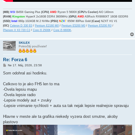
|MB|
MSI
B450I Gaming Plus
|CPU|
AMD
Ryzen 5 5600X
|CPU's Cooler|
AIO 140mm
|RAM|
Kingston
HyperX 2x16GB DDR4 3600MHz
|GPU|
AMD
ASRock RX9060XT 16GB GDDR6
|SSD|
Intel
660p 1024GB M.2 NVMe
|PSU|
N
Z
X
T
650W 80Plus Gold
|Case|
NZXT H1 V1
|OC|
Celeron D 330 E0
/
Pentium E2160 M0
/
Pentium E5200 M0
/
Pentium E5200 R0
/
.
Phenom II X3 720 C2
/
Core i5 2500K
/
Core i5 6600K
SKiLEX
Pokročilý používateľ
Re: Forza 6
P
Ne 17. Máj, 2026, 23:58
r
í
Som odohral asi hodinku.
s
p
e
Celkovo to je ako FH5 len to ma
v
-Ovela lepsiu mapu
o
k
-Ovela lepsie radio
-Lepsie modely aut + zvuky
-Lepsie vnimanie rychlosti + auta sa tak nejak lepsie realnejsie spravaju
Hlavne v meste ale ta grafika niekedy vyzera dost smutne, akoby
plastovo