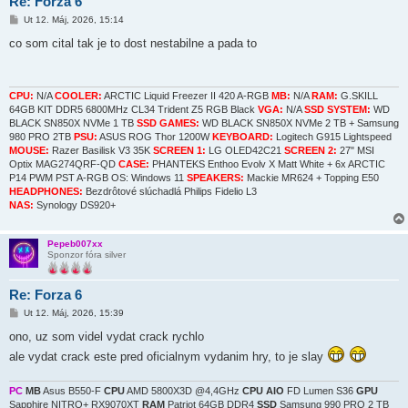
Re: Forza 6
P
Ut 12. Máj, 2026, 15:14
r
í
co som cital tak je to dost nestabilne a pada to
s
p
e
v
o
CPU:
N/A
COOLER:
ARCTIC Liquid Freezer II 420 A-RGB
MB:
N/A
RAM:
G.SKILL
k
64GB KIT DDR5 6800MHz CL34 Trident Z5 RGB Black
VGA:
N/A
SSD SYSTEM:
WD
BLACK SN850X NVMe 1 TB
SSD GAMES:
WD BLACK SN850X NVMe 2 TB + Samsung
980 PRO 2TB
PSU:
ASUS ROG Thor 1200W
KEYBOARD:
Logitech G915 Lightspeed
MOUSE:
Razer Basilisk V3 35K
SCREEN 1:
LG OLED42C21
SCREEN 2:
27" MSI
Optix MAG274QRF-QD
CASE:
PHANTEKS Enthoo Evolv X Matt White + 6x ARCTIC
P14 PWM PST A-RGB OS: Windows 11
SPEAKERS:
Mackie MR624 + Topping E50
HEADPHONES:
Bezdrôtové slúchadlá Philips Fidelio L3
NAS:
Synology DS920+
Pepeb007xx
Sponzor fóra silver
Re: Forza 6
P
Ut 12. Máj, 2026, 15:39
r
í
ono, uz som videl vydat crack rychlo
s
ale vydat crack este pred oficialnym vydanim hry, to je slay
p
e
v
o
PC
MB
Asus B550-F
CPU
AMD 5800X3D @4,4GHz
CPU AIO
FD Lumen S36
GPU
k
Sapphire NITRO+ RX9070XT
RAM
Patriot 64GB DDR4
SSD
Samsung 990 PRO 2 TB