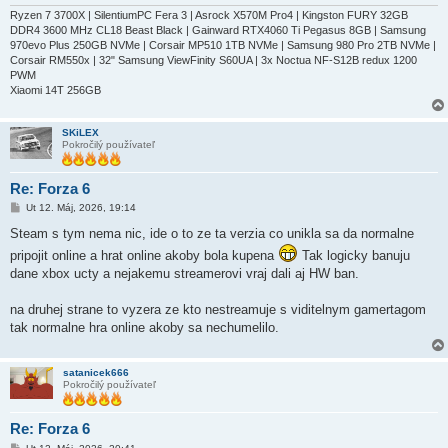
Ryzen 7 3700X | SilentiumPC Fera 3 | Asrock X570M Pro4 | Kingston FURY 32GB
DDR4 3600 MHz CL18 Beast Black | Gainward RTX4060 Ti Pegasus 8GB | Samsung
970evo Plus 250GB NVMe | Corsair MP510 1TB NVMe | Samsung 980 Pro 2TB NVMe |
Corsair RM550x | 32" Samsung ViewFinity S60UA | 3x Noctua NF-S12B redux 1200
PWM
Xiaomi 14T 256GB
SKiLEX
Pokročilý používateľ
Re: Forza 6
P
Ut 12. Máj, 2026, 19:14
r
í
Steam s tym nema nic, ide o to ze ta verzia co unikla sa da normalne
s
pripojit online a hrat online akoby bola kupena
Tak logicky banuju
p
e
dane xbox ucty a nejakemu streamerovi vraj dali aj HW ban.
v
o
k
na druhej strane to vyzera ze kto nestreamuje s viditelnym gamertagom
tak normalne hra online akoby sa nechumelilo.
satanicek666
Pokročilý používateľ
Re: Forza 6
P