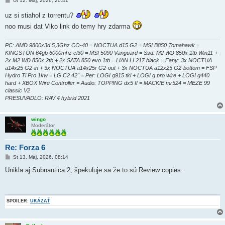
Ut 12. Máj, 2026, 20:41
r
í
uz si stiahol z torrentu?
s
p
noo musi dat Vlko link do temy hry zdarma
e
v
o
PC: AMD 9800x3d 5,3Ghz CO-40 = NOCTUA d15 G2 = MSI B850 Tomahawk =
k
KINGSTON 64gb 6000mhz cl30 = MSI 5090 Vanguard = Ssd: M2 WD 850x 1tb Win11 +
2x M2 WD 850x 2tb + 2x SATA 850 evo 1tb = LIAN LI 217 black = Fany: 3x NOCTUA
a14x25 G2-in + 3x NOCTUA a14x25r G2-out + 3x NOCTUA a12x25 G2-bottom = FSP
Hydro Ti Pro 1kw = LG C2 42" = Per: LOGI g915 tkl + LOGI g pro wire + LOGI g440
hard + XBOX Wire Controller = Audio: TOPPING dx5 II = MACKIE mr524 = MEZE 99
classic V2
PRESUVADLO: RAV 4 hybrid 2021
wingo
Moderátor
Re: Forza 6
P
St 13. Máj, 2026, 08:14
r
í
Unikla aj Subnautica 2, špekuluje sa že to sú Review copies.
s
p
e
v
o
SPOILER:
UKÁZAŤ
k