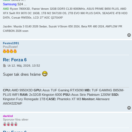
Samsung
S24 ...
AMD
Ryzen 7800X3D, Patriot Venom 32GB DDR5 CL30 6000MHz, ASUS PRIME B650 PLUS, AMD
XFX Swift RX 9070 OC 16GB, 1TB M2 SN7100 OS, 2TB EVO 990 PLUS DATA, SEAGATE 4TB HDD
DATA, Corsair RM550x, LCD 27" AOC Q27G4XF
Jazdim: Mazda 3 G140 2026 Sedan, Suzuki V-Strom 650 2024, Beta RR 480 2024, AMFLOW PR
CARBON 2026 soon
Festro1991
Používateľ
Re: Forza 6
P
Ut 12. Máj, 2026, 13:52
r
í
Super tak dnes hráme
s
p
e
v
o
CPU:
AMD 9950X3D
GPU:
Asus TUF Gaming RTX5090
MB:
TUF GAMING B850M-
k
PLUS WIFI
RAM:
2x32GB Kingston 6000
PSU:
Asus Strix Platinium 1200W
SSD:
Kingston Fury Renegade 1TB
CASE:
Phanteks XT M3
Monitor:
Alienware
AW3432DWF
darklol
Sponzor fóra silver