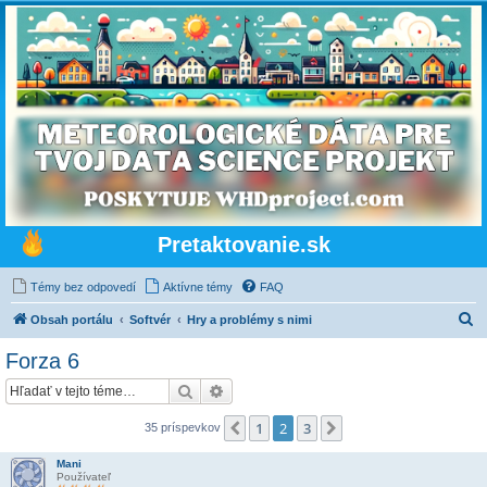
Pretaktovanie.sk
Témy bez odpovedí
Aktívne témy
FAQ
H
Obsah portálu
Softvér
Hry a problémy s nimi
ľ
Forza 6
a
Hľadať
Rozšírené vyhľadávanie
d
a
1
2
3
Predchádzajúci
Ďalšia
35 príspevkov
ť
Mani
Používateľ