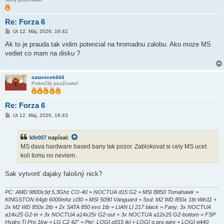
Re: Forza 6
P
Ut 12. Máj, 2026, 16:42
r
í
Ak to je prauda tak vidim potencial na hromadnu zalobu. Ako moze MS
s
vediet co mam na disku ?
p
e
v
o
satanicek666
k
Pokročilý používateľ
Re: Forza 6
P
Ut 12. Máj, 2026, 16:43
r
í
s
kllr007
napísal:
p
e
MS dava hardware based bany tak pozor. Zablokovat si cely MS ucet
v
koli tomu no neviem.
o
k
Sak vytvoriť dajaky falošný nick?
PC: AMD 9800x3d 5,3Ghz CO-40 = NOCTUA d15 G2 = MSI B850 Tomahawk =
KINGSTON 64gb 6000mhz cl30 = MSI 5090 Vanguard = Ssd: M2 WD 850x 1tb Win11 +
2x M2 WD 850x 2tb + 2x SATA 850 evo 1tb = LIAN LI 217 black = Fany: 3x NOCTUA
a14x25 G2-in + 3x NOCTUA a14x25r G2-out + 3x NOCTUA a12x25 G2-bottom = FSP
Hydro Ti Pro 1kw = LG C2 42" = Per: LOGI g915 tkl + LOGI g pro wire + LOGI g440